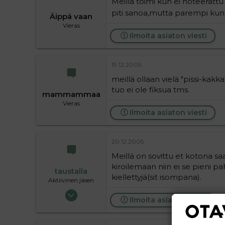
Meillä toimi kun ei noteerattu 
piti sanoa,mutta parempi kun
Äippä vaan
Vieras
Ilmoita asiaton viesti
19.12.2005
meillä ollaan vielä "pissi-kakka
tuo ei ole fiksua tms.
mammammaa
Vieras
Ilmoita asiaton viesti
20.12.2005
Meillä on sovittu et kotona sa
kiroilemaan niin ei se pieni 
taustalla
kiellettyjä(sit isompana).
Aktiivinen jäsen
19.05.2004
Ilmoita asiaton viesti
63 720
9