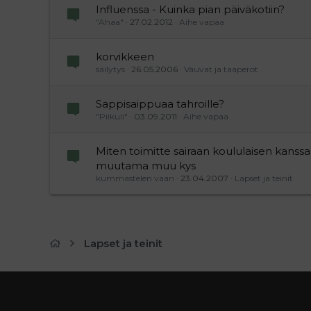
Influenssa - Kuinka pian päiväkotiin?
"Ahaa"
27.02.2012
Aihe vapaa
korvikkeen
säilytys
26.05.2006
Vauvat ja taaperot
Sappisaippuaa tahroille?
"Piikuli"
03.09.2011
Aihe vapaa
Miten toimitte sairaan koululaisen kanssa
muutama muu kys
kummastelen vaan
23.04.2007
Lapset ja teinit
Lapset ja teinit