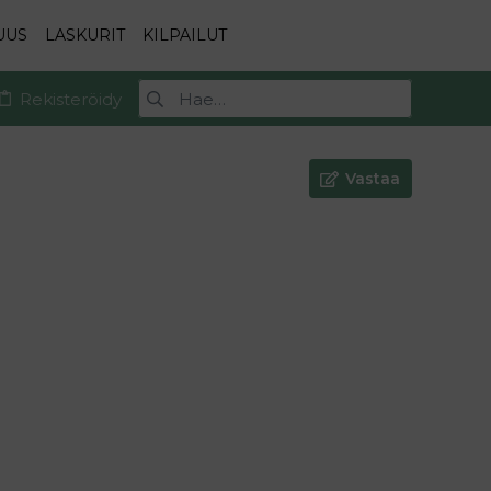
UUS
LASKURIT
KILPAILUT
Rekisteröidy
Vastaa