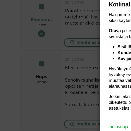
36
20.12.2005
Kotimai
Parasta olla pahemmin noteer
Haluamme ta
on tyhmää. Itse kiroilen tarvit
Eloveena
siksi käytäm
mutta arkikieleen kiroilu ei kyll
Jäsen
Otava
ja s
21.02.2005
sivuista ja 
227
Ilmoita asiaton viesti
0
Sisäll
Kohden
16
Kävijä
20.12.2005
Meillä rävähti se veellä alkava
Hyväksymällä
hyväksy eväs
Hups
Sanoin rauhallisesti että ei sa
muuttaa val
Vieras
oppi sen heti ja korjasi siitä 
alareunass
kirosana ei kelpaa, ei himpula
Jotkin tekno
oikeutettu 
Samalla kun itse viisastuneena
asetuksiasi
Ilmoita asiaton viesti
Tietosuoja