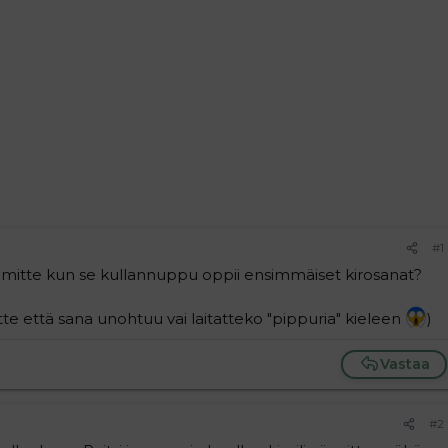
#1
oimitte kun se kullannuppu oppii ensimmäiset kirosanat?
te että sana unohtuu vai laitatteko "pippuria" kieleen
)
Vastaa
#2