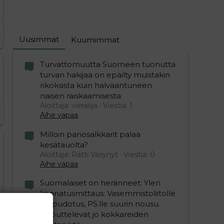
Uusimmat
Kuumimmat
Turvattomuutta Suomeen tuonutta
turvan hakijaa on epäilty muistakin
rikoksista kuin halvaantuneen
naisen raiskaamisesta
Aloittaja: vierailija
Viestiä: 1
Aihe vapaa
Milloin panosalkkarit palaa
kesätauolta?
Aloittaja: Rätti Väsynyt
Viestiä: 0
Aihe vapaa
Suomalaiset on heränneet: Ylen
kannatusmittaus: Vasemmistoliitolle
iso pudotus, PS:lle suurin nousu.
Koputtelevat jo kokkareiden