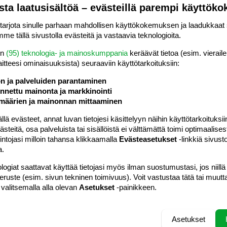
#5
sta laatusisältöä – evästeillä parempi käyttök
aamatta tai sanoa mahdollisimman neutraalisti että tuo
rjota sinulle parhaan mahdollisen käyttökokemuksen ja laadukkaat s
taessa (jos olen oikein vihainen, lyön naulalla sormeen yms.),
me tällä sivustolla evästeitä ja vastaavia teknologioita.
ä sovi.
en
(95) teknologia- ja mainoskumppania
keräävät tietoa (esim. vieraile
laitteesi ominaisuuk­sista) seuraaviin käyttötarkoituksiin:
Vastaa
ön ja palveluiden parantaminen
nettu mainonta ja markkinointi
määrien ja mainonnan mittaaminen
#6
 2v:n suusta... :ashamed:
 evästeet, annat luvan tietojesi käsittelyyn näihin käyttötarkoituksiin
teitä, osa palveluista tai sisällöistä ei välttämättä toimi optimaalisest
nota v****, kun se ei ole hyvä sana, vaan sanotaan vitsi. Lapsi
intojasi milloin tahansa klikkaamalla
Evästeasetukset
-linkkiä sivust
lähtien heti minuakin jos väärä sana lipsahti. Mikään muu
a.
t tai jumpulatkaan.
logiat saattavat käyttää tietojasi myös ilman suostumustasi, jos niillä
peruste (esim. sivun tekninen toimivuus). Voit vastustaa tätä tai muutt
 sitten lopetin kiroilemisen, loppui lapsenkin kokeilut.
 valitsemalla alla olevan
Asetukset
-painikkeen.
Vastaa
Asetukset