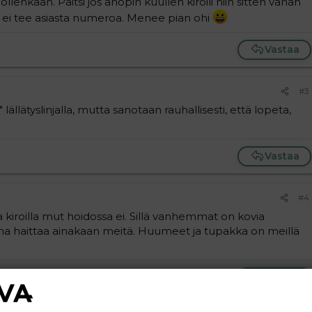
ollenkaan. Paitsi jos anopin kuullen kiroili niin sitten vähän
 ei tee asiasta numeroa. Menee pian ohi
Vastaa
#3
" lällätyslinjalla, mutta sanotaan rauhallisesti, että lopeta,
Vastaa
#4
a kiroilla mut hoidossa ei. Sillä vanhemmat on kovia
paha haittaa ainakaan meitä. Huumeet ja tupakka on meillä
Vastaa