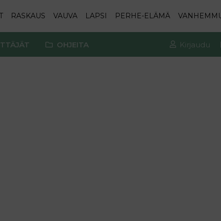
T
RASKAUS
VAUVA
LAPSI
PERHE-ELÄMÄ
VANHEMM
TTÄJÄT
OHJEITA
Kirjaudu