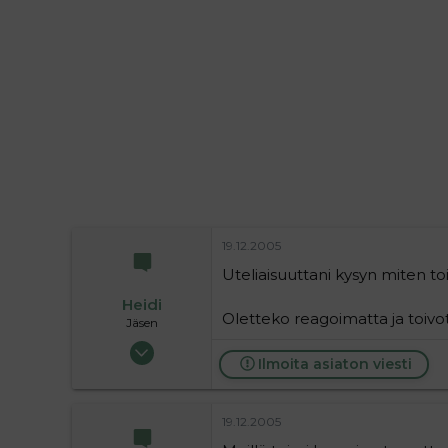
i
t
t
i
t
a
j
a
19.12.2005
Uteliaisuuttani kysyn miten t
Heidi
Oletteko reagoimatta ja toivot
Jäsen
25.05.2004
Ilmoita asiaton viesti
234
0
16
19.12.2005