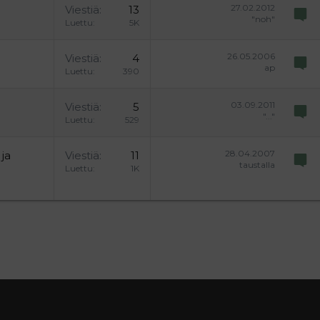
27.02.2012
Viestiä
13
"noh"
Luettu
5K
26.05.2006
Viestiä
4
ap
Luettu
390
03.09.2011
Viestiä
5
"..."
Luettu
529
28.04.2007
 ja
Viestiä
11
taustalla
Luettu
1K