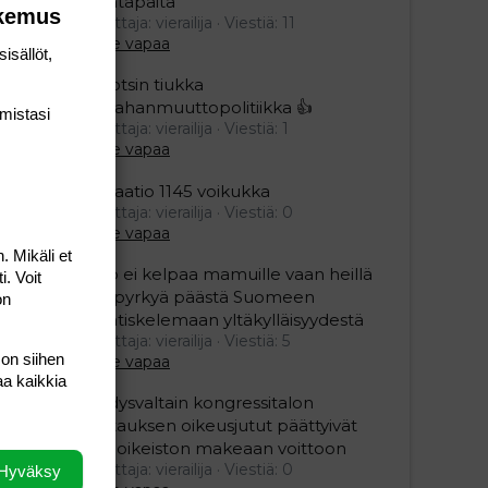
kantapäitä
okemus
Aloittaja: vierailija
Viestiä: 11
Aihe vapaa
isällöt,
Ruotsin tiukka
maahanmuuttopolitiikka 👍
mis­tasi
Aloittaja: vierailija
Viestiä: 1
Aihe vapaa
Relaatio 1145 voikukka
Aloittaja: vierailija
Viestiä: 0
Aihe vapaa
. Mikäli et
Viro ei kelpaa mamuille vaan heillä
i. Voit
on pyrkyä päästä Suomeen
on
naatiskelemaan yltäkylläisyydestä
Aloittaja: vierailija
Viestiä: 5
 on siihen
Aihe vapaa
aa kaikkia
Yhdysvaltain kongressitalon
valtauksen oikeusjutut päättyivät
äärioikeiston makeaan voittoon
Aloittaja: vierailija
Viestiä: 0
Hyväksy