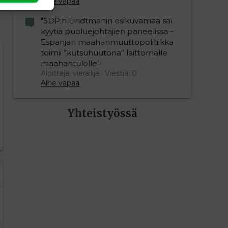
Aihe vapaa
"SDP:n Lindtmanin esikuvamaa sai
kyytiä puoluejohtajien paneelissa –
Espanjan maahanmuuttopolitiikka
toimii ”kutsuhuutona” laittomalle
editoriin…
sele
maahantulolle"
Aloittaja: vierailija
Viestiä: 0
Aihe vapaa
Yhteistyössä