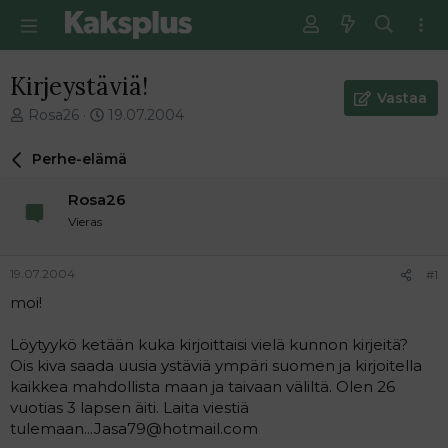
Kirjeystäviä!
Vastaa
V
E
Rosa26
19.07.2004
i
n
e
s
Perhe-elämä
s
i
t
m
Rosa26
i
m
Vieras
k
ä
e
i
t
n
19.07.2004
#1
j
e
moi!
u
n
n
v
a
i
Löytyykö ketään kuka kirjoittaisi vielä kunnon kirjeitä?
l
e
Ois kiva saada uusia ystäviä ympäri suomen ja kirjoitella
o
s
kaikkea mahdollista maan ja taivaan väliltä. Olen 26
i
t
vuotias 3 lapsen äiti. Laita viestiä
t
i
tulemaan...Jasa79@hotmail.com
t