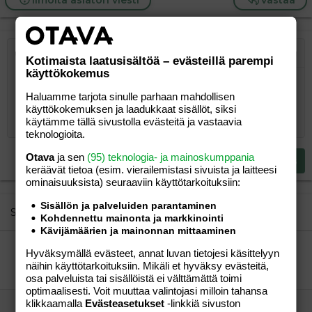
Ilmoita asiaton viesti
Vastaa
Järjestetty lista
Lihavoitu
Kursivoitu
Laajennettuun editoriin…
Lista
Laajennettuun editoriin…
Lisää hyperlinkki
Lisää kuva
Hymiöt
Laajennettuun editorii
Kumoa
Laajennettuu
Esikat
Kotimaista laatusisältöä – evästeillä parempi
käyttökokemus
Järjestämätön lista
Kirjoita vastaus...
Tasaa vasemmalle
9
Normal
Tallenna luonnos
Arial
Fontin koko
Tasaus
Lainaus
Tee uudelleen
Lisää video/media
BBCode-näkymä
Tekstiväri
Paragraph format
Lisää taulukko
Poista muotoilu
Kirjasintyyli
Insert horizontal line
Luonnokset
Yliviivaa
Spoiler
Alleviivattu
Koodi
Rivinsisäinen koodi
Rivinsisäinen spoiler
Haluamme tarjota sinulle parhaan mahdollisen
10
Poista luonnos
Book Antiqua
Suurenna sisennystä
Heading 1
Keskitä
käyttökokemuksen ja laadukkaat sisällöt, siksi
käytämme tällä sivustolla evästeitä ja vastaavia
12
Courier New
Pienennä sisennystä
Tasaa oikealle
teknologioita.
Heading 2
15
Georgia
Justify text
Otava
ja sen
(95) teknologia- ja mainoskumppania
Heading 3
Lähetä vastaus
18
Tahoma
keräävät tietoa (esim. vierailemis­tasi sivuista ja laitteesi
ominaisuuk­sista) seuraaviin käyttötarkoituksiin:
22
Times New Roman
Sisällön ja palveluiden parantaminen
26
Trebuchet MS
Similar threads
Kohdennettu mainonta ja markkinointi
Verdana
Kävijämäärien ja mainonnan mittaaminen
Kirjeystäviä
Hyväksymällä evästeet, annat luvan tietojesi käsittelyyn
Pipa
Perhe-elämä
näihin käyttötarkoituksiin. Mikäli et hyväksy evästeitä,
Pipa
26.10.2005
Perhe-elämä
1
osa palveluista tai sisällöistä ei välttämättä toimi
optimaalisesti. Voit muuttaa valintojasi milloin tahansa
klikkaamalla
Evästeasetukset
-linkkiä sivuston
Kirjekavereitä