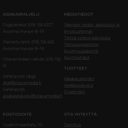
ASIAKASPALVELU
MEDIATIEDOT
Digipalvelut (09) 156 6227
Tekniset tiedot, aikataulut ja
Avoinna ma–pe 8–19
ilmoitushinnat
Tietoa verkon kävijöistä
Painettu lehti (09) 156 665
Tietosuojaseloste
Avoinna ma–pe 8–19
Avoimuusraportti
Käyttöehdot
Otavamedian vaihde (09) 156
61
TUOTTEET
Sähköposti (digi)
Aikakauslehdet
digi@otavamedia.fi
Verkkopalvelut
Sähköposti
Digilehdet
asiakaspalvelu@otavamedia.fi
POSTIOSOITE
OTA YHTEYTTÄ
Uudenmaankatu 10
Toimitus