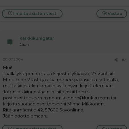
a
j
a
Ilmoita asiaton viesti
Vastaa
karkkikunigatar
Jäsen
20.07.2004
#2
Moi!
Täällä yksi perinteisistä kirjeistä tykkäävä, 27 v.kotiäiti.
MInulla on 2 lasta ja aika menee pääasiassa kotosalla,
mutta kirjeitäkin kerkiän kyllä hyvin kirjoittelemaan...
Joten jos kiinnostaa niin laita osoitteesi s-
postiosoitteeseen minnamikkonen@luukku.com tai
kirjoita suoraan osoitteeseeni Minna Mikkonen,
Ritalanmäentie 42, 57600 Savonlinna.
Jään odottelemaan...