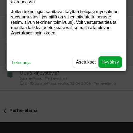
alareunassa.
kotiäiti68
Perhe-elämä
kotiäiti68
06.01.2005
Perhe-elämä
0
Jotkin teknologiat saattavat käyttää tietojasi myös ilman
suostumustasi, jos niillä on siihen oikeutettu peruste
(esim. sivun tekninen toimivuus). Voit vastustaa tätä tai
Mese- ystäviä arkeen
muuttaa kaikkia asetuksiasi valitsemalla alla olevan
Jarkka36
Perhe-elämä
Asetukset
-painikkeen.
kaissi
13.08.2004
Perhe-elämä
2
Kirjeystäviä löytyykö!
miitu
Perhe-elämä
äippä-67
07.08.2004
Perhe-elämä
1
Asetukset
Hyväksy
Tietosuoja
Uusia kirjeystäviä?
Suomi-Possu
Perhe-elämä
Suomi-Possu
23.04.2006
Perhe-elämä
0
Perhe-elämä