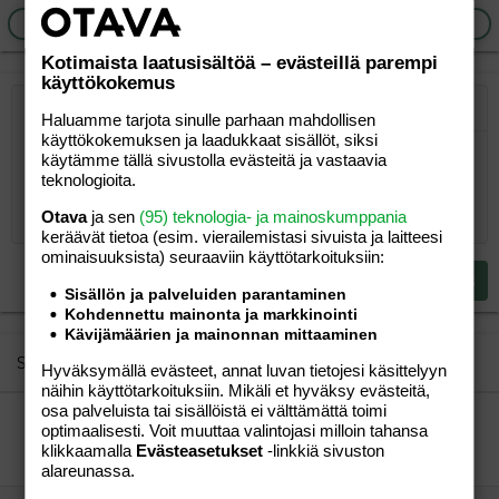
Ilmoita asiaton viesti
Vastaa
Kotimaista laatusisältöä – evästeillä parempi
käyttökokemus
Järjestetty lista
Lihavoitu
Kursivoitu
Laajennettuun editoriin…
Lista
Laajennettuun editoriin…
Lisää hyperlinkki
Lisää kuva
Hymiöt
Laajennettuun editorii
Kumoa
Laajennettuu
Esikat
Haluamme tarjota sinulle parhaan mahdollisen
käyttökokemuksen ja laadukkaat sisällöt, siksi
Järjestämätön lista
Kirjoita vastaus...
Tasaa vasemmalle
9
Normal
Tallenna luonnos
Arial
Fontin koko
Tasaus
Lainaus
Tee uudelleen
Lisää video/media
BBCode-näkymä
Tekstiväri
Paragraph format
Lisää taulukko
Poista muotoilu
Kirjasintyyli
Insert horizontal line
Luonnokset
Yliviivaa
Spoiler
Alleviivattu
Koodi
Rivinsisäinen koodi
Rivinsisäinen spoiler
käytämme tällä sivustolla evästeitä ja vastaavia
teknologioita.
10
Poista luonnos
Book Antiqua
Suurenna sisennystä
Heading 1
Keskitä
Otava
ja sen
(95) teknologia- ja mainoskumppania
12
Courier New
Pienennä sisennystä
Tasaa oikealle
keräävät tietoa (esim. vierailemis­tasi sivuista ja laitteesi
Heading 2
15
Georgia
ominaisuuk­sista) seuraaviin käyttötarkoituksiin:
Justify text
Heading 3
Lähetä vastaus
18
Tahoma
Sisällön ja palveluiden parantaminen
Kohdennettu mainonta ja markkinointi
22
Times New Roman
Kävijämäärien ja mainonnan mittaaminen
26
Trebuchet MS
Similar threads
Hyväksymällä evästeet, annat luvan tietojesi käsittelyyn
näihin käyttötarkoituksiin. Mikäli et hyväksy evästeitä,
Verdana
osa palveluista tai sisällöistä ei välttämättä toimi
kirjeitä !
optimaalisesti. Voit muuttaa valintojasi milloin tahansa
pyyheliina
Perhe-elämä
klikkaamalla
Evästeasetukset
-linkkiä sivuston
Äitiliini
25.06.2006
Perhe-elämä
2
alareunassa.