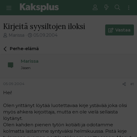
Kirjeitä syysiltojen iloksi
Vastaa
V
E
Marissa
05.09.2004
i
n
e
s
Perhe-elämä
s
i
t
m
Marissa
i
m
Jäsen
k
ä
e
i
t
n
05.09.2004
#1
j
e
Hei!
u
n
n
v
a
i
Olen yrittänyt löytää luotettavaa kirje ystävää joka olisi
l
e
myös ahkera kirjoittaja, mutta en ole vielä sellaista
o
s
löytänyt.
i
t
Olen kahden pienen tytön kotiäiti ja odotamme
t
i
kolmatta lastamme syntyväksi helmikuussa. Pistä kirje
t