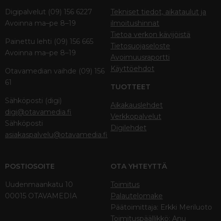
Digipalvelut (09) 156 6227
Tekniset tiedot, aikataulut ja
Avoinna ma–pe 8–19
ilmoitushinnat
Tietoa verkon kävijöistä
Painettu lehti (09) 156 665
Tietosuojaseloste
Avoinna ma–pe 8–19
Avoimuusraportti
Käyttöehdot
Otavamedian vaihde (09) 156
61
TUOTTEET
Sähköposti (digi)
Aikakauslehdet
digi@otavamedia.fi
Verkkopalvelut
Sähköposti
Digilehdet
asiakaspalvelu@otavamedia.fi
POSTIOSOITE
OTA YHTEYTTÄ
Uudenmaankatu 10
Toimitus
00015 OTAVAMEDIA
Palautelomake
Päätoimittaja: Erkki Meriluoto
Toimituspäällikkö: Anu