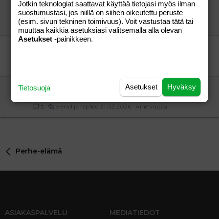
Jotkin teknologiat saattavat käyttää tietojasi myös ilman
Lasten suusta :D
suostumustasi, jos niillä on siihen oikeutettu peruste
Vieras
Aihe vapaa
(esim. sivun tekninen toimivuus). Voit vastustaa tätä tai
Pessi
26.08.2009
Aihe vapaa
4
muuttaa kaikkia asetuksiasi valitsemalla alla olevan
Asetukset
-painikkeen.
Lasteni suusta kuultua.
Ylpeä Isukki ov
Aihe vapaa
vierailija
05.04.2026
Aihe vapaa
4
Asetukset
Hyväksy
Tietosuoja
Lasteni suusta kuultua eri ihmisten kertomina.
Ylpeä Isä ov
Aihe vapaa
vierailija
31.03.2026
Aihe vapaa
3
Perhe-elämä
ASIAKASPALVELU
MEDIATIEDOT