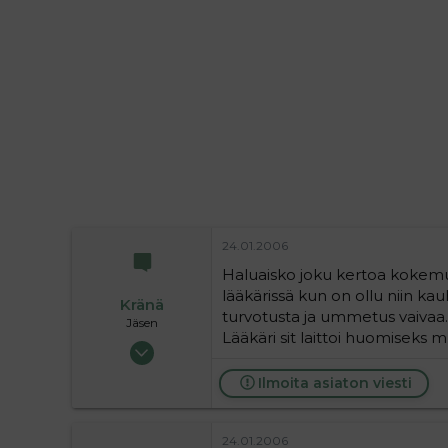
i
t
t
i
t
a
j
a
24.01.2006
Haluaisko joku kertoa kokemu
lääkärissä kun on ollu niin kau
Kränä
turvotusta ja ummetus vaivaa. 
Jäsen
Lääkäri sit laittoi huomiseks mut
13.01.2006
965
Ilmoita asiaton viesti
0
16
24.01.2006