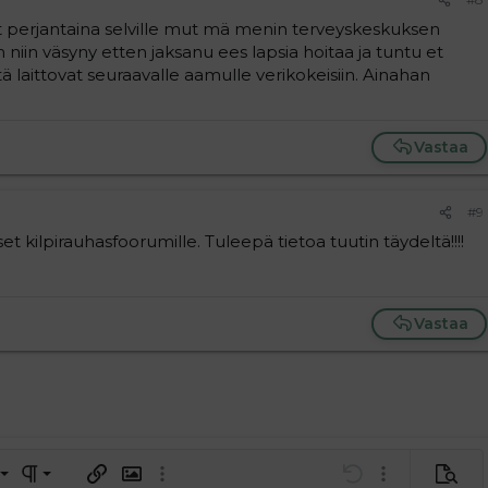
tut perjantaina selville mut mä menin terveyskeskuksen
 niin väsyny etten jaksanu ees lapsia hoitaa ja tuntu et
tä laittovat seuraavalle aamulle verikokeisiin. Ainahan
Vastaa
#9
t kilpirauhasfoorumille. Tuleepä tietoa tuutin täydeltä!!!!
Vastaa
a vasemmalle
al
ärjestetty lista
editoriin…
saus
Paragraph format
Lisää hyperlinkki
Lisää kuva
Laajennettuun editoriin…
Kumoa
Laajennettuun 
Esikat