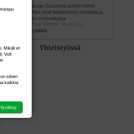
Helsingin Sanomat pohtii mihin
mis­tasi
miehet ovat kadonneet vihreistä ja
vasemmistoliitosta
Aloittaja: vierailija
Viestiä: 22
Aihe vapaa
Yhteistyössä
. Mikäli et
i. Voit
on
 on siihen
aa kaikkia
Hyväksy