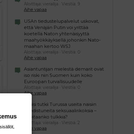
Aloittaja: vierailija
Viestiä: 9
Aihe vapaa
USAn tiedustelupalvelut uskovat,
että Venäjän Putin voi yrittää
koetella Naton yhtenäisyyttä
maahyökkäyksellä johonkin Nato-
maahan kertoo WSJ
Aloittaja: vierailija
Viestiä: 0
Aihe vapaa
Asiantuntijan mielestä demarit ovat
iso riski niin Suomen kuin koko
Euroopan turvallisuudelle
Aloittaja: vierailija
Viestiä: 0
Aihe vapaa
Poliisi tutkii Turussa useita naisiin
kohdistuneita seksuaalirikoksia –
okemus
tarvitaanko tulkkia?
Aloittaja: vierailija
Viestiä: 2
isällöt,
Aihe vapaa