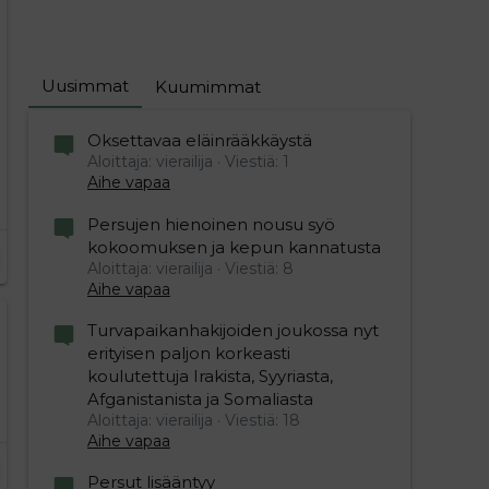
Uusimmat
Kuumimmat
Oksettavaa eläinrääkkäystä
Aloittaja: vierailija
Viestiä: 1
Aihe vapaa
Persujen hienoinen nousu syö
kokoomuksen ja kepun kannatusta
Aloittaja: vierailija
Viestiä: 8
Aihe vapaa
Turvapaikanhakijoiden joukossa nyt
erityisen paljon korkeasti
koulutettuja Irakista, Syyriasta,
Afganistanista ja Somaliasta
Aloittaja: vierailija
Viestiä: 18
Aihe vapaa
Persut lisääntyy