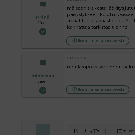
mä saan siis vasta lääkitys ju
päivystykseen ku olin tosissaan
Kränä
silmät turpos päästä ulos! Siel
Jäsen
kannattaa tarkistaa tilanne!
13.01.2006
965
Ilmoita asiaton viesti
0
16
01.02.2006
menkääpä kaikki tiedon haluise
minävaan
Jäsen
27.06.2004
Ilmoita asiaton viesti
139
0
16
Tasa
9
Norm
J
Lihavoitu
Kursivoitu
Fontin koko
Laajennettuun 
Lista
Ta