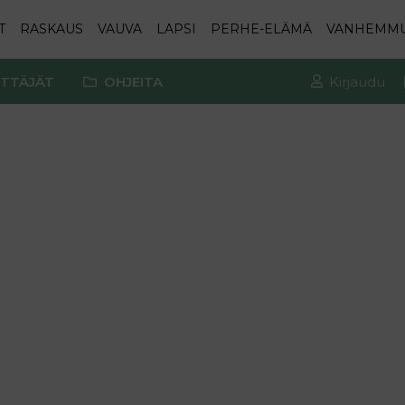
T
RASKAUS
VAUVA
LAPSI
PERHE-ELÄMÄ
VANHEMM
TTÄJÄT
OHJEITA
Kirjaudu