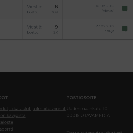
10.08.2012
Viestiä
18
"vieras"
Luettu
709
27.02.2012
Viestiä
9
apuja
Luettu
2K
DOT
POSTIOSOITE
edot, aikataulut ja ilmoitushinnat
Uudenmaankatu 10
on kävijöistä
00015 OTAVAMEDIA
seloste
portti