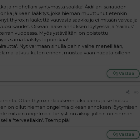
aakka ja miehelläni syntymästä saakka! Äidilläni sairauden
n,jonka jälkeen lääkitys, joka hieman muuttunut etenkin
yt thyroxin lääkettä vauvasta saakka ja ei mitään vaivaa ja
vuosi kaudet. Oikean lääke annoksen löytyessä ja "sairaus"
erran vuodessa. Myös ystävältäni on poistettu
yös sama lääkitys lopun ikää!
sairautta". Nyt varmaan sinulla pahin vaihe meneillään,
n elämä jatkuu kuten ennen, muistaa vaan napata pillerin
Vastaa
#3
atoiminta. Otan thyroxin-lääkkeen joka aamu ja se hoituu
lkeen on ollut hieman ongelmia oikean annoksen löytymisen
ole mitään ongelmaa. Tietysti on aikoja jolloin on hieman
sella "terveelläkin". Tsemppiä!
Vastaa