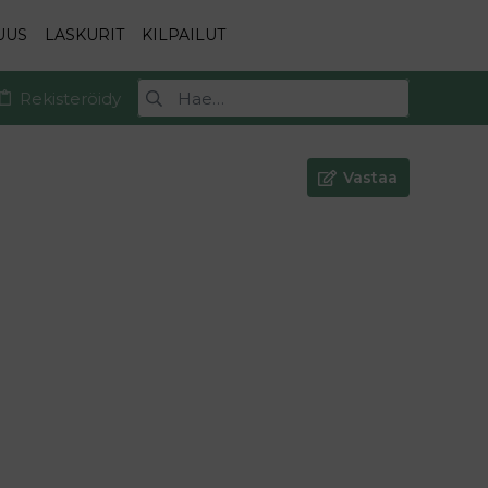
UUS
LASKURIT
KILPAILUT
Rekisteröidy
Vastaa