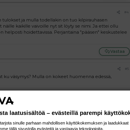
#4
n tulokset ja mulla todellakin on tuo kilpirauhasen
äille kaikille vaivoille nyt sit löyty se nimi. Ja ettei ollu
on helposti hoidettavissa. Perjantaina "pääsen" keskustelee
Vastaa
#5
ollut ku väsymys? Mulla on kokeet huomenna edessä,
Vastaa
sta laatusisältöä – evästeillä parempi käyttök
rjota sinulle parhaan mahdollisen käyttökokemuksen ja laadukkaat s
me tällä sivustolla evästeitä ja vastaavia teknologioita.