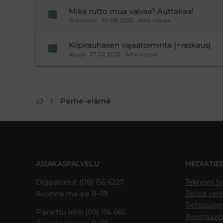
Mikä rutto mua vaivaa? Auttakaa!
Starbucks
10.08.2012
Aihe vapaa
Kilpirauhasen vajaatoiminta (+raskaus)
apuja
27.02.2012
Aihe vapaa
Perhe-elämä
ASIAKASPALVELU
MEDIATIE
Digipalvelut (09) 156 6227
Tekniset ti
Avoinna ma–pe 8–19
Tietoa verk
Tietosuoja
Painettu lehti (09) 156 665
Avoimuusra