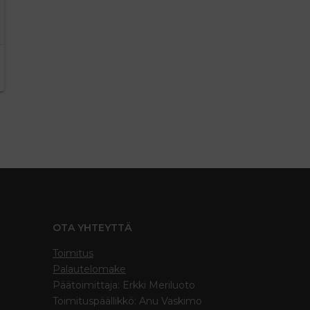
OTA YHTEYTTÄ
Toimitus
Palautelomake
Päätoimittaja: Erkki Meriluoto
Toimituspäällikkö: Anu Vaskimo