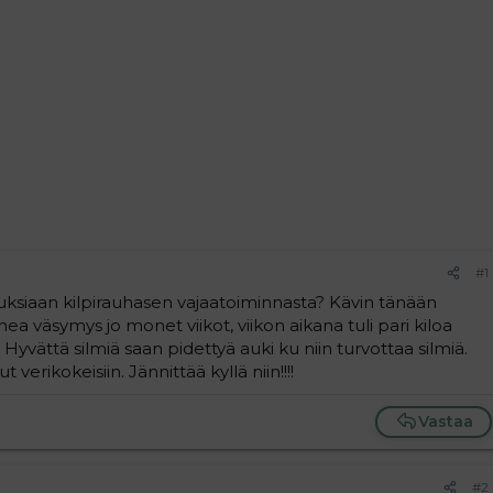
#1
ksiaan kilpirauhasen vajaatoiminnasta? Kävin tänään
hea väsymys jo monet viikot, viikon aikana tuli pari kiloa
Hyvättä silmiä saan pidettyä auki ku niin turvottaa silmiä.
 verikokeisiin. Jännittää kyllä niin!!!!
Vastaa
#2