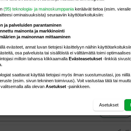
#6
en
(95) teknologia- ja mainoskumppania
keräävät tietoa (esim. vieraile
inaki turvotus varsinki silmissä, paleleminen (ihan ihme
laitteesi ominaisuuk­sista) seuraaviin käyttötarkoituksiin:
ovat masennuskohtaukset, menkkojen vaihtelevuus joka kyllä
ssä nyt mitä tuli äkkiseltään mieleen. Onnea sulle kokeisiin
ön ja palveluiden parantaminen
nettu mainonta ja markkinointi
määrien ja mainonnan mittaaminen
Vastaa
 evästeet, annat luvan tietojesi käsittelyyn näihin käyttötarkoituksiin
teitä, osa palveluista tai sisällöistä ei välttämättä toimi optimaalisest
intojasi milloin tahansa klikkaamalla
Evästeasetukset
-linkkiä sivust
#7
a.
 masennuksesta, palelemisesta ym. ajoittain kärsivä... olen
logiat saattavat käyttää tietojasi myös ilman suostumustasi, jos niillä
ä kilpirauhasen vajaatoiminta. Kysyn vielä, että mitä kautta
peruste (esim. sivun tekninen toimivuus). Voit vastustaa tätä tai muutt
 helpottaako olo miten pian lääkityksen saatuanne? Mulla ei
 valitsemalla alla olevan
Asetukset
-painikkeen.
... välillä olo vain todella väsynyt pääasiassa. Töissä tuntuu
plassa", kun muiden ihmisten oleminen ja puhuminen
a :snotty:
Asetukset
Vastaa
#8