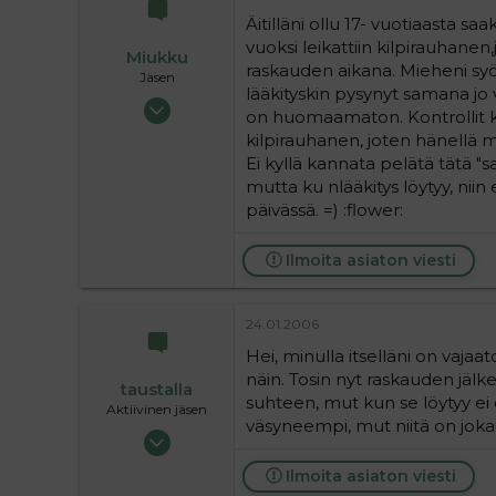
Äitilläni ollu 17- vuotiaasta s
vuoksi leikattiin kilpirauhane
Miukku
raskauden aikana. Mieheni syön
Jäsen
lääkityskin pysynyt samana jo 
12.09.2004
on huomaamaton. Kontrollit k
646
kilpirauhanen, joten hänellä m
0
Ei kyllä kannata pelätä tätä "
16
mutta ku nlääkitys löytyy, nii
päivässä. =) :flower:
Ilmoita asiaton viesti
24.01.2006
Hei, minulla itselläni on vaja
näin. Tosin nyt raskauden jä
taustalla
suhteen, mut kun se löytyy ei 
Aktiivinen jäsen
väsyneempi, mut niitä on jokai
19.05.2004
63 720
Ilmoita asiaton viesti
9