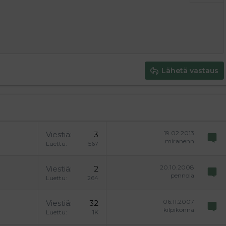
ding 1
tä
ärjestämätön lista
 luonnos
ontal line
nen koodi
isäinen spoiler
odi
uonnos
 oikealle
Suurenna sisennystä
ding 2
y text
Pienennä sisennystä
ing 3
Lähetä vastaus
19.02.2013
Viestiä
3
miranenn
Luettu
567
20.10.2008
Viestiä
2
pennola
Luettu
264
06.11.2007
Viestiä
32
kilpikonna
Luettu
1K