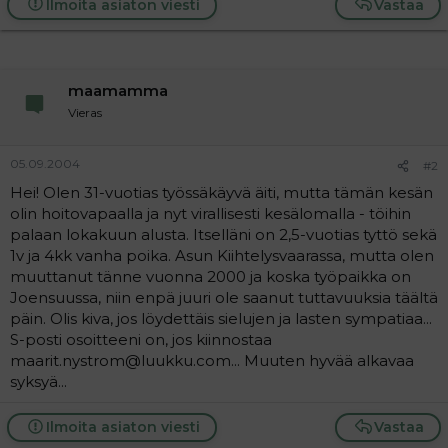
Ilmoita asiaton viesti
Vastaa
a
j
a
maamamma
Vieras
05.09.2004
#2
Hei! Olen 31-vuotias työssäkäyvä äiti, mutta tämän kesän
olin hoitovapaalla ja nyt virallisesti kesälomalla - töihin
palaan lokakuun alusta. Itselläni on 2,5-vuotias tyttö sekä
1v ja 4kk vanha poika. Asun Kiihtelysvaarassa, mutta olen
muuttanut tänne vuonna 2000 ja koska työpaikka on
Joensuussa, niin enpä juuri ole saanut tuttavuuksia täältä
päin. Olis kiva, jos löydettäis sielujen ja lasten sympatiaa...
S-posti osoitteeni on, jos kiinnostaa
maarit.nystrom@luukku.com... Muuten hyvää alkavaa
syksyä...
Ilmoita asiaton viesti
Vastaa