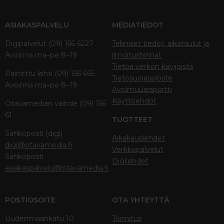
ASIAKASPALVELU
MEDIATIEDOT
Digipalvelut (09) 156 6227
Tekniset tiedot, aikataulut ja
Avoinna ma–pe 8–19
ilmoitushinnat
Tietoa verkon kävijöistä
Painettu lehti (09) 156 665
Tietosuojaseloste
Avoinna ma–pe 8–19
Avoimuusraportti
Käyttöehdot
Otavamedian vaihde (09) 156
61
TUOTTEET
Sähköposti (digi)
Aikakauslehdet
digi@otavamedia.fi
Verkkopalvelut
Sähköposti
Digilehdet
asiakaspalvelu@otavamedia.fi
POSTIOSOITE
OTA YHTEYTTÄ
Uudenmaankatu 10
Toimitus