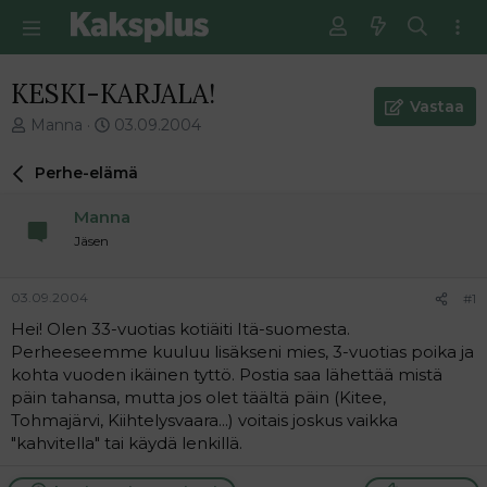
KESKI-KARJALA!
Vastaa
V
E
Manna
03.09.2004
i
n
e
s
Perhe-elämä
s
i
t
m
Manna
i
m
Jäsen
k
ä
e
i
t
n
03.09.2004
#1
j
e
Hei! Olen 33-vuotias kotiäiti Itä-suomesta.
u
n
Perheeseemme kuuluu lisäkseni mies, 3-vuotias poika ja
n
v
a
i
kohta vuoden ikäinen tyttö. Postia saa lähettää mistä
l
e
päin tahansa, mutta jos olet täältä päin (Kitee,
o
s
Tohmajärvi, Kiihtelysvaara...) voitais joskus vaikka
i
t
"kahvitella" tai käydä lenkillä.
t
i
t