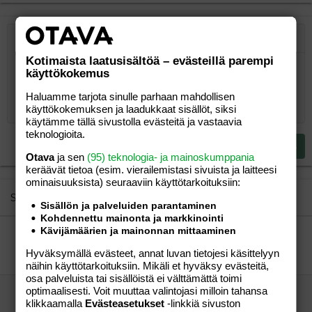
Järjestetty lista
Lihavoitu
Kursivoitu
Laajennettuun editoriin…
Lista
Laajennettuun editoriin…
Lisää hyperlinkki
Lisää kuva
Hymiöt
Laajennettuun editorii
Kumoa
Laajennettuu
Esikat
Kotimaista laatusisältöä – evästeillä parempi
Järjestämätön lista
Kirjoita vastaus...
Tasaa vasemmalle
9
Normal
Tallenna luonnos
Arial
Fontin koko
Tasaus
Lainaus
Tee uudelleen
Lisää video/media
BBCode-näkymä
Tekstiväri
Paragraph format
Lisää taulukko
Poista muotoilu
Kirjasintyyli
Insert horizontal line
Luonnokset
Yliviivaa
Spoiler
Alleviivattu
Koodi
Rivinsisäinen koodi
Rivinsisäinen spoiler
käyttökokemus
10
Poista luonnos
Book Antiqua
Suurenna sisennystä
Heading 1
Keskitä
Haluamme tarjota sinulle parhaan mahdollisen
käyttökokemuksen ja laadukkaat sisällöt, siksi
12
Courier New
Pienennä sisennystä
Tasaa oikealle
käytämme tällä sivustolla evästeitä ja vastaavia
Heading 2
15
Georgia
teknologioita.
Justify text
Heading 3
Lähetä vastaus
18
Tahoma
Otava
ja sen
(95) teknologia- ja mainoskumppania
keräävät tietoa (esim. vierailemis­tasi sivuista ja laitteesi
22
Times New Roman
ominaisuuk­sista) seuraaviin käyttötarkoituksiin:
26
Trebuchet MS
Similar threads
Sisällön ja palveluiden parantaminen
Verdana
Kohdennettu mainonta ja markkinointi
Kävijämäärien ja mainonnan mittaaminen
Tampereen nuoret äidit
susans
Perhe-elämä
Hyväksymällä evästeet, annat luvan tietojesi käsittelyyn
susans
28.12.2005
Perhe-elämä
0
näihin käyttötarkoituksiin. Mikäli et hyväksy evästeitä,
osa palveluista tai sisällöistä ei välttämättä toimi
optimaalisesti. Voit muuttaa valintojasi milloin tahansa
Sotkamoon muuttamassa...
klikkaamalla
Evästeasetukset
-linkkiä sivuston
tyttösen äiti
Perhe-elämä