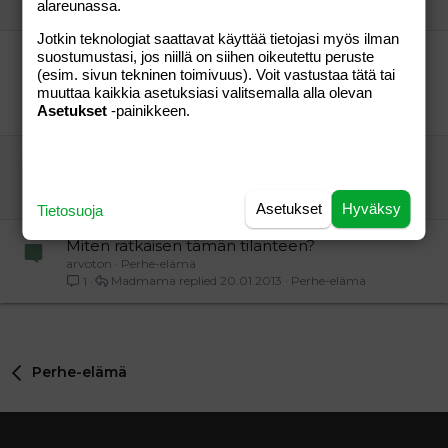
alareunassa.
tyttösen äiti
09.04.2008
Perhe-elämä
0
Jotkin teknologiat saattavat käyttää tietojasi myös ilman
Kaipaan meili/kirjeystävää naisista, joilla on
suostumustasi, jos niillä on siihen oikeutettu peruste
(esim. sivun tekninen toimivuus). Voit vastustaa tätä tai
vaikeuksia tulla raskaaksi.
muuttaa kaikkia asetuksiasi valitsemalla alla olevan
Kinsella
Perhe-elämä
Asetukset
-painikkeen.
Kinsella
14.06.2010
Perhe-elämä
0
Ihana kamala vittumainen rakas äiti avautuu
Ihan(a)kamalaÄiti
Perhe-elämä
sarinkar
25.09.2014
Perhe-elämä
3
Asetukset
Hyväksy
Tietosuoja
Miten ratkaisen tämän tilanteen?
arvoton
Perhe-elämä
Madmama
20.01.2013
Perhe-elämä
1
Perhe-elämä