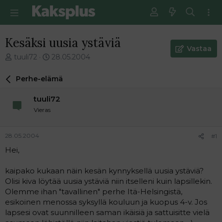
Kesäksi uusia ystäviä
Vastaa
V
E
tuuli72
28.05.2004
i
n
e
s
Perhe-elämä
s
i
t
m
tuuli72
i
m
Vieras
k
ä
e
i
t
n
28.05.2004
#1
j
e
Hei,
u
n
n
v
a
i
kaipako kukaan näin kesän kynnyksellä uusia ystäviä?
l
e
Olisi kiva löytää uusia ystäviä niin itselleni kuin lapsillekin.
o
s
Olemme ihan "tavallinen" perhe Itä-Helsingistä,
i
t
esikoinen menossa syksyllä kouluun ja kuopus 4-v. Jos
t
i
lapsesi ovat suunnilleen saman ikäisiä ja sattuisitte vielä
t