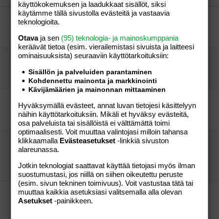
käyttökokemuksen ja laadukkaat sisällöt, siksi
Verdana
käytämme tällä sivustolla evästeitä ja vastaavia
Uusia ystäviä Helsingistä:)
teknologioita.
Cecis
Perhe-elämä
Elsa84
10.11.2015
Perhe-elämä
1
Otava
ja sen
(95) teknologia- ja mainoskumppania
keräävät tietoa (esim. vierailemis­tasi sivuista ja laitteesi
ominaisuuk­sista) seuraaviin käyttötarkoituksiin:
Pääkaupunkiseudun äidit!
Mezzzy82
Perhe-elämä
Sisällön ja palveluiden parantaminen
torrestiina
22.08.2010
Perhe-elämä
9
Kohdennettu mainonta ja markkinointi
Kävijämäärien ja mainonnan mittaaminen
uusia ystäviä hakusessa!!!
Hyväksymällä evästeet, annat luvan tietojesi käsittelyyn
Sarmiina
Perhe-elämä
näihin käyttötarkoituksiin. Mikäli et hyväksy evästeitä,
Sarmiina
20.02.2005
Perhe-elämä
0
osa palveluista tai sisällöistä ei välttämättä toimi
optimaalisesti. Voit muuttaa valintojasi milloin tahansa
klikkaamalla
Evästeasetukset
-linkkiä sivuston
Suodenniemi ja sen ympäristö,uusia ystäviä
alareunassa.
kaivataan!
zaghry
Perhe-elämä
Jotkin teknologiat saattavat käyttää tietojasi myös ilman
zaghry
10.01.2011
Perhe-elämä
0
suostumustasi, jos niillä on siihen oikeutettu peruste
(esim. sivun tekninen toimivuus). Voit vastustaa tätä tai
muuttaa kaikkia asetuksiasi valitsemalla alla olevan
Uusia ystäviä kaivataan Espoosta
Asetukset
-painikkeen.
Merenneito75
Perhe-elämä
Merenneito75
20.04.2006
Perhe-elämä
0