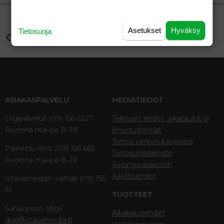
Asetukset
Hyväksy
Tietosuoja
Perhe-elämä
ASIAKASPALVELU
MEDIATIEDOT
Digipalvelut (09) 156 6227
Tekniset tiedot, aikataulut ja
Avoinna ma–pe 8–19
ilmoitushinnat
Tietoa verkon kävijöistä
Painettu lehti (09) 156 665
Tietosuojaseloste
Avoinna ma–pe 8–19
Avoimuusraportti
Käyttöehdot
Otavamedian vaihde (09) 156
61
TUOTTEET
Sähköposti (digi)
Aikakauslehdet
digi@otavamedia.fi