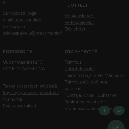
61
TUOTTEET
Sähköposti (digi)
Aikakauslehdet
digi@otavamedia.fi
Verkkopalvelut
Sähköposti
Digilehdet
asiakaspalvelu@otavamedia.fi
POSTIOSOITE
OTA YHTEYTTÄ
Uudenmaankatu 10
Toimitus
00015 OTAVAMEDIA
Palautelomake
Päätoimittaja: Erkki Meriluoto
Toimituspäällikkö: Anu
Tietoa evästeiden käytöstä
Vaskimo
Käyttäytymiseen perustuva
Tuottaja: Anna Huuhtanen
mainonta
Sähköpostiosoitteet:
Evästeasetukset
etunimi.sukunimi@otava.fi
Ylös
Bott