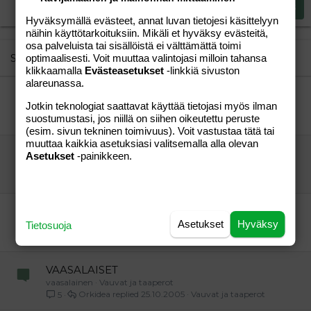
Justify text
Heading 3
Lähetä vastaus
18
Tahoma
Hyväksymällä evästeet, annat luvan tietojesi käsittelyyn
näihin käyttötarkoituksiin. Mikäli et hyväksy evästeitä,
22
Times New Roman
osa palveluista tai sisällöistä ei välttämättä toimi
26
Trebuchet MS
Similar threads
optimaalisesti. Voit muuttaa valintojasi milloin tahansa
klikkaamalla
Evästeasetukset
-linkkiä sivuston
Verdana
alareunassa.
dvd
Jotkin teknologiat saattavat käyttää tietojasi myös ilman
mika
Vauvat ja taaperot
suostumustasi, jos niillä on siihen oikeutettu peruste
minski74
08.04.2005
Vauvat ja taaperot
3
(esim. sivun tekninen toimivuus). Voit vastustaa tätä tai
muuttaa kaikkia asetuksiasi valitsemalla alla olevan
kolmen lapsen talous, asunnon koko?
Asetukset
-painikkeen.
HaaveitaVain
Aihe vapaa
vieras
28.04.2008
Aihe vapaa
17
Vm -77 äidit, onko ketään?
Asetukset
Hyväksy
Ronsutar
Vauvat ja taaperot
Tietosuoja
tippaiita
22.08.2010
Vauvat ja taaperot
5
VAASALAISET
vaasalainen
Vauvat ja taaperot
Orkidea
25.10.2005
Vauvat ja taaperot
5