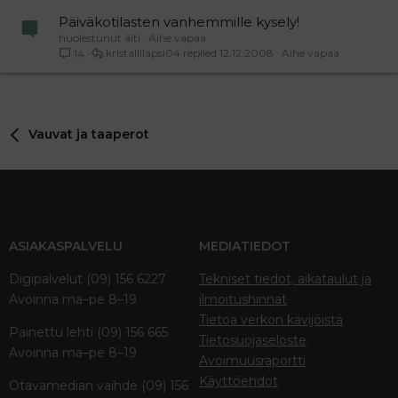
Päiväkotilasten vanhemmille kysely!
huolestunut äiti
Aihe vapaa
kristallilapsi04
12.12.2008
Aihe vapaa
14
Vauvat ja taaperot
ASIAKASPALVELU
MEDIATIEDOT
Digipalvelut (09) 156 6227
Tekniset tiedot, aikataulut ja
Avoinna ma–pe 8–19
ilmoitushinnat
Tietoa verkon kävijöistä
Painettu lehti (09) 156 665
Tietosuojaseloste
Avoinna ma–pe 8–19
Avoimuusraportti
Käyttöehdot
Otavamedian vaihde (09) 156