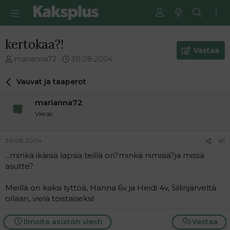
kertokaa?!
Vastaa
V
E
marianna72
30.08.2004
i
n
e
s
Vauvat ja taaperot
s
i
t
m
marianna72
i
m
Vieras
k
ä
e
i
t
n
30.08.2004
#1
j
e
...minkä ikäisiä lapsia teillä on?minkä nimisiä?ja missä
u
n
asutte?
n
v
a
i
l
e
Meillä on kaksi tyttöä, Hanna 6v ja Heidi 4v, Siilinjärveltä
o
s
ollaan, vielä toistaiseksi!
i
t
t
i
Ilmoita asiaton viesti
Vastaa
t