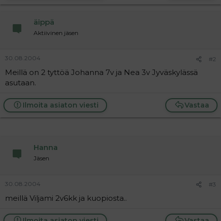
a
j
äippä
a
Aktiivinen jäsen
30.08.2004
#2
Meillä on 2 tyttöä Johanna 7v ja Nea 3v Jyväskylässä
asutaan.
Ilmoita asiaton viesti
Vastaa
Hanna
Jäsen
30.08.2004
#3
meillä Viljami 2v6kk ja kuopiosta..
Ilmoita asiaton viesti
Vastaa