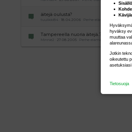
Sisäll
Kohden
äitejä oulusta?
Kävijä
tuulikki84
18.04.2006
Perhe-elämä
Hyväksymällä
hyväksy eväs
Tampereella nuoria äitejä..?
muuttaa val
Minnie2
27.08.2005
Perhe-elämä
alareunass
Jotkin tekno
oikeutettu 
asetuksiasi
Tietosuoja