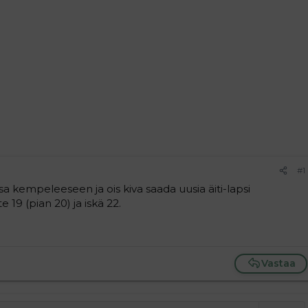
#1
a kempeleeseen ja ois kiva saada uusia äiti-lapsi
te 19 (pian 20) ja iskä 22.
Vastaa