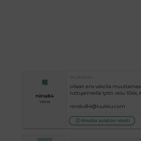
i
t
t
i
t
a
j
a
04.09.2004
ollaan ens viikolla muuttamass
tuttuja!meillä tyttö reilu 10kk, i
niina84
Vieras
ninsku84@luukku.com
Ilmoita asiaton viesti