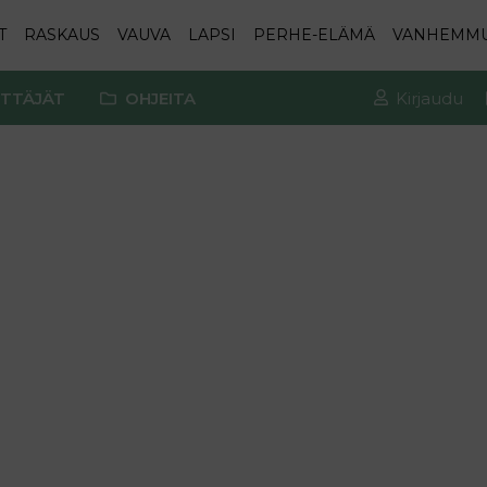
T
RASKAUS
VAUVA
LAPSI
PERHE-ELÄMÄ
VANHEMM
TTÄJÄT
OHJEITA
Kirjaudu