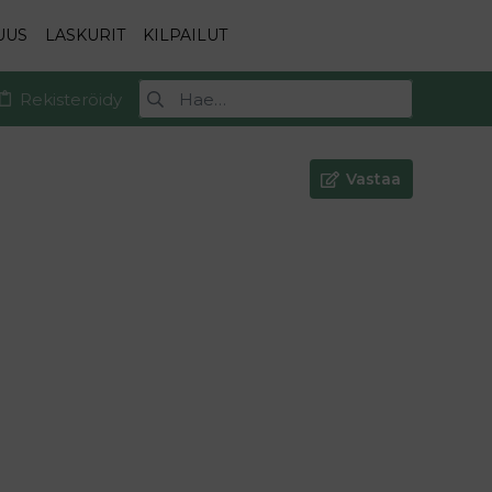
UUS
LASKURIT
KILPAILUT
Rekisteröidy
Vastaa