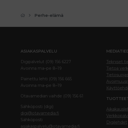
Perhe-elämä
ASIAKASPALVELU
MEDIATIE
Digipalvelut (09) 156 6227
Tekniset ti
Avoinna ma–pe 8–19
Tietoa verk
Tietosuoja
Painettu lehti (09) 156 665
Avoimuusra
Avoinna ma–pe 8–19
Käyttöehd
Otavamedian vaihde (09) 156 61
TUOTTEE
Sähköposti (digi)
Aikakausle
digi@otavamedia.fi
Verkkopalv
Sähköposti
Digilehdet
asiakaspalvelu@otavamedia.fi