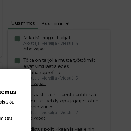
editoriin…
sele
Uusimmat
Kuumimmat
Mika Moringin ihailijat
Aloittaja: vierailija
Viestiä: 4
Aihe vapaa
Töitä on tarjolla mutta työttömät
eivät viitsi laatia edes
työnhakuprofiilia
Aloittaja: vierailija
Viestiä: 5
Aihe vapaa
okemus
Nyt säästetään oikeista kohteista:
kotoutus, kehitysapu ja järjestötuet
isällöt,
vihdoin kuriin
Aloittaja: vierailija
Viestiä: 2
Aihe vapaa
mis­tasi
Uudistus politiikkaan ja vaaleihin