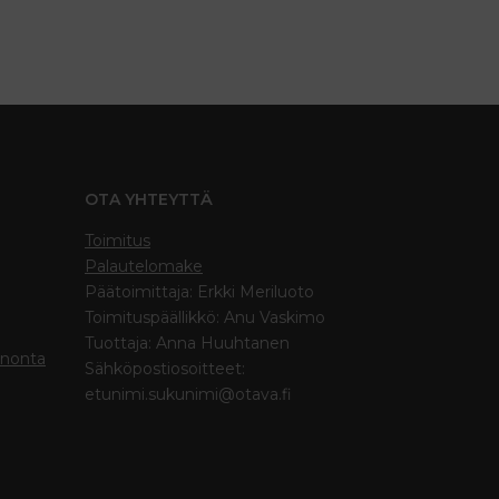
OTA YHTEYTTÄ
Toimitus
Palautelomake
Päätoimittaja: Erkki Meriluoto
Toimituspäällikkö: Anu Vaskimo
Tuottaja: Anna Huuhtanen
inonta
Sähköpostiosoitteet:
etunimi.sukunimi@otava.fi