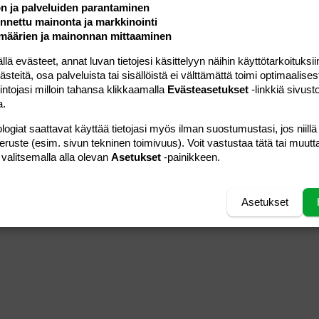
ön ja palveluiden parantaminen
nettu mainonta ja markkinointi
18.04.2006
Viestiä
0
määrien ja mainonnan mittaaminen
tuulikki84
Luettu
264
 evästeet, annat luvan tietojesi käsittelyyn näihin käyttötarkoituksiin
teitä, osa palveluista tai sisällöistä ei välttämättä toimi optimaalisest
27.08.2005
Viestiä
0
intojasi milloin tahansa klikkaamalla
Evästeasetukset
-linkkiä sivust
Minnie2
Luettu
173
a.
logiat saattavat käyttää tietojasi myös ilman suostumustasi, jos niillä
peruste (esim. sivun tekninen toimivuus). Voit vastustaa tätä tai muutt
 valitsemalla alla olevan
Asetukset
-painikkeen.
Asetukset