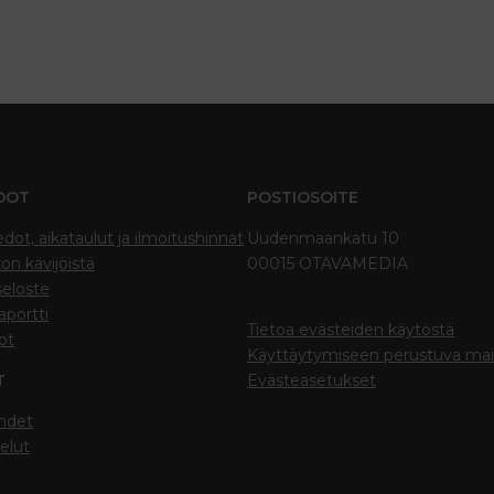
DOT
POSTIOSOITE
edot, aikataulut ja ilmoitushinnat
Uudenmaankatu 10
on kävijöistä
00015 OTAVAMEDIA
seloste
portti
Tietoa evästeiden käytöstä
ot
Käyttäytymiseen perustuva ma
T
Evästeasetukset
hdet
elut