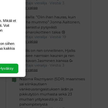
Aloittaja: vierailija
Viestiä: 3
Aihe vapaa
Sillälailla: ”Olin ihan hauras, kuin
. Mikäli et
vanha mummo” Jonna Aaltonen,
i. Voit
46, sairastui pysyvästi
on
koronarokotteen takia 😢
Aloittaja: vierailija
Viestiä: 19
Aihe vapaa
 on siihen
aa kaikkia
Hjallis on niin onnellinen, Hjallis
pääsee naimisiin kauniin ja niin
mukavan Jasminen kanssa 🥳
Aloittaja: vierailija
Viestiä: 3
Hyväksy
Aihe vapaa
Nasima Razmyarin (SDP) maanmies
sai elinkautisen
vankeusrangaistuksen äidin ja
pikkutytön murhasta sekä 23
murhan yrityksestä ja 22
pahoinpitelystä