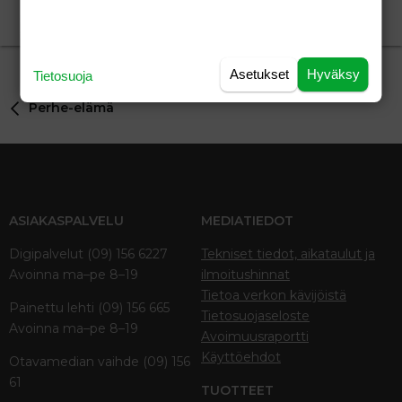
poitsuli
Aihe vapaa
Mystery
03.12.2007
Aihe vapaa
2
Asetukset
Hyväksy
Tietosuoja
Perhe-elämä
ASIAKASPALVELU
MEDIATIEDOT
Digipalvelut (09) 156 6227
Tekniset tiedot, aikataulut ja
Avoinna ma–pe 8–19
ilmoitushinnat
Tietoa verkon kävijöistä
Painettu lehti (09) 156 665
Tietosuojaseloste
Avoinna ma–pe 8–19
Avoimuusraportti
Käyttöehdot
Otavamedian vaihde (09) 156
61
TUOTTEET