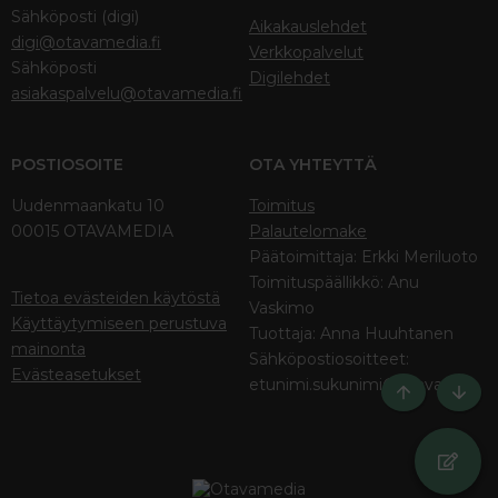
Sähköposti (digi)
Aikakauslehdet
digi@otavamedia.fi
Verkkopalvelut
Sähköposti
Digilehdet
asiakaspalvelu@otavamedia.fi
POSTIOSOITE
OTA YHTEYTTÄ
Uudenmaankatu 10
Toimitus
00015 OTAVAMEDIA
Palautelomake
Päätoimittaja: Erkki Meriluoto
Toimituspäällikkö: Anu
Tietoa evästeiden käytöstä
Vaskimo
Käyttäytymiseen perustuva
Tuottaja: Anna Huuhtanen
mainonta
Sähköpostiosoitteet:
Evästeasetukset
etunimi.sukunimi@otava.fi
Ylös
Bott