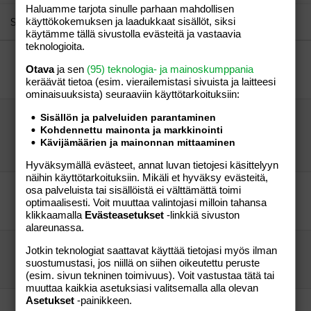
Haluamme tarjota sinulle parhaan mahdollisen
26
Trebuchet MS
Similar threads
käyttökokemuksen ja laadukkaat sisällöt, siksi
käytämme tällä sivustolla evästeitä ja vastaavia
Verdana
teknologioita.
hollola!!!!
Otava
ja sen
(95) teknologia- ja mainoskumppania
neiti86
Perhe-elämä
keräävät tietoa (esim. vierailemis­tasi sivuista ja laitteesi
Henspa K
17.01.2006
Perhe-elämä
1
ominaisuuk­sista) seuraaviin käyttötarkoituksiin:
TOSIYSTÄVIÄ MUISTA ÄIDEISTÄ JOENSUU-
Sisällön ja palveluiden parantaminen
Kohdennettu mainonta ja markkinointi
PYHÄSELKÄ ALUEELTA
Kävijämäärien ja mainonnan mittaaminen
mutsi86
Perhe-elämä
mutsi86
21.08.2007
Perhe-elämä
1
Hyväksymällä evästeet, annat luvan tietojesi käsittelyyn
näihin käyttötarkoituksiin. Mikäli et hyväksy evästeitä,
Mitäs sie söisit just nyt?
osa palveluista tai sisällöistä ei välttämättä toimi
optimaalisesti. Voit muuttaa valintojasi milloin tahansa
"Aapee"
Aihe vapaa
klikkaamalla
"vieras"
Evästeasetukset
19.08.2011
-linkkiä sivuston
Aihe vapaa
4
alareunassa.
(G) Minkä ikäisenä vaipat pois?
Jotkin teknologiat saattavat käyttää tietojasi myös ilman
Mimmikaroliina
Aihe vapaa
suostumustasi, jos niillä on siihen oikeutettu peruste
Äiti-Kengu
01.08.2007
Aihe vapaa
20
(esim. sivun tekninen toimivuus). Voit vastustaa tätä tai
muuttaa kaikkia asetuksiasi valitsemalla alla olevan
Asetukset
-painikkeen.
leipojat apuja(äkkiä)