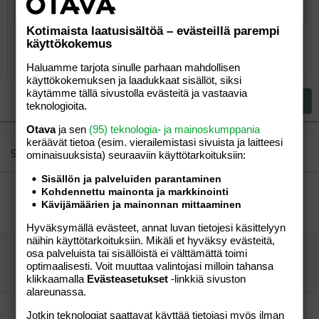
Järjestämätön lista
Kirjoita vastaus...
Tasaa vasemmalle
9
Normal
Tallenna luonnos
Arial
Fontin koko
Tasaus
Lainaus
Tee uudelleen
Lisää video/media
BBCode-näkymä
Tekstiväri
Paragraph format
Lisää taulukko
Poista muotoilu
Kirjasintyyli
Insert horizontal line
Luonnokset
Yliviivaa
Spoiler
Alleviivattu
Koodi
Rivinsisäinen koodi
Rivinsisäinen spoiler
Kotimaista laatusisältöä – evästeillä parempi
10
Poista luonnos
käyttökokemus
Book Antiqua
Suurenna sisennystä
Heading 1
Keskitä
12
Courier New
Haluamme tarjota sinulle parhaan mahdollisen
Pienennä sisennystä
Tasaa oikealle
Heading 2
käyttökokemuksen ja laadukkaat sisällöt, siksi
15
Georgia
käytämme tällä sivustolla evästeitä ja vastaavia
Justify text
Heading 3
Lähetä vastaus
teknologioita.
18
Tahoma
22
Otava
ja sen
(95) teknologia- ja mainoskumppania
Times New Roman
keräävät tietoa (esim. vierailemis­tasi sivuista ja laitteesi
26
Trebuchet MS
Similar threads
ominaisuuk­sista) seuraaviin käyttötarkoituksiin:
Verdana
Sisällön ja palveluiden parantaminen
Mistä löytää halvalla....
Kohdennettu mainonta ja markkinointi
Kävijämäärien ja mainonnan mittaaminen
Tiedosta kiitollinen
Perhe-elämä
Paha-akka
23.05.2006
Perhe-elämä
7
Hyväksymällä evästeet, annat luvan tietojesi käsittelyyn
näihin käyttötarkoituksiin. Mikäli et hyväksy evästeitä,
yhdistelmät tallinnasta
osa palveluista tai sisällöistä ei välttämättä toimi
mammaliini
Perhe-elämä
optimaalisesti. Voit muuttaa valintojasi milloin tahansa
äittä77
25.01.2005
Perhe-elämä
6
klikkaamalla
Evästeasetukset
-linkkiä sivuston
alareunassa.
Auttakaa, sisarusten tuplarattaista!
Jotkin teknologiat saattavat käyttää tietojasi myös ilman