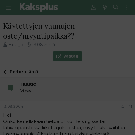
Käytettyjen vaunujen
osto/myyntipaikka??
V
E
Huugo
13.08.2004
i
n
e
s
Vastaa
s
i
t
m
Perhe-elämä
i
m
k
ä
Huugo
e
i
t
n
Vieras
j
e
u
n
13.08.2004
#1
n
v
a
i
Hei!
l
e
Onko kenelläkään tietoa onko Helsingissä tai
o
s
lähiympäristössä liikettä joka ostaa, myy taikka vaihtaa
i
t
lastenvaunuja. Olen kiitollinen kaikista vinkeistä...