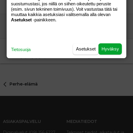
toinen tulossa
Perhe-elämä
suostumustasi, jos niillä on siihen oikeutettu peruste
äittä77
06.06.2005
Perhe-elämä
6
(esim. sivun tekninen toimivuus). Voit vastustaa tätä tai
muuttaa kaikkia asetuksiasi valitsemalla alla olevan
Asetukset
-painikkeen.
divari josta harkekiinejä jne. helsingistä, vantaa...
luettavaa
Aihe vapaa
luettavaa
10.09.2014
Aihe vapaa
0
Etsin lasten turvaistuinta
Asetukset
Hyväksy
Tietosuoja
Lissu+3
Vauvat ja taaperot
QQ
12.06.2008
Vauvat ja taaperot
3
Perhe-elämä
ASIAKASPALVELU
MEDIATIEDOT
Digipalvelut (09) 156 6227
Tekniset tiedot, aikataulut ja