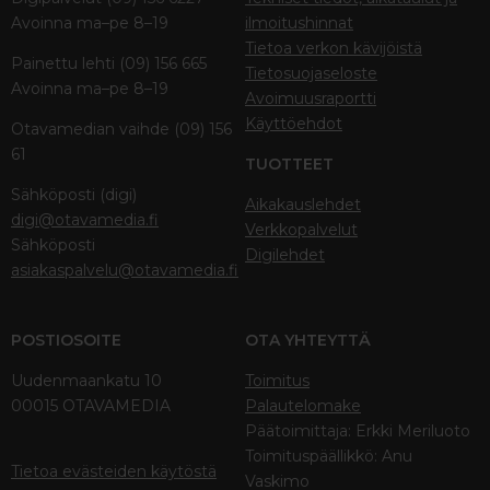
Avoinna ma–pe 8–19
ilmoitushinnat
Tietoa verkon kävijöistä
Painettu lehti (09) 156 665
Tietosuojaseloste
Avoinna ma–pe 8–19
Avoimuusraportti
Käyttöehdot
Otavamedian vaihde (09) 156
61
TUOTTEET
Sähköposti (digi)
Aikakauslehdet
digi@otavamedia.fi
Verkkopalvelut
Sähköposti
Digilehdet
asiakaspalvelu@otavamedia.fi
POSTIOSOITE
OTA YHTEYTTÄ
Uudenmaankatu 10
Toimitus
00015 OTAVAMEDIA
Palautelomake
Päätoimittaja: Erkki Meriluoto
Toimituspäällikkö: Anu
Tietoa evästeiden käytöstä
Vaskimo