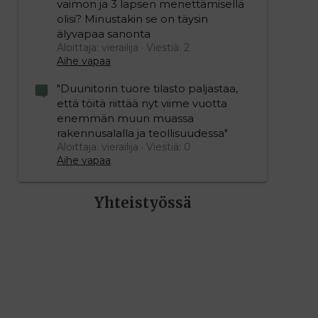
vaimon ja 3 lapsen menettämisellä
olisi? Minustakin se on täysin
älyvapaa sanonta
Aloittaja: vierailija
Viestiä: 2
Aihe vapaa
"Duunitorin tuore tilasto paljastaa,
että töitä riittää nyt viime vuotta
enemmän muun muassa
rakennusalalla ja teollisuudessa"
Aloittaja: vierailija
Viestiä: 0
Aihe vapaa
Yhteistyössä