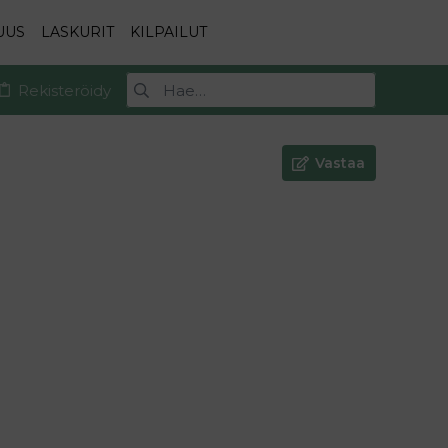
UUS
LASKURIT
KILPAILUT
Rekisteröidy
Vastaa