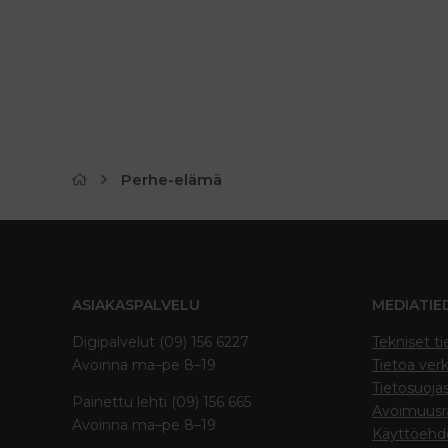
Perhe-elämä
ASIAKASPALVELU
MEDIATIE
Digipalvelut (09) 156 6227
Tekniset ti
Avoinna ma–pe 8–19
Tietoa verk
Tietosuoja
Painettu lehti (09) 156 665
Avoimuusra
Avoinna ma–pe 8–19
Käyttöehd