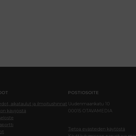
DOT
POSTIOSOITE
edot, aikataulut ja ilmoitushinnat
Uudenmaankatu 10
on kävijöistä
00015 OTAVAMEDIA
seloste
portti
Tietoa evästeiden käytöstä
ot