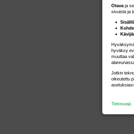
Otava
ja s
sivuista ja 
Sisäll
Kohden
Kävijä
Hyväksymällä
hyväksy eväs
muuttaa val
alareunass
Jotkin tekno
oikeutettu 
asetuksiasi
Tietosuoja