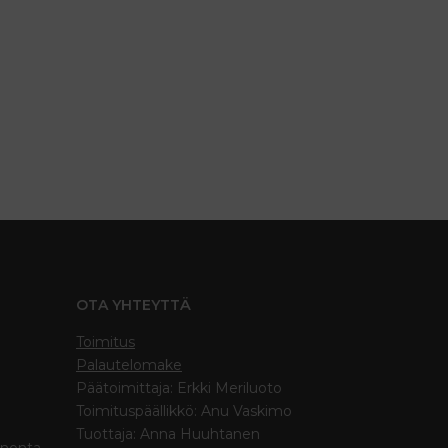
OTA YHTEYTTÄ
Toimitus
Palautelomake
Päätoimittaja: Erkki Meriluoto
Toimituspäällikkö: Anu Vaskimo
Tuottaja: Anna Huuhtanen