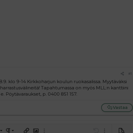
#1
18.9. klo 9-14 Kirkkoharjun koulun ruokasalissa. Myytäväksi
harrastusvälineitä! Tapahtumassa on myös MLL:n kanttiini
e. Pöytävaraukset, p. 0400 851 157.
Vastaa
a vasemmalle
al
ärjestetty lista
editoriin…
saus
Paragraph format
Lisää hyperlinkki
Lisää kuva
Laajennettuun editoriin…
Kumoa
Laajennettuun 
Esikat