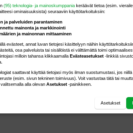
en
(95) teknologia- ja mainoskumppania
keräävät tietoa (esim. vieraile
laitteesi ominaisuuk­sista) seuraaviin käyttötarkoituksiin:
ön ja palveluiden parantaminen
nettu mainonta ja markkinointi
määrien ja mainonnan mittaaminen
 evästeet, annat luvan tietojesi käsittelyyn näihin käyttötarkoituksiin
teitä, osa palveluista tai sisällöistä ei välttämättä toimi optimaalisest
intojasi milloin tahansa klikkaamalla
Evästeasetukset
-linkkiä sivust
a.
logiat saattavat käyttää tietojasi myös ilman suostumustasi, jos niillä
peruste (esim. sivun tekninen toimivuus). Voit vastustaa tätä tai muutt
 valitsemalla alla olevan
Asetukset
-painikkeen.
Asetukset