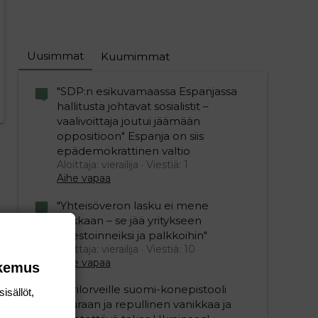
Uusimmat
Kuumimmat
"SDP:n esikuvamaassa Espanjassa
hallitusta johtavat sosialistit –
vaalivoittaja joutui jäämään
oppositioon" Espanja on siis
epädemokrattinen valtio
Aloittaja: vierailija
Viestiä: 1
Aihe vapaa
"Yhteisöveron lasku ei mene
hukkaan – se jää yritykseen
investoinneiksi ja palkkoihin"
Aloittaja: vierailija
Viestiä: 10
Aihe vapaa
okemus
Ukrilorveille suomi-konepistooli
isällöt,
kouraan ja repullinen vanikkaa ja