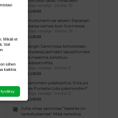
lähetettävä takas Ukrainaan!
mis­tasi
Aloittaja: vierailija
Viestiä: 10
Aihe vapaa
Mamutsunami sai aikaan Espanjan
Ceutassa samaa kuin Suomessa
Aloittaja: vierailija
Viestiä: 26
Aihe vapaa
. Mikäli et
i. Voit
Helsingin Sanomissa kehotetaan
on
suomalaisia jäämään lapsettomiksi
jotta maailma pelastuu
ekokatastrofilta.
 on siihen
Aloittaja: vierailija
Viestiä: 0
aa kaikkia
Aihe vapaa
Iltasanomien pääkirjoitus: Entä jos
Riikka Purrasta tulisi pääministeri?
Hyväksy
Aloittaja: vierailija
Viestiä: 0
Aihe vapaa
Juha vihaa sanontaa ”kaikella on
tarkoituksensa” Mikä tarkoitus