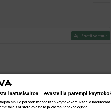
ding 1
tä
ärjestämätön lista
 luonnos
ontal line
nen koodi
isäinen spoiler
odi
uonnos
 oikealle
Suurenna sisennystä
ding 2
y text
Pienennä sisennystä
ing 3
Lähetä vastaus
sta laatusisältöä – evästeillä parempi käyttök
rjota sinulle parhaan mahdollisen käyttökokemuksen ja laadukkaat s
me tällä sivustolla evästeitä ja vastaavia teknologioita.