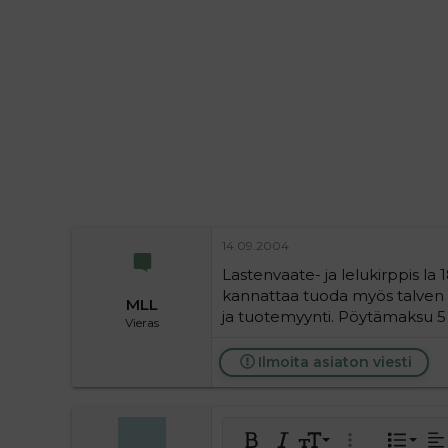
i
t
t
i
t
a
j
a
14.09.2004
Lastenvaate- ja lelukirppis la 
kannattaa tuoda myös talven 
MLL
ja tuotemyynti. Pöytämaksu 5 
Vieras
Ilmoita asiaton viesti
Tasa
9
Norm
J
Lihavoitu
Kursivoitu
Fontin koko
Laajennettuun 
Lista
Ta