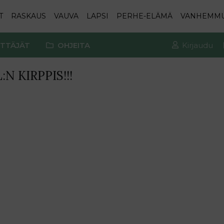
T
RASKAUS
VAUVA
LAPSI
PERHE-ELÄMÄ
VANHEMM
TTÄJÄT
OHJEITA
Kirjaudu
N KIRPPIS!!!