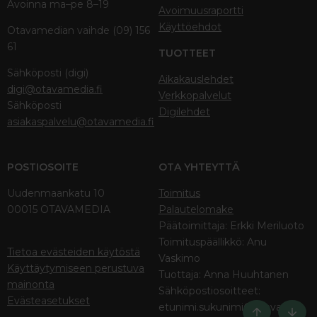
Avoinna ma–pe 8–19
Avoimuusraportti
Käyttöehdot
Otavamedian vaihde (09) 156
61
TUOTTEET
Sähköposti (digi)
Aikakauslehdet
digi@otavamedia.fi
Verkkopalvelut
Sähköposti
Digilehdet
asiakaspalvelu@otavamedia.fi
POSTIOSOITE
OTA YHTEYTTÄ
Uudenmaankatu 10
Toimitus
00015 OTAVAMEDIA
Palautelomake
Päätoimittaja: Erkki Meriluoto
Toimituspäällikkö: Anu
Tietoa evästeiden käytöstä
Vaskimo
Käyttäytymiseen perustuva
Tuottaja: Anna Huuhtanen
mainonta
Sähköpostiosoitteet:
Evästeasetukset
etunimi.sukunimi@otava.fi