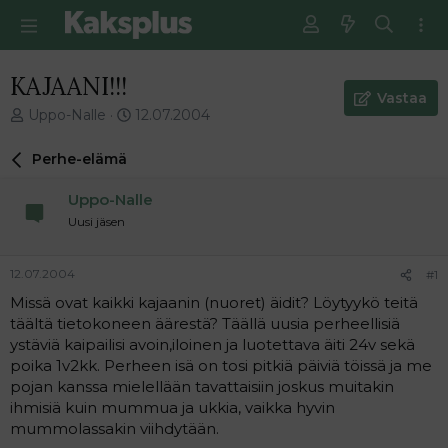
KAJAANI!!!
Vastaa
V
E
Uppo-Nalle
12.07.2004
i
n
e
s
Perhe-elämä
s
i
t
m
Uppo-Nalle
i
m
Uusi jäsen
k
ä
e
i
t
n
12.07.2004
#1
j
e
Missä ovat kaikki kajaanin (nuoret) äidit? Löytyykö teitä
u
n
täältä tietokoneen äärestä? Täällä uusia perheellisiä
n
v
a
i
ystäviä kaipailisi avoin,iloinen ja luotettava äiti 24v sekä
l
e
poika 1v2kk. Perheen isä on tosi pitkiä päiviä töissä ja me
o
s
pojan kanssa mielellään tavattaisiin joskus muitakin
i
t
ihmisiä kuin mummua ja ukkia, vaikka hyvin
t
i
mummolassakin viihdytään.
t