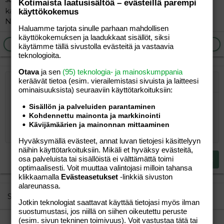
Kotimaista laatusisältöä – evästeillä parempi
kaikkeen.... Olisi mukava tutustua, jos siis kiinnostaa.
käyttökokemus
Noita ystäviä ei minullakaan ole liikaa...
Haluamme tarjota sinulle parhaan mahdollisen
käyttökokemuksen ja laadukkaat sisällöt, siksi
Ilmoita asiaton viesti
Vastaa
käytämme tällä sivustolla evästeitä ja vastaavia
teknologioita.
Otava
ja sen
(95) teknologia- ja mainoskumppania
keräävät tietoa (esim. vierailemis­tasi sivuista ja laitteesi
Järjestetty lista
Lihavoitu
Kursivoitu
Laajennettuun editoriin…
Lista
Laajennettuun editoriin…
Lisää hyperlinkki
Lisää kuva
Hymiöt
Laajennettuun editorii
Kumoa
Laajennettuu
Esikat
ominaisuuk­sista) seuraaviin käyttötarkoituksiin:
Järjestämätön lista
Kirjoita vastaus...
Tasaa vasemmalle
9
Normal
Tallenna luonnos
Arial
Fontin koko
Tasaus
Lainaus
Tee uudelleen
Lisää video/media
BBCode-näkymä
Tekstiväri
Paragraph format
Lisää taulukko
Poista muotoilu
Kirjasintyyli
Insert horizontal line
Luonnokset
Yliviivaa
Spoiler
Alleviivattu
Koodi
Rivinsisäinen koodi
Rivinsisäinen spoiler
Sisällön ja palveluiden parantaminen
Kohdennettu mainonta ja markkinointi
10
Poista luonnos
Book Antiqua
Suurenna sisennystä
Heading 1
Keskitä
Kävijämäärien ja mainonnan mittaaminen
12
Courier New
Pienennä sisennystä
Tasaa oikealle
Hyväksymällä evästeet, annat luvan tietojesi käsittelyyn
Heading 2
15
Georgia
näihin käyttötarkoituksiin. Mikäli et hyväksy evästeitä,
Justify text
Heading 3
osa palveluista tai sisällöistä ei välttämättä toimi
Lähetä vastaus
18
Tahoma
optimaalisesti. Voit muuttaa valintojasi milloin tahansa
klikkaamalla
Evästeasetukset
-linkkiä sivuston
22
Times New Roman
alareunassa.
26
Trebuchet MS
Similar threads
Jotkin teknologiat saattavat käyttää tietojasi myös ilman
Verdana
suostumustasi, jos niillä on siihen oikeutettu peruste
(esim. sivun tekninen toimivuus). Voit vastustaa tätä tai
Uusia ystäviä Hyvinkäältä tai lähikunnista