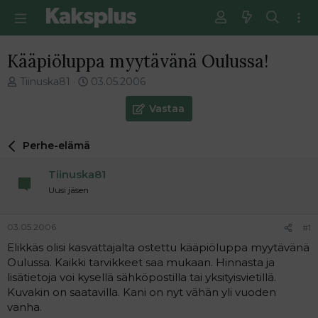
Kääpiöluppa myytävänä Oulussa!
V
E
Tiinuska81
03.05.2006
i
n
e
s
Vastaa
s
i
t
m
Perhe-elämä
i
m
k
ä
Tiinuska81
e
i
t
n
Uusi jäsen
j
e
u
n
03.05.2006
#1
n
v
a
i
Elikkäs olisi kasvattajalta ostettu kääpiöluppa myytävänä
l
e
Oulussa. Kaikki tarvikkeet saa mukaan. Hinnasta ja
o
s
lisätietoja voi kysellä sähköpostilla tai yksityisvietillä.
i
t
Kuvakin on saatavilla. Kani on nyt vähän yli vuoden
t
i
vanha.
t