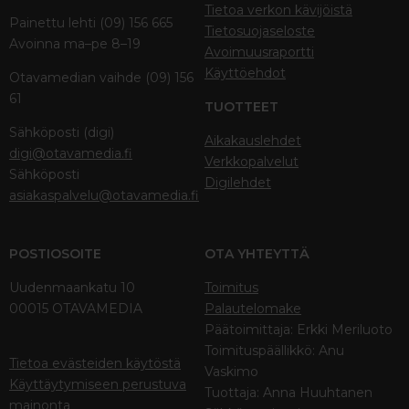
Tietoa verkon kävijöistä
Painettu lehti (09) 156 665
Tietosuojaseloste
Avoinna ma–pe 8–19
Avoimuusraportti
Käyttöehdot
Otavamedian vaihde (09) 156
61
TUOTTEET
Sähköposti (digi)
Aikakauslehdet
digi@otavamedia.fi
Verkkopalvelut
Sähköposti
Digilehdet
asiakaspalvelu@otavamedia.fi
POSTIOSOITE
OTA YHTEYTTÄ
Uudenmaankatu 10
Toimitus
00015 OTAVAMEDIA
Palautelomake
Päätoimittaja: Erkki Meriluoto
Toimituspäällikkö: Anu
Tietoa evästeiden käytöstä
Vaskimo
Käyttäytymiseen perustuva
Tuottaja: Anna Huuhtanen
mainonta