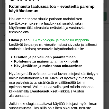
12
Courier New
Pienennä sisennystä
Tasaa oikealle
Kotimaista laatusisältöä – evästeillä parempi
Heading 2
käyttökokemus
15
Georgia
Justify text
Heading 3
Lähetä vastaus
18
Tahoma
Haluamme tarjota sinulle parhaan mahdollisen
käyttökokemuksen ja laadukkaat sisällöt, siksi
22
Times New Roman
käytämme tällä sivustolla evästeitä ja vastaavia
teknologioita.
26
Trebuchet MS
Similar threads
Otava
ja sen
(95) teknologia- ja mainoskumppania
Verdana
keräävät tietoa (esim. vierailemis­tasi sivuista ja laitteesi
Kanille kaveri.
ominaisuuk­sista) seuraaviin käyttötarkoituksiin:
Kanin omistaja.
Aihe vapaa
Kanin omistaja.
25.07.2012
Aihe vapaa
2
Sisällön ja palveluiden parantaminen
Kohdennettu mainonta ja markkinointi
Kävijämäärien ja mainonnan mittaaminen
Kanille uusi häkki.
Papanakuningaalleni
Aihe vapaa
Hyväksymällä evästeet, annat luvan tietojesi käsittelyyn
Papanakuninkaalleni
13.03.2012
Aihe vapaa
7
näihin käyttötarkoituksiin. Mikäli et hyväksy evästeitä,
osa palveluista tai sisällöistä ei välttämättä toimi
optimaalisesti. Voit muuttaa valintojasi milloin tahansa
Kantorinkoista?
klikkaamalla
Evästeasetukset
-linkkiä sivuston
norppa75
Perhe-elämä
alareunassa.
jaana
23.02.2005
Perhe-elämä
3
Jotkin teknologiat saattavat käyttää tietojasi myös ilman
suostumustasi, jos niillä on siihen oikeutettu peruste
Svalmennus yodottajille Oulussa 28.8 ja 11.9 -