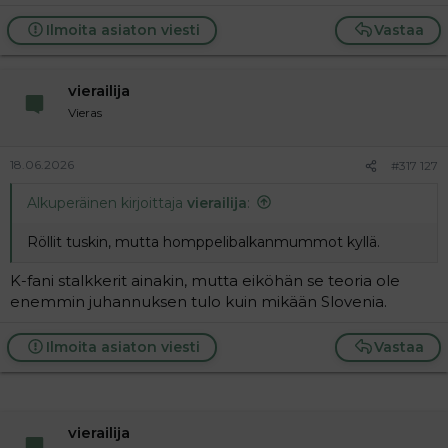
a
j
Ilmoita asiaton viesti
Vastaa
a
vierailija
Vieras
18.06.2026
#317 127
Alkuperäinen kirjoittaja
vierailija
:
Röllit tuskin, mutta homppelibalkanmummot kyllä.
K-fani stalkkerit ainakin, mutta eiköhän se teoria ole
enemmin juhannuksen tulo kuin mikään Slovenia.
Ilmoita asiaton viesti
Vastaa
vierailija