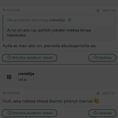
18.06.2026
#317 136
Alkuperäinen kirjoittaja
vierailija
:
Ai toi on aito vai, aattelin joksikin leikkaa liimaa
tekeleeksi.
Kyllä se ihan aito on, pienellä alkukirjaimella siis
Ilmoita asiaton viesti
Vastaa
vierailija
Vieras
18.06.2026
#317 137
Huh, aika nätissä tikissä Bambi pitänyt itsensä
Ilmoita asiaton viesti
Vastaa