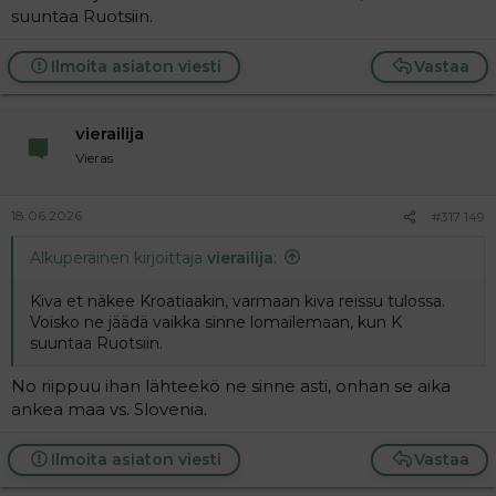
suuntaa Ruotsiin.
Ilmoita asiaton viesti
Vastaa
vierailija
Vieras
18.06.2026
#317 149
Alkuperäinen kirjoittaja
vierailija
:
Kiva et näkee Kroatiaakin, varmaan kiva reissu tulossa.
Voisko ne jäädä vaikka sinne lomailemaan, kun K
suuntaa Ruotsiin.
No riippuu ihan lähteekö ne sinne asti, onhan se aika
ankea maa vs. Slovenia.
Ilmoita asiaton viesti
Vastaa