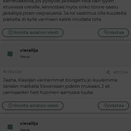
karnevaaleilla, jos pystyvät järkkään niitä vain tyyliin
eturivissä oleville, kiinnostais myös onko tonne saatu
järkättyä jotain varjoalueita. Ja toi vaatimus olla kuudelta
paikalla, ei kyllä varmaan kaikki noudata tota.
Ilmoita asiaton viesti
Vastaa
vierailija
Vieras
18.06.2026
#317 144
Jaaha, Käärijän vanhemmat bongattu jo kuulemma
tänään matkalla Sloveniaan jodelin mukaan, J sit
varmaankin heti huomen aamusta luulisi.
Ilmoita asiaton viesti
Vastaa
vierailija
Vieras