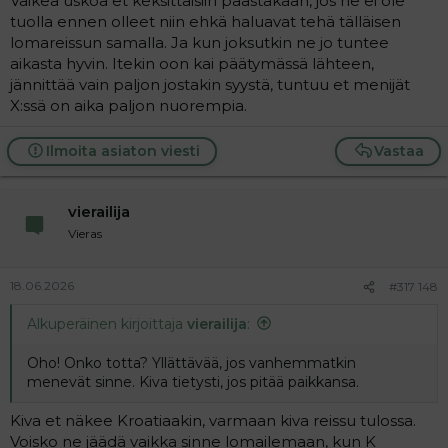
Vaikea uskoa et keksittäisiin päästäkään, jos ne ei ole
tuolla ennen olleet niin ehkä haluavat tehä tälläisen
lomareissun samalla. Ja kun joksutkin ne jo tuntee
aikasta hyvin. Itekin oon kai päätymässä lähteen,
jännittää vain paljon jostakin syystä, tuntuu et menijät
X:ssä on aika paljon nuorempia.
Ilmoita asiaton viesti
Vastaa
vierailija
Vieras
18.06.2026
#317 148
Alkuperäinen kirjoittaja
vierailija
:
Oho! Onko totta? Yllättävää, jos vanhemmatkin
menevät sinne. Kiva tietysti, jos pitää paikkansa.
Kiva et näkee Kroatiaakin, varmaan kiva reissu tulossa.
Voisko ne jäädä vaikka sinne lomailemaan, kun K