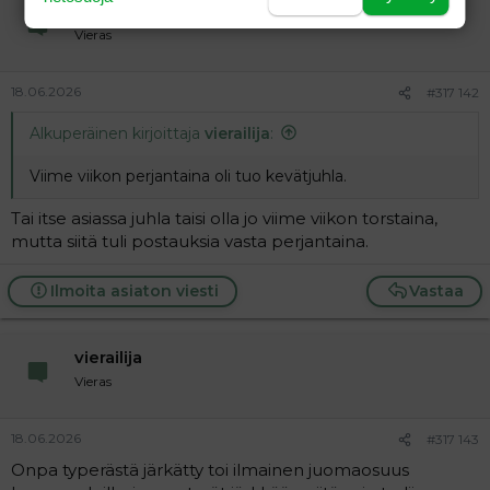
vierailija
Vieras
18.06.2026
#317 142
Alkuperäinen kirjoittaja
vierailija
:
Viime viikon perjantaina oli tuo kevätjuhla.
Tai itse asiassa juhla taisi olla jo viime viikon torstaina,
mutta siitä tuli postauksia vasta perjantaina.
Ilmoita asiaton viesti
Vastaa
vierailija
Vieras
18.06.2026
#317 143
Onpa typerästä järkätty toi ilmainen juomaosuus