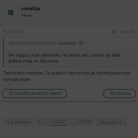
vierailija
Vieras
18.06.2026
#317 150
Alkuperäinen kirjoittaja
vierailija
:
No riippuu ihan lähteekö ne sinne asti, onhan se aika
ankea maa vs. Slovenia.
Tietenkin menee. Ja paljon hienompi ja kehittyneempi
lomakohde.
Ilmoita asiaton viesti
Vastaa
1
…
12686
…
13608
Edellinen
Seuraava