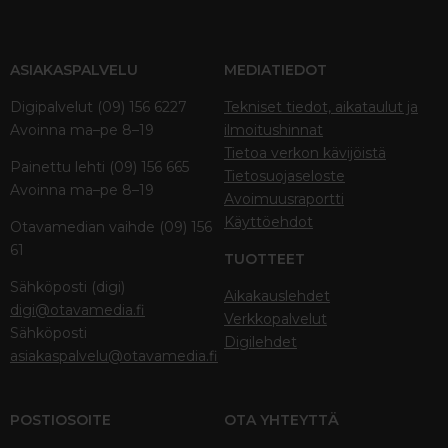
ASIAKASPALVELU
MEDIATIEDOT
Digipalvelut (09) 156 6227
Tekniset tiedot, aikataulut ja
Avoinna ma–pe 8–19
ilmoitushinnat
Tietoa verkon kävijöistä
Painettu lehti (09) 156 665
Tietosuojaseloste
Avoinna ma–pe 8–19
Avoimuusraportti
Käyttöehdot
Otavamedian vaihde (09) 156
61
TUOTTEET
Sähköposti (digi)
Aikakauslehdet
digi@otavamedia.fi
Verkkopalvelut
Sähköposti
Digilehdet
asiakaspalvelu@otavamedia.fi
POSTIOSOITE
OTA YHTEYTTÄ