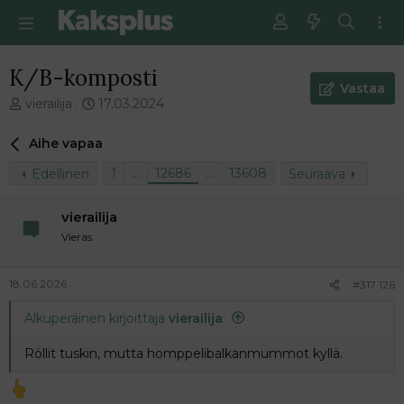
K/B-komposti
Vastaa
V
E
vierailija
17.03.2024
i
n
e
s
Aihe vapaa
s
i
t
m
1
…
12686
…
13608
Edellinen
Seuraava
i
m
k
ä
vierailija
e
i
Vieras
t
n
j
e
u
n
18.06.2026
#317 126
n
v
a
i
Alkuperäinen kirjoittaja
vierailija
:
l
e
o
s
Röllit tuskin, mutta homppelibalkanmummot kyllä.
i
t
t
i
t