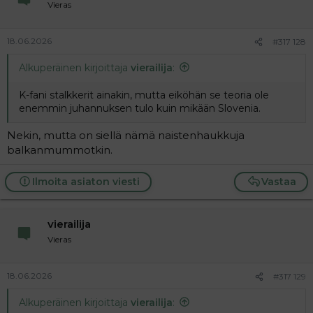
Vieras
18.06.2026
#317 128
Alkuperäinen kirjoittaja
vierailija
:
K-fani stalkkerit ainakin, mutta eiköhän se teoria ole
enemmin juhannuksen tulo kuin mikään Slovenia.
Nekin, mutta on siellä nämä naistenhaukkuja
balkanmummotkin.
Ilmoita asiaton viesti
Vastaa
vierailija
Vieras
18.06.2026
#317 129
Alkuperäinen kirjoittaja
vierailija
: