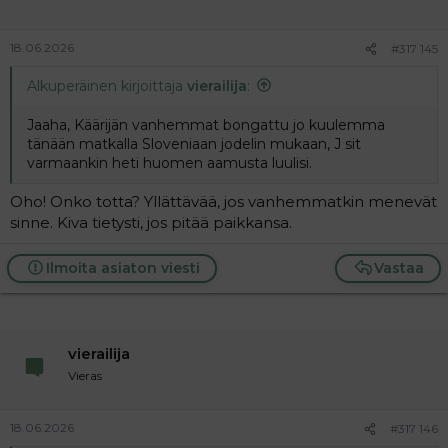
18.06.2026
#317 145
Alkuperäinen kirjoittaja
vierailija
:
Jaaha, Käärijän vanhemmat bongattu jo kuulemma
tänään matkalla Sloveniaan jodelin mukaan, J sit
varmaankin heti huomen aamusta luulisi.
Oho! Onko totta? Yllättävää, jos vanhemmatkin menevät
sinne. Kiva tietysti, jos pitää paikkansa.
Ilmoita asiaton viesti
Vastaa
vierailija
Vieras
18.06.2026
#317 146