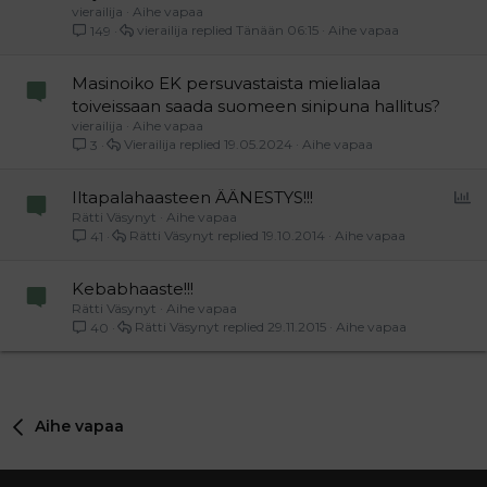
vierailija
Aihe vapaa
vierailija
Tänään 06:15
Aihe vapaa
149
Masinoiko EK persuvastaista mielialaa
toiveissaan saada suomeen sinipuna hallitus?
vierailija
Aihe vapaa
Vierailija
19.05.2024
Aihe vapaa
3
P
Iltapalahaasteen ÄÄNESTYS!!!
Rätti Väsynyt
Aihe vapaa
o
Rätti Väsynyt
19.10.2014
Aihe vapaa
41
l
l
Kebabhaaste!!!
Rätti Väsynyt
Aihe vapaa
Rätti Väsynyt
29.11.2015
Aihe vapaa
40
Aihe vapaa