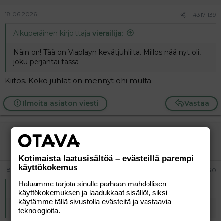
18.06.2026
#317 139
Alkuperäinen kirjoittaja
vierailija
:
Näin on! Tää on Viaplayn kevätjuhlilta. Millos nää nyt oli,
joku perjantai tässä
Kiitos. Koko juhlat on mennyt ohi multa.
Ilmoita asiaton viesti
Vastaa
vierailija
Vieras
Kotimaista laatusisältöä – evästeillä parempi
käyttökokemus
18.06.2026
#317 140
Haluamme tarjota sinulle parhaan mahdollisen
Alkuperäinen kirjoittaja
vierailija
:
käyttökokemuksen ja laadukkaat sisällöt, siksi
käytämme tällä sivustolla evästeitä ja vastaavia
Sitä paitsi K kuolaajat on niitä, jotka eniten haukkuu.
teknologioita.