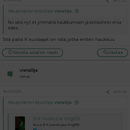
#317 132
Alkuperäinen kirjoittaja
vierailija
:
No sinä nyt et ymmärrä haukkumisen ja kritisoinnin eroa
edes.
Sitä paitsi K kuolaajat on niitä, jotka eniten haukkuu.
Ilmoita asiaton viesti
Vastaa
vierailija
Vieras
18.06.2026
#317 133
Alkuperäinen kirjoittaja
vierailija
:
B K hosted at ImgBB
Kuva B K palvelussa ImgBB