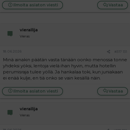
Ilmoita asiaton viesti
Vastaa
vierailija
Vieras
18.06.2026
#317 131
Minä ainakin päätän vasta tänään oonko menossa tonne
yhdeksi yöksi, lentoja vielä ihan hyvin, mutta hotellin
perumisraja tulee yöllä. Ja hankalaa toki, kun juniakaan
ei enää kulje, en tiä onko se vain kesällä näin.
Ilmoita asiaton viesti
Vastaa
vierailija
Vieras
18.06.2026