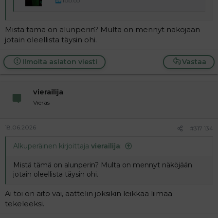
ibb.co
Mistä tämä on alunperin? Multa on mennyt näköjään
jotain oleellista täysin ohi.
Ilmoita asiaton viesti
Vastaa
vierailija
Vieras
18.06.2026
#317 134
Alkuperäinen kirjoittaja
vierailija
:
Mistä tämä on alunperin? Multa on mennyt näköjään
jotain oleellista täysin ohi.
Ai toi on aito vai, aattelin joksikin leikkaa liimaa
tekeleeksi.