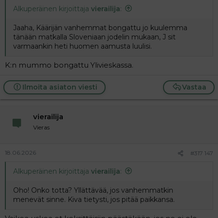
Alkuperäinen kirjoittaja
vierailija
:
Jaaha, Käärijän vanhemmat bongattu jo kuulemma
tänään matkalla Sloveniaan jodelin mukaan, J sit
varmaankin heti huomen aamusta luulisi.
K:n mummo bongattu Ylivieskassa.
Ilmoita asiaton viesti
Vastaa
vierailija
Vieras
18.06.2026
#317 147
Alkuperäinen kirjoittaja
vierailija
:
Oho! Onko totta? Yllättävää, jos vanhemmatkin
menevät sinne. Kiva tietysti, jos pitää paikkansa.