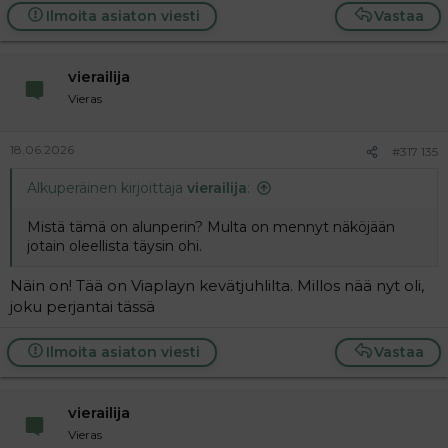
Ilmoita asiaton viesti
Vastaa
vierailija
Vieras
18.06.2026
#317 135
Alkuperäinen kirjoittaja
vierailija
:
Mistä tämä on alunperin? Multa on mennyt näköjään
jotain oleellista täysin ohi.
Näin on! Tää on Viaplayn kevätjuhlilta. Millos nää nyt oli,
joku perjantai tässä
Ilmoita asiaton viesti
Vastaa
vierailija
Vieras