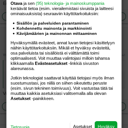
Ei muuten todellakaan ole.
Otava
ja sen
(95) teknologia- ja mainoskumppania
keräävät tietoa (esim. vierailemis­tasi sivuista ja laitteesi
ominaisuuk­sista) seuraaviin käyttötarkoituksiin:
Ilmoita asiaton viesti
Vastaa
Sisällön ja palveluiden parantaminen
Kohdennettu mainonta ja markkinointi
vierailija
Kävijämäärien ja mainonnan mittaaminen
Vieras
Hyväksymällä evästeet, annat luvan tietojesi käsittelyyn
näihin käyttötarkoituksiin. Mikäli et hyväksy evästeitä,
osa palveluista tai sisällöistä ei välttämättä toimi
18.06.2026
#317 141
optimaalisesti. Voit muuttaa valintojasi milloin tahansa
klikkaamalla
Evästeasetukset
-linkkiä sivuston
Alkuperäinen kirjoittaja
vierailija
:
alareunassa.
Näin on! Tää on Viaplayn kevätjuhlilta. Millos nää nyt oli,
Jotkin teknologiat saattavat käyttää tietojasi myös ilman
joku perjantai tässä
suostumustasi, jos niillä on siihen oikeutettu peruste
(esim. sivun tekninen toimivuus). Voit vastustaa tätä tai
Viime viikon perjantaina oli tuo kevätjuhla.
muuttaa kaikkia asetuksiasi valitsemalla alla olevan
Asetukset
-painikkeen.
Ilmoita asiaton viesti
Vastaa
Asetukset
Hyväksy
Tietosuoja