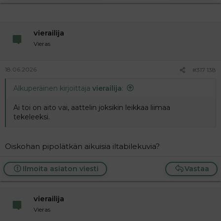
vierailija
Vieras
18.06.2026
#317 138
Alkuperäinen kirjoittaja
vierailija
:
Ai toi on aito vai, aattelin joksikin leikkaa liimaa
tekeleeksi.
Oiskohan pipolätkän aikuisia iltabilekuvia?
Ilmoita asiaton viesti
Vastaa
vierailija
Vieras