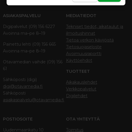
ASIAKASPALVELU
MEDIATIEDOT
Digipalvelut (09) 156 6227
Tekniset tiedot, aikataulut ja
Avoinna ma–pe 8–19
ilmoitushinnat
Tietoa verkon kävijöistä
Painettu lehti (09) 156 665
Tietosuojaseloste
Avoinna ma–pe 8–19
Avoimuusraportti
Käyttöehdot
Otavamedian vaihde (09) 156
61
TUOTTEET
Sähköposti (digi)
Aikakauslehdet
digi@otavamedia.fi
Verkkopalvelut
Sähköposti
Digilehdet
asiakaspalvelu@otavamedia.fi
POSTIOSOITE
OTA YHTEYTTÄ
Uudenmaankatu 10
Toimitus