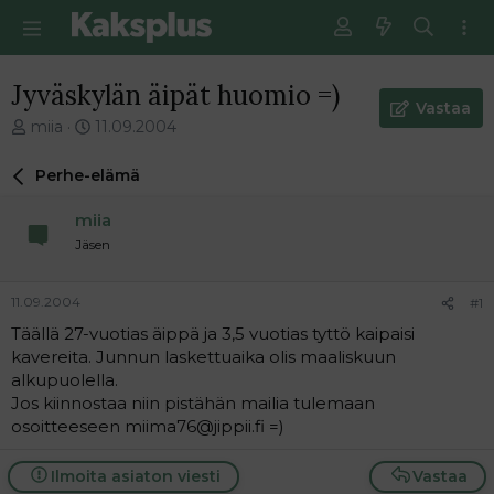
Jyväskylän äipät huomio =)
Vastaa
V
E
miia
11.09.2004
i
n
e
s
Perhe-elämä
s
i
t
m
miia
i
m
Jäsen
k
ä
e
i
t
n
11.09.2004
#1
j
e
Täällä 27-vuotias äippä ja 3,5 vuotias tyttö kaipaisi
u
n
kavereita. Junnun laskettuaika olis maaliskuun
n
v
a
i
alkupuolella.
l
e
Jos kiinnostaa niin pistähän mailia tulemaan
o
s
osoitteeseen miima76@jippii.fi =)
i
t
t
i
Ilmoita asiaton viesti
Vastaa
t