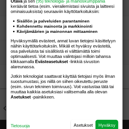
Otava
ja sen
(95) teknologia- ja mainoskumppania
Janelica
Perhe-elämä
keräävät tietoa (esim. vierailemis­tasi sivuista ja laitteesi
Janelica
01.06.2005
Perhe-elämä
0
ominaisuuk­sista) seuraaviin käyttötarkoituksiin:
Sisällön ja palveluiden parantaminen
UUSIA YSTÄVIÄ :)
Kohdennettu mainonta ja markkinointi
mammukka79
Perhe-elämä
Kävijämäärien ja mainonnan mittaaminen
mammukka79
26.08.2006
Perhe-elämä
0
Hyväksymällä evästeet, annat luvan tietojesi käsittelyyn
näihin käyttötarkoituksiin. Mikäli et hyväksy evästeitä,
Uusia ystäviä haussa
osa palveluista tai sisällöistä ei välttämättä toimi
Nova1234
Perhe-elämä
optimaalisesti. Voit muuttaa valintojasi milloin tahansa
Nova1234
15.08.2005
Perhe-elämä
0
klikkaamalla
Evästeasetukset
-linkkiä sivuston
alareunassa.
Etsintäkuulutus: Lahti!
Jotkin teknologiat saattavat käyttää tietojasi myös ilman
Banni
Perhe-elämä
suostumustasi, jos niillä on siihen oikeutettu peruste
Banni
06.05.2007
Perhe-elämä
0
(esim. sivun tekninen toimivuus). Voit vastustaa tätä tai
muuttaa kaikkia asetuksiasi valitsemalla alla olevan
Asetukset
-painikkeen.
Perhe-elämä
Asetukset
Hyväksy
Tietosuoja