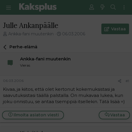
Julle Ankanpäälle
Vastaa
V
E
Ankka-fani muutenkin
06.03.2006
i
n
e
s
Perhe-elämä
s
i
t
m
Ankka-fani muutenkin
i
m
Vieras
k
ä
e
i
t
n
06.03.2006
#1
j
e
Kivaa, ja kiitos, että olet kertonut kokemuksistasi ja
u
n
saavutuksistasi täällä palstalla. On mukavaa lukea, kun
n
v
a
i
joku onnistuu, se antaa tsemppiä itsellekin. Tätä lisää =)
l
e
o
s
Ilmoita asiaton viesti
Vastaa
i
t
t
i
t