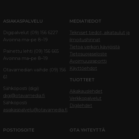
ASIAKASPALVELU
MEDIATIEDOT
Digipalvelut (09) 156 6227
Tekniset tiedot, aikataulut ja
Avoinna ma–pe 8–19
ilmoitushinnat
Tietoa verkon kävijöistä
Painettu lehti (09) 156 665
Tietosuojaseloste
Avoinna ma–pe 8–19
Avoimuusraportti
Käyttöehdot
Otavamedian vaihde (09) 156
61
TUOTTEET
Sähköposti (digi)
Aikakauslehdet
digi@otavamedia.fi
Verkkopalvelut
Sähköposti
Digilehdet
asiakaspalvelu@otavamedia.fi
POSTIOSOITE
OTA YHTEYTTÄ