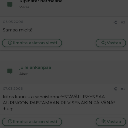
Kipinätär harmaana
a
Vieras
j
a
06.03.2006
#2
Samaa mieltä!
Ilmoita asiaton viesti
Vastaa
julle ankanpää
Jäsen
07.03.2006
#3
kiitos kauniista sanoistanne!YSTÄVÄLLISYYS SAA
AURINGON PAISTAMAAN PILVISENÄKIN PÄIVÄNÄ!!
:hug:
Ilmoita asiaton viesti
Vastaa