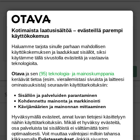
Järjestetty lista
Lihavoitu
Kursivoitu
Laajennettuun editoriin…
Lista
Laajennettuun editoriin…
Lisää hyperlinkki
Lisää kuva
Hymiöt
Laajennettuun editorii
Kumoa
Laajennettuu
Esikat
Kotimaista laatusisältöä – evästeillä parempi
Järjestämätön lista
Kirjoita vastaus...
käyttökokemus
Tasaa vasemmalle
9
Normal
Tallenna luonnos
Arial
Fontin koko
Tasaus
Lainaus
Tee uudelleen
Lisää video/media
BBCode-näkymä
Tekstiväri
Paragraph format
Lisää taulukko
Poista muotoilu
Kirjasintyyli
Insert horizontal line
Luonnokset
Yliviivaa
Spoiler
Alleviivattu
Koodi
Rivinsisäinen koodi
Rivinsisäinen spoiler
10
Poista luonnos
Haluamme tarjota sinulle parhaan mahdollisen
Book Antiqua
Suurenna sisennystä
Heading 1
Keskitä
käyttökokemuksen ja laadukkaat sisällöt, siksi
12
Courier New
Pienennä sisennystä
käytämme tällä sivustolla evästeitä ja vastaavia
Tasaa oikealle
Heading 2
teknologioita.
15
Georgia
Justify text
Heading 3
Lähetä vastaus
Otava
ja sen
(95) teknologia- ja mainoskumppania
18
Tahoma
keräävät tietoa (esim. vierailemis­tasi sivuista ja laitteesi
22
Times New Roman
ominaisuuk­sista) seuraaviin käyttötarkoituksiin:
26
Trebuchet MS
Similar threads
Sisällön ja palveluiden parantaminen
Kohdennettu mainonta ja markkinointi
Verdana
Kävijämäärien ja mainonnan mittaaminen
Ketään jolle sopinut hormoonikierukka vaikka
Hyväksymällä evästeet, annat luvan tietojesi käsittelyyn
kuukautismigreeniä?
näihin käyttötarkoituksiin. Mikäli et hyväksy evästeitä,
neljäxäiti
Perhe-elämä
osa palveluista tai sisällöistä ei välttämättä toimi
neljäxäiti
29.02.2008
Perhe-elämä
3
optimaalisesti. Voit muuttaa valintojasi milloin tahansa
klikkaamalla
Evästeasetukset
-linkkiä sivuston