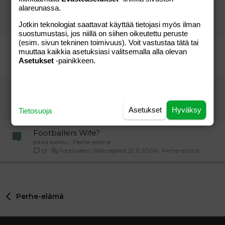
Kerro neuvolakokemuksistasi!
alareunassa.
Tutkijamami
Perhe-elämä
Jotkin teknologiat saattavat käyttää tietojasi myös ilman
Tutkijamami
31.10.2010
Perhe-elämä
0
suostumustasi, jos niillä on siihen oikeutettu peruste
(esim. sivun tekninen toimivuus). Voit vastustaa tätä tai
Kerro neuvolakokemuksistasi!
muuttaa kaikkia asetuksiasi valitsemalla alla olevan
Tutkijamami
Perhe-elämä
Asetukset
-painikkeen.
Tutkijamami
31.10.2010
Perhe-elämä
0
Leikkikavereita Kaarinasta!
Empan äiti
Perhe-elämä
Empan äiti
13.10.2008
Perhe-elämä
0
Asetukset
Hyväksy
Tietosuoja
Footballers Wife?
pitkä kiekko
Perhe-elämä
Footballers Wife
25.11.2006
Perhe-elämä
13
Perhe-elämä