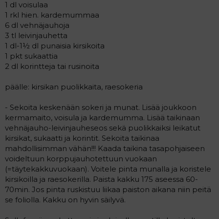
1 dl voisulaa
1 rkl hien. kardemummaa
6 dl vehnäjauhoja
3 tl leivinjauhetta
1 dl-1½ dl punaisia kirsikoita
1 pkt sukaattia
2 dl korintteja tai rusinoita
päälle: kirsikan puolikkaita, raesokeria
- Sekoita keskenään sokeri ja munat. Lisää joukkoon
kermamaito, voisula ja kardemumma. Lisää taikinaan
vehnäjauho-leivinjauheseos sekä puolikkaiksi leikatut
kirsikat, sukaatti ja korintit. Sekoita taikinaa
mahdollisimman vähän!!! Kaada taikina tasapohjaiseen
voideltuun korppujauhotettuun vuokaan
(=täytekakkuvuokaan). Voitele pinta munalla ja koristele
kirsikoilla ja raesokerilla. Paista kakku 175 aseessa 60-
70min. Jos pinta ruskistuu liikaa paiston aikana niin peitä
se foliolla. Kakku on hyvin säilyvä.