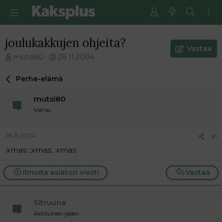
joulukakkujen ohjeita?
Vastaa
V
E
mutsi80
28.11.2004
i
n
e
s
Perhe-elämä
s
i
t
m
mutsi80
i
m
Vieras
k
ä
e
i
t
n
28.11.2004
#1
j
e
:xmas: :xmas: :xmas:
u
n
n
v
a
i
Ilmoita asiaton viesti
Vastaa
l
e
o
s
i
t
Sitruuna
t
i
Aktiivinen jäsen
t