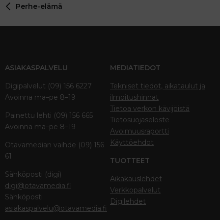
Perhe-elämä
ASIAKASPALVELU
MEDIATIEDOT
Digipalvelut (09) 156 6227
Tekniset tiedot, aikataulut ja
Avoinna ma–pe 8–19
ilmoitushinnat
Tietoa verkon kävijöistä
Painettu lehti (09) 156 665
Tietosuojaseloste
Avoinna ma–pe 8–19
Avoimuusraportti
Käyttöehdot
Otavamedian vaihde (09) 156
61
TUOTTEET
Sähköposti (digi)
Aikakauslehdet
digi@otavamedia.fi
Verkkopalvelut
Sähköposti
Digilehdet
asiakaspalvelu@otavamedia.fi