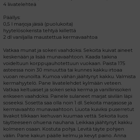
4 liivatelehteä
Päällys:
0,5 l marjoja jäisiä (puolukoita)
hyytelösokerista tehtyä kiillettä
2 dl vaniljalla maustettua kermavaahtoa
Vatkaa munat ja sokeri vaahdoksi. Sekoita kuivat aineet
keskenään ja lisää munavaahtoon. Kaada taikina
voideltuun korppujauhotettuun vuokaan. Paista 175
asteessa noin 30 minuuttia tai kunnes kakku irtoaa
vuoan reunoilta. Kumoa vähän jäähtynyt kakku. Valmista
kermahyytelö. Pane liivatelehdet kylmään veteen.
Vatkaa keltuaiset ja sokeri sekä kerma ja vanilliinisokeri
erikseen vaahdoksi. Painele sulaneet marjat siivilän läpi
soseeksi. Sosetta saa olla noin 1 dl. Sekoita marjasose ja
kermavaahto munavaahtoon. Liuota kuiviksi puserretut
liivakot tilkkaan kiehuvan kuumaa vettä. Sekoita liuos
täytteeseen ohuena nauhana. Leikkaa jäähtynyt kakku
kolmeen osaan. Kostuta pohja. Levitä täyte pohjien
väliin. Pane kakun päälle kelmu ja kevyt paino. Anna