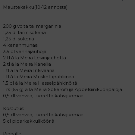
Maustekakku(10-12 annosta)
200 g voita tai margariinia
1,25 dl fariinisokeria
1,25 dl sokeria
4 kananmunaa
3,5 dl vehnäjauhoja
2 tl á la Meira Leivinjauhetta
2 tl á la Meira Kanelia
1 tl á la Meira Inkivääriä
1 tl á la Meira Muskottipähkinää
1,5 dl á la Meira Hasselpähkinöitä
1 rs (65 g) á la Meira Sokeroituja Appelsiinikuoripaloja
0,5 dl vahvaa, tuoretta kahvijuomaa
Kostutus:
0,5 dl vahvaa, tuoretta kahvijuomaa
5 cl piparkakkulikööriä
Pinnalle: