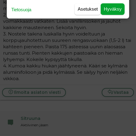
kirsikat, hedelmät ja mantelirouhe sekä suklaa ja
mausteet.
Asetukset
Hyväksy
Tietosuoja
2. Vaahdota rasva ja sokeri. Lisää munat yksitellen välillä
voimakkaasti vatkaten. Lisää vanilliinisokeri ja jauhot
kaikkine mausteineen. Sekoita hyvin.
3. Nostele taikina lusikalla hyvin voideltuun ja
korppujauhotettuun suureen rengasvuokaan (1,5-2 l) tai
kahteen pieneen. Paista 175 asteessa uunin alaosassa
runsas tunti. Pienten kakkujen paistoaika on hieman
lyhyempi. Kokeile kypsyyttä tikulla.
4. Kumoa kakku hiukan jäähtyneenä. Kääri se kylmänä
alumiinifolioon ja pidä kylmässä. Se säilyy hyvin neljäkin
viikkoa.
Ilmoita asiaton viesti
Vastaa
Sitruuna
Aktiivinen jäsen