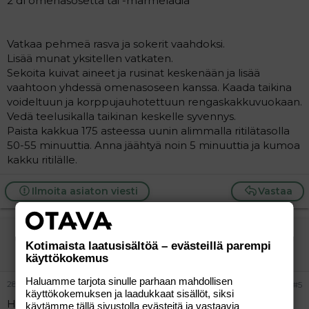
2 dl omenasosetta tai -marmeladia
Vatkaa pehmeä rasva ja sokerit vaahdoksi.
Lisää munat yksitellen vatkaten.
Sekoita kuivat aineet ja rusinat keskenään ja lisää
vaahtoon yhdessä omenasoseen kanssa. Kaada taikina
voideltuun ja korppujauhotettuun rengaskakkuvuokaan.
Vedä teelusikalla taikinan keskelle syvennys.
Paista kakkua 175 asteessa uunin alimmalla ritilätasolla
50-55 minuuttia. Anna jäähtyä noin 5 minuuttia ja kumoa
kakku ritilälle.
Ilmoita asiaton viesti
Vastaa
Sitruuna
Kotimaista laatusisältöä – evästeillä parempi
Aktiivinen jäsen
käyttökokemus
Haluamme tarjota sinulle parhaan mahdollisen
28.11.2004
#5
käyttökokemuksen ja laadukkaat sisällöt, siksi
Hedelmäinen joulukakku
käytämme tällä sivustolla evästeitä ja vastaavia