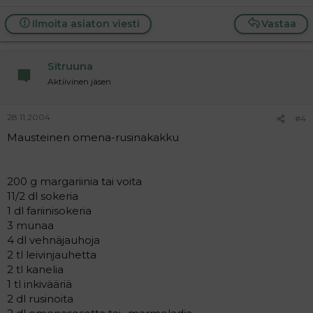
Ilmoita asiaton viesti
Vastaa
Sitruuna
Aktiivinen jäsen
28.11.2004
#4
Mausteinen omena-rusinakakku
200 g margariinia tai voita
11/2 dl sokeria
1 dl fariinisokeria
3 munaa
4 dl vehnäjauhoja
2 tl leivinjauhetta
2 tl kanelia
1 tl inkivääriä
2 dl rusinoita