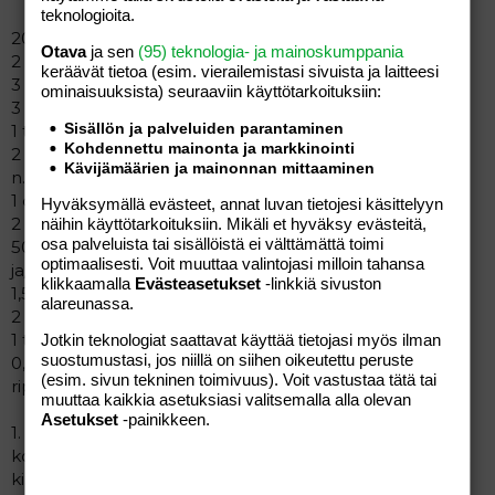
teknologioita.
200 gr voita tai margariinia
Otava
ja sen
(95) teknologia- ja mainoskumppania
2 dl sokeria
keräävät tietoa (esim. vierailemis­tasi sivuista ja laitteesi
3 munaa
ominaisuuk­sista) seuraaviin käyttötarkoituksiin:
3 dl vehnäjauhoja
Sisällön ja palveluiden parantaminen
1 tl vanilliinisokeria
Kohdennettu mainonta ja markkinointi
2 tl leivinjauhetta
Kävijämäärien ja mainonnan mittaaminen
n. 20 kpl punaisia ja vihreitä kirsikoita
1 dl rusinoita
Hyväksymällä evästeet, annat luvan tietojesi käsittelyyn
2 rkl konjakkia tai madeiraa
näihin käyttötarkoituksiin. Mikäli et hyväksy evästeitä,
osa palveluista tai sisällöistä ei välttämättä toimi
50-65 gr sukaatteja ja/tai kuivattuja hedelmäpaloja
optimaalisesti. Voit muuttaa valintojasi milloin tahansa
ja/tai pilkottuja marmeladikaramellejä
klikkaamalla
Evästeasetukset
-linkkiä sivuston
1,5 dl manteli- tai pähkinärouhetta
alareunassa.
2 riviä rouhittua taloussuklaata
1 tl kardemummaa
Jotkin teknologiat saattavat käyttää tietojasi myös ilman
suostumustasi, jos niillä on siihen oikeutettu peruste
0,5 tl kanelia
(esim. sivun tekninen toimivuus). Voit vastustaa tätä tai
ripaus jauhettua inkivääriä ja pomeranssinkuorta
muuttaa kaikkia asetuksiasi valitsemalla alla olevan
Asetukset
-painikkeen.
1. Sekoittele rusinat ja hedelmäpalat maustumaan
konjakkiin muutamaksi tunniksi tai yön yli. Paloittele
kirsikat. Sekoita vehnäjauhoihin leivinjauhe, rusinat,