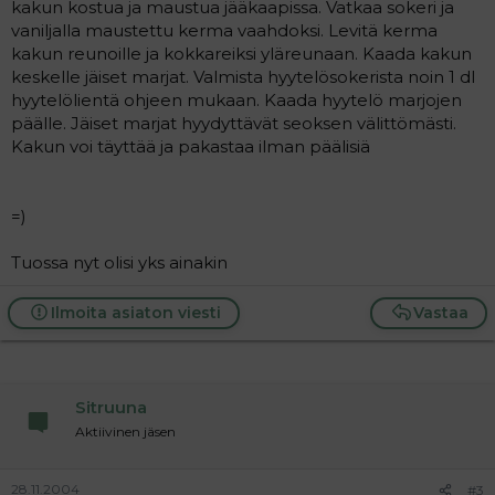
kakun kostua ja maustua jääkaapissa. Vatkaa sokeri ja
vaniljalla maustettu kerma vaahdoksi. Levitä kerma
kakun reunoille ja kokkareiksi yläreunaan. Kaada kakun
keskelle jäiset marjat. Valmista hyytelösokerista noin 1 dl
hyytelölientä ohjeen mukaan. Kaada hyytelö marjojen
päälle. Jäiset marjat hyydyttävät seoksen välittömästi.
Kakun voi täyttää ja pakastaa ilman päälisiä
=)
Tuossa nyt olisi yks ainakin
Ilmoita asiaton viesti
Vastaa
Sitruuna
Aktiivinen jäsen
28.11.2004
#3