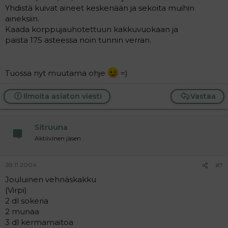
Yhdistä kuivat aineet keskenään ja sekoita muihin
aineksiin.
Kaada korppujauhotettuun kakkuvuokaan ja
paista 175 asteessa noin tunnin verran.
Tuossa nyt muutama ohje
=)
Ilmoita asiaton viesti
Vastaa
Sitruuna
Aktiivinen jäsen
28.11.2004
#7
Jouluinen vehnäskakku
(Virpi)
2 dl sokeria
2 munaa
3 dl kermamaitoa