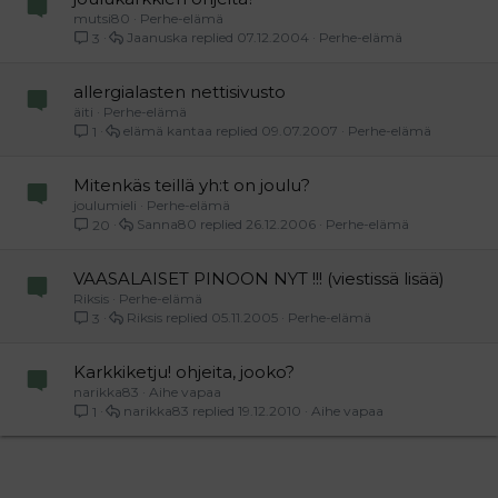
mutsi80
Perhe-elämä
Jaanuska
07.12.2004
Perhe-elämä
3
allergialasten nettisivusto
äiti
Perhe-elämä
elämä kantaa
09.07.2007
Perhe-elämä
1
Mitenkäs teillä yh:t on joulu?
joulumieli
Perhe-elämä
Sanna80
26.12.2006
Perhe-elämä
20
VAASALAISET PINOON NYT !!! (viestissä lisää)
Riksis
Perhe-elämä
Riksis
05.11.2005
Perhe-elämä
3
Karkkiketju! ohjeita, jooko?
narikka83
Aihe vapaa
narikka83
19.12.2010
Aihe vapaa
1