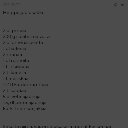
28.11.2004
#6
Helppo joulukakku
2 dl piimää
200 g sulatettua voita
2 dl omenasosetta
1 dl sokeria
2 munaa
1 dl rusinoita
1 tl inkivääriä
2 tl kanelia
1 tl neilikkaa
1-2 tl kardemummaa
2 tl soodaa
5 dl vehnäjauhoja
1,5, dl perunajauhoja
korkillinen konjakkia
Sekoita piimä, voi, omenasose ja munat keskenään.