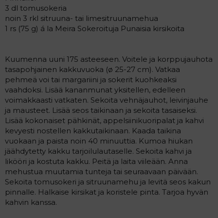
3 dl tomusokeria
noin 3 rkl sitruuna- tai limesitruunamehua
1 rs (75 g) á la Meira Sokeroituja Punaisia kirsikoita
Kuumenna uuni 175 asteeseen. Voitele ja korppujauhota
tasapohjainen kakkuvuoka (ø 25-27 cm). Vatkaa
pehmeä voi tai margariini ja sokerit kuohkeaksi
vaahdoksi. Lisää kananmunat yksitellen, edelleen
voimakkaasti vatkaten. Sekoita vehnäjauhot, leivinjauhe
ja mausteet. Lisää seos taikinaan ja sekoita tasaiseksi.
Lisää kokonaiset pähkinät, appelsiinikuoripalat ja kahvi
kevyesti nostellen kakkutaikinaan. Kaada taikina
vuokaan ja paista noin 40 minuuttia. Kumoa hiukan
jäähdytetty kakku tarjoilulautaselle. Sekoita kahvi ja
likööri ja kostuta kakku. Peitä ja laita viileään. Anna
mehustua muutamia tunteja tai seuraavaan päivään.
Sekoita tomusokeri ja sitruunamehu ja levitä seos kakun
pinnalle. Halkaise kirsikat ja koristele pinta. Tarjoa hyvän
kahvin kanssa.