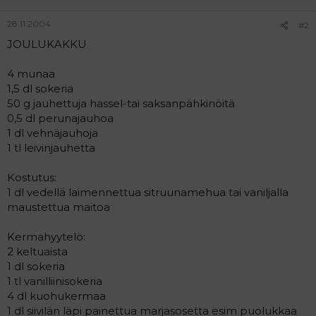
a
j
28.11.2004
#2
a
JOULUKAKKU
4 munaa
1,5 dl sokeria
50 g jauhettuja hassel-tai saksanpähkinöitä
0,5 dl perunajauhoa
1 dl vehnäjauhoja
1 tl leivinjauhetta
Kostutus:
1 dl vedellä laimennettua sitruunamehua tai vaniljalla
maustettua maitoa
Kermahyytelö:
2 keltuaista
1 dl sokeria
1 tl vanilliinisokeria
4 dl kuohukermaa
1 dl siivilän läpi painettua marjasosetta esim puolukkaa