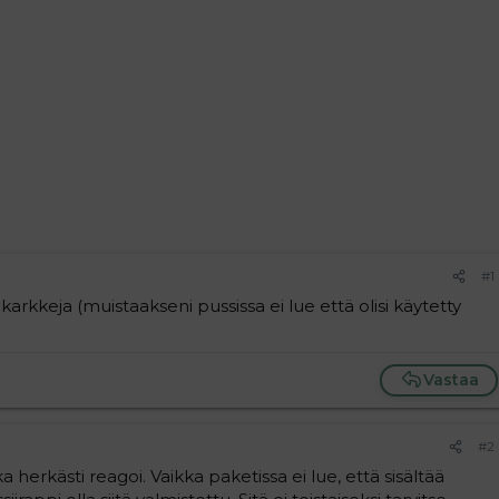
#1
arkkeja (muistaakseni pussissa ei lue että olisi käytetty
Vastaa
#2
nka herkästi reagoi. Vaikka paketissa ei lue, että sisältää