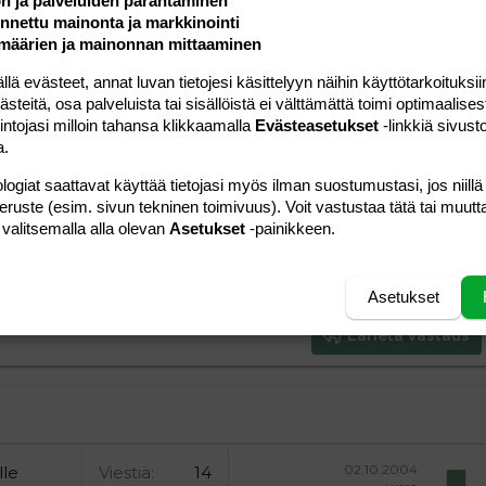
ön ja palveluiden parantaminen
Vastaa
nettu mainonta ja markkinointi
määrien ja mainonnan mittaaminen
 evästeet, annat luvan tietojesi käsittelyyn näihin käyttötarkoituksiin
teitä, osa palveluista tai sisällöistä ei välttämättä toimi optimaalisest
intojasi milloin tahansa klikkaamalla
Evästeasetukset
-linkkiä sivust
a.
a vasemmalle
al
ärjestetty lista
editoriin…
saus
Paragraph format
Lisää hyperlinkki
Lisää kuva
Laajennettuun editoriin…
Kumoa
Laajennettuun 
Esikat
logiat saattavat käyttää tietojasi myös ilman suostumustasi, jos niillä
peruste (esim. sivun tekninen toimivuus). Voit vastustaa tätä tai muutt
ding 1
tä
ärjestämätön lista
 luonnos
ontal line
nen koodi
isäinen spoiler
odi
 valitsemalla alla olevan
Asetukset
-painikkeen.
uonnos
 oikealle
Suurenna sisennystä
ding 2
y text
Pienennä sisennystä
ing 3
Asetukset
Lähetä vastaus
02.10.2004
lle
Viestiä
14