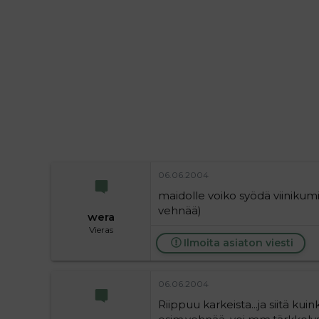
i
t
t
i
t
a
j
a
06.06.2004
maidolle voiko syödä viinikumik
vehnää)
wera
Vieras
Ilmoita asiaton viesti
06.06.2004
Riippuu karkeista...ja siitä kui