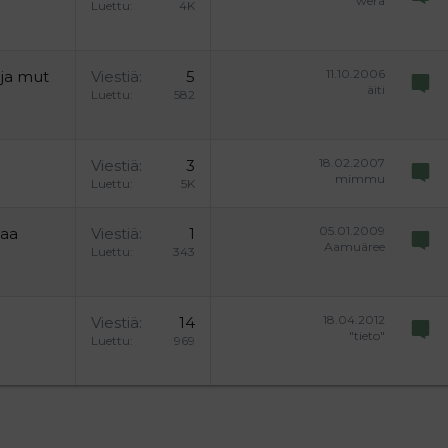
wera
Luettu
4K
11.10.2006
lja mut
Viestiä
5
äiti
Luettu
582
18.02.2007
Viestiä
3
mimmu
Luettu
5K
05.01.2009
taa
Viestiä
1
Aamuäree
Luettu
343
18.04.2012
Viestiä
14
"tieto"
Luettu
969