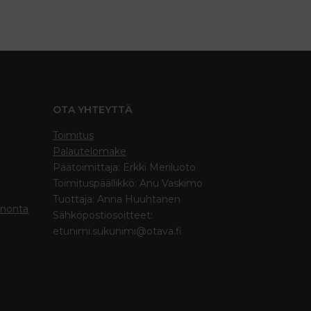
OTA YHTEYTTÄ
Toimitus
Palautelomake
Päätoimittaja: Erkki Meriluoto
Toimituspäällikkö: Anu Vaskimo
Tuottaja: Anna Huuhtanen
inonta
Sähköpostiosoitteet:
etunimi.sukunimi@otava.fi