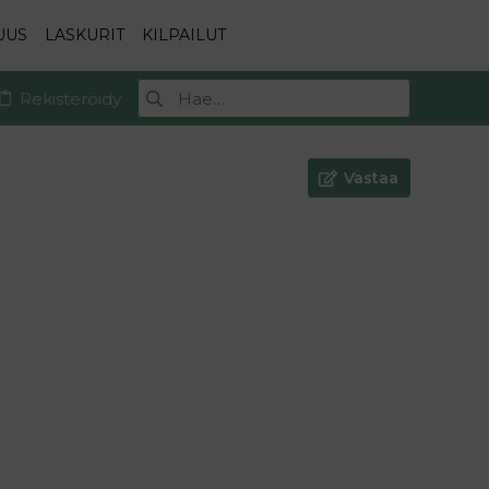
UUS
LASKURIT
KILPAILUT
Rekisteröidy
Vastaa