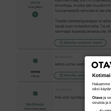
esim.vehnää, voi mm.tärkkelyssii
unna
ilmoittaa, mutta laki kuulemm
Uusi jäsen
Suoranaisesti vehnää ei siis ole, 
17.05.2004
21
Toisille tärkkelsysiirappi ei aih
0
tiedä kuin kokeilemalla. Tai sit
1
varmasti kyseisiä aineita ole. R
Ilmoita asiaton viesti
09.06.2004
kiitos unna vastauksestasi
wera
Kotimai
Ilmoita asiaton viesti
Vieras
Haluamme ta
siksi käytäm
09.06.2004
Mä voin syödä ja olen vehnä al
Otava
ja s
sivuista ja 
NeitiNasu
Aktiivinen jäsen