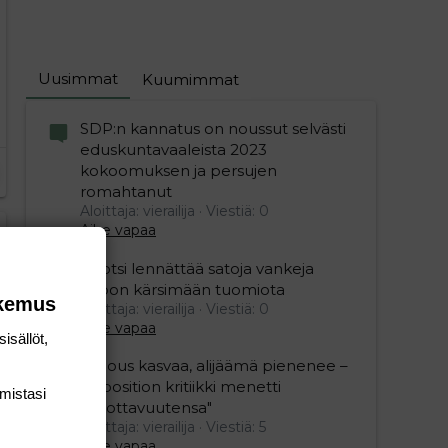
Uusimmat
Kuumimmat
SDP:n kannatus on noussut selvästi
eduskuntavaaleista 2023
kokoomuksen ja persujen
romahtanut
Aloittaja: vierailija
Viestiä: 0
Aihe vapaa
Ruotsi lennättää satoja vankeja
Viroon kärsimään tuomiota
okemus
Aloittaja: vierailija
Viestiä: 0
Aihe vapaa
isällöt,
"Talous kasvaa, alijäämä pienenee –
opposition kritiikki menetti
mis­tasi
uskottavuutensa"
Aloittaja: vierailija
Viestiä: 5
Aihe vapaa