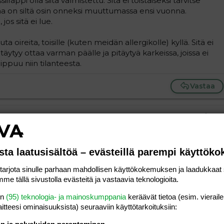
rappi olla siitä valmistettu. Sitä ei toistaiseksi tarvitse
a on siltä osin onneksi muuttumassa ensi vuonna.
jos sitä ei lue.
euta oireita, toisille (kuten meidän allergikolle) kyllä. Sitä ei
 täytyy ottaa varman päälle ja pitäytyä karkeissa, joissa ei
iippuu niin tilanteesta.
Vastaa
#3
sta laatusisältöä – evästeillä parempi käyttök
Vastaa
rjota sinulle parhaan mahdollisen käyttökokemuksen ja laadukkaat s
me tällä sivustolla evästeitä ja vastaavia teknologioita.
#4
lerginen. Kokeilemalla se selviää.
en
(95) teknologia- ja mainoskumppania
keräävät tietoa (esim. vieraile
laitteesi ominaisuuk­sista) seuraaviin käyttötarkoituksiin: