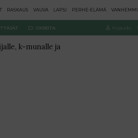
T
RASKAUS
VAUVA
LAPSI
PERHE-ELÄMÄ
VANHEMM
TTÄJÄT
OHJEITA
Kirjaudu
jalle, k-munalle ja