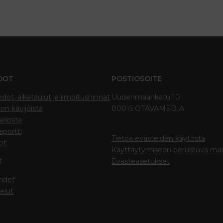
DOT
POSTIOSOITE
edot, aikataulut ja ilmoitushinnat
Uudenmaankatu 10
on kävijöistä
00015 OTAVAMEDIA
seloste
portti
Tietoa evästeiden käytöstä
ot
Käyttäytymiseen perustuva ma
T
Evästeasetukset
hdet
elut