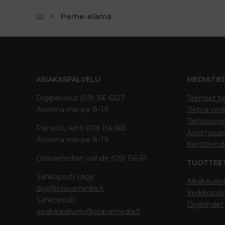
Perhe-elämä
ASIAKASPALVELU
MEDIATIE
Digipalvelut (09) 156 6227
Tekniset ti
Avoinna ma–pe 8–19
Tietoa verk
Tietosuoja
Painettu lehti (09) 156 665
Avoimuusra
Avoinna ma–pe 8–19
Käyttöehd
Otavamedian vaihde (09) 156 61
TUOTTEE
Sähköposti (digi)
Aikakausle
digi@otavamedia.fi
Verkkopalv
Sähköposti
Digilehdet
asiakaspalvelu@otavamedia.fi