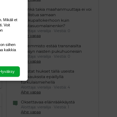
”Minkä takia maahanmuuttaja ei voi
osallistua samaan
. Mikäli et
potkupallokerhoon kuin
i. Voit
kantasuomalainenkin?
on
Aloittaja: vierailija
Viestiä: 0
Aihe vapaa
editoriin…
sele
 on siihen
Vasemmisto estää transnaisilta
aa kaikkia
pääsyn naisten pukuhuoneisiin
Aloittaja: vierailija
Viestiä: 0
Aihe vapaa
Mustat hiukset tällä useista
Hyväksy
raiskauksista epäillyllä
turkulaismiehellä
Aloittaja: vierailija
Viestiä: 4
Aihe vapaa
Oksettavaa eläinrääkkäystä
Aloittaja: vierailija
Viestiä: 1
Aihe vapaa