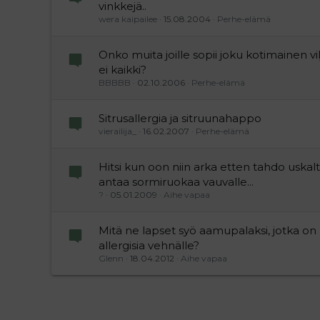
vinkkejä..
wera kaipailee
15.08.2004
Perhe-elämä
Onko muita joille sopii joku kotimainen vi
ei kaikki?
BBBBB
02.10.2006
Perhe-elämä
Sitrusallergia ja sitruunahappo
vierailija_
16.02.2007
Perhe-elämä
Hitsi kun oon niin arka etten tahdo uskal
antaa sormiruokaa vauvalle...
?
05.01.2009
Aihe vapaa
Mitä ne lapset syö aamupalaksi, jotka on
allergisia vehnälle?
Glenn
18.04.2012
Aihe vapaa