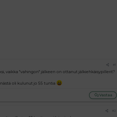
#1
si, vaikka "vahingon" jälkeen on ottanut jälkiehkäisypillerit?
nnästä oli kulunut jo 55 tuntia
Vastaa
#2