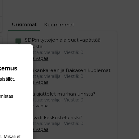
Uusimmat
Kuumimmat
SDP:n tyttöjen alaleuat väpättää
pelosta
Aloittaja: vierailija
Viestiä: 0
Aihe vapaa
okemus
Ristikankareen ja Räisäsen kuolemat
Aloittaja: vierailija
Viestiä: 0
isällöt,
Aihe vapaa
Mitä ajattelet murhan uhrista?
mis­tasi
Aloittaja: vierailija
Viestiä: 0
Aihe vapaa
Vauva.fi keskustelu rikki?
editoriin…
sele
Aloittaja: vierailija
Viestiä: 0
Aihe vapaa
. Mikäli et