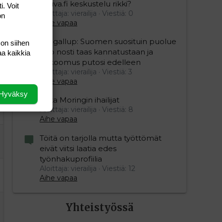
Vauva.fi keskustelu rikki?
i. Voit
Aloittaja: vierailija
Viestiä: 0
on
Aihe vapaa
Yle gallup: Suomen suosituin puolue
 on siihen
Sdp nosti taas kannatustaan ja
aa kaikkia
kokoomus putosi edelleen
Aloittaja: vierailija
Viestiä: 3
Aihe vapaa
Hyväksy
Mika Moringin ihailijat
Aloittaja: vierailija
Viestiä: 8
Aihe vapaa
Töitä on tarjolla mutta työttömät
eivät viitsi laatia edes
työnhakuprofiilia
Aloittaja: vierailija
Viestiä: 12
Aihe vapaa
Yhteistyössä