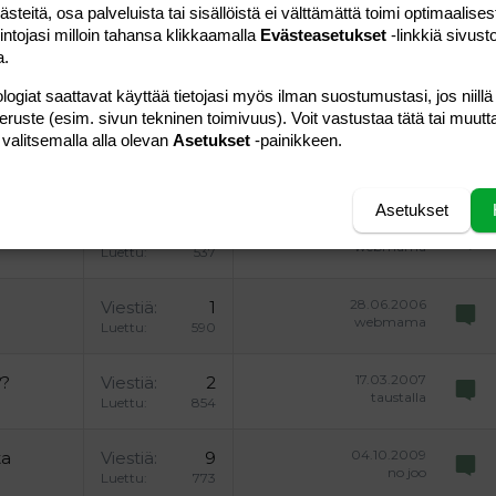
uonnos
 oikealle
Suurenna sisennystä
ding 2
teitä, osa palveluista tai sisällöistä ei välttämättä toimi optimaalisest
intojasi milloin tahansa klikkaamalla
Evästeasetukset
-linkkiä sivust
y text
Pienennä sisennystä
ing 3
a.
Lähetä vastaus
logiat saattavat käyttää tietojasi myös ilman suostumustasi, jos niillä
peruste (esim. sivun tekninen toimivuus). Voit vastustaa tätä tai muutt
 valitsemalla alla olevan
Asetukset
-painikkeen.
Asetukset
22.02.2006
Viestiä
1
webmama
Luettu
537
28.06.2006
Viestiä
1
webmama
Luettu
590
17.03.2007
??
Viestiä
2
taustalla
Luettu
854
04.10.2009
ta
Viestiä
9
no joo
Luettu
773