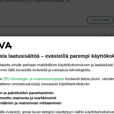
a otin pillerin n12 tuntia myöhässä. =)
Vastaa
#3
llisuus =)
sta laatusisältöä – evästeillä parempi käyttök
Vastaa
rjota sinulle parhaan mahdollisen käyttökokemuksen ja laadukkaat s
me tällä sivustolla evästeitä ja vastaavia teknologioita.
en
(95) teknologia- ja mainoskumppania
keräävät tietoa (esim. vieraile
laitteesi ominaisuuk­sista) seuraaviin käyttötarkoituksiin:
ön ja palveluiden parantaminen
a vasemmalle
al
ärjestetty lista
editoriin…
nettu mainonta ja markkinointi
saus
Paragraph format
Lisää hyperlinkki
Lisää kuva
Laajennettuun editoriin…
Kumoa
Laajennettuun 
Esikat
määrien ja mainonnan mittaaminen
ding 1
tä
ärjestämätön lista
 luonnos
ontal line
nen koodi
isäinen spoiler
odi
 evästeet, annat luvan tietojesi käsittelyyn näihin käyttötarkoituksiin