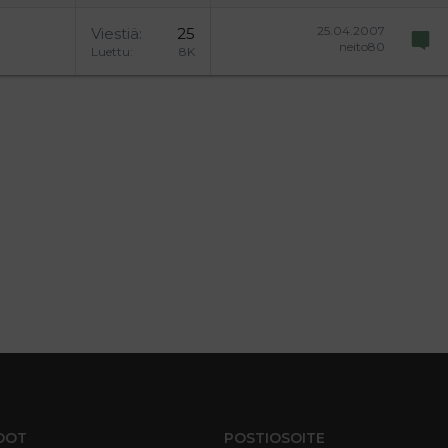
25.04.2007
Viestiä
25
neito80
Luettu
8K
DOT
POSTIOSOITE