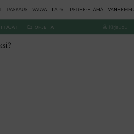
T
RASKAUS
VAUVA
LAPSI
PERHE-ELÄMÄ
VANHEMM
TTÄJÄT
OHJEITA
Kirjaudu
ksi?