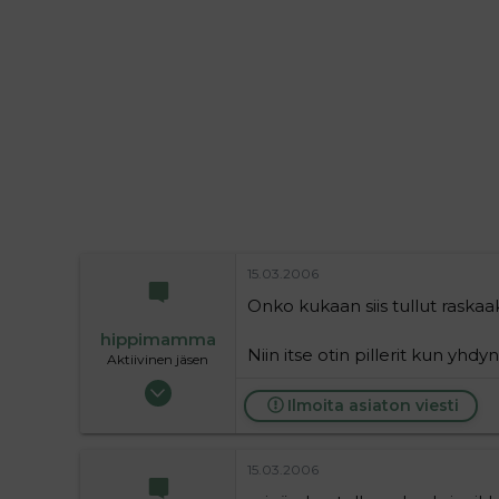
i
t
t
i
t
a
j
a
15.03.2006
Onko kukaan siis tullut raskaak
hippimamma
Niin itse otin pillerit kun yhdy
Aktiivinen jäsen
09.12.2004
Ilmoita asiaton viesti
1 124
0
36
15.03.2006