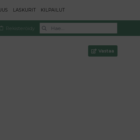
UUS
LASKURIT
KILPAILUT
Rekisteröidy
Vastaa