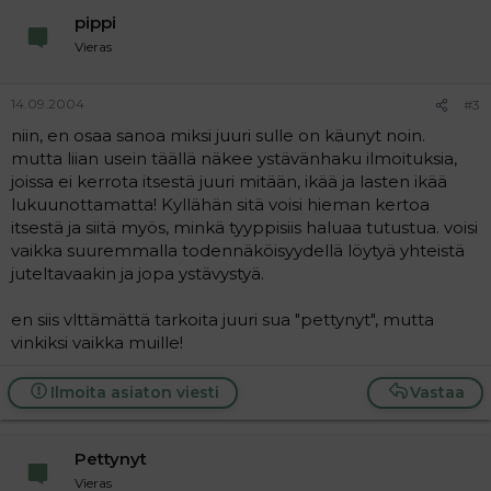
pippi
Vieras
14.09.2004
#3
niin, en osaa sanoa miksi juuri sulle on käunyt noin.
mutta liian usein täällä näkee ystävänhaku ilmoituksia,
joissa ei kerrota itsestä juuri mitään, ikää ja lasten ikää
lukuunottamatta! Kyllähän sitä voisi hieman kertoa
itsestä ja siitä myös, minkä tyyppisiis haluaa tutustua. voisi
vaikka suuremmalla todennäköisyydellä löytyä yhteistä
juteltavaakin ja jopa ystävystyä.
en siis vlttämättä tarkoita juuri sua "pettynyt", mutta
vinkiksi vaikka muille!
Ilmoita asiaton viesti
Vastaa
Pettynyt
Vieras