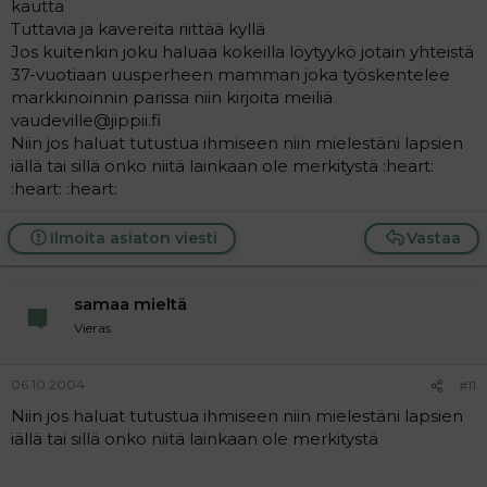
kautta
Tuttavia ja kavereita riittää kyllä
Jos kuitenkin joku haluaa kokeilla löytyykö jotain yhteistä
37-vuotiaan uusperheen mamman joka työskentelee
markkinoinnin parissa niin kirjoita meiliä
vaudeville@jippii.fi
Niin jos haluat tutustua ihmiseen niin mielestäni lapsien
iällä tai sillä onko niitä lainkaan ole merkitystä :heart:
:heart: :heart:
Ilmoita asiaton viesti
Vastaa
samaa mieltä
Vieras
06.10.2004
#11
Niin jos haluat tutustua ihmiseen niin mielestäni lapsien
iällä tai sillä onko niitä lainkaan ole merkitystä