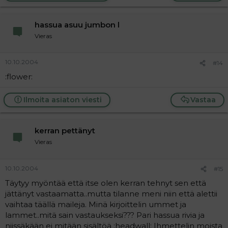
hassua asuu jumbon l
Vieras
10.10.2004
#14
:flower:
Ilmoita asiaton viesti
Vastaa
kerran pettänyt
Vieras
10.10.2004
#15
Täytyy myöntää että itse olen kerran tehnyt sen että
jättänyt vastaamatta..mutta tilanne meni niin että alettii
vaihtaa täällä maileja. Minä kirjoittelin ummet ja
lammet..mitä sain vastaukseksi??? Pari hassua rivia ja
niissäkään ei mitään sisältöä :headwall: Ihmettelin moista