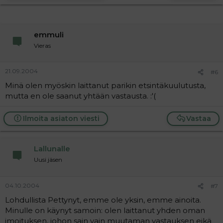
emmuli
Vieras
21.09.2004
#6
Minä olen myöskin laittanut parikin etsintäkuulutusta,
mutta en ole saanut yhtään vastausta. :'(
Ilmoita asiaton viesti
Vastaa
Lallunalle
Uusi jäsen
04.10.2004
#7
Lohdullista Pettynyt, emme ole yksin, emme ainoita.
Minulle on käynyt samoin: olen laittanut yhden oman
imoituksen, johon sain vain muutaman vastauksen eikä