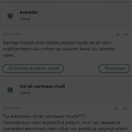
kokeilin
Vieras
12.10.2004
#19
Samaa mieltä ettei täältä ystäviä löydy tai sit olen
malttamaton ku onhan se vauvan kans olo kiirettä
vaan....
Ilmoita asiaton viesti
Vastaa
toi oli varmaan mull
Vieras
13.10.2004
#20
Toi edellinen oli sit varmaan mulle???
Yleensä kun olen kirjoitellut paljon, mut nyt raskaana
(varsinkin aiemmin) olen ollut niin poikki ja väsynyt etten