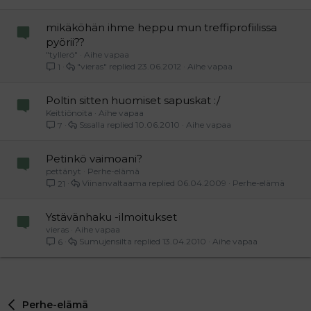
mikäköhän ihme heppu mun treffiprofiilissa
pyörii??
"tyllerö"
Aihe vapaa
"vieras"
23.06.2012
Aihe vapaa
1
Poltin sitten huomiset sapuskat :/
Keittiönoita
Aihe vapaa
Sssalla
10.06.2010
Aihe vapaa
7
Petinkö vaimoani?
pettänyt
Perhe-elämä
Viinanvaltaama
06.04.2009
Perhe-elämä
21
Ystävänhaku -ilmoitukset
vieras
Aihe vapaa
Sumujensilta
13.04.2010
Aihe vapaa
6
Perhe-elämä