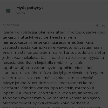
Myös pettynyt
Vieras
04.10.2004
#8
Itsellänikin oli tässä jokin aika sitten ilmoitus, jossa kerroin
tarkasti mutta lyhyesti perheestämme ja
harrastuksistamme sekä missä asumme. Sain kaksi
vastausta, joista kumpikaan ei vaivautunut vastaamaan
ensimmäistä kertaa pidemmälle! Tuntuu todellakin, että
jotkut vaan pilailevat täällä palstalla. Jos itse en syystä tai
toisesta viitsisikään kirjoitella (mitä ei kyllä ole
tapahtunut), sen verran hyviin tapoihin mielestäni
kuuluu että voi lähettää vaikka lyhyen viestin että nyt en
valitetttavasti voikaan enää kirjoitella, mutta hyvää
syksyn jatkoa. Vuosi sitten sain ilmoitukseeni kolme
vastausta. Kahden kanssa jopa tavattiin, mutta yksi
lopetti kuukausien kirjoittelun jälkeen täysin yhtäkkiä.
Toinenkin myöhemmin. Kolmannen kanssa sen sijaan
olemme tulleet hyviksi ystäviksi koko perheet ja