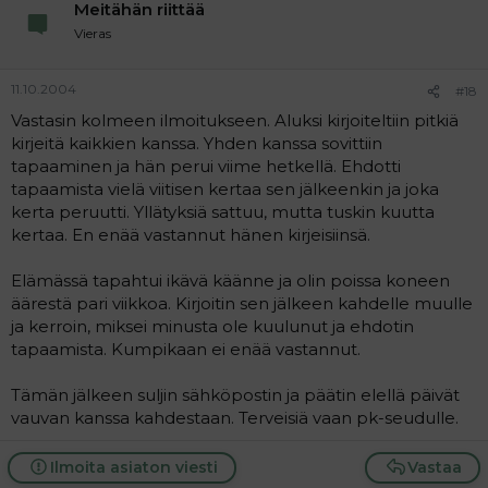
Meitähän riittää
Vieras
11.10.2004
#18
Vastasin kolmeen ilmoitukseen. Aluksi kirjoiteltiin pitkiä
kirjeitä kaikkien kanssa. Yhden kanssa sovittiin
tapaaminen ja hän perui viime hetkellä. Ehdotti
tapaamista vielä viitisen kertaa sen jälkeenkin ja joka
kerta peruutti. Yllätyksiä sattuu, mutta tuskin kuutta
kertaa. En enää vastannut hänen kirjeisiinsä.
Elämässä tapahtui ikävä käänne ja olin poissa koneen
äärestä pari viikkoa. Kirjoitin sen jälkeen kahdelle muulle
ja kerroin, miksei minusta ole kuulunut ja ehdotin
tapaamista. Kumpikaan ei enää vastannut.
Tämän jälkeen suljin sähköpostin ja päätin elellä päivät
vauvan kanssa kahdestaan. Terveisiä vaan pk-seudulle.
Ilmoita asiaton viesti
Vastaa