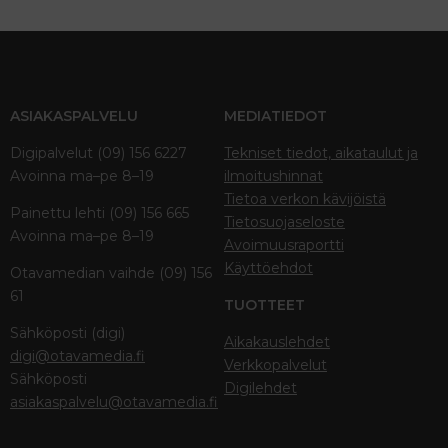
ASIAKASPALVELU
MEDIATIEDOT
Digipalvelut (09) 156 6227
Tekniset tiedot, aikataulut ja
Avoinna ma–pe 8–19
ilmoitushinnat
Tietoa verkon kävijöistä
Painettu lehti (09) 156 665
Tietosuojaseloste
Avoinna ma–pe 8–19
Avoimuusraportti
Käyttöehdot
Otavamedian vaihde (09) 156
61
TUOTTEET
Sähköposti (digi)
Aikakauslehdet
digi@otavamedia.fi
Verkkopalvelut
Sähköposti
Digilehdet
asiakaspalvelu@otavamedia.fi