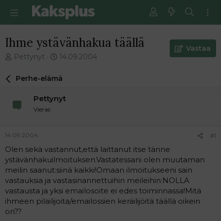
Ihme ystävänhakua täällä
Vastaa
V
E
Pettynyt
14.09.2004
i
n
e
s
Perhe-elämä
s
i
t
m
Pettynyt
i
m
Vieras
k
ä
e
i
t
n
14.09.2004
#1
j
e
Olen sekä vastannut,että laittanut itse tänne
u
n
ystävänhakuilmoituksen.Vastatessani olen muutaman
n
v
a
i
meilin saanut:siinä kaikki!Omaan ilmoitukseeni sain
l
e
vastauksia ja vastasinannettuihin meileihin:NOLLA
o
s
vastausta ja yksi emailosoite ei edes toiminnassa!Mitä
i
t
ihmeen pilailijoita/emailossien keräilijöitä täällä oikein
t
i
on??
t