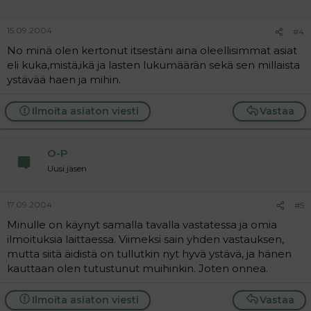
15.09.2004
#4
No minä olen kertonut itsestäni aina oleellisimmat asiat
eli kuka,mistä,ikä ja lasten lukumäärän sekä sen millaista
ystävää haen ja mihin.
Ilmoita asiaton viesti
Vastaa
O-P
Uusi jäsen
17.09.2004
#5
Minulle on käynyt samalla tavalla vastatessa ja omia
ilmoituksia laittaessa. Viimeksi sain yhden vastauksen,
mutta siitä äidistä on tullutkin nyt hyvä ystävä, ja hänen
kauttaan olen tutustunut muihinkin. Joten onnea.
Ilmoita asiaton viesti
Vastaa