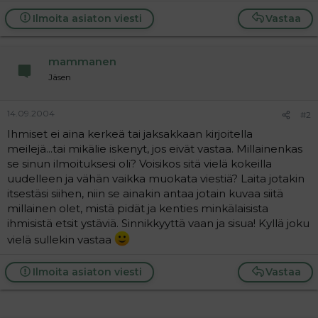
a
Ilmoita asiaton viesti
Vastaa
j
a
mammanen
Jäsen
14.09.2004
#2
Ihmiset ei aina kerkeä tai jaksakkaan kirjoitella
meilejä...tai mikälie iskenyt, jos eivät vastaa. Millainenkas
se sinun ilmoituksesi oli? Voisikos sitä vielä kokeilla
uudelleen ja vähän vaikka muokata viestiä? Laita jotakin
itsestäsi siihen, niin se ainakin antaa jotain kuvaa siitä
millainen olet, mistä pidät ja kenties minkälaisista
ihmisistä etsit ystäviä. Sinnikkyyttä vaan ja sisua! Kyllä joku
vielä sullekin vastaa
Ilmoita asiaton viesti
Vastaa