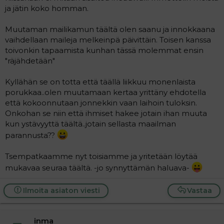
ja jätin koko homman.
Muutaman mailikamun täältä olen saanu ja innokkaana
vaihdellaan maileja melkeinpä päivittäin. Toisen kanssa
toivonkin tapaamista kunhan tässä molemmat ensin
"räjähdetään"
Kyllähän se on totta että täällä liikkuu monenlaista
porukkaa..olen muutamaan kertaa yrittäny ehdotella
että kokoonnutaan jonnekkin vaan laihoin tuloksin.
Onkohan se niin että ihmiset hakee jotain ihan muuta
kun ystävyyttä täältä..jotain sellasta maailman
parannusta??
Tsempatkaamme nyt toisiamme ja yritetään löytää
mukavaa seuraa täältä. -jo synnyttämän haluava-
Ilmoita asiaton viesti
Vastaa
inma