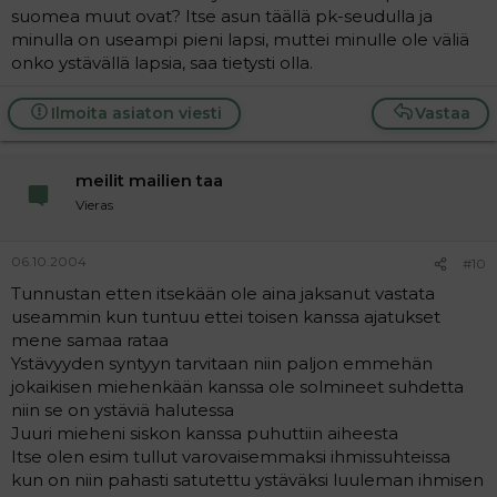
suomea muut ovat? Itse asun täällä pk-seudulla ja
minulla on useampi pieni lapsi, muttei minulle ole väliä
onko ystävällä lapsia, saa tietysti olla.
Ilmoita asiaton viesti
Vastaa
meilit mailien taa
Vieras
06.10.2004
#10
Tunnustan etten itsekään ole aina jaksanut vastata
useammin kun tuntuu ettei toisen kanssa ajatukset
mene samaa rataa
Ystävyyden syntyyn tarvitaan niin paljon emmehän
jokaikisen miehenkään kanssa ole solmineet suhdetta
niin se on ystäviä halutessa
Juuri mieheni siskon kanssa puhuttiin aiheesta
Itse olen esim tullut varovaisemmaksi ihmissuhteissa
kun on niin pahasti satutettu ystäväksi luuleman ihmisen