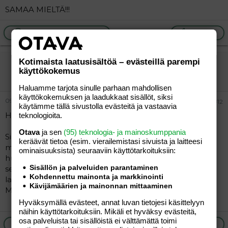
SAMAA MIELTÄ!!!
Ilmoita asiaton viesti
Vastaa
Kotimaista laatusisältöä – evästeillä parempi
TT1
käyttökokemus
Vieras
Haluamme tarjota sinulle parhaan mahdollisen
käyttökokemuksen ja laadukkaat sisällöt, siksi
09.10.2004
#12
käytämme tällä sivustolla evästeitä ja vastaavia
Hei!!
teknologioita.
Otava
ja sen
(95) teknologia- ja mainoskumppania
Sinä joka kirjoitit nim.Hassua(4.10.klo 23.38),
keräävät tietoa (esim. vierailemis­tasi sivuista ja laitteesi
mistä päin pk seutua olet?Täällä 30v.2lapsen äiti
ominaisuuk­sista) seuraaviin käyttötarkoituksiin:
huhuilee
Sisällön ja palveluiden parantaminen
seuraa itselleen ja lähinnä kaveria 2.5v.tytölle.Nuorempi
Kohdennettu mainonta ja markkinointi
lapsi 6kk.
Kävijämäärien ja mainonnan mittaaminen
Muutkin saa lähettää viestiä!
Hyväksymällä evästeet, annat luvan tietojesi käsittelyyn
näihin käyttötarkoituksiin. Mikäli et hyväksy evästeitä,
osa palveluista tai sisällöistä ei välttämättä toimi
Ilmoita asiaton viesti
Vastaa