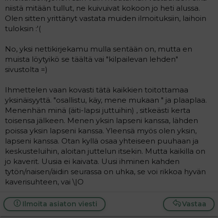
niistä mitään tullut, ne kuivuivat kokoon jo heti alussa.
Olen sitten yrittänyt vastata muiden ilmoituksiin, laihoin
tuloksin :'(
No, yksi nettikirjekamu mulla sentään on, mutta en
muista löytyikö se täältä vai "kilpailevan lehden"
sivustolta =)
Ihmettelen vaan kovasti tätä kaikkien toitottamaa
yksinäisyyttä. "osallistu, käy, mene mukaan " ja plaaplaa.
Menenhän minä (äiti-lapsi juttuihin) , sitkeästi kerta
toisensa jälkeen. Menen yksin lapseni kanssa, lähden
poissa yksin lapseni kanssa. Yleensä myös olen yksin,
lapseni kanssa. Otan kyllä osaa yhteiseen puuhaan ja
keskusteluihin, aloitan juttelun itsekin. Mutta kaikilla on
jo kaverit. Uusia ei kaivata. Uusi ihminen kahden
tytön/naisen/äidin seurassa on uhka, se voi rikkoa hyvän
kaverisuhteen, vai \|O
Ilmoita asiaton viesti
Vastaa