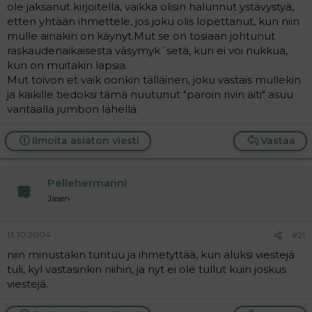
ole jaksanut kirjoitella, vaikka olisin halunnut ystävystyä,
etten yhtään ihmettele, jos joku olis lopettanut, kun niin
mulle ainakin on käynyt.Mut se on tosiaan johtunut
raskaudenaikaisesta väsymyk´setä, kun ei voi nukkua,
kun on muitakin lapsia.
Mut toivon et vaik oonkin tälläinen, joku vastais mullekin
ja kaikille tiedoksi tämä nuutunut "paroin rivin äiti" asuu
vantaalla jumbon lähellä.
Ilmoita asiaton viesti
Vastaa
Pellehermanni
Jäsen
13.10.2004
#21
niin minustakin tuntuu ja ihmetyttää, kun aluksi viestejä
tuli, kyl vastasinkin niihin, ja nyt ei ole tullut kuin joskus
viestejä.