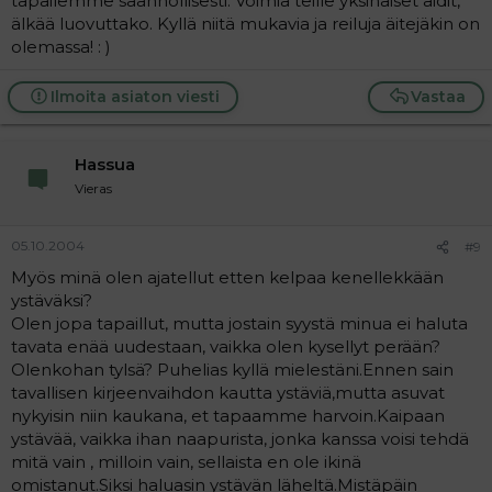
tapailemme säännöllisesti. Voimia teille yksinäiset äidit,
älkää luovuttako. Kyllä niitä mukavia ja reiluja äitejäkin on
olemassa! : )
Ilmoita asiaton viesti
Vastaa
Hassua
Vieras
05.10.2004
#9
Myös minä olen ajatellut etten kelpaa kenellekkään
ystäväksi?
Olen jopa tapaillut, mutta jostain syystä minua ei haluta
tavata enää uudestaan, vaikka olen kysellyt perään?
Olenkohan tylsä? Puhelias kyllä mielestäni.Ennen sain
tavallisen kirjeenvaihdon kautta ystäviä,mutta asuvat
nykyisin niin kaukana, et tapaamme harvoin.Kaipaan
ystävää, vaikka ihan naapurista, jonka kanssa voisi tehdä
mitä vain , milloin vain, sellaista en ole ikinä
omistanut.Siksi haluasin ystävän läheltä.Mistäpäin