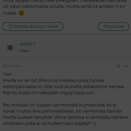
Äittä: kysyisin vielä mikä pikkupiian matkaratasmalli teillä
oli, kävin katsomassa sivuilla, mutta siellä oli ainakin 4 eri
mallia.
Ilmoita asiaton viesti
Vastaa
äittä77
Jäsen
25.11.2004
#5
Hei!
Meillä on se nyt 69euroa maksava joka tuossa
esittelykuvassa on sillä ruutukuosilla jalkapeiton kanssa.
Nyt ko kuosi on näköjään myyty loppuun...
Ne renkaat on tosiaan semmoista kumiseosta, eli ei
kovat muttei liina pehmeätkään, eli vaimentaa tärinän
mutta kulkee kevyesti. Viime talvena ei semoista hankea
ollutkaan josta ei ois kulkemaan päästy!! =)