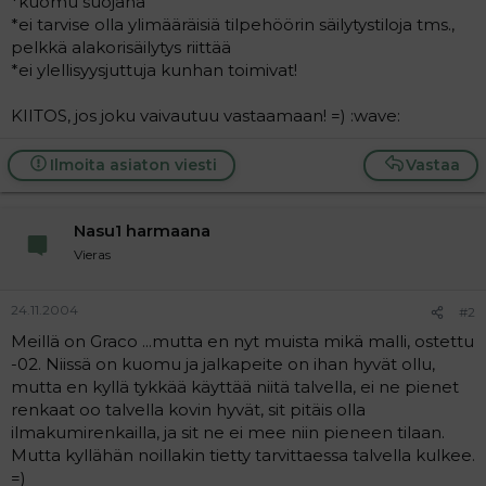
*kuomu suojana
a
*ei tarvise olla ylimääräisiä tilpehöörin säilytystiloja tms.,
j
pelkkä alakorisäilytys riittää
a
*ei ylellisyysjuttuja kunhan toimivat!
KIITOS, jos joku vaivautuu vastaamaan! =) :wave:
Ilmoita asiaton viesti
Vastaa
Nasu1 harmaana
Vieras
24.11.2004
#2
Meillä on Graco ...mutta en nyt muista mikä malli, ostettu
-02. Niissä on kuomu ja jalkapeite on ihan hyvät ollu,
mutta en kyllä tykkää käyttää niitä talvella, ei ne pienet
renkaat oo talvella kovin hyvät, sit pitäis olla
ilmakumirenkailla, ja sit ne ei mee niin pieneen tilaan.
Mutta kyllähän noillakin tietty tarvittaessa talvella kulkee.
=)