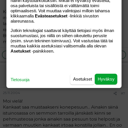
näihin käyttötarkoituksiin. Mikäli et hyväksy evästeitä,
osa palveluista tai sisällöistä ei välttämättä toimi
optimaalisesti. Voit muuttaa valintojasi milloin tahansa
Kiitos! lisäkysymyksiä tuli lisää..
Onko kangas
klikkaamalla
Evästeasetukset
-linkkiä sivuston
irrotettava ja konepestävä? Ilmeisesti rattaisiin mahtuu
alareunassa.
lapsi kuin lapsi siihen asti kun hän ylipäätään viihtyy
rattaissa? Meidän tyttö on nyt 1v4kk ja pituutta reilu
Jotkin teknologiat saattavat käyttää tietojasi myös ilman
80cm. Onko vaunut tukevat, siis niin tukevat kuin
suostumustasi, jos niillä on siihen oikeutettu peruste
(esim. sivun tekninen toimivuus). Voit vastustaa tätä tai
matkarattaat voivat olla? =)
muuttaa kaikkia asetuksiasi valitsemalla alla olevan
Asetukset
-painikkeen.
Ilmoita asiaton viesti
Vastaa
äittä77
Jäsen
Asetukset
Hyväksy
Tietosuoja
25.11.2004
#7
Moi vielä!
Kankaat saa muistaakseni konepesuun... Ainakin siiinä
istuinosassa on semmoin tarroilla jänskästi kiinni se
pehmusteosa jonka ainakin saa pesuun tosi helposti ja
varmaan muutkin kankaat irtoaa konstilla jollain... En oo