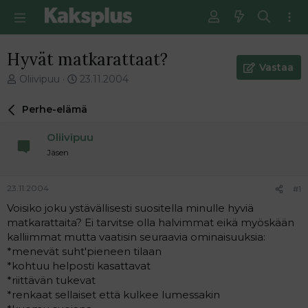
Hyvät matkarattaat?
Vastaa
V
E
Oliivipuu
23.11.2004
i
n
e
s
Perhe-elämä
s
i
t
m
Oliivipuu
i
m
Jäsen
k
ä
e
i
t
n
23.11.2004
#1
j
e
Voisiko joku ystävällisesti suositella minulle hyviä
u
n
matkarattaita? Ei tarvitse olla halvimmat eikä myöskään
n
v
a
i
kalliimmat mutta vaatisin seuraavia ominaisuuksia:
l
e
*menevät suht'pieneen tilaan
o
s
*kohtuu helposti kasattavat
i
t
*riittävän tukevat
t
i
*renkaat sellaiset että kulkee lumessakin
t