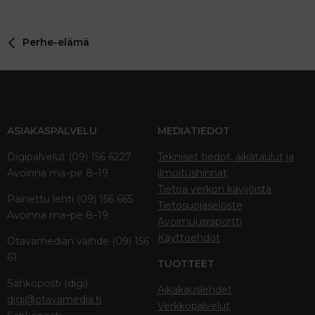
22
Times New Roman
26
Trebuchet MS
Perhe-elämä
Verdana
ASIAKASPALVELU
MEDIATIEDOT
Digipalvelut (09) 156 6227
Tekniset tiedot, aikataulut ja
Avoinna ma–pe 8–19
ilmoitushinnat
Tietoa verkon kävijöistä
Painettu lehti (09) 156 665
Tietosuojaseloste
Avoinna ma–pe 8–19
Avoimuusraportti
Käyttöehdot
Otavamedian vaihde (09) 156
61
TUOTTEET
Sähköposti (digi)
Aikakauslehdet
digi@otavamedia.fi
Verkkopalvelut