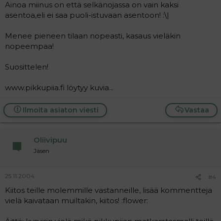
Ainoa miinus on että selkänojassa on vain kaksi
asentoa,eli ei saa puoli-istuvaan asentoon! :\|
Menee pieneen tilaan nopeasti, kasaus vieläkin
nopeempaa!
Suosittelen!
www.pikkupiia.fi löytyy kuvia...
Ilmoita asiaton viesti
Vastaa
Oliivipuu
Jäsen
25.11.2004
#4
Kiitos teille molemmille vastanneille, lisää kommentteja
vielä kaivataan muiltakin, kiitos! :flower: