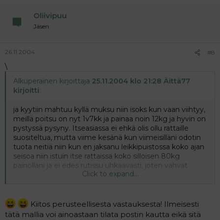
Oliivipuu
Jäsen
26.11.2004
#8
\
Alkuperäinen kirjoittaja
25.11.2004 klo 21:28 Äittä77
kirjoitti
:
ja kyytiin mahtuu kyllä muksu niin isoks kun vaan viihtyy,
meillä poitsu on nyt 1v7kk ja painaa noin 12kg ja hyvin on
pystyssä pysyny. Itseasiassa ei ehkä olis ollu rattaille
suositeltua, mutta viime kesänä kun viimeisilläni odotin
tuota neitiä niin kun en jaksanu leikkipuistossa koko ajan
seisoa niin istuin itse rattaissa koko silloisen 80kg
painollani ja ei edes rutissu uhkaavasti, joten vahvat
Click to expand...
ovat...
Mahdoin kyllä olla näky kun valas istuu
matkarattaissa...miehen retale ei vaan suostunu kärrää
mua niissä vaikka kuinka anelin...
Miksiköhän???
Kiitos perusteellisesta vastauksesta! Ilmeisesti
tätä mallia voi ainoastaan tilata postin kautta eikä sitä