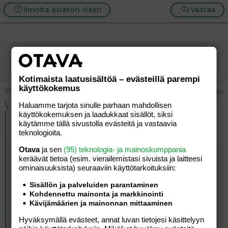
Ilmoita asiaton viesti
Vastaa
Oliivipuu
Jäsen
Kotimaista laatusisältöä – evästeillä parempi
käyttökokemus
25.11.2004
#6
\
Haluamme tarjota sinulle parhaan mahdollisen
käyttökokemuksen ja laadukkaat sisällöt, siksi
Alkuperäinen kirjoittaja
25.11.2004 klo 16:12 Äittä77
käytämme tällä sivustolla evästeitä ja vastaavia
kirjoitti
:
teknologioita.
Otava
ja sen
(95) teknologia- ja mainoskumppania
Hei!
keräävät tietoa (esim. vierailemis­tasi sivuista ja laitteesi
Meillä on se nyt 69euroa maksava joka tuossa
ominaisuuk­sista) seuraaviin käyttötarkoituksiin:
esittelykuvassa on sillä ruutukuosilla jalkapeiton kanssa.
Nyt ko kuosi on näköjään myyty loppuun...
Sisällön ja palveluiden parantaminen
Kohdennettu mainonta ja markkinointi
Ne renkaat on tosiaan semmoista kumiseosta, eli ei
Kävijämäärien ja mainonnan mittaaminen
kovat muttei liina pehmeätkään, eli vaimentaa tärinän
Click to expand...
mutta kulkee kevyesti. Viime talvena ei semoista
Hyväksymällä evästeet, annat luvan tietojesi käsittelyyn
hankea ollutkaan josta ei ois kulkemaan päästy!! =)