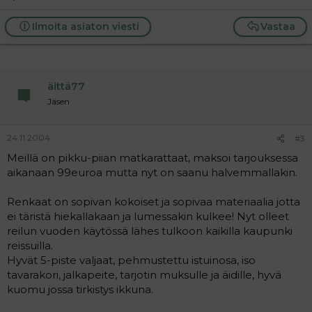
Ilmoita asiaton viesti
Vastaa
äittä77
Jäsen
24.11.2004
#3
Meillä on pikku-piian matkarattaat, maksoi tarjouksessa
aikanaan 99euroa mutta nyt on saanu halvemmallakin.
Renkaat on sopivan kokoiset ja sopivaa materiaalia jotta
ei täristä hiekallakaan ja lumessakin kulkee! Nyt olleet
reilun vuoden käytössä lähes tulkoon kaikilla kaupunki
reissuilla.
Hyvät 5-piste valjaat, pehmustettu istuinosa, iso
tavarakori, jalkapeite, tarjotin muksulle ja äidille, hyvä
kuomu jossa tirkistys ikkuna.