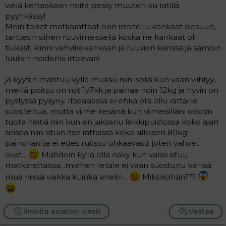
vielä kertaakaan noita pessy muuten ku rätillä
pyyhkässy!
Mein toiset matkarattaat oon irroitellu kankaat pesuun,
tarttesin siihen ruuvimeisseliä koska ne kankaat oli
tiukasti kiinni vahvikekankaan ja ruuvien kanssa ja samoin
luulisin noidenki irtoavan!
ja kyytiin mahtuu kyllä muksu niin isoks kun vaan viihtyy,
meillä poitsu on nyt 1v7kk ja painaa noin 12kg ja hyvin on
pystyssä pysyny. Itseasiassa ei ehkä olis ollu rattaille
suositeltua, mutta viime kesänä kun viimeisilläni odotin
tuota neitiä niin kun en jaksanu leikkipuistossa koko ajan
seisoa niin istuin itse rattaissa koko silloisen 80kg
painollani ja ei edes rutissu uhkaavasti, joten vahvat
ovat...
Mahdoin kyllä olla näky kun valas istuu
matkarattaissa...miehen retale ei vaan suostunu kärrää
mua niissä vaikka kuinka anelin...
Miksiköhän???
Ilmoita asiaton viesti
Vastaa