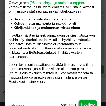
Otava
ja sen
(95) teknologia- ja mainoskumppania
lapselle.
keräävät tietoa (esim. vierailemis­tasi sivuista ja laitteesi
ominaisuuk­sista) seuraaviin käyttötarkoituksiin:
Ilmoita asiaton viesti
Vastaa
Sisällön ja palveluiden parantaminen
Kohdennettu mainonta ja markkinointi
Kävijämäärien ja mainonnan mittaaminen
Järjestetty lista
Lihavoitu
Kursivoitu
Laajennettuun editoriin…
Lista
Laajennettuun editoriin…
Lisää hyperlinkki
Lisää kuva
Hymiöt
Laajennettuun editorii
Kumoa
Laajennettuu
Esikat
Hyväksymällä evästeet, annat luvan tietojesi käsittelyyn
näihin käyttötarkoituksiin. Mikäli et hyväksy evästeitä,
Järjestämätön lista
Kirjoita vastaus...
Tasaa vasemmalle
9
Normal
Tallenna luonnos
Arial
Fontin koko
Tasaus
Lainaus
Tee uudelleen
Lisää video/media
BBCode-näkymä
Tekstiväri
Paragraph format
Lisää taulukko
Poista muotoilu
Kirjasintyyli
Insert horizontal line
Luonnokset
Yliviivaa
Spoiler
Alleviivattu
Koodi
Rivinsisäinen koodi
Rivinsisäinen spoiler
osa palveluista tai sisällöistä ei välttämättä toimi
optimaalisesti. Voit muuttaa valintojasi milloin tahansa
10
Poista luonnos
Book Antiqua
Suurenna sisennystä
Heading 1
Keskitä
klikkaamalla
Evästeasetukset
-linkkiä sivuston
alareunassa.
12
Courier New
Pienennä sisennystä
Tasaa oikealle
Heading 2
15
Georgia
Jotkin teknologiat saattavat käyttää tietojasi myös ilman
Justify text
suostumustasi, jos niillä on siihen oikeutettu peruste
Heading 3
Lähetä vastaus
18
Tahoma
(esim. sivun tekninen toimivuus). Voit vastustaa tätä tai
muuttaa kaikkia asetuksiasi valitsemalla alla olevan
22
Times New Roman
Asetukset
-painikkeen.
26
Trebuchet MS
Perhe-elämä
Verdana
Asetukset
Hyväksy
Tietosuoja