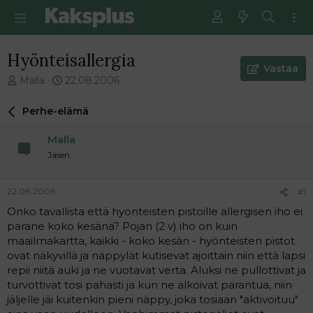
Hyönteisallergia
Vastaa
V
E
Malla
22.08.2006
i
n
e
s
Perhe-elämä
s
i
t
m
Malla
i
m
Jäsen
k
ä
e
i
t
n
22.08.2006
#1
j
e
Onko tavallista että hyönteisten pistoille allergisen iho ei
u
n
parane koko kesänä? Pojan (2 v) iho on kuin
n
v
a
i
maailmakartta, kaikki - koko kesän - hyönteisten pistot
l
e
ovat näkyvillä ja näppylät kutisevat ajoittain niin että lapsi
o
s
repii niitä auki ja ne vuotavat verta. Aluksi ne pullottivat ja
i
t
turvottivat tosi pahasti ja kun ne alkoivat parantua, niin
t
i
jäljelle jäi kuitenkin pieni näppy, joka tosiaan "aktivoituu"
t