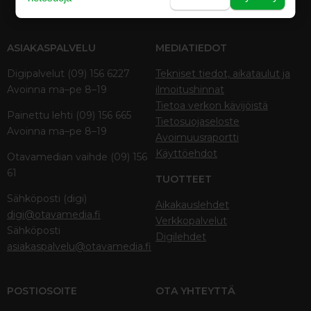
ASIAKASPALVELU
MEDIATIEDOT
Digipalvelut (09) 156 6227
Tekniset tiedot, aikataulut ja
Avoinna ma–pe 8–19
ilmoitushinnat
Tietoa verkon kävijöistä
Painettu lehti (09) 156 665
Tietosuojaseloste
Avoinna ma–pe 8–19
Avoimuusraportti
Käyttöehdot
Otavamedian vaihde (09) 156
61
TUOTTEET
Sähköposti (digi)
Aikakauslehdet
digi@otavamedia.fi
Verkkopalvelut
Sähköposti
Digilehdet
asiakaspalvelu@otavamedia.fi
POSTIOSOITE
OTA YHTEYTTÄ