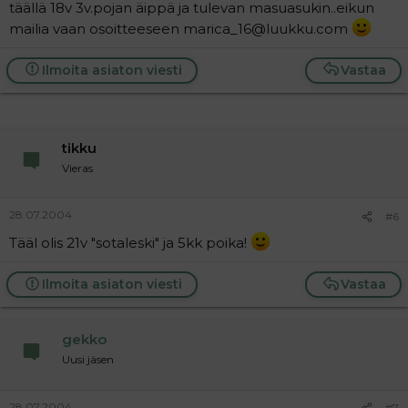
täällä 18v 3v.pojan äippä ja tulevan masuasukin..eikun
mailia vaan osoitteeseen marica_16@luukku.com
Ilmoita asiaton viesti
Vastaa
tikku
Vieras
28.07.2004
#6
Tääl olis 21v "sotaleski" ja 5kk poika!
Ilmoita asiaton viesti
Vastaa
gekko
Uusi jäsen
28.07.2004
#7