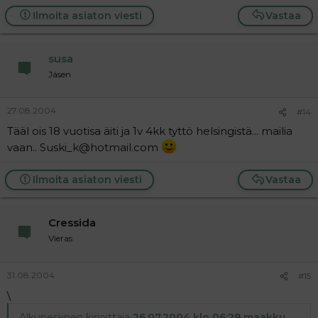
Ilmoita asiaton viesti
Vastaa
susa
Jäsen
27.08.2004
#14
Tääl ois 18 vuotisa äiti ja 1v 4kk tyttö helsingistä... mailia
vaan.. Suski_k@hotmail.com
Ilmoita asiaton viesti
Vastaa
Cressida
Vieras
31.08.2004
#15
\
Alkuperäinen kirjoittaja
26.07.2004 klo 06:29 maakku