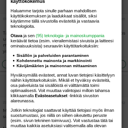
käyttökokemus
Jäsen
Haluamme tarjota sinulle parhaan mahdollisen
käyttökokemuksen ja laadukkaat sisällöt, siksi
01.08.2004
#11
käytämme tällä sivustolla evästeitä ja vastaavia
teknologioita.
Täällä äiti 18v. ja tyttö 1,5 kuukautta Oulusta kaipailis myös
Otava
ja sen
(95) teknologia- ja mainoskumppania
uusia tuttavuuksia muista äideistä.
keräävät tietoa (esim. vierailemis­tasi sivuista ja laitteesi
mailailkaa:
ominaisuuk­sista) seuraaviin käyttötarkoituksiin:
yasmiinix@hotmail.com
Sisällön ja palveluiden parantaminen
Kohdennettu mainonta ja markkinointi
Ilmoita asiaton viesti
Vastaa
Kävijämäärien ja mainonnan mittaaminen
Hyväksymällä evästeet, annat luvan tietojesi käsittelyyn
näihin käyttötarkoituksiin. Mikäli et hyväksy evästeitä,
Tinttarella
osa palveluista tai sisällöistä ei välttämättä toimi
Jäsen
optimaalisesti. Voit muuttaa valintojasi milloin tahansa
klikkaamalla
Evästeasetukset
-linkkiä sivuston
alareunassa.
22.08.2004
#12
Jotkin teknologiat saattavat käyttää tietojasi myös ilman
Mä olen 19v. pienen prinsessan (02/04) äiti etelä-
suostumustasi, jos niillä on siihen oikeutettu peruste
suomesta.
(esim. sivun tekninen toimivuus). Voit vastustaa tätä tai
muuttaa kaikkia asetuksiasi valitsemalla alla olevan