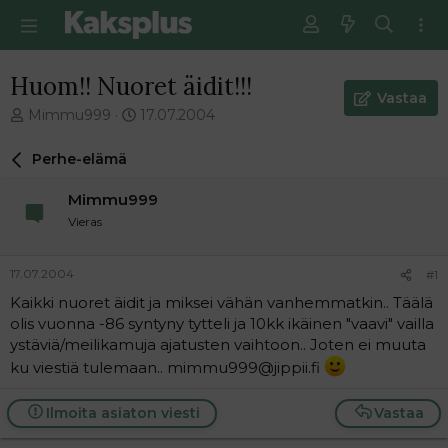
Huom!! Nuoret äidit!!!
Vastaa
V
E
Mimmu999
17.07.2004
i
n
e
s
Perhe-elämä
s
i
t
m
Mimmu999
i
m
Vieras
k
ä
e
i
t
n
17.07.2004
#1
j
e
Kaikki nuoret äidit ja miksei vähän vanhemmatkin.. Täälä
u
n
olis vuonna -86 syntyny tytteli ja 10kk ikäinen "vaavi" vailla
n
v
a
i
ystäviä/meilikamuja ajatusten vaihtoon.. Joten ei muuta
l
e
ku viestiä tulemaan.. mimmu999@jippii.fi
o
s
i
t
Ilmoita asiaton viesti
Vastaa
t
i
t