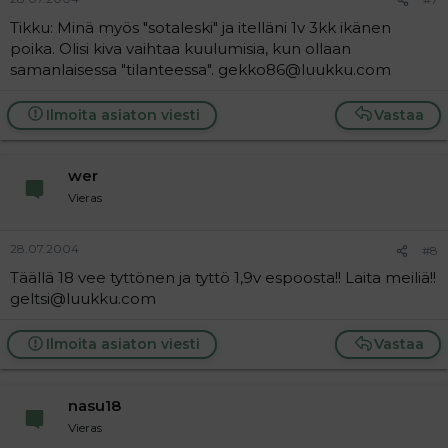
Tikku: Minä myös "sotaleski" ja itelläni 1v 3kk ikänen
poika. Olisi kiva vaihtaa kuulumisia, kun ollaan
samanlaisessa "tilanteessa". gekko86@luukku.com
Ilmoita asiaton viesti
Vastaa
wer
Vieras
28.07.2004
#8
Täällä 18 vee tyttönen ja tyttö 1,9v espoosta!! Laita meiliä!!
geltsi@luukku.com
Ilmoita asiaton viesti
Vastaa
nasu18
Vieras