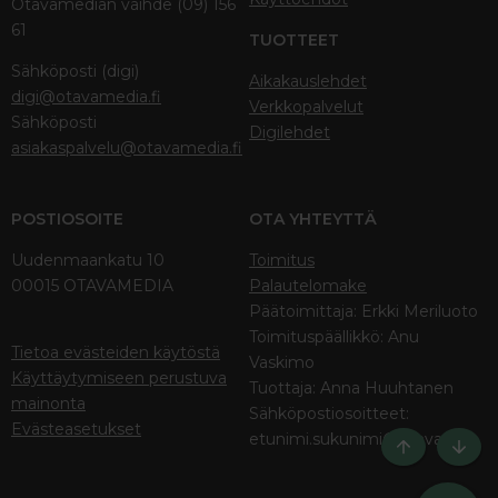
Otavamedian vaihde (09) 156
61
TUOTTEET
Sähköposti (digi)
Aikakauslehdet
digi@otavamedia.fi
Verkkopalvelut
Sähköposti
Digilehdet
asiakaspalvelu@otavamedia.fi
POSTIOSOITE
OTA YHTEYTTÄ
Uudenmaankatu 10
Toimitus
00015 OTAVAMEDIA
Palautelomake
Päätoimittaja: Erkki Meriluoto
Toimituspäällikkö: Anu
Tietoa evästeiden käytöstä
Vaskimo
Käyttäytymiseen perustuva
Tuottaja: Anna Huuhtanen
mainonta
Sähköpostiosoitteet:
Evästeasetukset
etunimi.sukunimi@otava.fi
Ylös
Bott