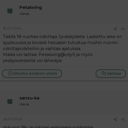
a
Petalwing
j
a
Vieras
18.07.2004
#2
Täällä 18-vuotias odottaja Jyväskylästä. Laskettu aika on
syyskuussa ja kovasti haluaisin tutustua muihin nuoriin
odottajiin/äiteihin ja vaihtaa ajatuksia.
Mailia voi laittaa: Petalwing@city.fi ja myös
yksityisviesteillä voi lähestyä.
Ilmoita asiaton viesti
Vastaa
sanzu-ka
Vieras
26.07.2004
#3
mä oon 18v. ja odotan esikoiseni syntymää