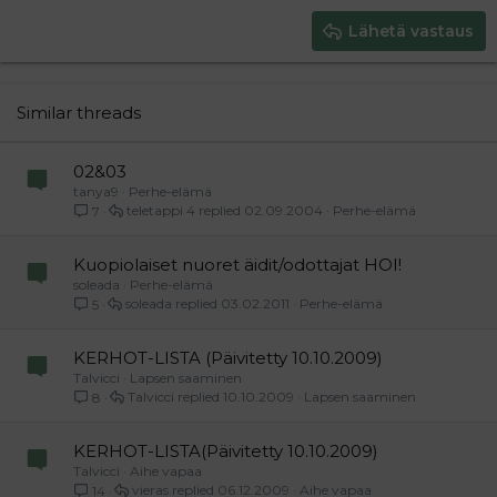
15
Georgia
Justify text
Heading 3
Lähetä vastaus
18
Tahoma
22
Times New Roman
26
Trebuchet MS
Similar threads
Verdana
02&03
tanya9
Perhe-elämä
teletappi 4
02.09.2004
Perhe-elämä
7
Kuopiolaiset nuoret äidit/odottajat HOI!
soleada
Perhe-elämä
soleada
03.02.2011
Perhe-elämä
5
KERHOT-LISTA (Päivitetty 10.10.2009)
Talvicci
Lapsen saaminen
Talvicci
10.10.2009
Lapsen saaminen
8
KERHOT-LISTA(Päivitetty 10.10.2009)
Talvicci
Aihe vapaa
vieras
06.12.2009
Aihe vapaa
14