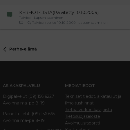
KERHOT-LISTA(Päivitetty 10.10.2009)
Talvicci
Lapsen saaminen
Talvicci
10.10.2009
Lapsen saaminen
1
Perhe-elämä
ASIAKASPALVELU
MEDIATIEDOT
Digipalvelut (09) 156 6227
Tekniset tiedot, aikataulut ja
Avoinna ma–pe 8–19
ilmoitushinnat
Tietoa verkon kävijöistä
Painettu lehti (09) 156 665
Tietosuojaseloste
Avoinna ma–pe 8–19
Avoimuusraportti
Käyttöehdot