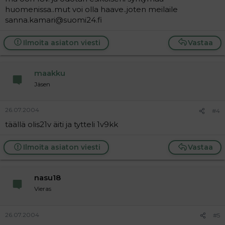
huomenissa..mut voi olla haave..joten meilaile
sanna.kamari@suomi24.fi
Ilmoita asiaton viesti
Vastaa
maakku
Jäsen
26.07.2004
#4
täällä olis21v äiti ja tytteli 1v9kk
Ilmoita asiaton viesti
Vastaa
nasu18
Vieras
26.07.2004
#5