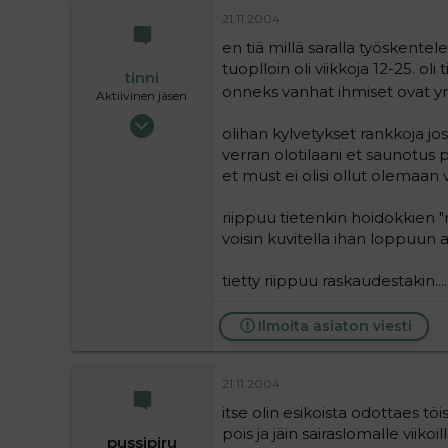
21.11.2004
en tiä millä saralla työskentel
tuoplloin oli viikkoja 12-25. ol
tinni
onneks vanhat ihmiset ovat ymm
Aktiivinen jäsen
01.04.2004
olihan kylvetykset rankkoja jos
1 388
verran olotilaani et saunotus
0
et must ei olisi ollut olemaan v
36
riippuu tietenkin hoidokkien "
voisin kuvitella ihan loppuun ast
tietty riippuu raskaudestakin..... 
Ilmoita asiaton viesti
21.11.2004
itse olin esikoista odottaes tö
pois ja jäin sairaslomalle viikoi
pussipiru