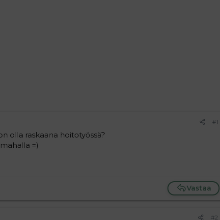
#1
on olla raskaana hoitotyössä?
a mahalla =)
Vastaa
#2