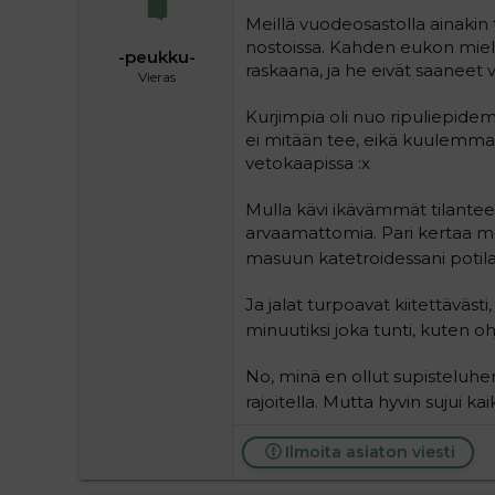
Meillä vuodeosastolla ainakin 
nostoissa. Kahden eukon mieles
-peukku-
raskaana, ja he eivät saaneet v
Vieras
Kurjimpia oli nuo ripuliepidemi
ei mitään tee, eikä kuulemma si
vetokaapissa :x
Mulla kävi ikävämmät tilantee
arvaamattomia. Pari kertaa me
masuun katetroidessani potila
Ja jalat turpoavat kiitettävästi,
minuutiksi joka tunti, kuten o
No, minä en ollut supisteluher
rajoitella. Mutta hyvin sujui k
Ilmoita asiaton viesti