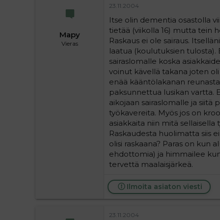
23.11.2004
Itse olin dementia osastolla vi
tietää (viikolla 16) mutta tein 
Mapy
Raskaus ei ole sairaus. Itsellän
Vieras
laatua (koulutuksien tulosta).
sairaslomalle koska asiakkaide
voinut kävellä takana joten oli
enää kääntölakanan reunasta ki
paksunnettua lusikan vartta. E
aikojaan sairaslomalle ja siitä p
työkavereita. Myös jos on kroo
asiakkaita niin mitä sellaisell
Raskaudesta huolimatta siis ei
olisi raskaana? Paras on kun a
ehdottomia) ja himmailee kun si
tervettä maalaisjärkeä.
Ilmoita asiaton viesti
23.11.2004