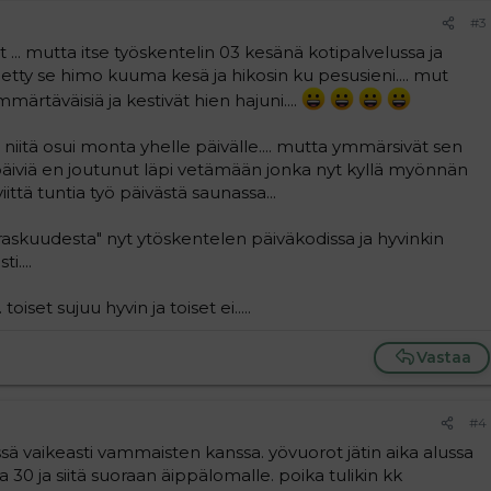
#3
et ... mutta itse työskentelin 03 kesänä kotipalvelussa ja
i tietty se himo kuuma kesä ja hikosin ku pesusieni.... mut
ärtäväisiä ja kestivät hien hajuni....
 niitä osui monta yhelle päivälle.... mutta ymmärsivät sen
 päiviä en joutunut läpi vetämään jonka nyt kyllä myönnän
iittä tuntia työ päivästä saunassa...
raskuudesta" nyt ytöskentelen päiväkodissa ja hyvinkin
i....
toiset sujuu hyvin ja toiset ei.....
Vastaa
#4
issä vaikeasti vammaisten kanssa. yövuorot jätin aika alussa
lla 30 ja siitä suoraan äippälomalle. poika tulikin kk