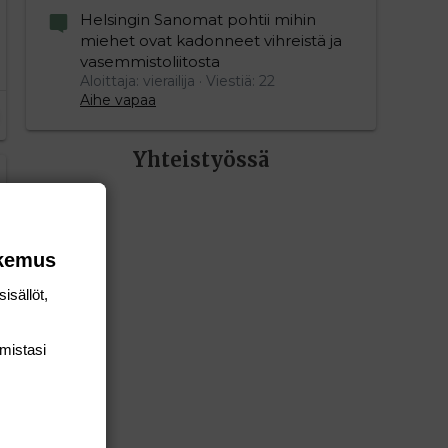
Helsingin Sanomat pohtii mihin
miehet ovat kadonneet vihreistä ja
vasemmistoliitosta
Aloittaja: vierailija
Viestiä: 22
Aihe vapaa
Yhteistyössä
okemus
isällöt,
mis­tasi