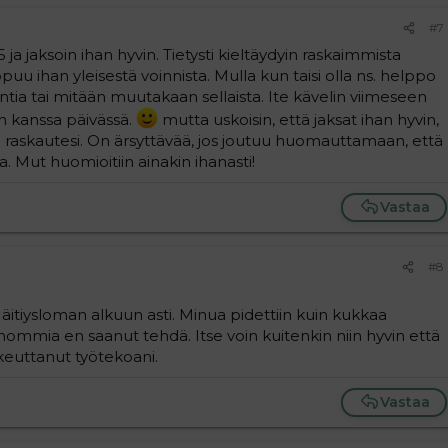
#7
35 ja jaksoin ihan hyvin. Tietysti kieltäydyin raskaimmista
ppuu ihan yleisestä voinnista. Mulla kun taisi olla ns. helppo
intia tai mitään muutakaan sellaista. Ite kävelin viimeseen
an kanssa päivässä.
mutta uskoisin, että jaksat ihan hyvin,
raskautesi. On ärsyttävää, jos joutuu huomauttamaan, että
a. Mut huomioitiin ainakin ihanasti!
Vastaa
#8
ä äitiysloman alkuun asti. Minua pidettiin kuin kukkaa
mmia en saanut tehdä. Itse voin kuitenkin niin hyvin että
ikeuttanut työtekoani.
Vastaa