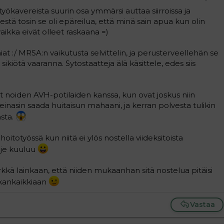
työkavereista suurin osa ymmärsi auttaa siirroissa ja
tä tosin se oli epäreilua, että minä sain apua kun olin
aikka eivät olleet raskaana =)
at :/ MRSA:n vaikutusta selvittelin, ja perusterveellehän se
kiötä vaaranna. Sytostaatteja älä käsittele, edes siis
t noiden AVH-potilaiden kanssa, kun ovat joskus niin
inasin saada huitaisun mahaani, ja kerran polvesta tulikin
sta.
 hoitotyössä kun niitä ei ylös nostella viideksitoista
hje kuuluu
kkä lainkaan, että niiden mukaanhan sitä nostelua pitäisi
aikankaikkiaan
Vastaa