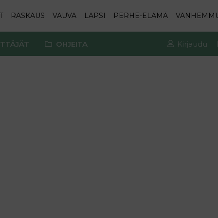
T
RASKAUS
VAUVA
LAPSI
PERHE-ELÄMÄ
VANHEMM
TTÄJÄT
OHJEITA
Kirjaudu