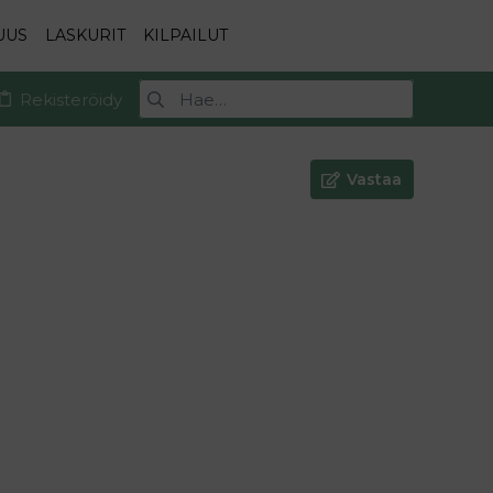
UUS
LASKURIT
KILPAILUT
Rekisteröidy
Vastaa