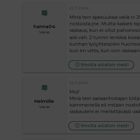
22.11.2004
Minä tein sijaisuuksia vielä rv 
nostoista jne. Mutta kaiketi rii
hanna04
raskaus, kun ei ollut pahoinvo
Vieras
asti väh. 2 tunnin lenkkiä koir
kunhan työyhteisökin huomioi 
kun en viittis, kun oon raskaan
Ilmoita asiaton viesti
22.11.2004
Moi!
Minä tein sairaanhoitajan töit
Helmille
kämmenellä eli mitään nostoho
Vieras
raskauteni ei merkittävästi va
Ilmoita asiaton viesti