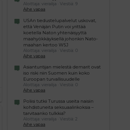
Aloittaja: vierailija
Viestiä: 9
Aihe vapaa
USAn tiedustelupalvelut uskovat,
että Venäjän Putin voi yrittää
koetella Naton yhtenäisyyttä
maahyökkäyksellä johonkin Nato-
maahan kertoo WSJ
Aloittaja: vierailija
Viestiä: 0
Aihe vapaa
Asiantuntijan mielestä demarit ovat
iso riski niin Suomen kuin koko
Euroopan turvallisuudelle
Aloittaja: vierailija
Viestiä: 0
Aihe vapaa
Poliisi tutkii Turussa useita naisiin
kohdistuneita seksuaalirikoksia –
tarvitaanko tulkkia?
Aloittaja: vierailija
Viestiä: 2
Aihe vapaa