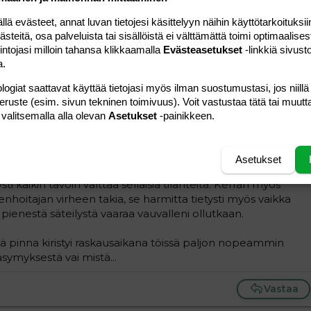
Vastaa
 evästeet, annat luvan tietojesi käsittelyyn näihin käyttötarkoituksiin
teitä, osa palveluista tai sisällöistä ei välttämättä toimi optimaalisest
intojasi milloin tahansa klikkaamalla
Evästeasetukset
-linkkiä sivust
a.
logiat saattavat käyttää tietojasi myös ilman suostumustasi, jos niillä
peruste (esim. sivun tekninen toimivuus). Voit vastustaa tätä tai muutt
#6
 valitsemalla alla olevan
Asetukset
-painikkeen.
asti. Työkaverini olivat todella ymmärtäväisiä, alusta asti
teni niin nosteluissa kuin syömään ajoissa pääsemisessäkin
tä vauvalleni sattuu jotain, kun työpaikkani ei aina ollut
Asetukset
. Muutaman kerran alkuraskaudesta sain lyönnin mahaani
ysti kaikin tavoin välttää sellaisia tilanteita. Kerran myös
enhoitajan virheen takia, se harmitta tietysti myös vaikka
ä pienestä säteilystä vaaraa vauvalleni ollutkaan.
 pinna kiristyi raskausaikana töissä paljon nopeammin
äsymyksestä vai mistä...
Vastaa