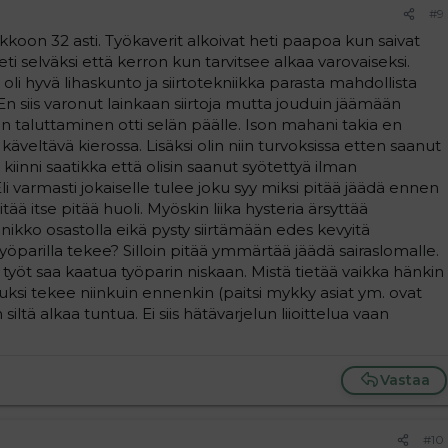
#9
ikkoon 32 asti. Työkaverit alkoivat heti paapoa kun saivat
heti selväksi että kerron kun tarvitsee alkaa varovaiseksi.
i oli hyvä lihaskunto ja siirtotekniikka parasta mahdollista
 En siis varonut lainkaan siirtoja mutta jouduin jäämään
n taluttaminen otti selän päälle. Ison mahani takia en
 käveltävä kierossa. Lisäksi olin niin turvoksissa etten saanut
inni saatikka että olisin saanut syötettyä ilman
li varmasti jokaiselle tulee joku syy miksi pitää jäädä ennen
itää itse pitää huoli. Myöskin liika hysteria ärsyttää
nikko osastolla eikä pysty siirtämään edes kevyitä
a työparilla tekee? Silloin pitää ymmärtää jäädä sairaslomalle.
 työt saa kaatua työparin niskaan. Mistä tietää vaikka hänkin
luksi tekee niinkuin ennenkin (paitsi mykky asiat ym. ovat
ltä alkaa tuntua. Ei siis hätävarjelun liioittelua vaan
Vastaa
#10