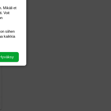
. Mikäli et
i. Voit
on
 on siihen
aa kaikkia
Hyväksy