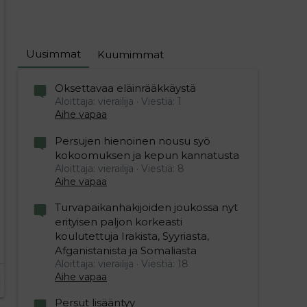
Uusimmat
Kuumimmat
Oksettavaa eläinrääkkäystä
Aloittaja: vierailija
Viestiä: 1
Aihe vapaa
Persujen hienoinen nousu syö
kokoomuksen ja kepun kannatusta
Aloittaja: vierailija
Viestiä: 8
Aihe vapaa
Turvapaikanhakijoiden joukossa nyt
erityisen paljon korkeasti
koulutettuja Irakista, Syyriasta,
Afganistanista ja Somaliasta
Aloittaja: vierailija
Viestiä: 18
Aihe vapaa
Persut lisääntyy