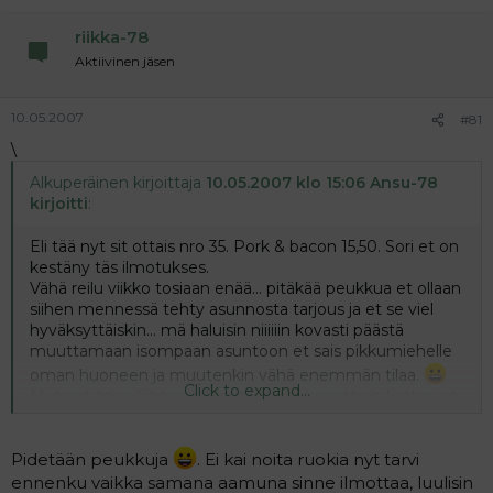
riikka-78
Aktiivinen jäsen
10.05.2007
#81
\
Alkuperäinen kirjoittaja
10.05.2007 klo 15:06 Ansu-78
kirjoitti
:
Eli tää nyt sit ottais nro 35. Pork & bacon 15,50. Sori et on
kestäny täs ilmotukses.
Vähä reilu viikko tosiaan enää... pitäkää peukkua et ollaan
siihen mennessä tehty asunnosta tarjous ja et se viel
hyväksyttäiskin... mä haluisin niiiiiin kovasti päästä
muuttamaan isompaan asuntoon et sais pikkumiehelle
oman huoneen ja muutenkin vähä enemmän tilaa.
Click to expand...
Mut nyt taian lähtee tyhjentää pesukonetta ja kattoo et
josko tuo unikeko heräis päikkäreiltä niin päästäs pihalle.
:heart:
Pidetään peukkuja
. Ei kai noita ruokia nyt tarvi
ennenku vaikka samana aamuna sinne ilmottaa, luulisin