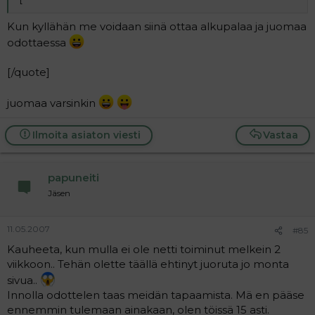
Kun kyllähän me voidaan siinä ottaa alkupalaa ja juomaa
odottaessa
[/quote]
juomaa varsinkin
Ilmoita asiaton viesti
Vastaa
papuneiti
Jäsen
11.05.2007
#85
Kauheeta, kun mulla ei ole netti toiminut melkein 2
viikkoon.. Tehän olette täällä ehtinyt juoruta jo monta
sivua..
Innolla odottelen taas meidän tapaamista. Mä en pääse
ennemmin tulemaan ainakaan, olen töissä 15 asti.