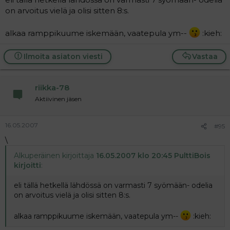
on arvoitus vielä ja olisi sitten 8:s.
alkaa ramppikuume iskemään, vaatepula ym--
:kieh:
Ilmoita asiaton viesti
Vastaa
riikka-78
Aktiivinen jäsen
16.05.2007
#95
\
Alkuperäinen kirjoittaja
16.05.2007 klo 20:45 PulttiBois
kirjoitti
:
eli tällä hetkellä lähdössä on varmasti 7 syömään- odelia
on arvoitus vielä ja olisi sitten 8:s.
alkaa ramppikuume iskemään, vaatepula ym--
:kieh: