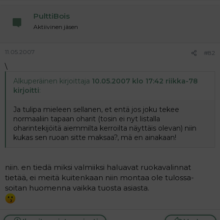
PulttiBois
Aktiivinen jäsen
11.05.2007
#82
\
Alkuperäinen kirjoittaja
10.05.2007 klo 17:42 riikka-78
kirjoitti
:
Ja tulipa mieleen sellanen, et entä jos joku tekee
normaaliin tapaan oharit (tosin ei nyt listalla
oharintekijöitä aiemmilta kerroilta näyttäis olevan) niin
kukas sen ruoan sitte maksaa?, mä en ainakaan!
niin. en tiedä miksi valmiiksi haluavat ruokavalinnat
tietää, ei meitä kuitenkaan niin montaa ole tulossa-
soitan huomenna vaikka tuosta asiasta.