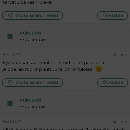
tervetuloa vaan :wave:
Ilmoita asiaton viesti
Vastaa
PulttiBois
Aktiivinen jäsen
16.05.2007
#93
kyykerö kanssa muuten ilmoitti ettei pääse.. =)
ja odelian ruoka puuttuu tai onko tulossa..
Ilmoita asiaton viesti
Vastaa
PulttiBois
Aktiivinen jäsen
16.05.2007
#94
eli tällä hetkellä lähdössä on varmasti 7 syömään- odelia