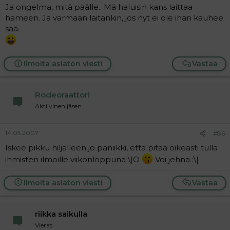
Ja ongelma, mitä päälle.. Mä haluisin kans laittaa
hameen. Ja varmaan laitankin, jos nyt ei ole ihan kauhee
sää.
Ilmoita asiaton viesti
Vastaa
Rodeoraattori
Aktiivinen jäsen
14.05.2007
#86
Iskee pikku hiljalleen jo paniikki, että pitää oikeasti tulla
ihmisten ilmoille viikonloppuna \|O
Voi jehna :\|
Ilmoita asiaton viesti
Vastaa
riikka saikulla
Vieras