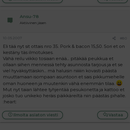
Ansu-78
Aktiivinen jäsen
10.05.2007
#80
Eli tää nyt sit ottais nro 35. Pork & bacon 15,50. Sori et on
kestäny täs ilmotukses.
Vähä reilu viikko tosiaan enää... pitäkää peukkua et
ollaan siihen mennessä tehty asunnosta tarjous ja et se
viel hyväksyttäiskin... mä haluisin niiiiiin kovasti päästä
muuttamaan isompaan asuntoon et sais pikkumiehelle
oman huoneen ja muutenkin vähä enemmän tilaa.
Mut nyt taian lähtee tyhjentää pesukonetta ja kattoo et
josko tuo unikeko heräis päikkäreiltä niin päästäs pihalle.
:heart:
Ilmoita asiaton viesti
Vastaa