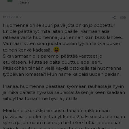
Jäsen
18.05.2007
#99
Huomenna on se suuri päivä jota onkin jo odotettu!!
En ole päättänyt mitä laitan päälle.. Varmaan asia
ratkeaa vasta huomenna juuri ennen kuin bussi lähtee..
Varmaan sitten saan juosta bussiin tyylliin takkia pukien
toinen kenkä kädessä..
Siks varmaan olis parempi päättää vaatteet jo
etukäteen.. Mutta se paita puuttuu edelleen..
Pitäsköhän tänään vielä käydä ostoksilla tai huomenna
työpäivän lomassa?! Mun hame kaipaisi uuden paidan..
Ihanaa, huomenna päästään syömään rauhassa ja hyvin
ja mikä parasta hyvässä seurassa! Ja sen jälkeen saadaan
viihdyttää toisiamme hyvillä jutuilla.
Meidän pikku-ukko ei suostu tänään nukkumaan
päiväunia.. Jo olen yrittänyt kohta 2h.. Ei suostu olemaan
sylissä ja juomaan maitoa ja heittelee tuttia ja pupuaan.
Yksin, kun jättää alkaa kauhea huuto. Joten kai tästä