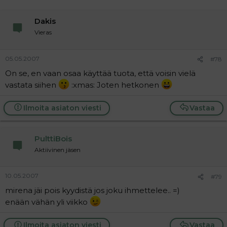
Dakis
Vieras
05.05.2007
#78
On se, en vaan osaa käyttää tuota, että voisin vielä
vastata siihen
:xmas: Joten hetkonen
Ilmoita asiaton viesti
Vastaa
PulttiBois
Aktiivinen jäsen
10.05.2007
#79
mirena jäi pois kyydistä jos joku ihmettelee.. =)
enään vähän yli viikko
Ilmoita asiaton viesti
Vastaa