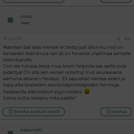
Ansu
Jäsen
18.05.2007
#98
Näinhän tää taas menee et tietty just sillon ku mul on
kerrankin iltamenoa niin sit on hirveest ohjelmaa samalle
viikonlopulle...
Oon siis tulossa (eipä mua kovin helpolla saa sieltä pois
pidettyä! On sitä sen verran ootettu) mut seuraavana
aamuna aikanen herätys... Eli sapuskan kanssa siideri ja
loppuilta koetellen ravintolatyöntekijöiden hermoja
haastavilla alkoholiton-pyynnöilläni.
Jokos ootte keksiny mitä päälle?
Ilmoita asiaton viesti
Vastaa
papuneiti