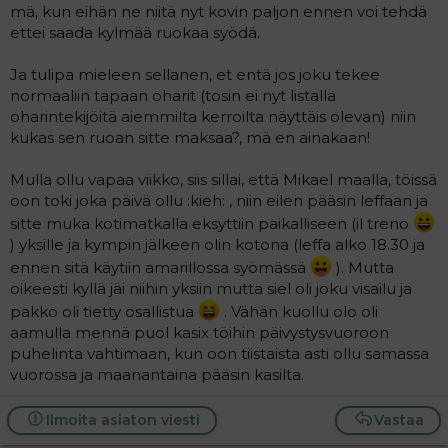
mä, kun eihän ne niitä nyt kovin paljon ennen voi tehdä
ettei saada kylmää ruokaa syödä.
Ja tulipa mieleen sellanen, et entä jos joku tekee
normaaliin tapaan oharit (tosin ei nyt listalla
oharintekijöitä aiemmilta kerroilta näyttäis olevan) niin
kukas sen ruoan sitte maksaa?, mä en ainakaan!
Mulla ollu vapaa viikko, siis sillai, että Mikael maalla, töissä
oon toki joka päivä ollu :kieh: , niin eilen pääsin leffaan ja
sitte muka kotimatkalla eksyttiin paikalliseen (il treno
) yksille ja kympin jälkeen olin kotona (leffa alko 18.30 ja
ennen sitä käytiin amarillossa syömässä
). Mutta
oikeesti kyllä jäi niihin yksiin mutta siel oli joku visailu ja
pakko oli tietty osallistua
. Vähän kuollu olo oli
aamulla mennä puol kasix töihin päivystysvuoroon
puhelinta vahtimaan, kun oon tiistaista asti ollu samassa
vuorossa ja maanantaina pääsin kasilta.
Ilmoita asiaton viesti
Vastaa