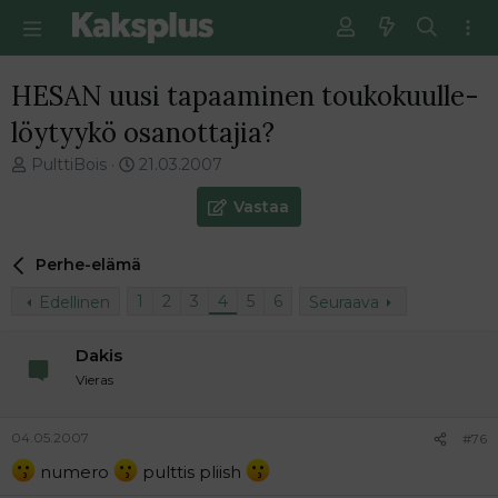
HESAN uusi tapaaminen toukokuulle-
löytyykö osanottajia?
V
E
PulttiBois
21.03.2007
i
n
e
s
Vastaa
s
i
t
m
Perhe-elämä
i
m
k
ä
1
2
3
4
5
6
Edellinen
Seuraava
e
i
t
n
j
e
Dakis
u
n
Vieras
n
v
a
i
l
e
04.05.2007
#76
o
s
numero
pulttis pliish
i
t