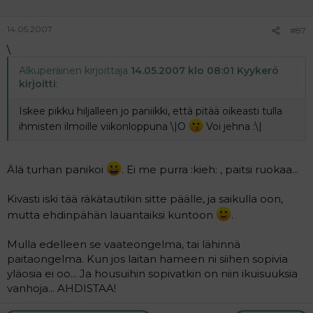
14.05.2007
#87
\
Alkuperäinen kirjoittaja
14.05.2007 klo 08:01 Kyykerö
kirjoitti
:
Iskee pikku hiljalleen jo paniikki, että pitää oikeasti tulla
ihmisten ilmoille viikonloppuna \|O
Voi jehna :\|
Älä turhan panikoi
. Ei me purra :kieh: , paitsi ruokaa...
Kivasti iski tää räkätautikin sitte päälle, ja saikulla oon,
mutta ehdinpähän lauantaiksi kuntoon
.
Mulla edelleen se vaateongelma, tai lähinnä
paitaongelma. Kun jos laitan hameen ni siihen sopivia
yläosia ei oo... Ja housuihin sopivatkin on niin ikuisuuksia
vanhoja... AHDISTAA!