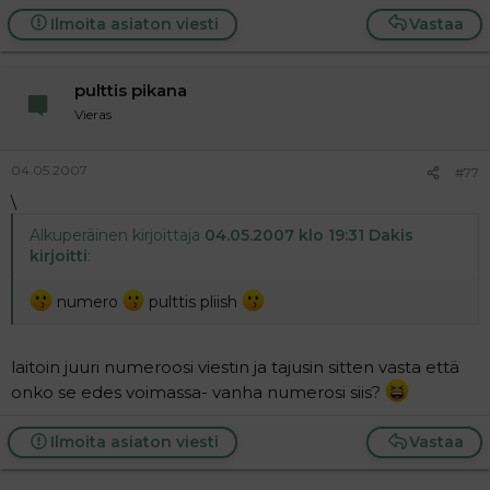
t
i
Ilmoita asiaton viesti
Vastaa
t
a
j
a
pulttis pikana
Vieras
04.05.2007
#77
\
Alkuperäinen kirjoittaja
04.05.2007 klo 19:31 Dakis
kirjoitti
:
numero
pulttis pliish
laitoin juuri numeroosi viestin ja tajusin sitten vasta että
onko se edes voimassa- vanha numerosi siis?
Ilmoita asiaton viesti
Vastaa