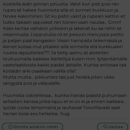
koetella äidin pinnan pituutta. Valot kun pisti pois niin
rupes sit hakee huomiota sillä et sormet kurkkuun ja
hirvee kakominen. Sit ku pistin valot ja rupesin kattoo et
tuliko takasin sapuskat niin toinen vaan nauraa... Grrrrr!
Kaks kertaa vaihdoin yökkärin ja lakanat ku sai niihin sit
oksennusta. Lopputulos oli et pesuun meni jopa peitto
ja patjan pääl.kangaskin. Vissiin hampaita tekemässä ja
ikenet kutiaa mut pitääkö sillä sormella sitä kurkkuakin
ruveta rapsuttelee??? Ja tietty aamu sit alotettiin
touhuumalla kaikkee kiellettyä kuten mm. tyhjentämällä
vaatelaatikosta kaikki paidat lattialle. Kuinka antoisaa tää
kotiäidin arki osaakaan välillä olla?
Mutta mutta... pikkumies tais just herätä joten ukko
sängystä pois ja välipalalle.
Huomista odotellessa... kuinka ihanaa päästä puhumaan
sellasten kanssa jotka tajuu et ei on ei ja ennen kaikkea...
syödä ruoka lämpimänä ja rauhassa! Toivottavasti saat
herran koisii ees hetkeksi. :hug:
Ilmoita asiaton viesti
Vastaa