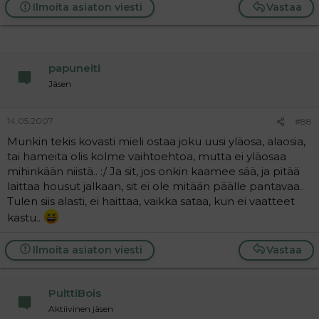
Ilmoita asiaton viesti
Vastaa
papuneiti
Jäsen
14.05.2007
#88
Munkin tekis kovasti mieli ostaa joku uusi yläosa, alaosia,
tai hameita olis kolme vaihtoehtoa, mutta ei yläosaa
mihinkään niistä.. :/ Ja sit, jos onkin kaamee sää, ja pitää
laittaa housut jalkaan, sit ei ole mitään päälle pantavaa..
Tulen siis alasti, ei haittaa, vaikka sataa, kun ei vaatteet
kastu..
Ilmoita asiaton viesti
Vastaa
PulttiBois
Aktiivinen jäsen