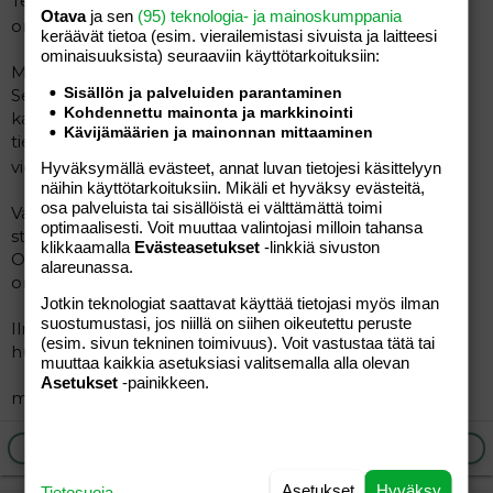
Teillä hki:läisillä ainakin tuntuu nuo tapaamiset aina
Otava
ja sen
(95) teknologia- ja mainoskumppania
onnistuvan hyvin
keräävät tietoa (esim. vierailemis­tasi sivuista ja laitteesi
ominaisuuk­sista) seuraaviin käyttötarkoituksiin:
Mulla (siis meillä) on poika 5v ja tyttö 8kk.
Sisällön ja palveluiden parantaminen
Seuraa / ystäviä kaipaillaan kaikenlaisiin rientoihin, esim.
Kohdennettu mainonta ja markkinointi
kahvitteluun, shoppailuun, kyläilyyn, hiekkikselle ja
Kävijämäärien ja mainonnan mittaaminen
tietysti olis joskus kiva päästä bilettämäänkin /
viettämään ns. tyttöjeniltaa
Hyväksymällä evästeet, annat luvan tietojesi käsittelyyn
näihin käyttötarkoituksiin. Mikäli et hyväksy evästeitä,
osa palveluista tai sisällöistä ei välttämättä toimi
Vaikka asutaankin espoossa, niin käydään aika usein
optimaalisesti. Voit muuttaa valintojasi milloin tahansa
stadissa.
klikkaamalla
Evästeasetukset
-linkkiä sivuston
Olis mukava viettää aikaa jossain muuallakin kuin vain
alareunassa.
oman pihan hiekkalaatikolla.
Jotkin teknologiat saattavat käyttää tietojasi myös ilman
suostumustasi, jos niillä on siihen oikeutettu peruste
Ilmoitelkaa mahtuuko joukkoonne tällainen
(esim. sivun tekninen toimivuus). Voit vastustaa tätä tai
huumorintajuinen blondi espoosta.
muuttaa kaikkia asetuksiasi valitsemalla alla olevan
Asetukset
-painikkeen.
meiliä voi halutessaan laittaa: minna@kotiposti.net
Ilmoita asiaton viesti
Vastaa
Asetukset
Hyväksy
Tietosuoja