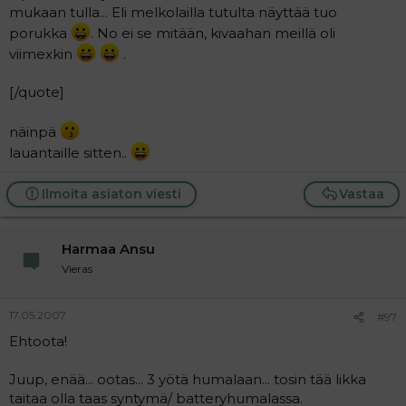
mukaan tulla... Eli melkolailla tutulta näyttää tuo
porukka
. No ei se mitään, kivaahan meillä oli
viimexkin
.
[/quote]
näinpä
lauantaille sitten..
Ilmoita asiaton viesti
Vastaa
Harmaa Ansu
Vieras
17.05.2007
#97
Ehtoota!
Juup, enää... ootas... 3 yötä humalaan... tosin tää likka
taitaa olla taas syntymä/ batteryhumalassa.