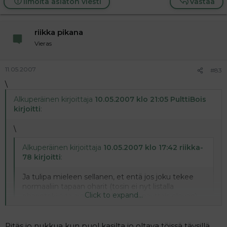
Ilmoita asiaton viesti
Vastaa
riikka pikana
Vieras
11.05.2007
#83
\
Alkuperäinen kirjoittaja
10.05.2007 klo 21:05 PulttiBois
kirjoitti
:
\
Alkuperäinen kirjoittaja
10.05.2007 klo 17:42 riikka-
78 kirjoitti
:
Ja tulipa mieleen sellanen, et entä jos joku tekee
normaaliin tapaan oharit (tosin ei nyt listalla
Click to expand...
oharintekijöitä aiemmilta kerroilta näyttäis olevan)
niin kukas sen ruoan sitte maksaa?, mä en ainakaan!
Click to expand...
Pitäs jo nukkua kun puol kasilta jo oltava töissä täysillä