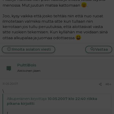
niin. en tiedä miksi valmiiksi haluavat ruokavalinnat
menossa. Mut juutuin matsia kattomaan
.
tietää, ei meitä kuitenkaan niin montaa ole tulossa-
soitan huomenna vaikka tuosta asiasta.
Joo, kysy vaikka että josko tehtäis niin että nuo ruoat
ilmotetaan valmiiksi mutta sitte kun tullaan niin
kerrotaan jos tullu peruutuksia, että alottasivat vasta
sitte ruokien tekemisen. Kun kyllähän me voidaan siinä
ottaa alkupalaa ja juomaa odottaessa
Ilmoita asiaton viesti
Vastaa
PulttiBois
Aktiivinen jäsen
11.05.2007
#84
\
Alkuperäinen kirjoittaja
10.05.2007 klo 22:40 riikka
pikana kirjoitti
:
[