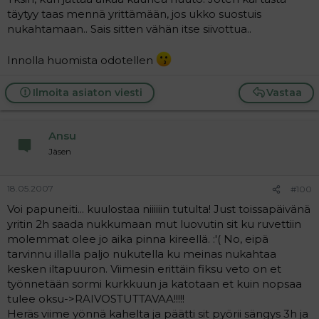
täytyy taas mennä yrittämään, jos ukko suostuis
nukahtamaan.. Sais sitten vähän itse siivottua..
Innolla huomista odotellen
Ilmoita asiaton viesti
Vastaa
Ansu
Jäsen
18.05.2007
#100
Voi papuneiti... kuulostaa niiiiiin tutulta! Just toissapäivänä
yritin 2h saada nukkumaan mut luovutin sit ku ruvettiin
molemmat olee jo aika pinna kireellä. :'( No, eipä
tarvinnu illalla paljo nukutella ku meinas nukahtaa
kesken iltapuuron. Viimesin erittäin fiksu veto on et
työnnetään sormi kurkkuun ja katotaan et kuin nopsaa
tulee oksu->RAIVOSTUTTAVAA!!!!!
Heräs viime yönnä kahelta ja päätti sit pyörii sängys 3h ja