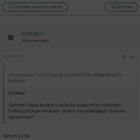
tietysti olis joskus kiva päästä bilettämäänkin /
Ilmoita asiaton viesti
Vastaa
viettämään ns. tyttöjeniltaa
Vaikka asutaankin espoossa, niin käydään aika usein
stadissa.
PulttiBois
Olis mukava viettää aikaa jossain muuallakin kuin vain
Aktiivinen jäsen
oman pihan hiekkalaatikolla.
Ilmoitelkaa mahtuuko joukkoonne tällainen
16.05.2007
#92
huumorintajuinen blondi espoosta.
\
meiliä voi halutessaan laittaa: minna@kotiposti.net
Alkuperäinen kirjoittaja
16.05.2007 klo 14:58 Miira77
kirjoitti
:
Moikka!
Ajattelin tässä kysäistä sellaista asiaa, että voisitteko
harkita ottavan mukaan yhden espoolaisäipän tuleviin
tapaamisiin?
laitoin yv:tä-