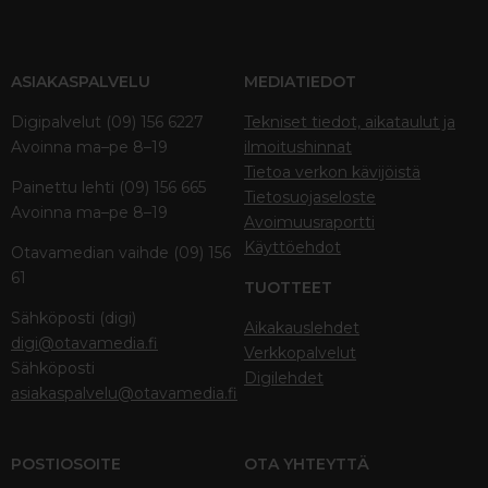
ASIAKASPALVELU
MEDIATIEDOT
Digipalvelut (09) 156 6227
Tekniset tiedot, aikataulut ja
Avoinna ma–pe 8–19
ilmoitushinnat
Tietoa verkon kävijöistä
Painettu lehti (09) 156 665
Tietosuojaseloste
Avoinna ma–pe 8–19
Avoimuusraportti
Käyttöehdot
Otavamedian vaihde (09) 156
61
TUOTTEET
Sähköposti (digi)
Aikakauslehdet
digi@otavamedia.fi
Verkkopalvelut
Sähköposti
Digilehdet
asiakaspalvelu@otavamedia.fi
POSTIOSOITE
OTA YHTEYTTÄ