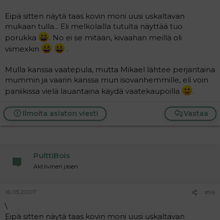
Eipä sitten näytä taas kovin moni uusi uskaltavan
mukaan tulla... Eli melkolailla tutulta näyttää tuo
porukka
. No ei se mitään, kivaahan meillä oli
viimexkin
.
Mulla kanssa vaatepula, mutta Mikael lähtee perjantaina
mummin ja vaarin kanssa mun isovanhemmille, eli voin
paniikissa vielä lauantaina käydä vaatekaupoilla
.
Ilmoita asiaton viesti
Vastaa
PulttiBois
Aktiivinen jäsen
16.05.2007
#96
\
Eipä sitten näytä taas kovin moni uusi uskaltavan