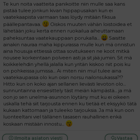
Te kun noita vaatteita panikoitte niin mulle saa kans
pistää tulee jonkun kivan hippapusakan kun ei
vaatekaapista varmaan taas löydy mitään fiksua
päällepantavaa.
Oiskos muuten vähän loistoidea et
lähetään joku kerta ennen ruokailua aiheuttamaan
paheksuntaa vaatekauppaan porukalla...
Saisitte
ainakin nauraa maha kippurassa mulle kun mä onnistun
aina housuja ettiessä ottaa sovitukseen ne koot mitkä
nousee korkeintaan polveen asti ja sit jää jumiin. Sit mä
koikkelehdin yhellä jalalla kun yritän kiskoo niit pois ku
on pohkeissa jumissa... Ai miten niin mul tulee aina
vaatekaupassa olo kun oisin norsu nailonsukassa?!?
Hitto kun on koko ajan sellanen lievästi levoton olo...
sunnuntainna ensiesittely täst meiän kämpästä... ja mä
oon jo sen unelma-asunnon löytäny mut ku ei oikeen
uskalla tehä siit tarjousta ennen ku tietää et eksyykö tätä
kukaan kattomaan ja tuleeko tarjouksia. Ja mä kun oon
luonteeltani viel tällänen tasasen rauhallinen enkä
koskaan mistään innostu...
Ilmoita asiaton viesti
Vastaa