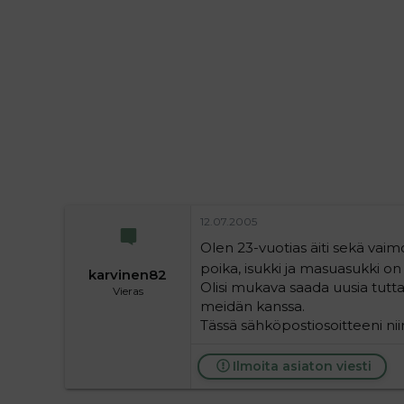
i
t
t
i
t
a
j
a
12.07.2005
Olen 23-vuotias äiti sekä vai
poika, isukki ja masuasukki on
karvinen82
Olisi mukava saada uusia tutta
Vieras
meidän kanssa.
Tässä sähköpostiosoitteeni nii
Ilmoita asiaton viesti