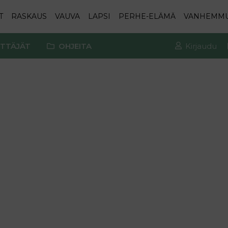
T
RASKAUS
VAUVA
LAPSI
PERHE-ELÄMÄ
VANHEMM
TTÄJÄT
OHJEITA
Kirjaudu