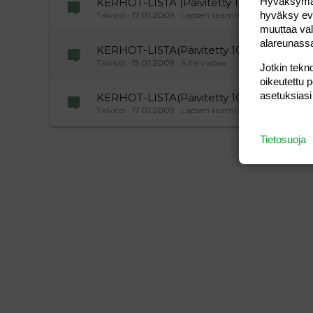
Hyväksymällä
KERHOT-LISTA (Päivitetty 10.10.2009)
hyväksy eväs
Talvicci
17.01.2009
Lapsen saaminen
muuttaa val
alareunass
KERHOT-LISTA(Päivitetty 10.10.2009)
Talvicci
15.01.2009
Aihe vapaa
Jotkin tekno
oikeutettu 
asetuksiasi
KERHOT-LISTA(Päivitetty 10.10.2009)
Talvicci
17.01.2009
Lapsen saaminen
Tietosuoja