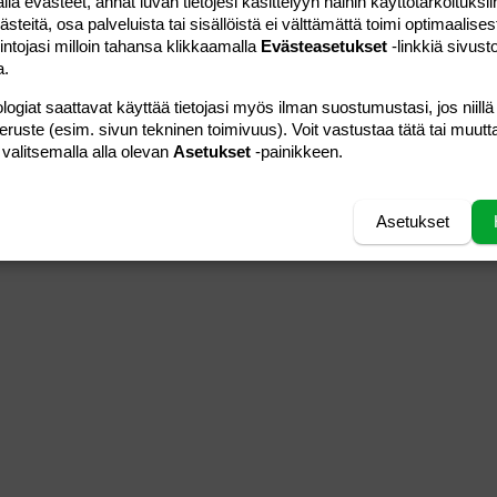
 evästeet, annat luvan tietojesi käsittelyyn näihin käyttötarkoituksiin
10.10.2009
Viestiä
8
Talvicci
teitä, osa palveluista tai sisällöistä ei välttämättä toimi optimaalisest
Luettu
1K
intojasi milloin tahansa klikkaamalla
Evästeasetukset
-linkkiä sivust
a.
06.12.2009
Viestiä
14
vieras
Luettu
599
logiat saattavat käyttää tietojasi myös ilman suostumustasi, jos niillä
peruste (esim. sivun tekninen toimivuus). Voit vastustaa tätä tai muutt
 valitsemalla alla olevan
Asetukset
-painikkeen.
10.10.2009
Viestiä
1
Talvicci
Luettu
957
Asetukset