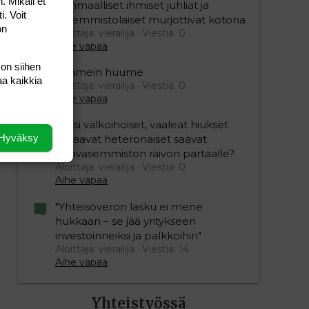
. Mikäli et
Isänmaalliset ihmiset juhliat ja
i. Voit
vasemmistolaiset murjottivat kotona
on
Aloittaja: vierailija
Viestiä: 0
Aihe vapaa
 on siihen
Kaamein huume
aa kaikkia
Aloittaja: vierailija
Viestiä: 0
Aihe vapaa
Miksi valkoihoiset, vaaleat hiukset
Hyväksy
omaavat heteronaiset saavat
vihavasemmiston raivon partaalle?
Aloittaja: vierailija
Viestiä: 0
Aihe vapaa
"Yhteisöveron lasku ei mene
hukkaan – se jää yritykseen
investoinneiksi ja palkkoihin"
Aloittaja: vierailija
Viestiä: 14
Aihe vapaa
Yhteistyössä