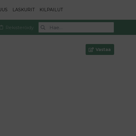
UUS
LASKURIT
KILPAILUT
Rekisteröidy
Vastaa