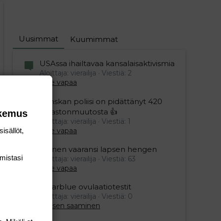
editoriin…
sele
Uusimmat
Kuumimmat
USAssa ihailtavaa kansalaisaktivismia
Aloittaja: vierailija
Viestiä: 2
Aihe vapaa
Ranskan poliisi on pidättänyt 420
ilmastonmuutosta 👍
okemus
Aloittaja: vierailija
Viestiä: 1
Aihe vapaa
isällöt,
Nainen vaaransi lapsen hengen
mis­tasi
Aloittaja: vierailija
Viestiä: 63
Aihe vapaa
Clearblue ovulaatiotestit
Aloittaja: vierailija
Viestiä: 0
Lapsen saaminen