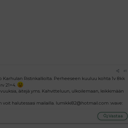
#1
mo Karhulan Ristinkalliolta. Perheeseen kuuluu kohta 1v 8kk
 rv 21+4.
vuuksia, äitejä yms. Kahvitteluun, ulkoilemaan, leikkimään
n voit halutessasi mailailla. lumikki82@hotmail.com :wave:
Vastaa