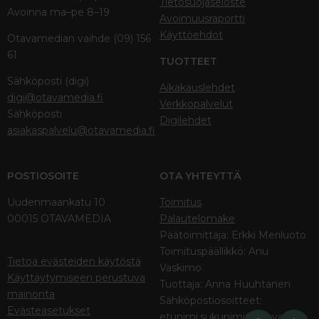
Tietosuojaseloste
Avoinna ma–pe 8–19
Avoimuusraportti
Käyttöehdot
Otavamedian vaihde (09) 156
61
TUOTTEET
Sähköposti (digi)
Aikakauslehdet
digi@otavamedia.fi
Verkkopalvelut
Sähköposti
Digilehdet
asiakaspalvelu@otavamedia.fi
POSTIOSOITE
OTA YHTEYTTÄ
Uudenmaankatu 10
Toimitus
00015 OTAVAMEDIA
Palautelomake
Päätoimittaja: Erkki Meriluoto
Toimituspäällikkö: Anu
Tietoa evästeiden käytöstä
Vaskimo
Käyttäytymiseen perustuva
Tuottaja: Anna Huuhtanen
mainonta
Sähköpostiosoitteet:
Evästeasetukset
etunimi.sukunimi@otava.fi