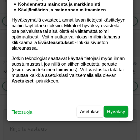
minulla on 8/04 syntynyt poika helsingin kätilö-opistolla.
Kohdennettu mainonta ja markkinointi
Kävijämäärien ja mainonnan mittaaminen
Hyväksymällä evästeet, annat luvan tietojesi käsittelyyn
Ilmoita asiaton viesti
Vastaa
näihin käyttötarkoituksiin. Mikäli et hyväksy evästeitä,
osa palveluista tai sisällöistä ei välttämättä toimi
optimaalisesti. Voit muuttaa valintojasi milloin tahansa
Katja83
klikkaamalla
Evästeasetukset
-linkkiä sivuston
Vieras
alareunassa.
Jotkin teknologiat saattavat käyttää tietojasi myös ilman
20.12.2005
#8
suostumustasi, jos niillä on siihen oikeutettu peruste
(esim. sivun tekninen toimivuus). Voit vastustaa tätä tai
Meillä kaksi poikaa toinen syntynyt 06/04 ja toinen 05/05.
muuttaa kaikkia asetuksiasi valitsemalla alla olevan
Asetukset
-painikkeen.
Ilmoita asiaton viesti
Vastaa
Asetukset
Hyväksy
Tietosuoja
Järjestetty lista
Lihavoitu
Kursivoitu
Laajennettuun editoriin…
Lista
Laajennettuun editoriin…
Lisää hyperlinkki
Lisää kuva
Hymiöt
Laajennettuun editorii
Kumoa
Laajennettuu
Esikat
Järjestämätön lista
Kirjoita vastaus...
Tasaa vasemmalle
9
Normal
Tallenna luonnos
Arial
Fontin koko
Tasaus
Lainaus
Tee uudelleen
Lisää video/media
BBCode-näkymä
Tekstiväri
Paragraph format
Lisää taulukko
Poista muotoilu
Kirjasintyyli
Insert horizontal line
Luonnokset
Yliviivaa
Spoiler
Alleviivattu
Koodi
Rivinsisäinen koodi
Rivinsisäinen spoiler
10
Poista luonnos
Book Antiqua
Suurenna sisennystä