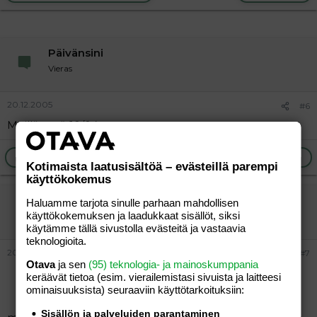
Päivänsini
Vieras
20.12.2005
#6
Meillä tyttö 10/04
Ilmoita asiaton viesti
Vastaa
Kotimaista laatusisältöä – evästeillä parempi
käyttökokemus
äippä5
Haluamme tarjota sinulle parhaan mahdollisen
käyttökokemuksen ja laadukkaat sisällöt, siksi
Uusi jäsen
käytämme tällä sivustolla evästeitä ja vastaavia
teknologioita.
20.12.2005
#7
Otava
ja sen
(95) teknologia- ja mainoskumppania
keräävät tietoa (esim. vierailemis­tasi sivuista ja laitteesi
ominaisuuk­sista) seuraaviin käyttötarkoituksiin:
Sisällön ja palveluiden parantaminen