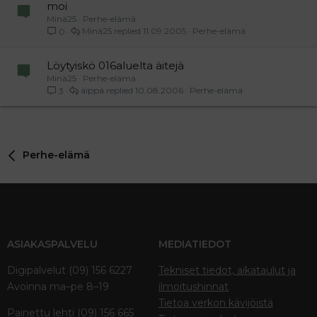
moi
Minä25
Perhe-elämä
Minä25
11.09.2005
Perhe-elämä
0
Löytyiskö 016aluelta äitejä
Minä25
Perhe-elämä
äippä
10.08.2006
Perhe-elämä
3
Perhe-elämä
ASIAKASPALVELU
MEDIATIEDOT
Digipalvelut (09) 156 6227
Tekniset tiedot, aikataulut ja
Avoinna ma–pe 8–19
ilmoitushinnat
Tietoa verkon kävijöistä
Painettu lehti (09) 156 665