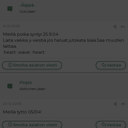
-Äippä-
Uusi jäsen
14.12.2005
#4
Meillä poika syntyi 25.9.04
Laita vaikka y-viestiä jos haluat jutskata lisää.Saa muutkin
laittaa.
:heart: :wave: :heart:
Ilmoita asiaton viesti
Vastaa
Pirpiz
Aktiivinen jäsen
20.12.2005
#5
Meillä tyttö 05/04!
Ilmoita asiaton viesti
Vastaa