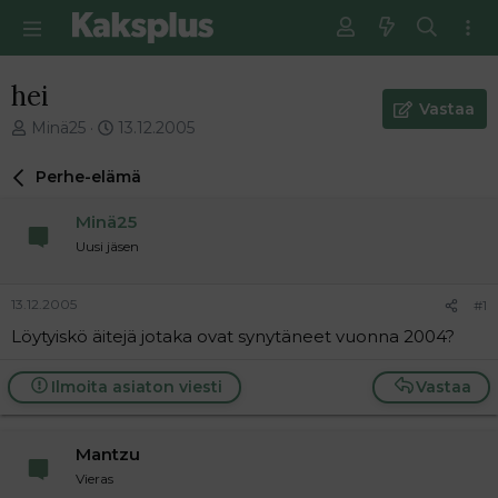
hei
Vastaa
V
E
Minä25
13.12.2005
i
n
e
s
Perhe-elämä
s
i
t
m
Minä25
i
m
Uusi jäsen
k
ä
e
i
t
n
13.12.2005
#1
j
e
Löytyiskö äitejä jotaka ovat synytäneet vuonna 2004?
u
n
n
v
a
i
Ilmoita asiaton viesti
Vastaa
l
e
o
s
i
t
Mantzu
t
i
Vieras
t