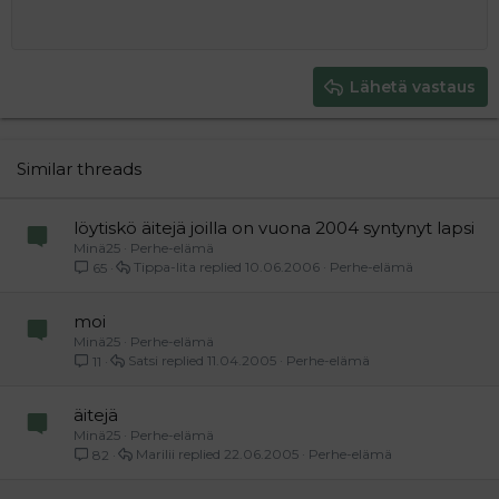
Heading 1
Keskitä
12
Courier New
Pienennä sisennystä
Tasaa oikealle
Heading 2
15
Georgia
Justify text
Heading 3
Lähetä vastaus
18
Tahoma
22
Times New Roman
26
Trebuchet MS
Similar threads
Verdana
löytiskö äitejä joilla on vuona 2004 syntynyt lapsi
Minä25
Perhe-elämä
Tippa-Iita
10.06.2006
Perhe-elämä
65
moi
Minä25
Perhe-elämä
Satsi
11.04.2005
Perhe-elämä
11
äitejä
Minä25
Perhe-elämä
Marilii
22.06.2005
Perhe-elämä
82