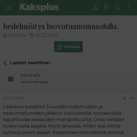
hedelmöitys luovutusmunasolulla.
V
E
taustalla
26.02.2005
i
n
e
s
Vastaa
s
i
t
m
Lapsen saaminen
i
m
k
ä
taustalla
e
i
t
n
Aktiivinen jäsen
j
e
u
n
26.02.2005
#1
n
v
a
i
Lääkärini suositteli 3 vuoden tutkimusten ja
l
e
epäonnistumisien jälkeen luovutetulla munasolulla
o
s
tapahtuvaa raskauden mahdollisuutta. Onko kellään
i
t
kokemusta asiasta. Myös läheisillä. Miten itse olette
t
i
suhtautuneet asiaan. Katseltuani internetistä aihetta
t