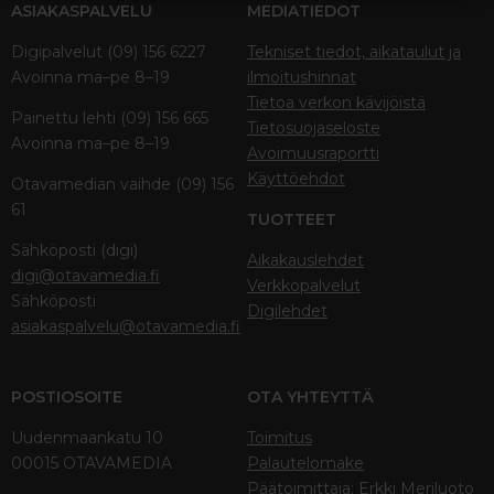
ASIAKASPALVELU
MEDIATIEDOT
Digipalvelut (09) 156 6227
Tekniset tiedot, aikataulut ja
Avoinna ma–pe 8–19
ilmoitushinnat
Tietoa verkon kävijöistä
Painettu lehti (09) 156 665
Tietosuojaseloste
Avoinna ma–pe 8–19
Avoimuusraportti
Käyttöehdot
Otavamedian vaihde (09) 156
61
TUOTTEET
Sähköposti (digi)
Aikakauslehdet
digi@otavamedia.fi
Verkkopalvelut
Sähköposti
Digilehdet
asiakaspalvelu@otavamedia.fi
POSTIOSOITE
OTA YHTEYTTÄ
Uudenmaankatu 10
Toimitus
00015 OTAVAMEDIA
Palautelomake
Päätoimittaja: Erkki Meriluoto