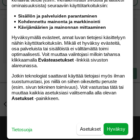
Ilmoita asiaton viesti
Vastaa
ominaisuuk­sista) seuraaviin käyttötarkoituksiin:
Sisällön ja palveluiden parantaminen
Kohdennettu mainonta ja markkinointi
Järjestetty lista
Kävijämäärien ja mainonnan mittaaminen
Lihavoitu
Kursivoitu
Laajennettuun editoriin…
Lista
Laajennettuun editoriin…
Lisää hyperlinkki
Lisää kuva
Hymiöt
Laajennettuun editorii
Kumoa
Laajennettuu
Esikat
Hyväksymällä evästeet, annat luvan tietojesi käsittelyyn
Järjestämätön lista
Kirjoita vastaus...
Tasaa vasemmalle
9
Normal
Tallenna luonnos
Arial
Fontin koko
Tasaus
Lainaus
Tee uudelleen
Lisää video/media
BBCode-näkymä
Tekstiväri
Paragraph format
Lisää taulukko
Poista muotoilu
Kirjasintyyli
Insert horizontal line
Luonnokset
Yliviivaa
Spoiler
Alleviivattu
Koodi
Rivinsisäinen koodi
Rivinsisäinen spoiler
näihin käyttötarkoituksiin. Mikäli et hyväksy evästeitä,
10
Poista luonnos
Book Antiqua
Suurenna sisennystä
osa palveluista tai sisällöistä ei välttämättä toimi
Heading 1
Keskitä
optimaalisesti. Voit muuttaa valintojasi milloin tahansa
12
Courier New
Pienennä sisennystä
Tasaa oikealle
klikkaamalla
Evästeasetukset
-linkkiä sivuston
Heading 2
alareunassa.
15
Georgia
Justify text
Heading 3
Lähetä vastaus
Jotkin teknologiat saattavat käyttää tietojasi myös ilman
18
Tahoma
suostumustasi, jos niillä on siihen oikeutettu peruste
22
Times New Roman
(esim. sivun tekninen toimivuus). Voit vastustaa tätä tai
muuttaa kaikkia asetuksiasi valitsemalla alla olevan
26
Trebuchet MS
Asetukset
-painikkeen.
Lapsen saaminen
Verdana
Asetukset
Hyväksy
Tietosuoja