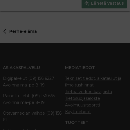
Justify text
Heading 3
Lähetä vastaus
18
Tahoma
22
Times New Roman
26
Trebuchet MS
Perhe-elämä
Verdana
ASIAKASPALVELU
MEDIATIEDOT
Digipalvelut (09) 156 6227
Tekniset tiedot, aikataulut ja
Avoinna ma–pe 8–19
ilmoitushinnat
Tietoa verkon kävijöistä
Painettu lehti (09) 156 665
Tietosuojaseloste
Avoinna ma–pe 8–19
Avoimuusraportti
Käyttöehdot
Otavamedian vaihde (09) 156
61
TUOTTEET