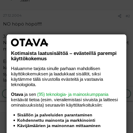
Jäsen
27.12.2004
#2
NO höpö höpö!!!!!
Joulu oli mulle ainakin virallinen loma laihdutuksesta!
Nyt taas palaudutaan ruotuun (tai jos uutenavuonna nyt
muutamat nakit ja pottusallaadit)..
Kotimaista laatusisältöä – evästeillä parempi
käyttökokemus
En kattonu syömisiäni sitten pätkääkään! Eilen isäntä
katto mua ruokapöydässä ja sanoi että sä et oo ikinä
Haluamme tarjota sinulle parhaan mahdollisen
syöny noin isoa annosta ja niin vaan uppos napaan
käyttökokemuksen ja laadukkaat sisällöt, siksi
käytämme tällä sivustolla evästeitä ja vastaavia
laatikot ja kinkut! .. Ja suklaat piparit ja tortut..
teknologioita.
Ilmoita asiaton viesti
Vastaa
Otava
ja sen
(95) teknologia- ja mainoskumppania
keräävät tietoa (esim. vierailemis­tasi sivuista ja laitteesi
ominaisuuk­sista) seuraaviin käyttötarkoituksiin:
Sisällön ja palveluiden parantaminen
Homma kesken
Kohdennettu mainonta ja markkinointi
Kävijämäärien ja mainonnan mittaaminen
Vieras