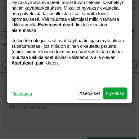
Hyväksymällä evästeet, annat luvan tietojesi käsittelyyn
näihin käyttötarkoituksiin. Mikäli et hyväksy evästeitä,
30.12.2004
#3
osa palveluista tai sisällöistä ei välttämättä toimi
optimaalisesti. Voit muuttaa valintojasi milloin tahansa
klikkaamalla
Evästeasetukset
-linkkiä sivuston
Joo, joulu on poikkeus ja loma, ja mässäilyä luvan kanssa.
alareunassa.
Ei siihen kuole jos kerran vuodessa ahtaa navan täyteen,
Jotkin teknologiat saattavat käyttää tietojasi myös ilman
ei yksi syöpöttelyjakso koko vuoden läskejä ylläpidä.
suostumustasi, jos niillä on siihen oikeutettu peruste
(esim. sivun tekninen toimivuus). Voit vastustaa tätä tai
muuttaa kaikkia asetuksiasi valitsemalla alla olevan
Asetukset
-painikkeen.
Ilmoita asiaton viesti
Vastaa
Asetukset
Hyväksy
Tietosuoja
Järjestetty lista
Lihavoitu
Kursivoitu
Laajennettuun editoriin…
Lista
Laajennettuun editoriin…
Lisää hyperlinkki
Lisää kuva
Hymiöt
Laajennettuun editorii
Kumoa
Laajennettuu
Esikat
Järjestämätön lista
Kirjoita vastaus...
Tasaa vasemmalle
9
Normal
Tallenna luonnos
Arial
Fontin koko
Tasaus
Lainaus
Tee uudelleen
Lisää video/media
BBCode-näkymä
Tekstiväri
Paragraph format
Lisää taulukko
Poista muotoilu
Kirjasintyyli
Insert horizontal line
Luonnokset
Yliviivaa
Spoiler
Alleviivattu
Koodi
Rivinsisäinen koodi
Rivinsisäinen spoiler
10
Poista luonnos
Book Antiqua
Suurenna sisennystä
Heading 1
Keskitä
12
Courier New
Pienennä sisennystä
Tasaa oikealle
Heading 2
15
Georgia