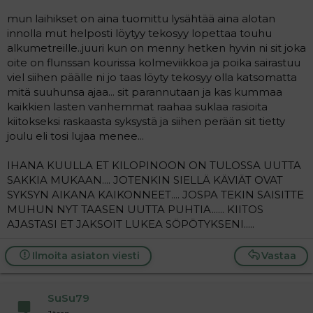
a
mun laihikset on aina tuomittu lysähtää aina alotan
j
a
innolla mut helposti löytyy tekosyy lopettaa touhu
alkumetreille..juuri kun on menny hetken hyvin ni sit joka
oite on flunssan kourissa kolmeviikkoa ja poika sairastuu
viel siihen päälle ni jo taas löyty tekosyy olla katsomatta
mitä suuhunsa ajaa... sit parannutaan ja kas kummaa
kaikkien lasten vanhemmat raahaa suklaa rasioita
kiitokseksi raskaasta syksystä ja siihen perään sit tietty
joulu eli tosi lujaa menee...
IHANA KUULLA ET KILOPINOON ON TULOSSA UUTTA
SAKKIA MUKAAN.... JOTENKIN SIELLÄ KÄVIÄT OVAT
SYKSYN AIKANA KAIKONNEET.... JOSPA TEKIN SAISITTE
MUHUN NYT TAASEN UUTTA PUHTIA...... KIITOS
AJASTASI ET JAKSOIT LUKEA SÖPÖTYKSENI.....
Ilmoita asiaton viesti
Vastaa
SuSu79