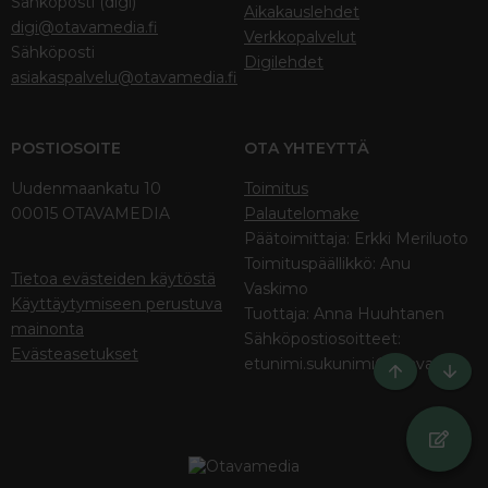
Sähköposti (digi)
Aikakauslehdet
digi@otavamedia.fi
Verkkopalvelut
Sähköposti
Digilehdet
asiakaspalvelu@otavamedia.fi
POSTIOSOITE
OTA YHTEYTTÄ
Uudenmaankatu 10
Toimitus
00015 OTAVAMEDIA
Palautelomake
Päätoimittaja: Erkki Meriluoto
Toimituspäällikkö: Anu
Tietoa evästeiden käytöstä
Vaskimo
Käyttäytymiseen perustuva
Tuottaja: Anna Huuhtanen
mainonta
Sähköpostiosoitteet:
Evästeasetukset
etunimi.sukunimi@otava.fi
Ylös
Bott