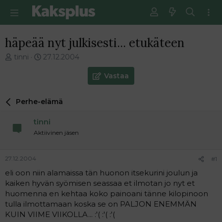
häpeää nyt julkisesti... etukäteen
V
E
tinni
27.12.2004
i
n
e
s
Vastaa
s
i
t
m
Perhe-elämä
i
m
k
ä
tinni
e
i
t
n
Aktiivinen jäsen
j
e
u
n
27.12.2004
#1
n
v
a
i
eli oon niin alamaissa tän huonon itsekurini joulun ja
l
e
kaiken hyvän syömisen seassaa et ilmotan jo nyt et
o
s
huomenna en kehtaa koko painoani tänne kilopinoon
i
t
tulla ilmottamaan koska se on PALJON ENEMMÄN
t
i
KUIN VIIME VIIKOLLA... :'( :'( :'(
t