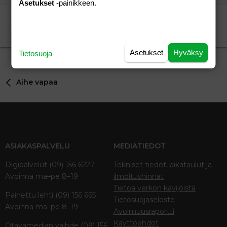
Asetukset
-painikkeen.
Kuukautisetko?
Pikkunen2
Lapsen saaminen
Pikkunen2
21.03.2013
Lapsen saaminen
0
Asetukset
Hyväksy
Tietosuoja
Aihe vapaa
ASIAKASPALVELU
MEDIATIEDOT
Digipalvelut (09) 156 6227
Tekniset tiedot, aikataulut ja
Avoinna ma–pe 8–19
ilmoitushinnat
Tietoa verkon kävijöistä
Painettu lehti (09) 156 665
Tietosuojaseloste
Avoinna ma–pe 8–19
Avoimuusraportti
Käyttöehdot
Otavamedian vaihde (09) 156