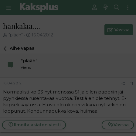
hankalaa....
Vastaa
V
E
"plääh"
16.04.2012
i
n
e
s
Aihe vapaa
s
i
t
m
"plääh"
i
m
Vieras
k
ä
e
i
t
n
16.04.2012
#1
j
e
Normaalisti kp 33 nyt menossa 51 ja eilen paperiin jäi
u
n
pyyhkiessä rusehtavaa vuotoa. Testiä en ole tehnyt. E-
n
v
a
i
kapseli käytössä. Etova olo oli pari viikkoa nyt sekin on
l
e
loppunut. Kohdunnapukka kova, huimaa.
o
s
i
t
Ilmoita asiaton viesti
Vastaa
t
i
t