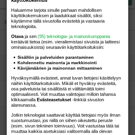
käyttökokemus
Lähetä vastaus
18
Tahoma
Haluamme tarjota sinulle parhaan mahdollisen
22
Times New Roman
käyttökokemuksen ja laadukkaat sisällöt, siksi
26
käytämme tällä sivustolla evästeitä ja vastaavia
Trebuchet MS
Similar threads
teknologioita.
Verdana
Otava
ja sen
(95) teknologia- ja mainoskumppania
Aapuva, raskaanako?
keräävät tietoa (esim. vierailemis­tasi sivuista ja laitteesi
Aapuva
Aihe vapaa
ominaisuuk­sista) seuraaviin käyttötarkoituksiin:
ghjkkkkk
08.11.2014
Aihe vapaa
1
Sisällön ja palveluiden parantaminen
Kohdennettu mainonta ja markkinointi
Onko muille käyny menkkojen kanssa näin?
Kävijämäärien ja mainonnan mittaaminen
Ihmettelijä
Aihe vapaa
ninnananna
02.09.2009
Aihe vapaa
22
Hyväksymällä evästeet, annat luvan tietojesi käsittelyyn
näihin käyttötarkoituksiin. Mikäli et hyväksy evästeitä,
Oviksen jälkeisestä tiputtelusta
osa palveluista tai sisällöistä ei välttämättä toimi
optimaalisesti. Voit muuttaa valintojasi milloin tahansa
dibbadai
Aihe vapaa
klikkaamalla
dibbadai
Evästeasetukset
19.08.2010
-linkkiä sivuston
Aihe vapaa
3
alareunassa.
Mitä ihmettä mun elimistössä tapahtuu??
Jotkin teknologiat saattavat käyttää tietojasi myös ilman
Veikkauksia?KP 30/24-26..
suostumustasi, jos niillä on siihen oikeutettu peruste
(esim. sivun tekninen toimivuus). Voit vastustaa tätä tai
ihmejuttu!
Aihe vapaa
muuttaa kaikkia asetuksiasi valitsemalla alla olevan
mie
14.04.2010
Aihe vapaa
11