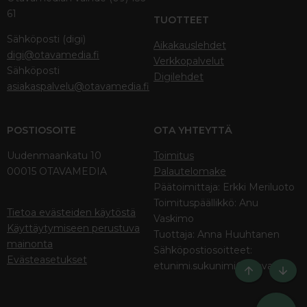
61
TUOTTEET
Sähköposti (digi)
Aikakauslehdet
digi@otavamedia.fi
Verkkopalvelut
Sähköposti
Digilehdet
asiakaspalvelu@otavamedia.fi
POSTIOSOITE
OTA YHTEYTTÄ
Uudenmaankatu 10
Toimitus
00015 OTAVAMEDIA
Palautelomake
Päätoimittaja: Erkki Meriluoto
Toimituspäällikkö: Anu
Tietoa evästeiden käytöstä
Vaskimo
Käyttäytymiseen perustuva
Tuottaja: Anna Huuhtanen
mainonta
Sähköpostiosoitteet:
Evästeasetukset
etunimi.sukunimi@otava.fi
Ylös
Bott