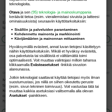
Vieras
teknologioita.
Otava
ja sen
(95) teknologia- ja mainoskumppania
02.06.2006
#6
keräävät tietoa (esim. vierailemis­tasi sivuista ja laitteesi
ominaisuuk­sista) seuraaviin käyttötarkoituksiin:
Eipä se kuminauha tee juuri muuta kuin vaimentaa sitä
tärinää ja ylös-alas heilumista.
Sisällön ja palveluiden parantaminen
Kohdennettu mainonta ja markkinointi
Kävijämäärien ja mainonnan mittaaminen
Ilmoita asiaton viesti
Vastaa
Hyväksymällä evästeet, annat luvan tietojesi käsittelyyn
näihin käyttötarkoituksiin. Mikäli et hyväksy evästeitä,
kikka
osa palveluista tai sisällöistä ei välttämättä toimi
Jäsen
optimaalisesti. Voit muuttaa valintojasi milloin tahansa
klikkaamalla
Evästeasetukset
-linkkiä sivuston
alareunassa.
04.06.2006
#7
Jotkin teknologiat saattavat käyttää tietojasi myös ilman
Meillä on vajaan vuoden vanha Sleepy ja kiinni
suostumustasi, jos niillä on siihen oikeutettu peruste
tarakallisessa pyörässä (pyörän rungossa omalla
(esim. sivun tekninen toimivuus). Voit vastustaa tätä tai
kiinnityssysteemillään). Tod. näk. käy ilman tarakkaa
muuttaa kaikkia asetuksiasi valitsemalla alla olevan
olevaankin, koska mitään kiinnikkeitä tarakkaan ei ole.
Asetukset
-painikkeen.
hyväksi havaittu istuin.