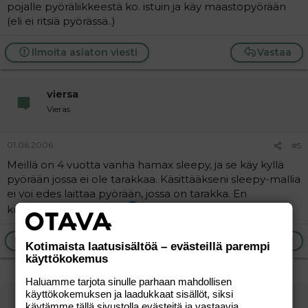
pojalle pyöräliikkeestä ko. istuin ja käy maastopyörään
(eli ei ritsiä pyörässä..)
Ilmoita asiaton viesti
Vastaa
viersa
Vieras
01.06.2006
#5
Meillä on 4 vuotta vanha hamax sleepy, ja se käy kyllä
pyörään jossa ei ole tarakkaa. Käsittääkseni sleepy-mallia
ei voi edes laittaa pyörään, jossa on tarakka. En
kuitenkaan ole varma.
Ilmoita asiaton viesti
Vastaa
Kotimaista laatusisältöä – evästeillä parempi
käyttökokemus
Haluamme tarjota sinulle parhaan mahdollisen
käyttökokemuksen ja laadukkaat sisällöt, siksi
taustalta
käytämme tällä sivustolla evästeitä ja vastaavia