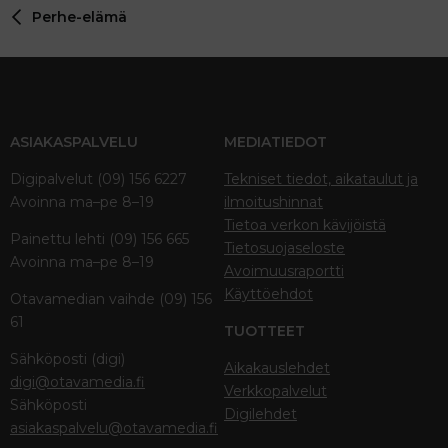
Perhe-elämä
Verdana
ASIAKASPALVELU
MEDIATIEDOT
Digipalvelut (09) 156 6227
Tekniset tiedot, aikataulut ja
Avoinna ma–pe 8–19
ilmoitushinnat
Tietoa verkon kävijöistä
Painettu lehti (09) 156 665
Tietosuojaseloste
Avoinna ma–pe 8–19
Avoimuusraportti
Käyttöehdot
Otavamedian vaihde (09) 156
61
TUOTTEET
Sähköposti (digi)
Aikakauslehdet
digi@otavamedia.fi
Verkkopalvelut
Sähköposti
Digilehdet
asiakaspalvelu@otavamedia.fi