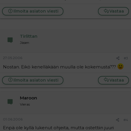
Ilmoita asiaton viesti
Vastaa
Tirlittan
Jäsen
27.05.2006
#3
Nostan. Eikö kenelläkään muulla ole kokemusta???
Ilmoita asiaton viesti
Vastaa
Maroon
Vieras
01.06.2006
#4
Enpä ole kyllä lukenut ohjeita, mutta ostettiin juuri