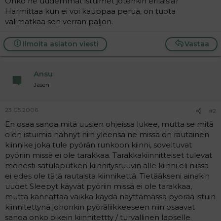
Onko ne uudemmat istuimet jotenkin erilaisia?
a
Harmittaa kun ei voi kauppaa perua, on tuota
j
välimatkaa sen verran paljon.
a
Ilmoita asiaton viesti
Vastaa
Ansu
Jäsen
23.05.2006
#2
En osaa sanoa mitä uusien ohjeissa lukee, mutta se mitä
olen istuimia nähnyt niin yleensä ne missä on rautainen
kiinnike joka tule pyörän runkoon kiinni, soveltuvat
pyöriin missä ei ole tarakkaa. Tarakkakiinnitteiset tulevat
monesti satulaputken kiinnitysruuvin alle kiinni eli niissä
ei edes ole tätä rautaista kiinnikettä. Tietääkseni ainakin
uudet Sleepyt käyvät pyöriin missä ei ole tarakkaa,
mutta kannattaa vaikka käydä näyttämässä pyörää istuin
kiinnitettynä johonkin pyöräliikkeeseen niin osaavat
sanoa onko oikein kiinnitettty / turvallinen lapselle.