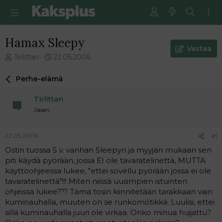
Hamax Sleepy
Vastaa
V
E
Tirlittan
22.05.2006
i
n
e
s
Perhe-elämä
s
i
t
m
Tirlittan
i
m
Jäsen
k
ä
e
i
t
n
22.05.2006
#1
j
e
Ostin tuossa 5 v. vanhan Sleepyn ja myyjän mukaan sen
u
n
piti käydä pyörään, jossa EI ole tavaratelinettä, MUTTA
n
v
a
i
käyttöohjeessa lukee, "ettei sovellu pyörään jossa ei ole
l
e
tavaratelinettä"!!! Miten niissä uusimpien istuinten
o
s
ohjeissa lukee??? Tämä tosin kiinnitetään tarakkaan vain
i
t
kuminauhalla, muuten on se runkomötikkä. Luulisi, ettei
t
i
sillä kuminauhalla juuri ole virkaa. Onko minua huijattu?
t