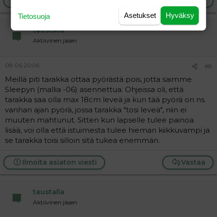
Ilmoita asiaton viesti
Vastaa
Asetukset
Hyväksy
Tietosuoja
taustalla
Aktiivinen jäsen
08.06.2006
#8
Meillä piti tarakka ottaa pyörästä pois, jotta saimme
Sleepyn (mallia -06) asennettua. Ohjeissa oli, että
tarakka saa olla max 18cm leveä ja kun tää pyörä on ns.
vanhan ajan pyörä, jossa tarakka "tosi leveä", niin ei
muuten mahtunut. Sitten kun lapselle tulee painoa
lisää, voi olla että istuimesta tulee hieman kiikkuvampi ja
se tarakka toisi silloin sitä tukea enemmän.
Ilmoita asiaton viesti
Vastaa
taustalla
Aktiivinen jäsen