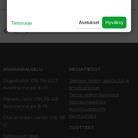
xx
29.08.2010
Aihe vapaa
16
Asetukset
Hyväksy
Tietosuoja
Lapset ja teinit
ASIAKASPALVELU
MEDIATIEDOT
Digipalvelut (09) 156 6227
Tekniset tiedot, aikataulut ja
Avoinna ma–pe 8–19
ilmoitushinnat
Tietoa verkon kävijöistä
Painettu lehti (09) 156 665
Tietosuojaseloste
Avoinna ma–pe 8–19
Avoimuusraportti
Käyttöehdot
Otavamedian vaihde (09) 156
61
TUOTTEET
Sähköposti (digi)