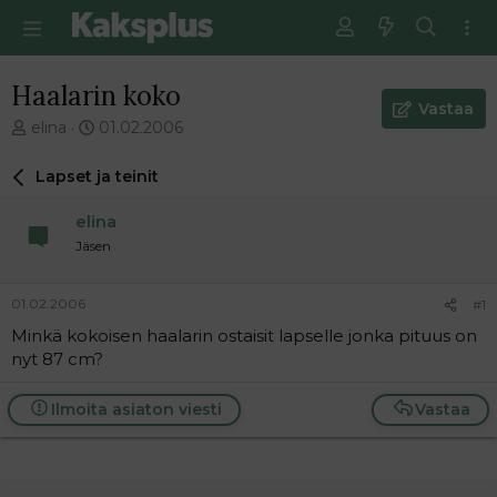
Haalarin koko
Vastaa
V
E
elina
01.02.2006
i
n
e
s
Lapset ja teinit
s
i
t
m
elina
i
m
Jäsen
k
ä
e
i
t
n
01.02.2006
#1
j
e
Minkä kokoisen haalarin ostaisit lapselle jonka pituus on
u
n
nyt 87 cm?
n
v
a
i
l
e
Ilmoita asiaton viesti
Vastaa
o
s
i
t
t
i
t