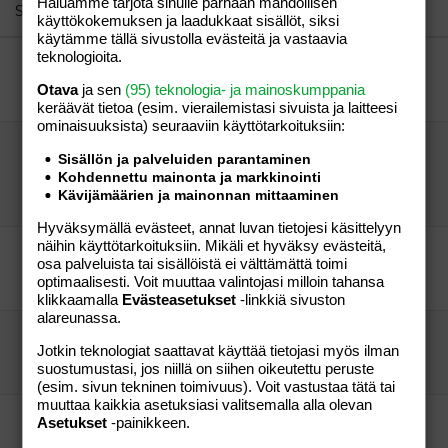
Haluamme tarjota sinulle parhaan mahdollisen
26
Trebuchet MS
Similar threads
käyttökokemuksen ja laadukkaat sisällöt, siksi
Verdana
käytämme tällä sivustolla evästeitä ja vastaavia
teknologioita.
koko ongelma
:)
Aihe vapaa
Otava
ja sen
(95) teknologia- ja mainoskumppania
"a.p"
05.01.2011
Aihe vapaa
7
keräävät tietoa (esim. vierailemis­tasi sivuista ja laitteesi
ominaisuuk­sista) seuraaviin käyttötarkoituksiin:
Kulunut aihe, mutta minkä kokoinen vk-haalari
Sisällön ja palveluiden parantaminen
2,5v?
Kohdennettu mainonta ja markkinointi
kiitos
Aihe vapaa
Kävijämäärien ja mainonnan mittaaminen
kiitos
03.08.2010
Aihe vapaa
11
Hyväksymällä evästeet, annat luvan tietojesi käsittelyyn
näihin käyttötarkoituksiin. Mikäli et hyväksy evästeitä,
talvihaalarin koko?
osa palveluista tai sisällöistä ei välttämättä toimi
mametsu
Aihe vapaa
optimaalisesti. Voit muuttaa valintojasi milloin tahansa
"vieras"
01.09.2011
Aihe vapaa
7
klikkaamalla
Evästeasetukset
-linkkiä sivuston
alareunassa.
Haalarin kokoasiaa
Jotkin teknologiat saattavat käyttää tietojasi myös ilman
A
Aihe vapaa
suostumustasi, jos niillä on siihen oikeutettu peruste
Tinii harmaana
22.06.2010
Aihe vapaa
12
(esim. sivun tekninen toimivuus). Voit vastustaa tätä tai
muuttaa kaikkia asetuksiasi valitsemalla alla olevan
Minkä kokoinen haalari vastasyntyneelle?
Asetukset
-painikkeen.
"mimmu"
Aihe vapaa