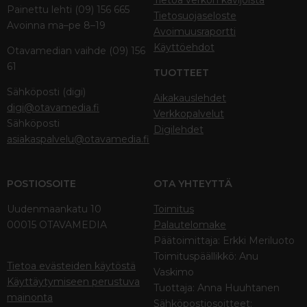
Tietoa verkon kävijöistä
Painettu lehti (09) 156 665
Tietosuojaseloste
Avoinna ma–pe 8–19
Avoimuusraportti
Käyttöehdot
Otavamedian vaihde (09) 156
61
TUOTTEET
Sähköposti (digi)
Aikakauslehdet
digi@otavamedia.fi
Verkkopalvelut
Sähköposti
Digilehdet
asiakaspalvelu@otavamedia.fi
POSTIOSOITE
OTA YHTEYTTÄ
Uudenmaankatu 10
Toimitus
00015 OTAVAMEDIA
Palautelomake
Päätoimittaja: Erkki Meriluoto
Toimituspäällikkö: Anu
Tietoa evästeiden käytöstä
Vaskimo
Käyttäytymiseen perustuva
Tuottaja: Anna Huuhtanen
mainonta
Sähköpostiosoitteet: