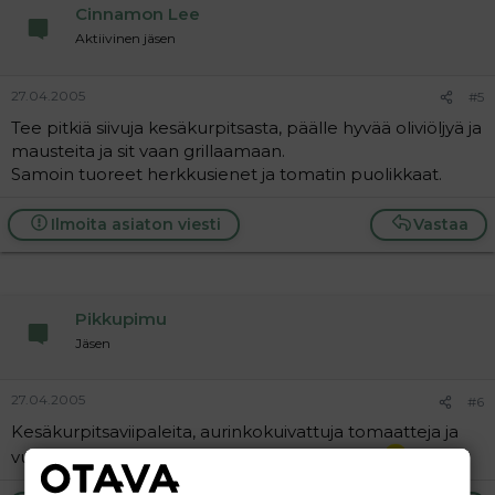
Cinnamon Lee
Aktiivinen jäsen
27.04.2005
#5
Tee pitkiä siivuja kesäkurpitsasta, päälle hyvää oliviöljyä ja
mausteita ja sit vaan grillaamaan.
Samoin tuoreet herkkusienet ja tomatin puolikkaat.
Ilmoita asiaton viesti
Vastaa
Pikkupimu
Jäsen
27.04.2005
#6
Kesäkurpitsaviipaleita, aurinkokuivattuja tomaatteja ja
vuohenjuustoa folioon ja grilliin. Hyvää tulee.