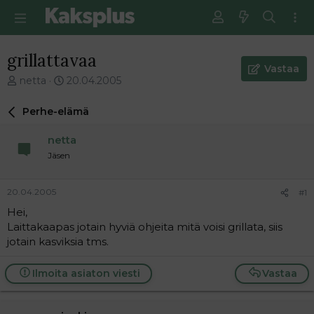
grillattavaa
Vastaa
V
E
netta
20.04.2005
i
n
e
s
Perhe-elämä
s
i
t
m
netta
i
m
Jäsen
k
ä
e
i
t
n
20.04.2005
#1
j
e
Hei,
u
n
Laittakaapas jotain hyviä ohjeita mitä voisi grillata, siis
n
v
a
i
jotain kasviksia tms.
l
e
o
s
Ilmoita asiaton viesti
Vastaa
i
t
t
i
t