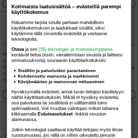
Ilmoita asiaton viesti
Vastaa
Kotimaista laatusisältöä – evästeillä parempi
käyttökokemus
Mörripörri
Haluamme tarjota sinulle parhaan mahdollisen
käyttökokemuksen ja laadukkaat sisällöt, siksi
Vieras
käytämme tällä sivustolla evästeitä ja vastaavia
teknologioita.
27.04.2005
#7
Otava
ja sen
(95) teknologia- ja mainoskumppania
kesäkurpitsaa päälle grillimaustetta ja juustoraastetta
keräävät tietoa (esim. vierailemis­tasi sivuista ja laitteesi
ominaisuuk­sista) seuraaviin käyttötarkoituksiin:
tulee ihanaa...
Perunaa, sipulia ja makkarapaloja folioon mausta suolala
Sisällön ja palveluiden parantaminen
tulee hyvää..
Kohdennettu mainonta ja markkinointi
Tietty folio leivät, täytetyt herkkusienet, vartaat...
Kävijämäärien ja mainonnan mittaaminen
Hyväksymällä evästeet, annat luvan tietojesi käsittelyyn
Ilmoita asiaton viesti
Vastaa
näihin käyttötarkoituksiin. Mikäli et hyväksy evästeitä,
osa palveluista tai sisällöistä ei välttämättä toimi
optimaalisesti. Voit muuttaa valintojasi milloin tahansa
Jyty
klikkaamalla
Evästeasetukset
-linkkiä sivuston
alareunassa.
Jäsen
Jotkin teknologiat saattavat käyttää tietojasi myös ilman
suostumustasi, jos niillä on siihen oikeutettu peruste
27.04.2005
#8