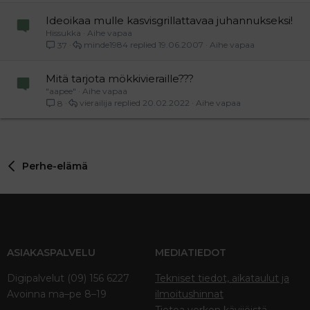
Ideoikaa mulle kasvisgrillattavaa juhannukseksi!
Hissukka
Aihe vapaa
minde1984
19.06.2007
Aihe vapaa
37
Mitä tarjota mökkivieraille???
"aapee"
Aihe vapaa
vierailija
20.02.2022
Aihe vapaa
8
Perhe-elämä
ASIAKASPALVELU
MEDIATIEDOT
Digipalvelut (09) 156 6227
Tekniset tiedot, aikataulut ja
Avoinna ma–pe 8–19
ilmoitushinnat