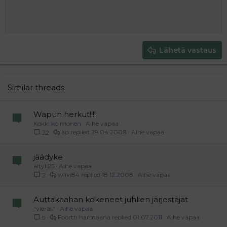
10
Poista luonnos
Book Antiqua
Suurenna sisennystä
Heading 1
Keskitä
12
Courier New
Pienennä sisennystä
Tasaa oikealle
Heading 2
15
Georgia
Justify text
Heading 3
Lähetä vastaus
18
Tahoma
22
Times New Roman
26
Trebuchet MS
Similar threads
Verdana
Wapun herkut!!!!
Kokki kolmonen
Aihe vapaa
ap
29.04.2008
Aihe vapaa
22
jäädyke
äityli25
Aihe vapaa
wiivi84
18.12.2008
Aihe vapaa
2
Auttakaahan kokeneet juhlien järjestäjät
"vieras"
Aihe vapaa
Foortti harmaana
01.07.2011
Aihe vapaa
9