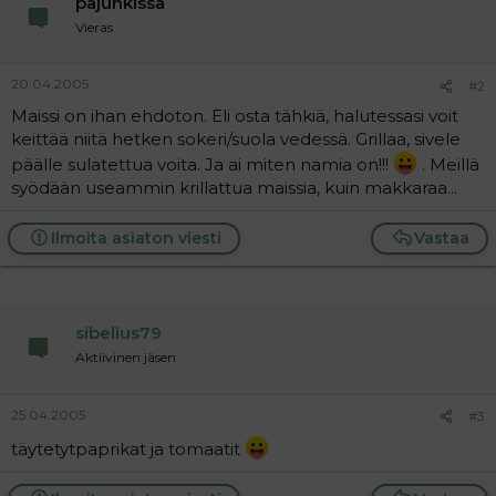
pajunkissa
a
Vieras
j
a
20.04.2005
#2
Maissi on ihan ehdoton. Eli osta tähkiä, halutessasi voit
keittää niitä hetken sokeri/suola vedessä. Grillaa, sivele
päälle sulatettua voita. Ja ai miten namia on!!!
. Meillä
syödään useammin krillattua maissia, kuin makkaraa...
Ilmoita asiaton viesti
Vastaa
sibelius79
Aktiivinen jäsen
25.04.2005
#3
täytetytpaprikat ja tomaatit