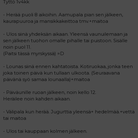
Tyttö 1v4kk
- Herää puoli 8 aikoihin. Aamupala pian sen jälkeen,
kaurapuuroa ja mansikkakeittoa tmv.+maitoa
- Ulos siinä yhdeksän aikaan. Yleensä vaunuilemaan ja
sen jälkeen tuohon omalle pihalle tai puistoon. Sisälle
noin puol 11.
(Paitsi tässä myrskyssä) =D
- Lounas siinä ennen kahtatoista. Kotiruokaa, jonka teen
joka toinen päivä kun tullaan ulkoota. (Seuraavana
päivänä syö samaa lounaalla)+maitoa
- Päiväunille ruoan jälkeen, noin kello 12.
Heräilee noin kahden aikaan.
- Välipala kun herää. Jugurttia yleensä+ hedelmää.+vettä
tai maitoa
- Ulos tai kauppaan kolmen jälkeen.