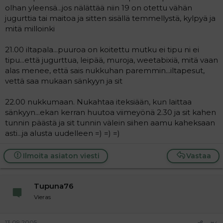
olhan yleensä...jos nälättää niin 19 on otettu vähän
jugurttia tai maitoa ja sitten sisällä temmellystä, kylpyä ja
mitä milloinki
21.00 iltapala...puuroa on koitettu mutku ei tipu ni ei
tipu...että jugurttua, leipää, muroja, weetabixiä, mitä vaan
alas menee, että sais nukkuhan paremmin...iltapesut,
vettä saa mukaan sänkyyn ja sit
22.00 nukkumaan. Nukahtaa iteksiään, kun laittaa
sänkyyn...ekan kerran huutoa viimeyönä 2.30 ja sit kahen
tunnin päästä ja sit tunnin välein siihen aamu kaheksaan
asti...ja alusta uudelleen =) =) =)
Ilmoita asiaton viesti
Vastaa
Tupuna76
Vieras
13.09.2005