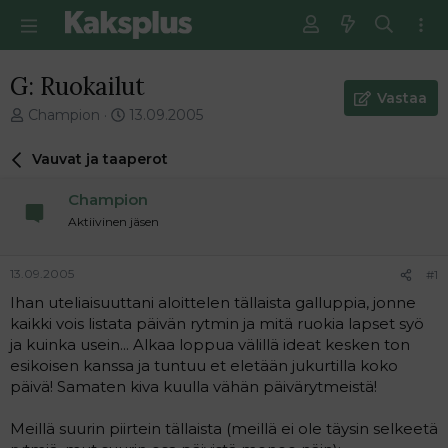
G: Ruokailut
Vastaa
V
E
Champion
13.09.2005
i
n
e
s
Vauvat ja taaperot
s
i
t
m
Champion
i
m
Aktiivinen jäsen
k
ä
e
i
t
n
13.09.2005
#1
j
e
Ihan uteliaisuuttani aloittelen tällaista galluppia, jonne
u
n
kaikki vois listata päivän rytmin ja mitä ruokia lapset syö
n
v
a
i
ja kuinka usein... Alkaa loppua välillä ideat kesken ton
l
e
esikoisen kanssa ja tuntuu et eletään jukurtilla koko
o
s
päivä! Samaten kiva kuulla vähän päivärytmeistä!
i
t
t
i
Meillä suurin piirtein tällaista (meillä ei ole täysin selkeetä
t