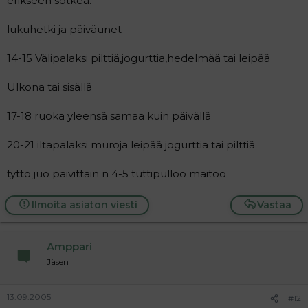
erikseen sotkea.
lukuhetki ja päiväunet
14-15 Välipalaksi pilttiä,jogurttia,hedelmää tai leipää
Ulkona tai sisällä
17-18 ruoka yleensä samaa kuin päivällä
20-21 iltapalaksi muroja leipää jogurttia tai pilttiä
tyttö juo päivittäin n 4-5 tuttipulloo maitoo
Ilmoita asiaton viesti
Vastaa
Amppari
Jäsen
13.09.2005
#12