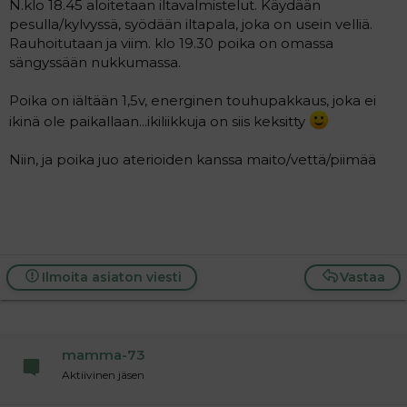
N.klo 18.45 aloitetaan iltavalmistelut. Käydään
pesulla/kylvyssä, syödään iltapala, joka on usein velliä.
Rauhoitutaan ja viim. klo 19.30 poika on omassa
sängyssään nukkumassa.
Poika on iältään 1,5v, energinen touhupakkaus, joka ei
ikinä ole paikallaan...ikiliikkuja on siis keksitty
Niin, ja poika juo aterioiden kanssa maito/vettä/piimää
Ilmoita asiaton viesti
Vastaa
mamma-73
Aktiivinen jäsen