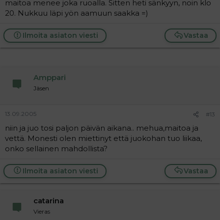
maitoa menee joka ruoalla. Sitten heti sänkyyn, noin klo
20. Nukkuu läpi yön aamuun saakka =)
Ilmoita asiaton viesti
Vastaa
Amppari
Jäsen
13.09.2005
#13
niin ja juo tosi paljon päivän aikana.. mehua,maitoa ja
vettä. Monesti olen miettinyt että juokohan tuo liikaa,
onko sellainen mahdollista?
Ilmoita asiaton viesti
Vastaa
catarina
Vieras