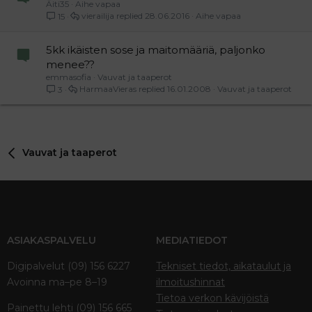
Äiti35
Aihe vapaa
vierailija
28.06.2016
Aihe vapaa
15
5kk ikäisten sose ja maitomääriä, paljonko
menee??
emmasofia
Vauvat ja taaperot
HarmaaVieras
16.01.2008
Vauvat ja taaperot
3
Vauvat ja taaperot
ASIAKASPALVELU
MEDIATIEDOT
Digipalvelut (09) 156 6227
Tekniset tiedot, aikataulut ja
Avoinna ma–pe 8–19
ilmoitushinnat
Tietoa verkon kävijöistä
Painettu lehti (09) 156 665