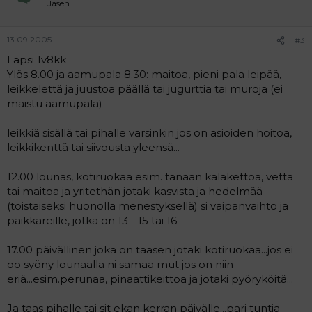
Jäsen
13.09.2005
#3
Lapsi 1v8kk
Ylös 8.00 ja aamupala 8.30: maitoa, pieni pala leipää,
leikkelettä ja juustoa päällä tai jugurttia tai muroja (ei
maistu aamupala)
leikkiä sisällä tai pihalle varsinkin jos on asioiden hoitoa,
leikkikenttä tai siivousta yleensä...
12.00 lounas, kotiruokaa esim. tänään kalakettoa, vettä
tai maitoa ja yritethän jotaki kasvista ja hedelmää
(toistaiseksi huonolla menestyksellä) si vaipanvaihto ja
päikkäreille, jotka on 13 - 15 tai 16
17.00 päivällinen joka on taasen jotaki kotiruokaa...jos ei
oo syöny lounaalla ni samaa mut jos on niin
eriä...esim.perunaa, pinaattikeittoa ja jotaki pyöryköitä...
Ja taas pihalle tai sit ekan kerran päivälle...pari tuntia