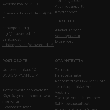
Tietosuojaseloste
Avoinna ma–pe 8–19
Avoimuusraportti
Käyttöehdot
Otavamedian vaihde (09) 156
61
TUOTTEET
Sähköposti (digi)
Aikakauslehdet
digi@otavamedia.fi
Verkkopalvelut
Sähköposti
Digilehdet
asiakaspalvelu@otavamedia.fi
POSTIOSOITE
OTA YHTEYTTÄ
Uudenmaankatu 10
Toimitus
00015 OTAVAMEDIA
Palautelomake
Päätoimittaja: Erkki Meriluoto
Toimituspäällikkö: Anu
Tietoa evästeiden käytöstä
Vaskimo
Käyttäytymiseen perustuva
Tuottaja: Anna Huuhtanen
mainonta
Sähköpostiosoitteet:
Evästeasetukset
etunimi.sukunimi@otava.fi