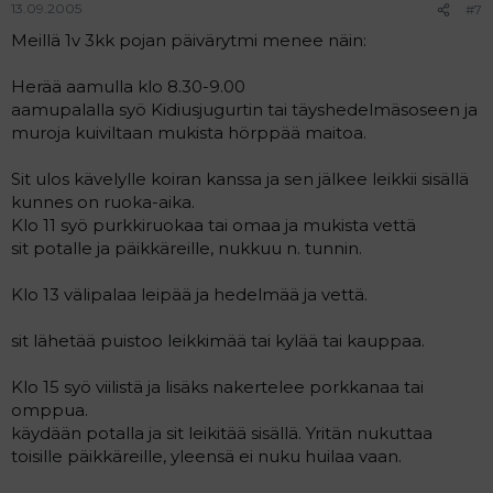
13.09.2005
#7
Meillä 1v 3kk pojan päivärytmi menee näin:
Herää aamulla klo 8.30-9.00
aamupalalla syö Kidiusjugurtin tai täyshedelmäsoseen ja
muroja kuiviltaan mukista hörppää maitoa.
Sit ulos kävelylle koiran kanssa ja sen jälkee leikkii sisällä
kunnes on ruoka-aika.
Klo 11 syö purkkiruokaa tai omaa ja mukista vettä
sit potalle ja päikkäreille, nukkuu n. tunnin.
Klo 13 välipalaa leipää ja hedelmää ja vettä.
sit lähetää puistoo leikkimää tai kylää tai kauppaa.
Klo 15 syö viilistä ja lisäks nakertelee porkkanaa tai
omppua.
käydään potalla ja sit leikitää sisällä. Yritän nukuttaa
toisille päikkäreille, yleensä ei nuku huilaa vaan.