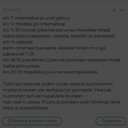
13.09.2005
#14
klo 7 rintamaitoa ja unet jatkuu
klo 10 herätys (ja rintamaitoa)
klo 11.30 lounas (yleensä perunaa,+kasviksia+lihaa)
lisäksi jälkiruokaa(esim. sosetta, kiisseliä tai banaania)
klo 14 välipala
esim. omenaa+banaania, kiisseliä+leivän muruja
päiväunet 1-2h
klo 18.30 päivällinen (yleensä perunaa,+kasviksia+lihaa)
lisäksi jälkiruokaa
klo 20.30 iltapalaksi puuroa+sosetta/kiisseliä
Tyttö syö yleensä yhden ruuan aikana huonommin,
muttei koskaan ole kieltäytynyt syömästä. Yleensä
huonoiten syö aamupäivällä lounaan.
Ajat ovat n. aikoja. Puuro ja banaani ovat herkkuja sekä
leipä ja soseet/kiisseli
Ilmoita asiaton viesti
Vastaa