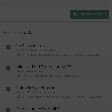
12
Courier New
Pienennä sisennystä
Tasaa oikealle
Heading 2
15
Georgia
Justify text
Heading 3
Lähetä vastaus
18
Tahoma
22
Times New Roman
26
Trebuchet MS
Similar threads
Verdana
1 v 8kk ruokailut
Aaja76
Vauvat ja taaperot
hasomcäs
31.07.2009
Vauvat ja taaperot
25
Mitä teidän 1.5 vuotiaat syö???
vieras
Aihe vapaa
nyt
08.08.2007
Aihe vapaa
1
5kk päivärytmi ja ruuat
Jonsku77
Vauvat ja taaperot
poika5.5kk
07.02.2007
Vauvat ja taaperot
10
Ruokailut kesälomalla?