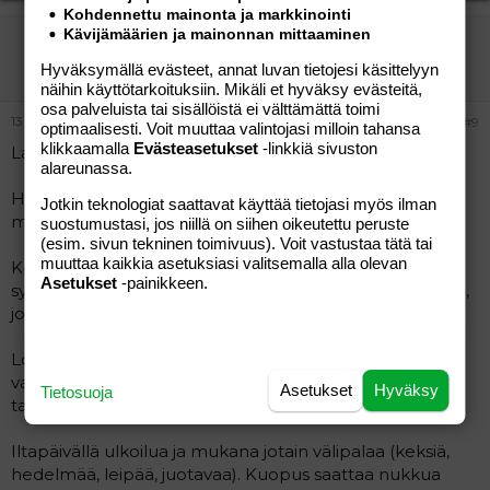
Kohdennettu mainonta ja markkinointi
Kävijämäärien ja mainonnan mittaaminen
webmama
Aktiivinen jäsen
Hyväksymällä evästeet, annat luvan tietojesi käsittelyyn
näihin käyttötarkoituksiin. Mikäli et hyväksy evästeitä,
osa palveluista tai sisällöistä ei välttämättä toimi
13.09.2005
#9
optimaalisesti. Voit muuttaa valintojasi milloin tahansa
klikkaamalla
Evästeasetukset
-linkkiä sivuston
Lapset 5, 3 ja 2v. Ovat kotona isukin kanssa.
alareunassa.
Heräävät klo 7-8 ja syövät aamupalaksi
Jotkin teknologiat saattavat käyttää tietojasi myös ilman
maitokaakaota/maitoa ja yleensä muroja tai hedelmää.
suostumustasi, jos niillä on siihen oikeutettu peruste
(esim. sivun tekninen toimivuus). Voit vastustaa tätä tai
muuttaa kaikkia asetuksiasi valitsemalla alla olevan
Kerhopäiviä viikossa 4 eli sen rytmin mukaan välipalat
Asetukset
-painikkeen.
syödään yleensä kerhossa (n. klo 10) - hedelmää, leipää,
jogurttia, mehua tms.
Lounas kotona klo 12-13, syövät kotiruokaa, joka
vaihtelee päivittäin (isäntä jaksaa kokata, mutta joskus
Asetukset
Hyväksy
Tietosuoja
tarjolla on myös edellispäivän ruokaa).
Iltapäivällä ulkoilua ja mukana jotain välipalaa (keksiä,
hedelmää, leipää, juotavaa). Kuopus saattaa nukkua