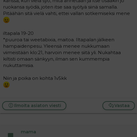
kanssa, kun vielä syö, mitä annetaan ja itse osaakin jo
ruokansa syödä, joten itse saa syötyä siinä samalla.
Pitäähän sitä vielä vahti, ettei vallan sotkemiseksi mene
iltapala 19-20
*puuroa tai weetabixia, maitoa. Iltapalan jälkeen
hampaidenpesu. Yleensä menee nukkumaan
viimeistään klo:21, harvoin menee siitä yli. Nukahtaa
kiltisti omaan sänkyyn, ilman sen kummempia
nukuttamisia.
Niin ja poika on kohta 1v5kk
Ilmoita asiaton viesti
Vastaa
mama