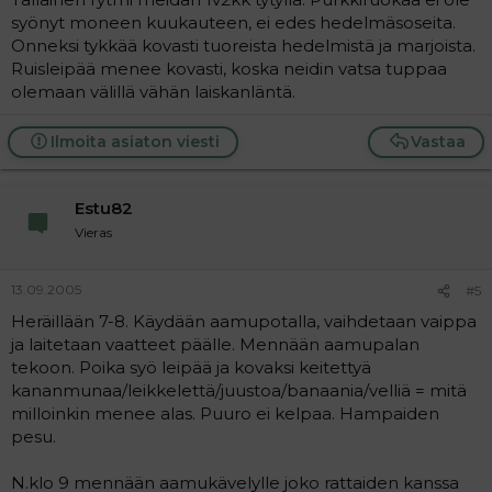
syönyt moneen kuukauteen, ei edes hedelmäsoseita.
Onneksi tykkää kovasti tuoreista hedelmistä ja marjoista.
Ruisleipää menee kovasti, koska neidin vatsa tuppaa
olemaan välillä vähän laiskanläntä.
Ilmoita asiaton viesti
Vastaa
Estu82
Vieras
13.09.2005
#5
Heräillään 7-8. Käydään aamupotalla, vaihdetaan vaippa
ja laitetaan vaatteet päälle. Mennään aamupalan
tekoon. Poika syö leipää ja kovaksi keitettyä
kananmunaa/leikkelettä/juustoa/banaania/velliä = mitä
milloinkin menee alas. Puuro ei kelpaa. Hampaiden
pesu.
N.klo 9 mennään aamukävelylle joko rattaiden kanssa