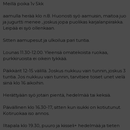
Meillä poika 1v 5kk
aamulla herää klo n.8. Huonosti syö aamuisin, maitoa juo
ja jugurtti menee , joskus jopa puolikas karjalanpiirakka.
Leipää ei syö ollenkaan.
Sitten aamupesut ja ulkoilua pari tuntia.
Lounas 11.30-12.00. Yleensä omatekoista ruokaa,
purkkiruoista ei oikein tykkää.
Päikkärit 12-15 välillä. Joskus nukkuu vain tunnin, joskus 3
tuntia. Jos nukkuu vain tunnin, tarvitsee toiset unet vielä
siinä klo 16 aikoihin.
Herättyään syö jotain pientä, hedelmää tai keksiä.
Päivällinen klo 16.30-17, sitten kun isukki on kotiutunut.
Kotiruokaa iso annos.
Iltapala klo 19.30, puuro ja kiisseli+ hedelmää ja tieten