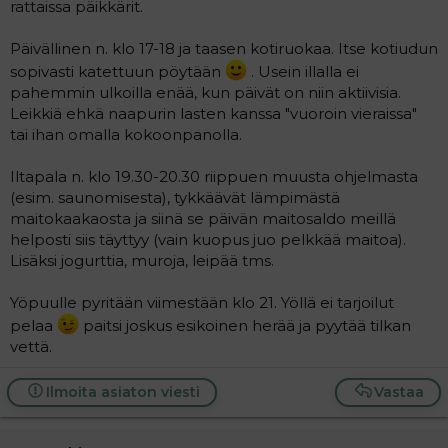
rattaissa päikkärit.
Päivällinen n. klo 17-18 ja taasen kotiruokaa. Itse kotiudun
sopivasti katettuun pöytään
. Usein illalla ei
pahemmin ulkoilla enää, kun päivät on niin aktiivisia.
Leikkiä ehkä naapurin lasten kanssa "vuoroin vieraissa"
tai ihan omalla kokoonpanolla.
Iltapala n. klo 19.30-20.30 riippuen muusta ohjelmasta
(esim. saunomisesta), tykkäävät lämpimästä
maitokaakaosta ja siinä se päivän maitosaldo meillä
helposti siis täyttyy (vain kuopus juo pelkkää maitoa).
Lisäksi jogurttia, muroja, leipää tms.
Yöpuulle pyritään viimestään klo 21. Yöllä ei tarjoilut
pelaa
paitsi joskus esikoinen herää ja pyytää tilkan
vettä.
Ilmoita asiaton viesti
Vastaa