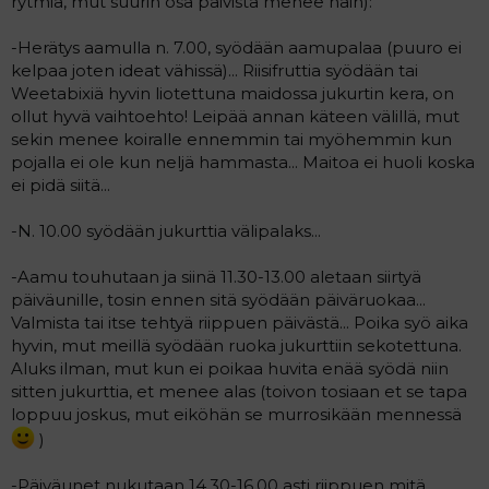
rytmiä, mut suurin osa päivistä menee näin):
a
j
-Herätys aamulla n. 7.00, syödään aamupalaa (puuro ei
a
kelpaa joten ideat vähissä)... Riisifruttia syödään tai
Weetabixiä hyvin liotettuna maidossa jukurtin kera, on
ollut hyvä vaihtoehto! Leipää annan käteen välillä, mut
sekin menee koiralle ennemmin tai myöhemmin kun
pojalla ei ole kun neljä hammasta... Maitoa ei huoli koska
ei pidä siitä...
-N. 10.00 syödään jukurttia välipalaks...
-Aamu touhutaan ja siinä 11.30-13.00 aletaan siirtyä
päiväunille, tosin ennen sitä syödään päiväruokaa...
Valmista tai itse tehtyä riippuen päivästä... Poika syö aika
hyvin, mut meillä syödään ruoka jukurttiin sekotettuna.
Aluks ilman, mut kun ei poikaa huvita enää syödä niin
sitten jukurttia, et menee alas (toivon tosiaan et se tapa
loppuu joskus, mut eiköhän se murrosikään mennessä
)
-Päiväunet nukutaan 14.30-16.00 asti riippuen mitä