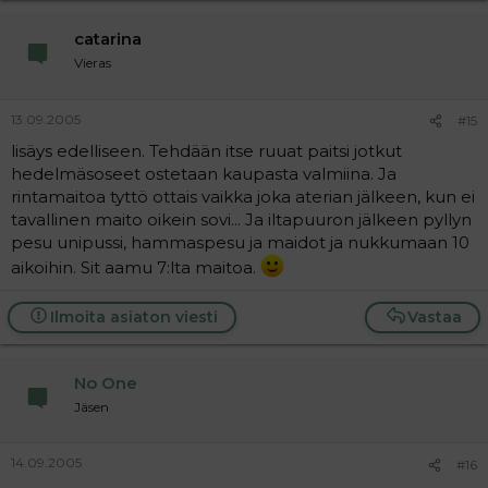
catarina
Vieras
13.09.2005
#15
lisäys edelliseen. Tehdään itse ruuat paitsi jotkut
hedelmäsoseet ostetaan kaupasta valmiina. Ja
rintamaitoa tyttö ottais vaikka joka aterian jälkeen, kun ei
tavallinen maito oikein sovi... Ja iltapuuron jälkeen pyllyn
pesu unipussi, hammaspesu ja maidot ja nukkumaan 10
aikoihin. Sit aamu 7:lta maitoa.
Ilmoita asiaton viesti
Vastaa
No One
Jäsen
14.09.2005
#16