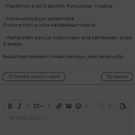
- Päivällinen puol 5 aikoihin. Kotiruokaa. +maitoa
- Suihkuun/kylpyyn seitsemältä.
Puuro ennen puolta kahdeksaa.+maitoa
- Hampaiden pesu ja nukkumaan siinä kahdeksan- puoli
9 aikaan.
Nukahtaa itsekseen omaan sänkyyn, eikä herää yöllä.
Ilmoita asiaton viesti
Vastaa
Järjestetty lista
Lihavoitu
Kursivoitu
Laajennettuun editoriin…
Lista
Laajennettuun editoriin…
Lisää hyperlinkki
Lisää kuva
Hymiöt
Laajennettuun editorii
Kumoa
Laajennettuu
Esikat
Järjestämätön lista
Kirjoita vastaus...
Tasaa vasemmalle
9
Normal
Tallenna luonnos
Arial
Fontin koko
Tasaus
Lainaus
Tee uudelleen
Lisää video/media
BBCode-näkymä
Tekstiväri
Paragraph format
Lisää taulukko
Poista muotoilu
Kirjasintyyli
Insert horizontal line
Luonnokset
Yliviivaa
Spoiler
Alleviivattu
Koodi
Rivinsisäinen koodi
Rivinsisäinen spoiler
10
Poista luonnos
Book Antiqua
Suurenna sisennystä
Heading 1
Keskitä