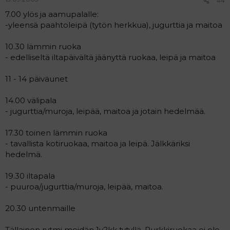
#4
7.00 ylös ja aamupalalle:
-yleensä paahtoleipä (tytön herkkua), jugurttia ja maitoa
10.30 lämmin ruoka
- edelliseltä iltapäivältä jäänyttä ruokaa, leipä ja maitoa
11 - 14 päiväunet
14.00 välipala
- jugurttia/muroja, leipää, maitoa ja jotain hedelmää.
17.30 toinen lämmin ruoka
- tavallista kotiruokaa, maitoa ja leipä. Jälkkäriksi
hedelmä.
19.30 iltapala
- puuroa/jugurttia/muroja, leipää, maitoa.
20.30 untenmaille
Tällainen rytmi meidän 1v2kk tytyllä. Purkkiruokaa ei ole