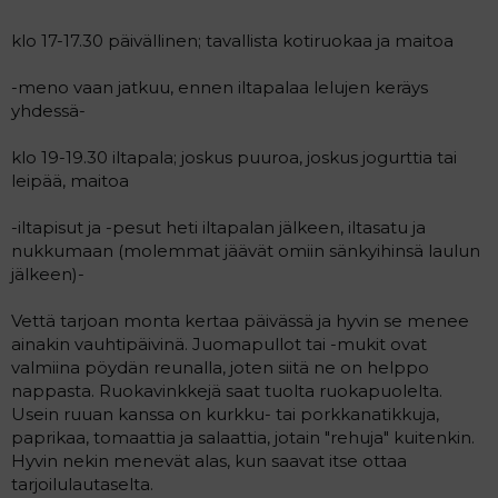
klo 17-17.30 päivällinen; tavallista kotiruokaa ja maitoa
-meno vaan jatkuu, ennen iltapalaa lelujen keräys
yhdessä-
klo 19-19.30 iltapala; joskus puuroa, joskus jogurttia tai
leipää, maitoa
-iltapisut ja -pesut heti iltapalan jälkeen, iltasatu ja
nukkumaan (molemmat jäävät omiin sänkyihinsä laulun
jälkeen)-
Vettä tarjoan monta kertaa päivässä ja hyvin se menee
ainakin vauhtipäivinä. Juomapullot tai -mukit ovat
valmiina pöydän reunalla, joten siitä ne on helppo
nappasta. Ruokavinkkejä saat tuolta ruokapuolelta.
Usein ruuan kanssa on kurkku- tai porkkanatikkuja,
paprikaa, tomaattia ja salaattia, jotain "rehuja" kuitenkin.
Hyvin nekin menevät alas, kun saavat itse ottaa
tarjoilulautaselta.