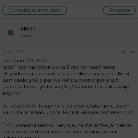
Ilmoita asiaton viesti
Vastaa
äiti 80
Vieras
13.09.2005
#11
herätään 7.00-8.00
tyttö 1 vee maidoton poika 3 vee normaali ruoka
[Ei päde joka päivä välillä säännöllisen epäsäännöllistä)
aamupala tytölle pari lusikallista puuroa poika syö
puronsa hyvin.Tytölle soija/riisi/kauramaitoa joskus soija
jogurtti.
sit lapset leikkii takapihalla jos tarvii tehdä ruoka. jos on
valmista lähetään ulos tai kahesti viikossa perhekerhoon.
11-12 lounas(tänään oli kasvis-jauhelihakeittoo ja maitoa)
teen koko perheen ateriat maidottomina, ei tarvi