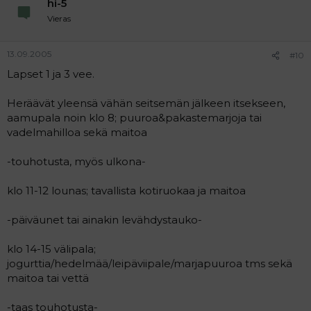
hi-5
Vieras
13.09.2005
#10
Lapset 1 ja 3 vee.
Heräävät yleensä vähän seitsemän jälkeen itsekseen,
aamupala noin klo 8; puuroa&pakastemarjoja tai
vadelmahilloa sekä maitoa
-touhotusta, myös ulkona-
klo 11-12 lounas; tavallista kotiruokaa ja maitoa
-päiväunet tai ainakin levähdystauko-
klo 14-15 välipala;
jogurttia/hedelmää/leipäviipale/marjapuuroa tms sekä
maitoa tai vettä
-taas touhotusta-