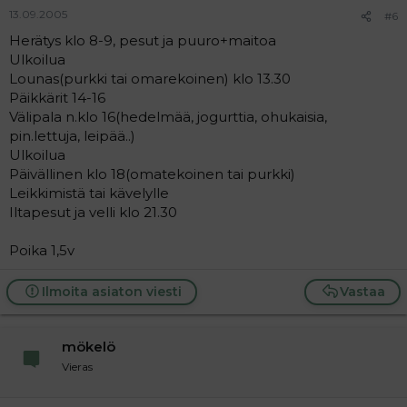
13.09.2005
#6
Herätys klo 8-9, pesut ja puuro+maitoa
Ulkoilua
Lounas(purkki tai omarekoinen) klo 13.30
Päikkärit 14-16
Välipala n.klo 16(hedelmää, jogurttia, ohukaisia,
pin.lettuja, leipää..)
Ulkoilua
Päivällinen klo 18(omatekoinen tai purkki)
Leikkimistä tai kävelylle
Iltapesut ja velli klo 21.30
Poika 1,5v
Ilmoita asiaton viesti
Vastaa
mökelö
Vieras