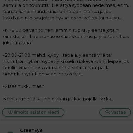
aamulla on touhuttu. Herättyä syödään hedelmää, esim.
banaania tai mandariinia, annetaan mehua ja jos
kyläillään niin saa jotain hyvää, esim. keksiä tai pullaa...
-n. 18.00 päivän toinen lämmin ruoka, yleensä jotain
einestä, eli lihaperunasoselaatikkoa tms. ja yllättäen taas
jukurtin kera!
-20.00-21.00 mahd. kylpy, iltapala, yleensä viiiä tai
riisifruttia (nyt on löydetty kiisseli ruokavalioon), leipää jos
huolii... vihanneksia annan mut vähillä hampailla
niidenkin syönti on vaan imeskelyä...
-21.00 nukkumaan
Näin siis meillä suurin piirtein ja ikää pojalla 1v3kk...
Ilmoita asiaton viesti
Vastaa
GreenEye