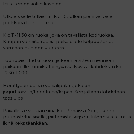
tai sitten poikakin kävelee.
Ulkoa sisälle tullaan n. klo 10, jolloin pieni välipala =
porkkana tai hedelmä.
Klo.11-11.30 on ruoka, joka on tavallista kotiruokaa.
Kaupan valmiita ruokia poika ei ole kelpuuttanut
varmaan puoleen vuoteen.
Touhutaan hetki ruoan jälkeen ja sitten mennään
päikkäreille tunniksi tai hyvässä lykyssä kahdeksi n.klo
12.30-13.00.
Herättyään poika syö välipalan, joka on
jogurttia/viiliä/hedelmää/leipää. Sen jälkeen lähdetään
taas ulos.
Päivällistä syödään siinä klo 17 maissa. Sen jälkeen
puuhastelua sisällä, piirtämistä, kirjojen lukemista tai mitä
ikinä keksitäänkään.