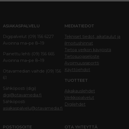
ASIAKASPALVELU
MEDIATIEDOT
Digipalvelut (09) 156 6227
Tekniset tiedot, aikataulut ja
Avoinna ma–pe 8–19
ilmoitushinnat
Tietoa verkon kävijöistä
Painettu lehti (09) 156 665
Tietosuojaseloste
Avoinna ma–pe 8–19
Avoimuusraportti
Käyttöehdot
Otavamedian vaihde (09) 156
61
TUOTTEET
Sähköposti (digi)
Aikakauslehdet
digi@otavamedia.fi
Verkkopalvelut
Sähköposti
Digilehdet
asiakaspalvelu@otavamedia.fi
POSTIOSOITE
OTA YHTEYTTÄ