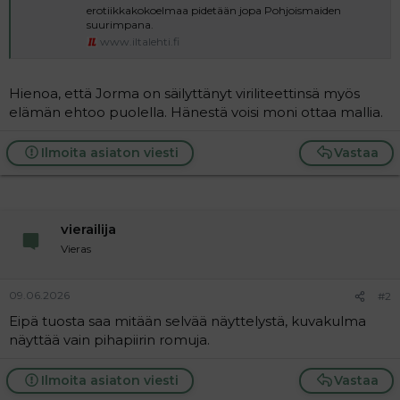
erotiikkakokoelmaa pidetään jopa Pohjoismaiden
i
t
suurimpana.
t
i
www.iltalehti.fi
t
a
j
Hienoa, että Jorma on säilyttänyt viriliteettinsä myös
a
elämän ehtoo puolella. Hänestä voisi moni ottaa mallia.
Ilmoita asiaton viesti
Vastaa
vierailija
Vieras
09.06.2026
#2
Eipä tuosta saa mitään selvää näyttelystä, kuvakulma
näyttää vain pihapiirin romuja.
Ilmoita asiaton viesti
Vastaa