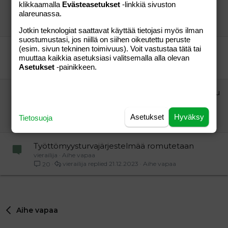
klikkaamalla
Evästeasetukset
-linkkiä sivuston
parempaan suuntaan
alareunassa.
viisikymppinen isoäiti
Aihe vapaa
vierailija
25.04.2022
Aihe vapaa
12
Jotkin teknologiat saattavat käyttää tietojasi myös ilman
suostumustasi, jos niillä on siihen oikeutettu peruste
(esim. sivun tekninen toimivuus). Voit vastustaa tätä tai
Kannattaisiko Sannan jäljitellä Jacindaa?
muuttaa kaikkia asetuksiasi valitsemalla alla olevan
m1es
Aihe vapaa
Asetukset
-painikkeen.
Lispetti
18.10.2020
Aihe vapaa
1
Tanska aikoo kieltää somen lapsilta – "Se loppuu
nyt"
vierailija
Aihe vapaa
Asetukset
Hyväksy
Tietosuoja
Johnny Appleseed
07.10.2025
Aihe vapaa
2
Työttömyysturvajärjestelmää romutetaan
vierailija
Aihe vapaa
vierailija
21.12.2023
Aihe vapaa
20
Aihe vapaa