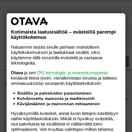
Järjestetty lista
Lihavoitu
Kursivoitu
Laajennettuun editoriin…
Lista
Laajennettuun editoriin…
Lisää hyperlinkki
Lisää kuva
Hymiöt
Laajennettuun editorii
Kumoa
Laajennettuu
Esikat
Järjestämätön lista
Kirjoita vastaus...
Tasaa vasemmalle
9
Normal
Tallenna luonnos
Arial
Fontin koko
Tasaus
Lainaus
Tee uudelleen
Lisää video/media
BBCode-näkymä
Tekstiväri
Paragraph format
Lisää taulukko
Poista muotoilu
Kirjasintyyli
Insert horizontal line
Luonnokset
Yliviivaa
Spoiler
Alleviivattu
Koodi
Rivinsisäinen koodi
Rivinsisäinen spoiler
Kotimaista laatusisältöä – evästeillä parempi
käyttökokemus
10
Poista luonnos
Book Antiqua
Suurenna sisennystä
Heading 1
Keskitä
12
Courier New
Haluamme tarjota sinulle parhaan mahdollisen
Pienennä sisennystä
Tasaa oikealle
Heading 2
käyttökokemuksen ja laadukkaat sisällöt, siksi
15
Georgia
käytämme tällä sivustolla evästeitä ja vastaavia
Justify text
Heading 3
Lähetä vastaus
teknologioita.
18
Tahoma
Otava
ja sen
(95) teknologia- ja mainoskumppania
22
Times New Roman
keräävät tietoa (esim. vierailemis­tasi sivuista ja laitteesi
26
Trebuchet MS
Similar threads
ominaisuuk­sista) seuraaviin käyttötarkoituksiin:
Verdana
Sisällön ja palveluiden parantaminen
Kohdennettu mainonta ja markkinointi
Ruotsin vasemmisto laskee verotusta ja Suomen
Kävijämäärien ja mainonnan mittaaminen
vasemmisto kiristää verotusta
vierailija
Aihe vapaa
Hyväksymällä evästeet, annat luvan tietojesi käsittelyyn
vierailija
18.07.2022
Aihe vapaa
4
näihin käyttötarkoituksiin. Mikäli et hyväksy evästeitä,
osa palveluista tai sisällöistä ei välttämättä toimi
optimaalisesti. Voit muuttaa valintojasi milloin tahansa
kylläpä on ulkomuoto muuttunut miehellä, eikä