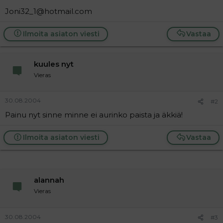
a
Joni32_1@hotmail.com
j
a
Ilmoita asiaton viesti
Vastaa
kuules nyt
Vieras
30.08.2004
#2
Painu nyt sinne minne ei aurinko paista ja äkkiä!
Ilmoita asiaton viesti
Vastaa
alannah
Vieras
30.08.2004
#3