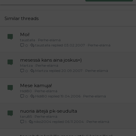
22
Times New Roman
26
Trebuchet MS
Similar threads
Verdana
Moi!
taustalla
Perhe-elämä
taustalla
03.02.2007
Perhe-elämä
0
mesessä kans aina joskus=)
Martza
Perhe-elämä
Martza
20.09.2007
Perhe-elämä
0
Mese kamuja!
Hidi80
Perhe-elämä
Hidi80
19.04.2006
Perhe-elämä
0
nuoria äitejä pk-seudulta
taru85
Perhe-elämä
niko2004
06.11.2004
Perhe-elämä
1