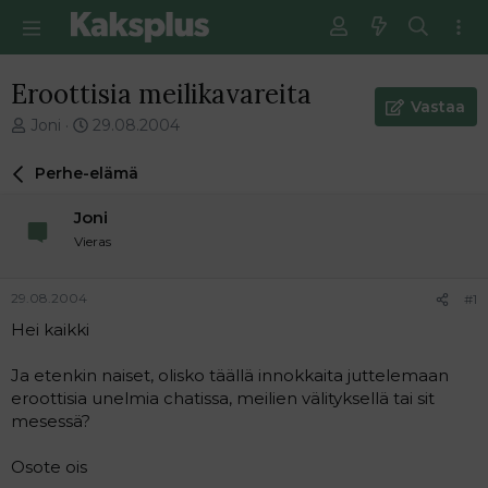
Eroottisia meilikavareita
Vastaa
V
E
Joni
29.08.2004
i
n
e
s
Perhe-elämä
s
i
t
m
Joni
i
m
Vieras
k
ä
e
i
t
n
29.08.2004
#1
j
e
Hei kaikki
u
n
n
v
a
i
Ja etenkin naiset, olisko täällä innokkaita juttelemaan
l
e
eroottisia unelmia chatissa, meilien välityksellä tai sit
o
s
mesessä?
i
t
t
i
Osote ois
t