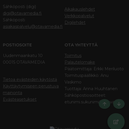
Sähköposti (digi)
Aikakauslehdet
digi@otavamedia.fi
Verkkopalvelut
Sähköposti
Digilehdet
asiakaspalvelu@otavamedia.fi
POSTIOSOITE
OTA YHTEYTTÄ
Uudenmaankatu 10
Toimitus
00015 OTAVAMEDIA
Palautelomake
Päätoimittaja: Erkki Meriluoto
Toimituspäällikkö: Anu
Tietoa evästeiden käytöstä
Vaskimo
Käyttäytymiseen perustuva
Tuottaja: Anna Huuhtanen
mainonta
Sähköpostiosoitteet:
Evästeasetukset
etunimi.sukunimi@otava.fi
Ylös
Bott