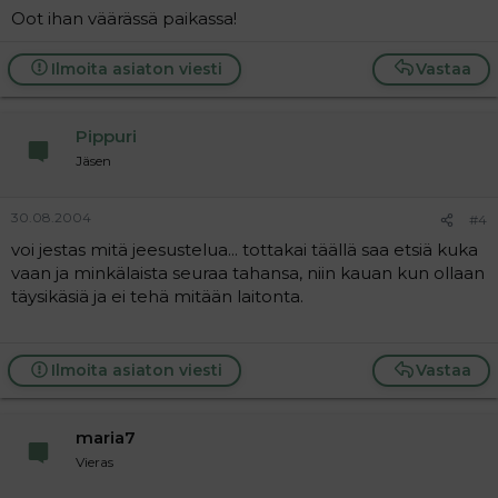
Oot ihan väärässä paikassa!
Ilmoita asiaton viesti
Vastaa
Pippuri
Jäsen
30.08.2004
#4
voi jestas mitä jeesustelua... tottakai täällä saa etsiä kuka
vaan ja minkälaista seuraa tahansa, niin kauan kun ollaan
täysikäsiä ja ei tehä mitään laitonta.
Ilmoita asiaton viesti
Vastaa
maria7
Vieras