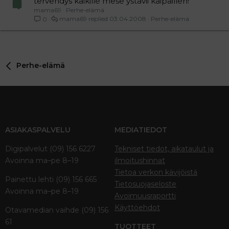
tervehdys kaikille mese ystävii kaipaillen!
mama69
Perhe-elämä
mama69
03.04.2008
Perhe-elämä
0
Perhe-elämä
ASIAKASPALVELU
MEDIATIEDOT
Digipalvelut (09) 156 6227
Tekniset tiedot, aikataulut ja
Avoinna ma–pe 8–19
ilmoitushinnat
Tietoa verkon kävijöistä
Painettu lehti (09) 156 665
Tietosuojaseloste
Avoinna ma–pe 8–19
Avoimuusraportti
Käyttöehdot
Otavamedian vaihde (09) 156
61
TUOTTEET