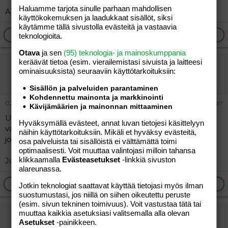
Haluamme tarjota sinulle parhaan mahdollisen
Aurinkoista ja iloista syksyä kaikille!
käyttökokemuksen ja laadukkaat sisällöt, siksi
käytämme tällä sivustolla evästeitä ja vastaavia
Ilmoita asiaton viesti
Vastaa
teknologioita.
Otava
ja sen
(95) teknologia- ja mainoskumppania
keräävät tietoa (esim. vierailemis­tasi sivuista ja laitteesi
Joni32
ominaisuuk­sista) seuraaviin käyttötarkoituksiin:
Vieras
Sisällön ja palveluiden parantaminen
Kohdennettu mainonta ja markkinointi
02.09.2004
#7
Kävijämäärien ja mainonnan mittaaminen
Uskomatonta mutta totta! Kukaan ei tosiaan oo
Hyväksymällä evästeet, annat luvan tietojesi käsittelyyn
vastannu, mutta kokeillaan joskus myöhemmin tai
näihin käyttötarkoituksiin. Mikäli et hyväksy evästeitä,
jossain muualla!
osa palveluista tai sisällöistä ei välttämättä toimi
optimaalisesti. Voit muuttaa valintojasi milloin tahansa
klikkaamalla
Evästeasetukset
-linkkiä sivuston
Joni32_1@hotmail.com
alareunassa.
Ilmoita asiaton viesti
Vastaa
Jotkin teknologiat saattavat käyttää tietojasi myös ilman
suostumustasi, jos niillä on siihen oikeutettu peruste
(esim. sivun tekninen toimivuus). Voit vastustaa tätä tai
muuttaa kaikkia asetuksiasi valitsemalla alla olevan
eroottinen
Asetukset
-painikkeen.
Vieras