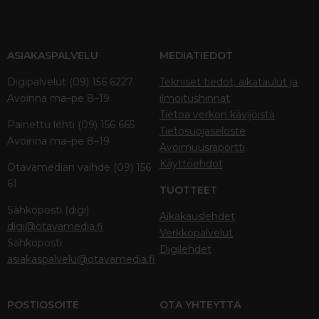
ASIAKASPALVELU
MEDIATIEDOT
Digipalvelut (09) 156 6227
Tekniset tiedot, aikataulut ja
Avoinna ma–pe 8–19
ilmoitushinnat
Tietoa verkon kävijöistä
Painettu lehti (09) 156 665
Tietosuojaseloste
Avoinna ma–pe 8–19
Avoimuusraportti
Käyttöehdot
Otavamedian vaihde (09) 156
61
TUOTTEET
Sähköposti (digi)
Aikakauslehdet
digi@otavamedia.fi
Verkkopalvelut
Sähköposti
Digilehdet
asiakaspalvelu@otavamedia.fi
POSTIOSOITE
OTA YHTEYTTÄ