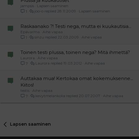
Plussa ja kuukautiset
jampsis
Lapsen saaminen
joo-o
28.11.2009
Lapsen saaminen
1
Raskaanako ?! Testi nega, mutta ei kuukautisia...
Epävarma
Aihe vapaa
sinzu
22.03.2009
Aihe vapaa
1
Toinen testi plussa, toinen nega? Mitä ihmettä?
Laurora
Aihe vapaa
Laurora
19.03.2012
Aihe vapaa
7
Auttakaa mua! Kertokaa omat kokemuksenne...
Kiitos!
testis
Aihe vapaa
kevytmelankolia
20.07.2007
Aihe vapaa
7
Lapsen saaminen