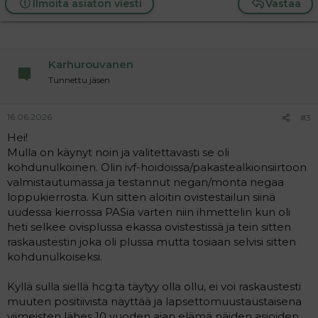
Ilmoita asiaton viesti
Vastaa
Karhurouvanen
Tunnettu jäsen
16.06.2026
#3
Hei!
Mulla on käynyt noin ja valitettavasti se oli
kohdunulkoinen. Olin ivf-hoidoissa/pakastealkionsiirtoon
valmistautumassa ja testannut negan/monta negaa
loppukierrosta. Kun sitten aloitin ovistestailun siinä
uudessa kierrossa PASia varten niin ihmettelin kun oli
heti selkee ovisplussa ekassa ovistestissä ja tein sitten
raskaustestin joka oli plussa mutta tosiaan selvisi sitten
kohdunulkoiseksi.
Kyllä sulla siellä hcg:ta täytyy olla ollu, ei voi raskaustesti
muuten positiivista näyttää ja lapsettomuustaustaisena
viimeisten lähes 10 vuoden ajan elämä näiden asioiden