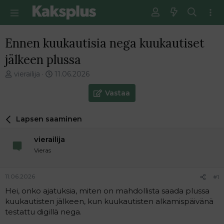
Ennen kuukautisia nega kuukautiset
jälkeen plussa
V
E
vierailija
11.06.2026
i
n
e
s
Vastaa
s
i
t
m
Lapsen saaminen
i
m
k
ä
vierailija
e
i
t
n
Vieras
j
e
u
n
11.06.2026
#1
n
v
a
i
Hei, onko ajatuksia, miten on mahdollista saada plussa
l
e
kuukautisten jälkeen, kun kuukautisten alkamispäivänä
o
s
testattu digillä nega.
i
t