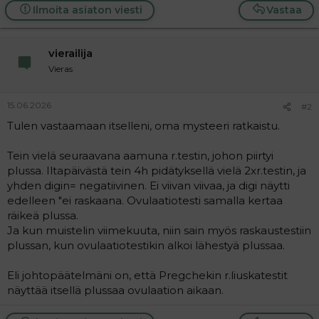
Ilmoita asiaton viesti
Vastaa
vierailija
Vieras
15.06.2026
#2
Tulen vastaamaan itselleni, oma mysteeri ratkaistu.
Tein vielä seuraavana aamuna r.testin, johon piirtyi
plussa. Iltapäivästä tein 4h pidätyksellä vielä 2xr.testin, ja
yhden digin= negatiivinen. Ei viivan viivaa, ja digi näytti
edelleen "ei raskaana. Ovulaatiotesti samalla kertaa
räikeä plussa.
Ja kun muistelin viimekuuta, niin sain myös raskaustestiin
plussan, kun ovulaatiotestikin alkoi lähestyä plussaa.
Eli johtopäätelmäni on, että Pregchekin r.liuskatestit
näyttää itsellä plussaa ovulaation aikaan.