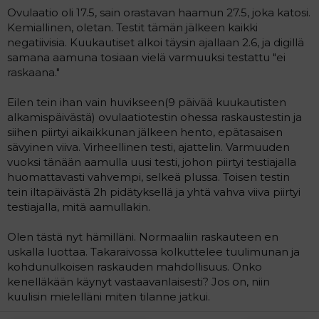
t
i
Ovulaatio oli 17.5, sain orastavan haamun 27.5, joka katosi.
t
Kemiallinen, oletan. Testit tämän jälkeen kaikki
a
negatiivisia. Kuukautiset alkoi täysin ajallaan 2.6, ja digillä
j
a
samana aamuna tosiaan vielä varmuuksi testattu "ei
raskaana."
Eilen tein ihan vain huvikseen(9 päivää kuukautisten
alkamispäivästä) ovulaatiotestin ohessa raskaustestin ja
siihen piirtyi aikaikkunan jälkeen hento, epätasaisen
sävyinen viiva. Virheellinen testi, ajattelin. Varmuuden
vuoksi tänään aamulla uusi testi, johon piirtyi testiajalla
huomattavasti vahvempi, selkeä plussa. Toisen testin
tein iltapäivästä 2h pidätyksellä ja yhtä vahva viiva piirtyi
testiajalla, mitä aamullakin.
Olen tästä nyt hämilläni. Normaaliin raskauteen en
uskalla luottaa. Takaraivossa kolkuttelee tuulimunan ja
kohdunulkoisen raskauden mahdollisuus. Onko
kenelläkään käynyt vastaavanlaisesti? Jos on, niin
kuulisin mielelläni miten tilanne jatkui.