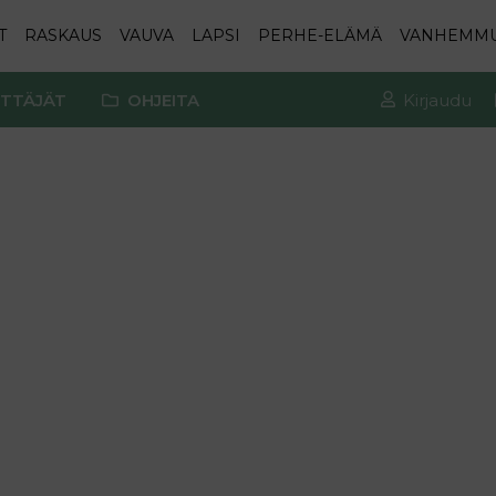
T
RASKAUS
VAUVA
LAPSI
PERHE-ELÄMÄ
VANHEMM
TTÄJÄT
OHJEITA
Kirjaudu