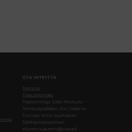
OTA YHTEYTTÄ
Toimitus
Palautelomake
Päätoimittaja: Erkki Meriluoto
Toimituspäällikkö: Anu Vaskimo
Tuottaja: Anna Huuhtanen
inonta
Sähköpostiosoitteet:
etunimi.sukunimi@otava.fi