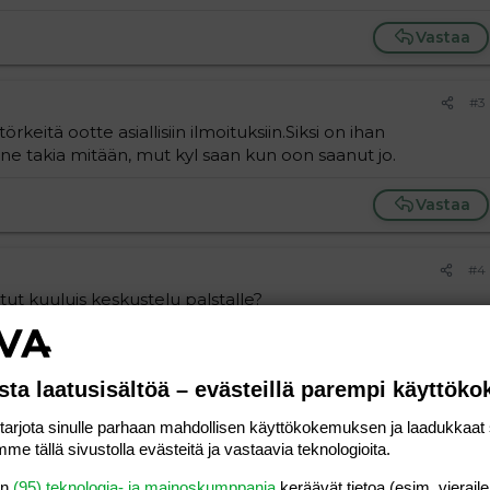
Vastaa
#3
törkeitä ootte asiallisiin ilmoituksiin.Siksi on ihan
e takia mitään, mut kyl saan kun oon saanut jo.
Vastaa
#4
utut kuuluis keskustelu palstalle?
Vastaa
sta laatusisältöä – evästeillä parempi käyttök
#5
rjota sinulle parhaan mahdollisen käyttökokemuksen ja laadukkaat s
me tällä sivustolla evästeitä ja vastaavia teknologioita.
en
(95) teknologia- ja mainoskumppania
keräävät tietoa (esim. vieraile