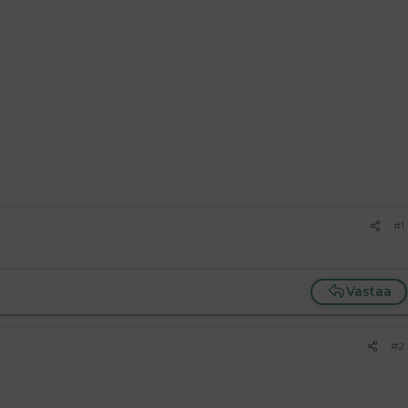
#1
Vastaa
#2