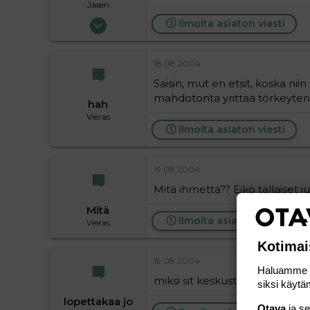
Jäsen
09.06.2004
Ilmoita asiaton viesti
162
0
18.08.2004
16
Saisin, mut en etsit, koska niin 
mahdotonta yrittää törkeytenn
hah
Vieras
Ilmoita asiaton viesti
19.08.2004
Mitä ihmettä?? Eikö tällaiset j
Mitä
Ilmoita asiaton viesti
Vieras
Kotimai
19.08.2004
Haluamme ta
miksi sit keskustelette?
siksi käytäm
lopettakaa jo
Otava
ja s