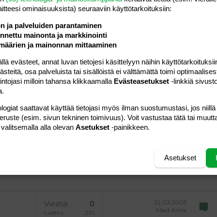
Vastaa
laitteesi ominaisuuk­sista) seuraaviin käyttötarkoituksiin:
ön ja palveluiden parantaminen
nettu mainonta ja markkinointi
määrien ja mainonnan mittaaminen
 evästeet, annat luvan tietojesi käsittelyyn näihin käyttötarkoituksiin
a vasemmalle
al
ärjestetty lista
editoriin…
saus
Paragraph format
Lisää hyperlinkki
Lisää kuva
Laajennettuun editoriin…
Kumoa
Laajennettuun 
Esikat
teitä, osa palveluista tai sisällöistä ei välttämättä toimi optimaalisest
intojasi milloin tahansa klikkaamalla
Evästeasetukset
-linkkiä sivust
ding 1
tä
ärjestämätön lista
 luonnos
ontal line
nen koodi
isäinen spoiler
odi
a.
uonnos
 oikealle
Suurenna sisennystä
ding 2
logiat saattavat käyttää tietojasi myös ilman suostumustasi, jos niillä
peruste (esim. sivun tekninen toimivuus). Voit vastustaa tätä tai muutt
y text
Pienennä sisennystä
ing 3
 valitsemalla alla olevan
Asetukset
-painikkeen.
Lähetä vastaus
Asetukset
22.02.2005
Viestiä
0
Maid Anna
Luettu
201