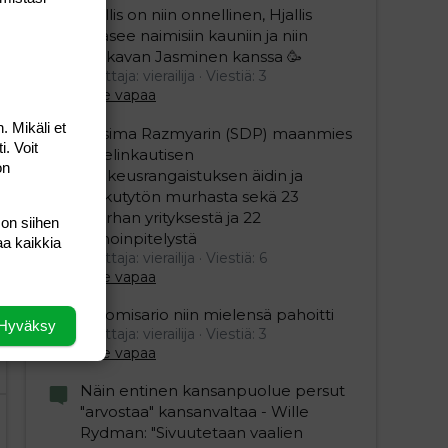
Hjallis on niin onnellinen, Hjallis
pääsee naimisiin kauniin ja niin
mukavan Jasminen kanssa 🥳
Aloittaja: vierailija
Viestiä: 3
Aihe vapaa
. Mikäli et
Nasima Razmyarin (SDP) maanmies
editoriin…
sele
i. Voit
sai elinkautisen
on
vankeusrangaistuksen äidin ja
pikkutytön murhasta sekä 23
murhan yrityksestä ja 22
 on siihen
pahoinpitelystä
aa kaikkia
Aloittaja: vierailija
Viestiä: 6
Aihe vapaa
Ylikomisario niin mielensä pahoitti
Hyväksy
Aloittaja: vierailija
Viestiä: 3
Aihe vapaa
Näin entinen kansanpuolue persut
"arvostaa" kansanvaltaa - Wille
Rydman: "Sivuutetaan vaalien