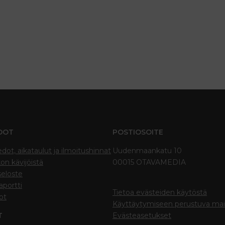
DOT
POSTIOSOITE
edot, aikataulut ja ilmoitushinnat
Uudenmaankatu 10
on kävijöistä
00015 OTAVAMEDIA
seloste
portti
Tietoa evästeiden käytöstä
ot
Käyttäytymiseen perustuva ma
T
Evästeasetukset