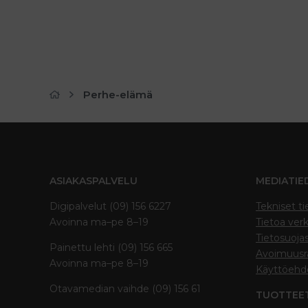
Perhe-elämä
ASIAKASPALVELU
MEDIATIE
Digipalvelut (09) 156 6227
Tekniset ti
Avoinna ma–pe 8–19
Tietoa verk
Tietosuoja
Painettu lehti (09) 156 665
Avoimuusra
Avoinna ma–pe 8–19
Käyttöehd
Otavamedian vaihde (09) 156 61
TUOTTEE