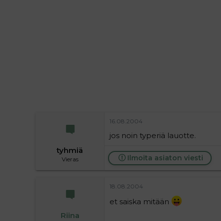
i
t
t
i
t
a
j
a
16.08.2004
jos noin typeriä lauotte.
tyhmiä
Ilmoita asiaton viesti
Vieras
18.08.2004
et saiska mitään
Riina