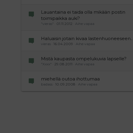
Lauantaina ei taida olla mikään postin
toimipaikka auki?
"vieras"
01.11.2012
Aihe vapaa
Haluaisin jotain kivaa lastenhuoneeseen..
vieras
16.04.2009
Aihe vapaa
Mistä kaupasta ompelukuvia lapselle?
"Xxxx"
29.08.2011
Aihe vapaa
miehellä outoa ihottumaa
badass
10.09.2008
Aihe vapaa