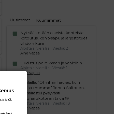
Uusimmat
Kuumimmat
Nyt säästetään oikeista kohteista:
kotoutus, kehitysapu ja järjestötuet
vihdoin kuriin
Aloittaja: vierailija
Viestiä: 2
Aihe vapaa
Uudistus politiikkaan ja vaaleihin
Aloittaja: vierailija
Viestiä: 1
Aihe vapaa
Sillälailla: ”Olin ihan hauras, kuin
vanha mummo” Jonna Aaltonen,
okemus
46, sairastui pysyvästi
koronarokotteen takia 😢
isällöt,
Aloittaja: vierailija
Viestiä: 18
Aihe vapaa
mis­tasi