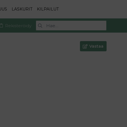
UUS
LASKURIT
KILPAILUT
Rekisteröidy
Vastaa