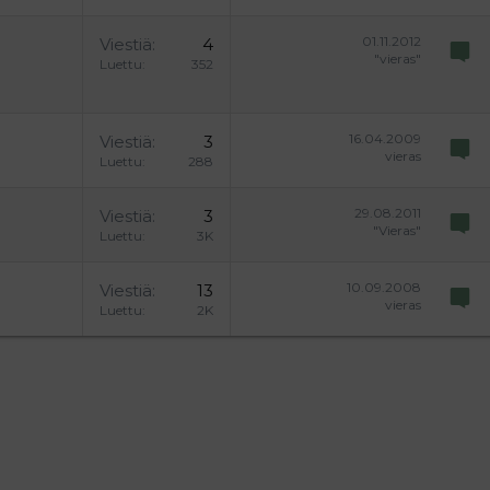
01.11.2012
Viestiä
4
"vieras"
Luettu
352
16.04.2009
Viestiä
3
vieras
Luettu
288
29.08.2011
Viestiä
3
"Vieras"
Luettu
3K
10.09.2008
Viestiä
13
vieras
Luettu
2K