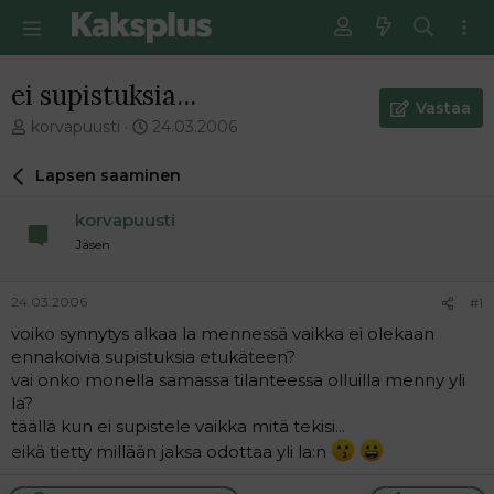
ei supistuksia...
Vastaa
V
E
korvapuusti
24.03.2006
i
n
e
s
Lapsen saaminen
s
i
t
m
korvapuusti
i
m
Jäsen
k
ä
e
i
t
n
24.03.2006
#1
j
e
voiko synnytys alkaa la mennessä vaikka ei olekaan
u
n
ennakoivia supistuksia etukäteen?
n
v
a
i
vai onko monella samassa tilanteessa olluilla menny yli
l
e
la?
o
s
täällä kun ei supistele vaikka mitä tekisi...
i
t
eikä tietty millään jaksa odottaa yli la:n
t
i
t