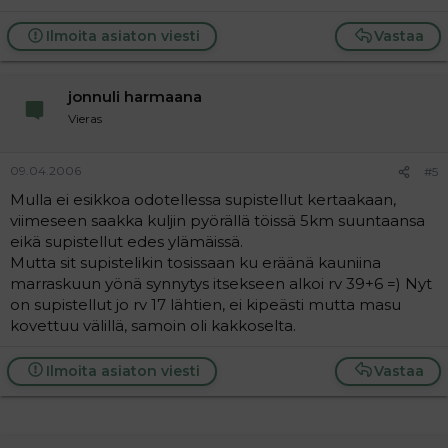
Ilmoita asiaton viesti
Vastaa
jonnuli harmaana
Vieras
09.04.2006
#5
Mulla ei esikkoa odotellessa supistellut kertaakaan,
viimeseen saakka kuljin pyörällä töissä 5km suuntaansa
eikä supistellut edes ylämäissä.
Mutta sit supistelikin tosissaan ku eräänä kauniina
marraskuun yönä synnytys itsekseen alkoi rv 39+6 =) Nyt
on supistellut jo rv 17 lähtien, ei kipeästi mutta masu
kovettuu välillä, samoin oli kakkoselta.
Ilmoita asiaton viesti
Vastaa