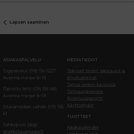
Lapsen saaminen
ASIAKASPALVELU
MEDIATIEDOT
Digipalvelut (09) 156 6227
Tekniset tiedot, aikataulut ja
Avoinna ma–pe 8–19
ilmoitushinnat
Tietoa verkon kävijöistä
Painettu lehti (09) 156 665
Tietosuojaseloste
Avoinna ma–pe 8–19
Avoimuusraportti
Käyttöehdot
Otavamedian vaihde (09) 156
61
TUOTTEET
Sähköposti (digi)
Aikakauslehdet
digi@otavamedia.fi