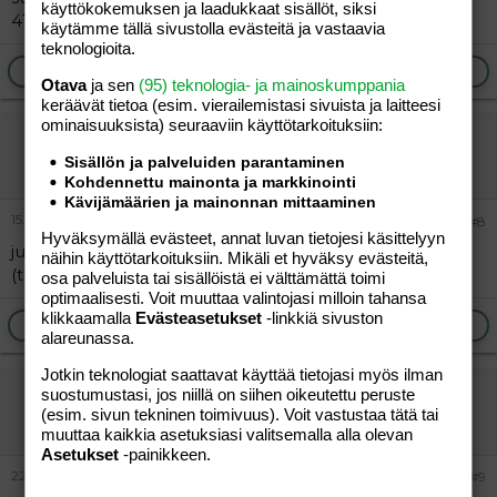
käyttökokemuksen ja laadukkaat sisällöt, siksi
41+5...sillon sit alkokin kunnolla kertarysäyksellä :wave:
käytämme tällä sivustolla evästeitä ja vastaavia
teknologioita.
Ilmoita asiaton viesti
Vastaa
Otava
ja sen
(95) teknologia- ja mainoskumppania
keräävät tietoa (esim. vierailemis­tasi sivuista ja laitteesi
ominaisuuk­sista) seuraaviin käyttötarkoituksiin:
korvapuusti
Sisällön ja palveluiden parantaminen
Jäsen
Kohdennettu mainonta ja markkinointi
Kävijämäärien ja mainonnan mittaaminen
15.04.2006
#8
Hyväksymällä evästeet, annat luvan tietojesi käsittelyyn
juu mullakin kävi sitten niin että alko heti 15 min välein
näihin käyttötarkoituksiin. Mikäli et hyväksy evästeitä,
(tunnin ajan) ja sen jälkeen heti 10-5 min välein :wave:
osa palveluista tai sisällöistä ei välttämättä toimi
optimaalisesti. Voit muuttaa valintojasi milloin tahansa
klikkaamalla
Evästeasetukset
-linkkiä sivuston
Ilmoita asiaton viesti
Vastaa
alareunassa.
Jotkin teknologiat saattavat käyttää tietojasi myös ilman
mami
suostumustasi, jos niillä on siihen oikeutettu peruste
(esim. sivun tekninen toimivuus). Voit vastustaa tätä tai
Aktiivinen jäsen
muuttaa kaikkia asetuksiasi valitsemalla alla olevan
Asetukset
-painikkeen.
22.04.2006
#9