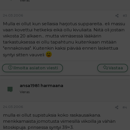
Vieras
24.03.2006
#3
Mulla ei ollut kun sellaisia harjotus suppareita.. eli massu
vaan kovettui hetkeksi eikä ollu kivuliaita. Niitä oli jostain
viikosta 20 alkaen... mutta viimäsessä lääkärin
tarkastuksessa ei ollu tapahtunu kuitenkaan mitään
"ennakoivaa". Kuitenkin kaksi päivää ennen laskettua
syntyi sitten vauveli
Ilmoita asiaton viesti
Vastaa
ansa1981 harmaana
Vieras
24.03.2006
#4
mulla ei ollut supistuksia koko raskausaikana.
menkkamaista jomotusta viimesillä viikoilla ja vähän
liitoskipuja. prinsessa syntyi 39+3.