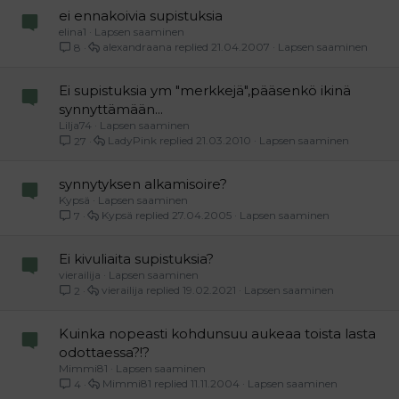
ei ennakoivia supistuksia
elina1
Lapsen saaminen
alexandraana
21.04.2007
Lapsen saaminen
8
Ei supistuksia ym "merkkejä",pääsenkö ikinä
synnyttämään...
Lilja74
Lapsen saaminen
LadyPink
21.03.2010
Lapsen saaminen
27
synnytyksen alkamisoire?
Kypsä
Lapsen saaminen
Kypsä
27.04.2005
Lapsen saaminen
7
Ei kivuliaita supistuksia?
vierailija
Lapsen saaminen
vierailija
19.02.2021
Lapsen saaminen
2
Kuinka nopeasti kohdunsuu aukeaa toista lasta
odottaessa?!?
Mimmi81
Lapsen saaminen
Mimmi81
11.11.2004
Lapsen saaminen
4