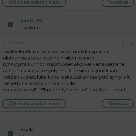
Ilmoita asiaton viesti
Vastaa
a
j
a
jonde-83
Uusi jäsen
24.03.2006
#2
moikka!mulla oli vain sellaista menkkakipuilua
alamahassa ja selässä noin viikon ennen
synnytystä.kunnon supistukset alkoivat vasta samana
aamuna kuin tyttö syntyi.mulla ei siis ollu juurikaan
mitään supisteluita koko raskausaikana,ja tyttö syntyi silti
laskettuna aikana.onnea sinulle
synnytykseen!!!!!!!!!!!!meijän tyttö on "jo" 3 viikkoa... :heart:
Ilmoita asiaton viesti
Vastaa
mulla