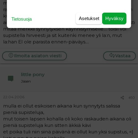
meil ykkönen synty rv 42, ei supistuksii missää vaihees
raskautta ja tämä siis käynnistyksellä. Ja kakkonen sitten
kuin myös ilman mitään supisteluja just laskettuna
Asetukset
Hyväksy
Tietosuoja
aikana ihan iteksiään. eli ei niist suppareista ole kauheesti
mitää merkkii synnytyksen käynnistymiselle.... toisil voi
supistella hirveesti ja sit kuitenki menee yli la:n, mut
la:han EI ole parasta ennen-päiväys....
Ilmoita asiaton viesti
Vastaa
little pony
Jäsen
22.04.2006
#10
mulla ei ollut esikoisen aikana kun synnytyts salissa
pieniä supisteluja,
mut toisen lapsen kohalla oli koko raskauden aikana oli
pieniä supisteluja kun sitten äkkiä kävi
et poika tuli niin siinä päivänä ei ollut kun yksi supistus, =)