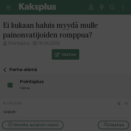
Ei kukaan haluis myydä mulle
painonvatijoiden romppua?
V
E
Pointsplus
19.06.2005
i
n
e
s
Vastaa
s
i
t
m
Perhe-elämä
i
m
k
ä
Pointsplus
e
i
t
n
Vieras
j
e
u
n
19.06.2005
#1
n
v
a
i
:wave:
l
e
o
s
Ilmoita asiaton viesti
Vastaa
i
t