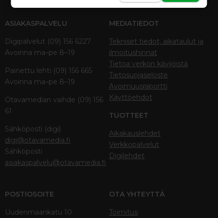
ASIAKASPALVELU
MEDIATIEDOT
Digipalvelut (09) 156 6227
Tekniset tiedot, aikataulut ja
Avoinna ma–pe 8–19
ilmoitushinnat
Tietoa verkon kävijöistä
Painettu lehti (09) 156 665
Tietosuojaseloste
Avoinna ma–pe 8–19
Avoimuusraportti
Käyttöehdot
Otavamedian vaihde (09) 156
61
TUOTTEET
Sähköposti (digi)
Aikakauslehdet
digi@otavamedia.fi
Verkkopalvelut
Sähköposti
Digilehdet
asiakaspalvelu@otavamedia.fi
POSTIOSOITE
OTA YHTEYTTÄ
Uudenmaankatu 10
Toimitus