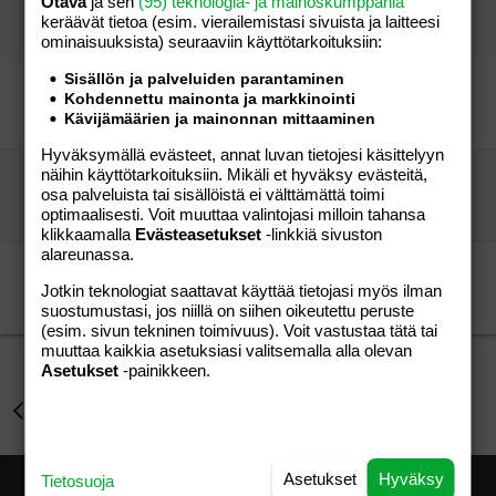
Otava
ja sen
(95) teknologia- ja mainoskumppania
touhu tenava
Perhe-elämä
keräävät tietoa (esim. vierailemis­tasi sivuista ja laitteesi
touhu tenava
11.04.2007
Perhe-elämä
3
ominaisuuk­sista) seuraaviin käyttötarkoituksiin:
Sisällön ja palveluiden parantaminen
Tarviiko kukaan neocatea?
Kohdennettu mainonta ja markkinointi
Merry
Perhe-elämä
Kävijämäärien ja mainonnan mittaaminen
Merry
18.06.2007
Perhe-elämä
0
Hyväksymällä evästeet, annat luvan tietojesi käsittelyyn
näihin käyttötarkoituksiin. Mikäli et hyväksy evästeitä,
HELP!!! Pv:n rompusta!! Tara-Milana?
osa palveluista tai sisällöistä ei välttämättä toimi
jonnu
Perhe-elämä
optimaalisesti. Voit muuttaa valintojasi milloin tahansa
Pumbaali
01.11.2004
Perhe-elämä
17
klikkaamalla
Evästeasetukset
-linkkiä sivuston
alareunassa.
kävelytuoli
Jotkin teknologiat saattavat käyttää tietojasi myös ilman
vieras
Aihe vapaa
suostumustasi, jos niillä on siihen oikeutettu peruste
justjuu harmaana
23.02.2010
Aihe vapaa
1
(esim. sivun tekninen toimivuus). Voit vastustaa tätä tai
muuttaa kaikkia asetuksiasi valitsemalla alla olevan
Asetukset
-painikkeen.
Perhe-elämä
Asetukset
Hyväksy
Tietosuoja