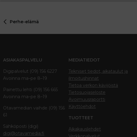
Perhe-elämä
ASIAKASPALVELU
MEDIATIEDOT
Digipalvelut (09) 156 6227
Tekniset tiedot, aikataulut ja
Avoinna ma–pe 8–19
ilmoitushinnat
Tietoa verkon kävijöistä
Painettu lehti (09) 156 665
Tietosuojaseloste
Avoinna ma–pe 8–19
Avoimuusraportti
Käyttöehdot
Otavamedian vaihde (09) 156
61
TUOTTEET
Sähköposti (digi)
Aikakauslehdet
digi@otavamedia.fi
Verkkopalvelut