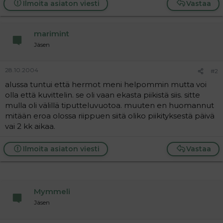
Ilmoita asiaton viesti
Vastaa
a
j
a
marimint
Jäsen
28.10.2004
#2
alussa tuntui että hermot meni helpommin mutta voi
olla että kuvittelin. se oli vaan ekasta piikistä siis. sitte
mulla oli välillä tiputteluvuotoa. muuten en huomannut
mitään eroa olossa riippuen siitä oliko piikityksestä päivä
vai 2 kk aikaa.
Ilmoita asiaton viesti
Vastaa
Mymmeli
Jäsen