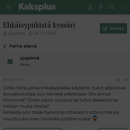
Ehkäisypiikistä kyssäri
Vastaa
V
E
ujopiimä
28.10.2004
i
n
e
s
Perhe-elämä
s
i
t
m
ujopiimä
i
m
Vieras
k
ä
e
i
t
n
28.10.2004
#1
j
e
Onko teillä, jotka ehkäisypiikkiä käytätte, tullut siitä kovia
u
n
sivuvaikutuksia, kun kerralla piikitetään 3kk annos
n
v
a
i
hormonia? Onko paino noussut tai tullut äkäiseksi tai
l
e
mitään muita oireita?
o
s
Sellaista oon tässä harkinnut ottavani mutta entäs jos
i
t
muuttuukin ihan hirveeksi pirttihirmuksi!
t
i
t