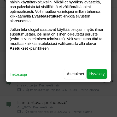
Similar threads
näihin käyttötarkoituksiin. Mikäli et hyväksy evästeitä,
osa palveluista tai sisällöistä ei välttämättä toimi
Verdana
optimaalisesti. Voit muuttaa valintojasi milloin tahansa
Kohdunulkoinen+metotreksaatti kokemuksia
klikkaamalla
Evästeasetukset
-linkkiä sivuston
Inkalilja
Lapsen saaminen
alareunassa.
Inkalilja
22.10.2015
Lapsen saaminen
19
Jotkin teknologiat saattavat käyttää tietojasi myös ilman
suostumustasi, jos niillä on siihen oikeutettu peruste
Diane Nova-pillereiden sivuvaikutukset
(esim. sivun tekninen toimivuus). Voit vastustaa tätä tai
Äiskä
Aihe vapaa
muuttaa kaikkia asetuksiasi valitsemalla alla olevan
vieras
12.10.2009
Aihe vapaa
1
Asetukset
-painikkeen.
Painonnousu kaksosraskaudessa
Lilliputit-80
Lapsen saaminen
Ella-83
30.05.2009
Lapsen saaminen
14
Asetukset
Hyväksy
Tietosuoja
prick-testit kokemuksia? tehokkuus ikäkategoria
maiskuttelija
Perhe-elämä
maiskuttelija
13.12.2008
Perhe-elämä
8
Isän tehtävät perheessä?
Äiti_1978
Perhe-elämä
solitario*
21.09.2014
Perhe-elämä
2