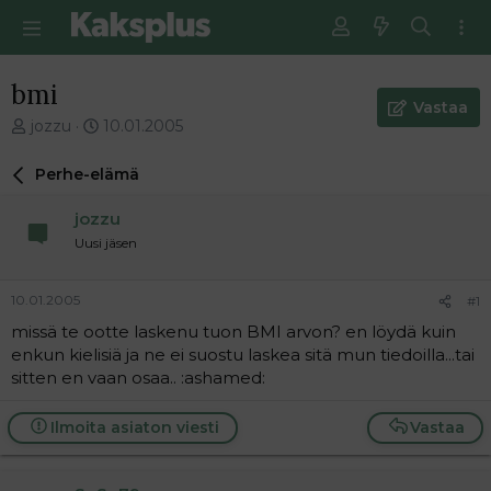
bmi
Vastaa
V
E
jozzu
10.01.2005
i
n
e
s
Perhe-elämä
s
i
t
m
jozzu
i
m
Uusi jäsen
k
ä
e
i
t
n
10.01.2005
#1
j
e
missä te ootte laskenu tuon BMI arvon? en löydä kuin
u
n
enkun kielisiä ja ne ei suostu laskea sitä mun tiedoilla...tai
n
v
a
i
sitten en vaan osaa.. :ashamed:
l
e
o
s
Ilmoita asiaton viesti
Vastaa
i
t
t
i
t