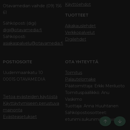
Käyttöehdot
Otavamedian vaihde (09) 156
61
TUOTTEET
Sähköposti (digi)
Aikakauslehdet
digi@otavamedia.fi
Verkkopalvelut
Sähköposti
Digilehdet
asiakaspalvelu@otavamedia.fi
POSTIOSOITE
OTA YHTEYTTÄ
Uudenmaankatu 10
Toimitus
00015 OTAVAMEDIA
Palautelomake
Päätoimittaja: Erkki Meriluoto
Toimituspäällikkö: Anu
Tietoa evästeiden käytöstä
Vaskimo
Käyttäytymiseen perustuva
Tuottaja: Anna Huuhtanen
mainonta
Sähköpostiosoitteet:
Evästeasetukset
etunimi.sukunimi@otava.fi
Ylös
Bott