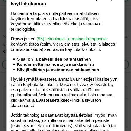
käyttökokemus
Haluamme tarjota sinulle parhaan mahdollisen
mim82mu
käyttökokemuksen ja laadukkaat sisällöt, siksi
Vieras
käytämme tällä sivustolla evästeitä ja vastaavia
teknologioita.
10.01.2005
#6
Otava
ja sen
(95) teknologia- ja mainoskumppania
keräävät tietoa (esim. vierailemis­tasi sivuista ja laitteesi
kokeile näin: 85,3 / (1.72x1.72)
ominaisuuk­sista) seuraaviin käyttötarkoituksiin:
eli pitäisi tulla bmi:ksi 28,8
Sisällön ja palveluiden parantaminen
Ilmoita asiaton viesti
Vastaa
Kohdennettu mainonta ja markkinointi
Kävijämäärien ja mainonnan mittaaminen
Hyväksymällä evästeet, annat luvan tietojesi käsittelyyn
näihin käyttötarkoituksiin. Mikäli et hyväksy evästeitä,
osa palveluista tai sisällöistä ei välttämättä toimi
Järjestetty lista
Lihavoitu
optimaalisesti. Voit muuttaa valintojasi milloin tahansa
Kursivoitu
Laajennettuun editoriin…
Lista
Laajennettuun editoriin…
Lisää hyperlinkki
Lisää kuva
Hymiöt
Laajennettuun editorii
Kumoa
Laajennettuu
Esikat
klikkaamalla
Evästeasetukset
-linkkiä sivuston
Järjestämätön lista
Kirjoita vastaus...
Tasaa vasemmalle
9
Normal
Tallenna luonnos
Arial
alareunassa.
Fontin koko
Tasaus
Lainaus
Tee uudelleen
Lisää video/media
BBCode-näkymä
Tekstiväri
Paragraph format
Lisää taulukko
Poista muotoilu
Kirjasintyyli
Insert horizontal line
Luonnokset
Yliviivaa
Spoiler
Alleviivattu
Koodi
Rivinsisäinen koodi
Rivinsisäinen spoiler
10
Poista luonnos
Book Antiqua
Suurenna sisennystä
Heading 1
Keskitä
Jotkin teknologiat saattavat käyttää tietojasi myös ilman
suostumustasi, jos niillä on siihen oikeutettu peruste
12
Courier New
Pienennä sisennystä
Tasaa oikealle
(esim. sivun tekninen toimivuus). Voit vastustaa tätä tai
Heading 2
muuttaa kaikkia asetuksiasi valitsemalla alla olevan