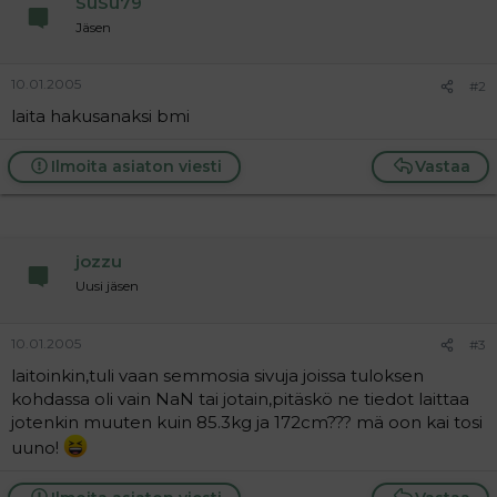
SuSu79
a
Jäsen
j
a
10.01.2005
#2
laita hakusanaksi bmi
Ilmoita asiaton viesti
Vastaa
jozzu
Uusi jäsen
10.01.2005
#3
laitoinkin,tuli vaan semmosia sivuja joissa tuloksen
kohdassa oli vain NaN tai jotain,pitäskö ne tiedot laittaa
jotenkin muuten kuin 85.3kg ja 172cm??? mä oon kai tosi
uuno!