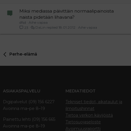
Miksi mediassa päivittäin normaalipainoista
naista pidetään lihavana?
dfsd
Aihe vapaa
DaLin
18.01.2012
Aihe vapaa
23
Perhe-elämä
ASIAKASPALVELU
MEDIATIEDOT
Digipalvelut (09) 156 6227
Tekniset tiedot, aikataulut ja
Avoinna ma–pe 8–19
ilmoitushinnat
Tietoa verkon kävijöistä
Painettu lehti (09) 156 665
Tietosuojaseloste
Avoinna ma–pe 8–19
Avoimuusraportti