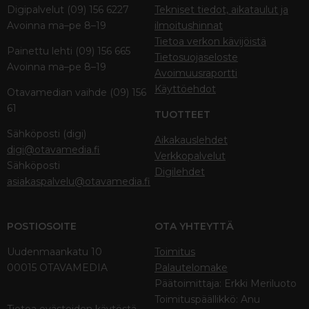
Digipalvelut (09) 156 6227
Tekniset tiedot, aikataulut ja
Avoinna ma–pe 8–19
ilmoitushinnat
Tietoa verkon kävijöistä
Painettu lehti (09) 156 665
Tietosuojaseloste
Avoinna ma–pe 8–19
Avoimuusraportti
Käyttöehdot
Otavamedian vaihde (09) 156
61
TUOTTEET
Sähköposti (digi)
Aikakauslehdet
digi@otavamedia.fi
Verkkopalvelut
Sähköposti
Digilehdet
asiakaspalvelu@otavamedia.fi
POSTIOSOITE
OTA YHTEYTTÄ
Uudenmaankatu 10
Toimitus
00015 OTAVAMEDIA
Palautelomake
Päätoimittaja: Erkki Meriluoto
Toimituspäällikkö: Anu