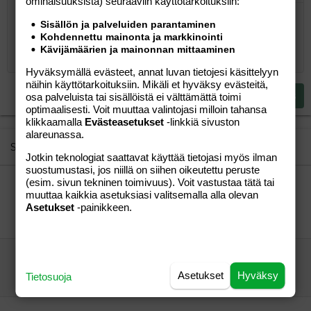
ominaisuuk­sista) seuraaviin käyttötarkoituksiin:
Järjestämätön lista
Kirjoita vastaus...
Tasaa vasemmalle
9
Normal
Tallenna luonnos
Arial
Fontin koko
Tasaus
Lainaus
Tee uudelleen
Lisää video/media
BBCode-näkymä
Tekstiväri
Paragraph format
Lisää taulukko
Poista muotoilu
Kirjasintyyli
Insert horizontal line
Luonnokset
Yliviivaa
Spoiler
Alleviivattu
Koodi
Rivinsisäinen koodi
Rivinsisäinen spoiler
Sisällön ja palveluiden parantaminen
Kohdennettu mainonta ja markkinointi
10
Poista luonnos
Book Antiqua
Suurenna sisennystä
Heading 1
Keskitä
Kävijämäärien ja mainonnan mittaaminen
12
Courier New
Pienennä sisennystä
Tasaa oikealle
Heading 2
Hyväksymällä evästeet, annat luvan tietojesi käsittelyyn
15
Georgia
näihin käyttötarkoituksiin. Mikäli et hyväksy evästeitä,
Justify text
Heading 3
Lähetä vastaus
osa palveluista tai sisällöistä ei välttämättä toimi
18
Tahoma
optimaalisesti. Voit muuttaa valintojasi milloin tahansa
22
klikkaamalla
Evästeasetukset
-linkkiä sivuston
Times New Roman
alareunassa.
26
Trebuchet MS
Similar threads
Jotkin teknologiat saattavat käyttää tietojasi myös ilman
Verdana
suostumustasi, jos niillä on siihen oikeutettu peruste
(esim. sivun tekninen toimivuus). Voit vastustaa tätä tai
Aurorix lääkeestä apua masennukseen ja
muuttaa kaikkia asetuksiasi valitsemalla alla olevan
ahdistukseen?
Asetukset
-painikkeen.
Tippitappi
Perhe-elämä
Tippitappi
05.10.2007
Perhe-elämä
0
Aurorix lääkettä kellään?
Toivo
Aihe vapaa
Asetukset
Hyväksy
Tietosuoja
Toivo
07.12.2008
Aihe vapaa
0