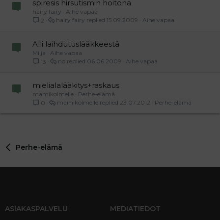
spiresis hirsutismin hoitona
hairy fairy
Aihe vapaa
hairy fairy
15.09.2009
Aihe vapaa
2
Alli laihdutuslääkkeestä
Milja
Aihe vapaa
no
06.06.2009
Aihe vapaa
13
mielialalääkitys+raskaus
mamikolmelle
Perhe-elämä
mamikolmelle
23.07.2012
Perhe-elämä
0
Perhe-elämä
ASIAKASPALVELU
MEDIATIEDOT