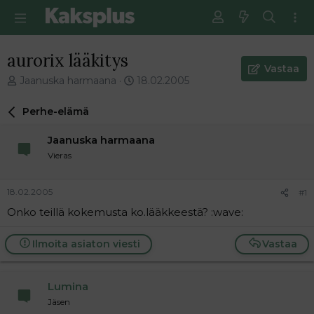
aurorix lääkitys
Vastaa
V
E
Jaanuska harmaana
18.02.2005
i
n
e
s
Perhe-elämä
s
i
t
m
Jaanuska harmaana
i
m
Vieras
k
ä
e
i
t
n
18.02.2005
#1
j
e
Onko teillä kokemusta ko.lääkkeestä? :wave:
u
n
n
v
a
i
Ilmoita asiaton viesti
Vastaa
l
e
o
s
i
t
Lumina
t
i
Jäsen
t