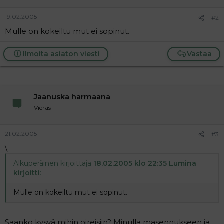
a
j
19.02.2005
#2
a
Mulle on kokeiltu mut ei sopinut.
Ilmoita asiaton viesti
Vastaa
Jaanuska harmaana
Vieras
21.02.2005
#3
\
Alkuperäinen kirjoittaja
18.02.2005 klo 22:35 Lumina
kirjoitti
:
Mulle on kokeiltu mut ei sopinut.
Saanko kysyä mihin oireisiin? Minulla masennukseen ja