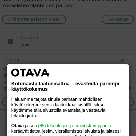
sosiaalisten tilanteiden pelkoon.
Ilmoita asiaton viesti
Vastaa
Lumina
Jäsen
21.02.2005
#4
Masennukseen mullakin kokeiltiin niin kuin monia
muitakin lääkkeitä. Yhdestä tuli ihottumaa, yhdestä
pahoinvointia enkä nyt muista mitä toi Aurorix aiheutti
Kotimaista laatusisältöä – evästeillä parempi
mut sopinut ei. Onneksi mulle sopivat lääkkeet löytyivät.
käyttökokemus
Haluamme tarjota sinulle parhaan mahdollisen
Ilmoita asiaton viesti
Vastaa
käyttökokemuksen ja laadukkaat sisällöt, siksi
käytämme tällä sivustolla evästeitä ja vastaavia
teknologioita.
Otava
ja sen
(95) teknologia- ja mainoskumppania
keräävät tietoa (esim. vierailemis­tasi sivuista ja laitteesi
Järjestetty lista
Lihavoitu
Kursivoitu
Laajennettuun editoriin…
Lista
Laajennettuun editoriin…
Lisää hyperlinkki
Lisää kuva
Hymiöt
Laajennettuun editorii
Kumoa
Laajennettuu
Esikat