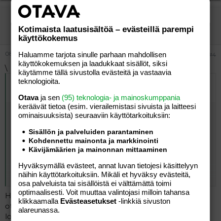
clivia
Vieras
Kotimaista laatusisältöä – evästeillä parempi
käyttökokemus
08.08.2004
Haluamme tarjota sinulle parhaan mahdollisen
#4
käyttökokemuksen ja laadukkaat sisällöt, siksi
\
käytämme tällä sivustolla evästeitä ja vastaavia
teknologioita.
Alkuperäinen kirjoittaja
07.08.2004 klo 23:35 Nanna
kirjoitti
:
Otava
ja sen
(95) teknologia- ja mainoskumppania
keräävät tietoa (esim. vierailemis­tasi sivuista ja laitteesi
Olimme mieheni kanssa tänään häissä. Mä lähdin
ominaisuuk­sista) seuraaviin käyttötarkoituksiin:
aiemmin pis, ku hain pojan mummolasta ja olo oli
muutenkin tukala. Sovimme aiemmin ukon kans, et hän
Sisällön ja palveluiden parantaminen
saap jäädä uhlimaan ihan rauhas mikäli oloni sen sallii (rv
Kohdennettu mainonta ja markkinointi
kohta 38). Noh, pois lähtiessä olo suht siedettävä vaan
Kävijämäärien ja mainonnan mittaaminen
nyt illan päälle olo vaan heikkenee ja mies siellä vaan
Hyväksymällä evästeet, annat luvan tietojesi käsittelyyn
juhlii vaikka ilmoitin hänelle että oloni on aivan kamala ja
näihin käyttötarkoituksiin. Mikäli et hyväksy evästeitä,
Click to expand...
haluaisin hänen tulevan kotiin luokseni. Sanoin myös et
osa palveluista tai sisällöistä ei välttämättä toimi
aamulla oltava siinä kunnossa että voi potkaista kasilta
optimaalisesti. Voit muuttaa valintojasi milloin tahansa
Harva sieltä lähtee kesken pois jos on esim. alkoholia
ylös pojun kanssa... Hermostunkohan ihan turhasta?
klikkaamalla
Evästeasetukset
-linkkiä sivuston
Mielestäni miehen pitäisi olla näin loppu vaiheessa mun
ottanut.Minusta asiasta ei tarvitse sen suuremmin
alareunassa.
tukena sillon ku sitä tarvitsen. Olenko liian vaativa?
loukkaantua kun alunperin annoit luvan jäädä.