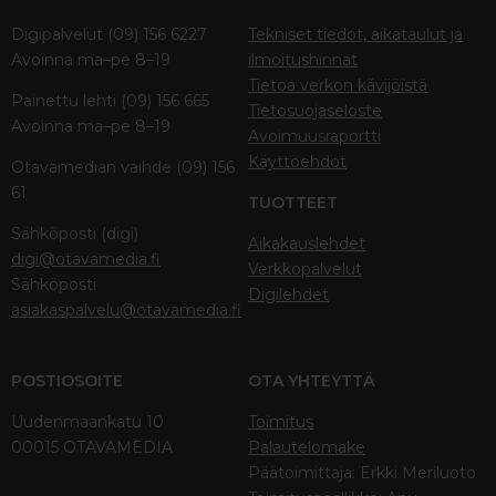
Digipalvelut (09) 156 6227
Tekniset tiedot, aikataulut ja
Avoinna ma–pe 8–19
ilmoitushinnat
Tietoa verkon kävijöistä
Painettu lehti (09) 156 665
Tietosuojaseloste
Avoinna ma–pe 8–19
Avoimuusraportti
Käyttöehdot
Otavamedian vaihde (09) 156
61
TUOTTEET
Sähköposti (digi)
Aikakauslehdet
digi@otavamedia.fi
Verkkopalvelut
Sähköposti
Digilehdet
asiakaspalvelu@otavamedia.fi
POSTIOSOITE
OTA YHTEYTTÄ
Uudenmaankatu 10
Toimitus
00015 OTAVAMEDIA
Palautelomake
Päätoimittaja: Erkki Meriluoto