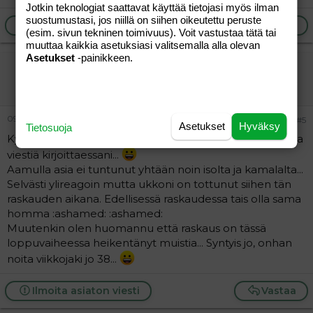
Jotkin teknologiat saattavat käyttää tietojasi myös ilman
suostumustasi, jos niillä on siihen oikeutettu peruste
Ilmoita asiaton viesti
Vastaa
(esim. sivun tekninen toimivuus). Voit vastustaa tätä tai
muuttaa kaikkia asetuksiasi valitsemalla alla olevan
Asetukset
-painikkeen.
nanna81
Aktiivinen jäsen
09.08.2004
#5
Asetukset
Hyväksy
Tietosuoja
Kylläpäs huomaa että olen ollu melkoisen väsynyt tuota
viestiä kirjoittaessani...
Aamulla asia ei tuntunut yhtään noin isolta ja kamalalta...
Selvästi ylireagoin mutta ukkoni on tottunut siihen tän
raskauden aikana. Edellisessä raskaudessa tais olla sama
homma :ashamed: :ashamed:
Muutenkin olen huomannu että raskaus on tässä
loppuvaiheessa heikentänyt muistia... Syntyis jo, onhan
noita viikkojaki jo 38...
Ilmoita asiaton viesti
Vastaa