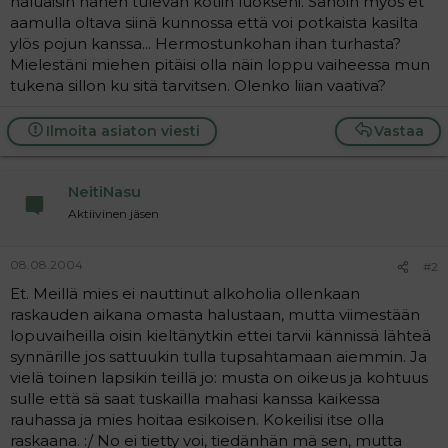
haluaisin hänen tulevan kotiin luokseni. Sanoin myös et
a
aamulla oltava siinä kunnossa että voi potkaista kasilta
j
ylös pojun kanssa... Hermostunkohan ihan turhasta?
a
Mielestäni miehen pitäisi olla näin loppu vaiheessa mun
tukena sillon ku sitä tarvitsen. Olenko liian vaativa?
Ilmoita asiaton viesti
Vastaa
NeitiNasu
Aktiivinen jäsen
08.08.2004
#2
Et. Meillä mies ei nauttinut alkoholia ollenkaan
raskauden aikana omasta halustaan, mutta viimestään
lopuvaiheilla oisin kieltänytkin ettei tarvii kännissä lähteä
synnärille jos sattuukin tulla tupsahtamaan aiemmin. Ja
vielä toinen lapsikin teillä jo: musta on oikeus ja kohtuus
sulle että sä saat tuskailla mahasi kanssa kaikessa
rauhassa ja mies hoitaa esikoisen. Kokeilisi itse olla
raskaana. :/ No ei tietty voi, tiedänhän mä sen, mutta