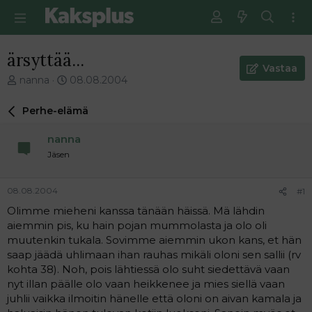
ärsyttää...
Vastaa
V
E
nanna
08.08.2004
i
n
e
s
Perhe-elämä
s
i
t
m
nanna
i
m
Jäsen
k
ä
e
i
t
n
08.08.2004
#1
j
e
Olimme mieheni kanssa tänään häissä. Mä lähdin
u
n
aiemmin pis, ku hain pojan mummolasta ja olo oli
n
v
a
i
muutenkin tukala. Sovimme aiemmin ukon kans, et hän
l
e
saap jäädä uhlimaan ihan rauhas mikäli oloni sen sallii (rv
o
s
kohta 38). Noh, pois lähtiessä olo suht siedettävä vaan
i
t
nyt illan päälle olo vaan heikkenee ja mies siellä vaan
t
i
juhlii vaikka ilmoitin hänelle että oloni on aivan kamala ja
t