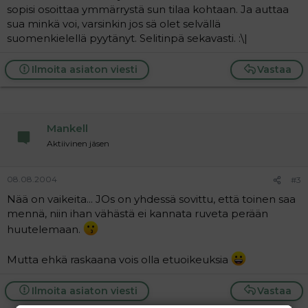
sopisi osoittaa ymmärrystä sun tilaa kohtaan. Ja auttaa
sua minkä voi, varsinkin jos sä olet selvällä
suomenkielellä pyytänyt. Selitinpä sekavasti. :\|
Ilmoita asiaton viesti
Vastaa
Mankell
Aktiivinen jäsen
08.08.2004
#3
Nää on vaikeita... JOs on yhdessä sovittu, että toinen saa
mennä, niin ihan vähästä ei kannata ruveta perään
huutelemaan.
Mutta ehkä raskaana vois olla etuoikeuksia
Ilmoita asiaton viesti
Vastaa