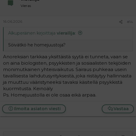
Vieras
16.06.2026
#14
Alkuperäinen kirjoittaja
vierailija
:
Söivätkö he homejuustoja?
Anoreksian tarkkaa yksittäistä syytä ei tunneta, vaan se
on aina biologisten, psyykkisten ja sosiaalisten tekijöiden
monimutkainen yhteisvaikutus. Sairaus puhkeaa usein
tavallisesta laihdutusyrityksestä, joka riistäytyy hallinnasta
ja muuttuu vääristyneeksi tavaksi käsitellä psyykkistä
kuormitusta. Keinoäly
Ps. Homejuustolla ei ole osaa eikä arpaa.
Ilmoita asiaton viesti
Vastaa