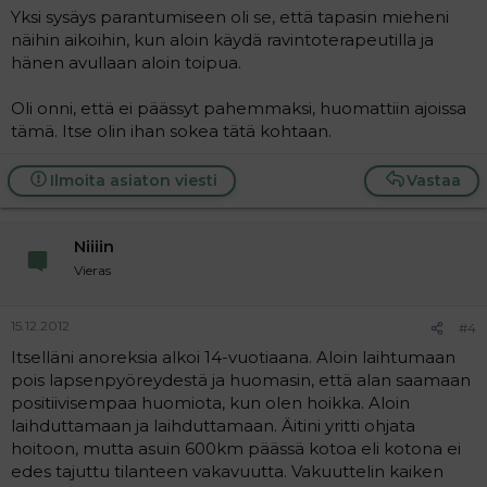
Yksi sysäys parantumiseen oli se, että tapasin mieheni
näihin aikoihin, kun aloin käydä ravintoterapeutilla ja
hänen avullaan aloin toipua.
Oli onni, että ei päässyt pahemmaksi, huomattiin ajoissa
tämä. Itse olin ihan sokea tätä kohtaan.
Ilmoita asiaton viesti
Vastaa
Niiiin
Vieras
15.12.2012
#4
Itselläni anoreksia alkoi 14-vuotiaana. Aloin laihtumaan
pois lapsenpyöreydestä ja huomasin, että alan saamaan
positiivisempaa huomiota, kun olen hoikka. Aloin
laihduttamaan ja laihduttamaan. Äitini yritti ohjata
hoitoon, mutta asuin 600km päässä kotoa eli kotona ei
edes tajuttu tilanteen vakavuutta. Vakuuttelin kaiken