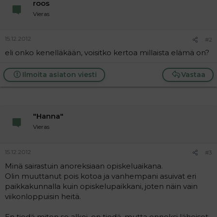
roos
a
j
Vieras
a
15.12.2012
#2
eli onko kenelläkään, voisitko kertoa millaista elämä on?
Ilmoita asiaton viesti
Vastaa
"Hanna"
Vieras
15.12.2012
#3
Minä sairastuin anoreksiaan opiskeluaikana.
Olin muuttanut pois kotoa ja vanhempani asuivat eri
paikkakunnalla kuin opiskelupaikkani, joten näin vain
viikonloppuisin heitä.
En tiedä miten se alkoi, en tiedä, mutta onneksi läheiset