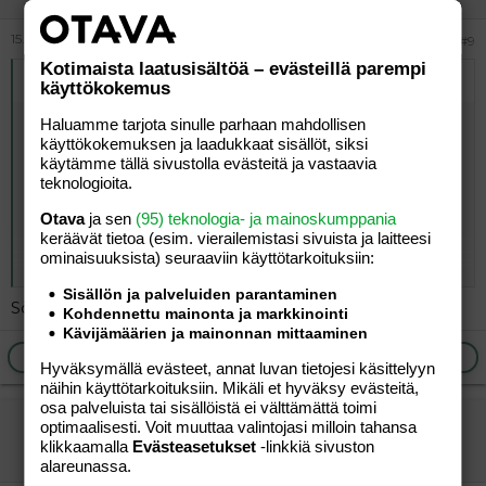
15.06.2026
#9
Kotimaista laatusisältöä – evästeillä parempi
Alkuperäinen kirjoittaja
Hanna
:
käyttökokemus
Minä sairastuin anoreksiaan opiskeluaikana.
Haluamme tarjota sinulle parhaan mahdollisen
Olin muuttanut pois kotoa ja vanhempani asuivat eri
käyttökokemuksen ja laadukkaat sisällöt, siksi
käytämme tällä sivustolla evästeitä ja vastaavia
paikkakunnalla kuin opiskelupaikkani, joten näin vain
teknologioita.
viikonloppuisin heitä.
Otava
ja sen
(95) teknologia- ja mainoskumppania
En tiedä miten se alkoi, en tiedä, mutta onneksi läheiset
keräävät tietoa (esim. vierailemis­tasi sivuista ja laitteesi
ihmiseni huomasivat sen ajoissa ja nyt olen äiti ihminen
ominaisuuk­sista) seuraaviin käyttötarkoituksiin:
Click to expand...
ja elämä ruuan kannalta hyvin.
Sisällön ja palveluiden parantaminen
Söivätkö he homejuustoja?
Silloin kun sairastin, heräsin aamulla aikaisin ja menin
Kohdennettu mainonta ja markkinointi
erittäin pitkälle lenkille.
Kävijämäärien ja mainonnan mittaaminen
Lenkin jälkeen kouluun.
Ilmoita asiaton viesti
Vastaa
Hyväksymällä evästeet, annat luvan tietojesi käsittelyyn
Koulun jälkeen menin salille jumppaamaan ja jumpan
näihin käyttötarkoituksiin. Mikäli et hyväksy evästeitä,
jälkeen kotiin, jätin auton parkkipaikalle ja kävelin
osa palveluista tai sisällöistä ei välttämättä toimi
kauempana olevaan kauppaan, josta ostin pieneen
vierailija
optimaalisesti. Voit muuttaa valintojasi milloin tahansa
rasiaan salaattia. Sitten kävelin kotiin ja söin sen ja menin
klikkaamalla
Evästeasetukset
-linkkiä sivuston
Vieras
illalla lenkille.
alareunassa.