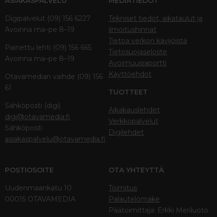
ASIAKASPALVELU
MEDIATIEDOT
Digipalvelut (09) 156 6227
Tekniset tiedot, aikataulut ja
Avoinna ma–pe 8–19
ilmoitushinnat
Tietoa verkon kävijöistä
Painettu lehti (09) 156 665
Tietosuojaseloste
Avoinna ma–pe 8–19
Avoimuusraportti
Käyttöehdot
Otavamedian vaihde (09) 156
61
TUOTTEET
Sähköposti (digi)
Aikakauslehdet
digi@otavamedia.fi
Verkkopalvelut
Sähköposti
Digilehdet
asiakaspalvelu@otavamedia.fi
POSTIOSOITE
OTA YHTEYTTÄ
Uudenmaankatu 10
Toimitus
00015 OTAVAMEDIA
Palautelomake
Päätoimittaja: Erkki Meriluoto