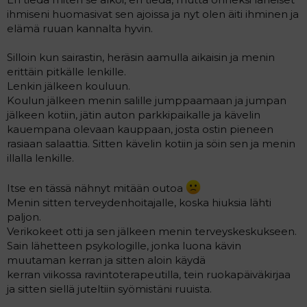
ihmiseni huomasivat sen ajoissa ja nyt olen äiti ihminen ja
elämä ruuan kannalta hyvin.
Silloin kun sairastin, heräsin aamulla aikaisin ja menin
erittäin pitkälle lenkille.
Lenkin jälkeen kouluun.
Koulun jälkeen menin salille jumppaamaan ja jumpan
jälkeen kotiin, jätin auton parkkipaikalle ja kävelin
kauempana olevaan kauppaan, josta ostin pieneen
rasiaan salaattia. Sitten kävelin kotiin ja söin sen ja menin
illalla lenkille.
Itse en tässä nähnyt mitään outoa
Menin sitten terveydenhoitajalle, koska hiuksia lähti
paljon.
Verikokeet otti ja sen jälkeen menin terveyskeskukseen.
Sain lähetteen psykologille, jonka luona kävin
muutaman kerran ja sitten aloin käydä
kerran viikossa ravintoterapeutilla, tein ruokapäiväkirjaa
ja sitten siellä juteltiin syömistäni ruuista.