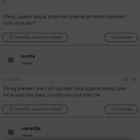
Okei,,, saako kysyä, paljonko painat ja miten pärjäilet
noin muuten?
Ilmoita asiaton viesti
Vastaa
kohta
Vieras
16.12.2012
#8
34 kg painan, olen 43 vuotias. Aika sopiva paino, pari
kiloa vois olla lisää, mutta voin nyt ihan ok.
Ilmoita asiaton viesti
Vastaa
vierailija
Vieras