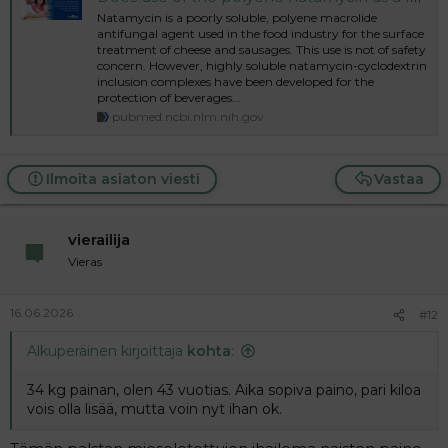
Natamycin is a poorly soluble, polyene macrolide
antifungal agent used in the food industry for the surface
treatment of cheese and sausages. This use is not of safety
concern. However, highly soluble natamycin-cyclodextrin
inclusion complexes have been developed for the
protection of beverages...
pubmed.ncbi.nlm.nih.gov
Ilmoita asiaton viesti
Vastaa
vierailija
Vieras
16.06.2026
#12
Alkuperäinen kirjoittaja
kohta
:
34 kg painan, olen 43 vuotias. Aika sopiva paino, pari kiloa
vois olla lisää, mutta voin nyt ihan ok.