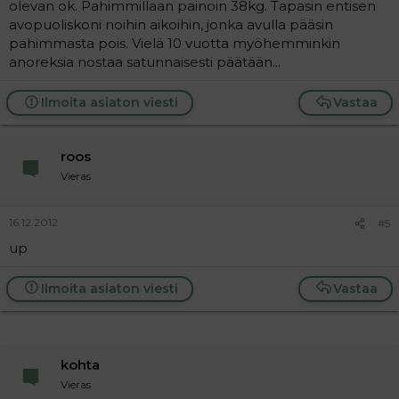
olevan ok. Pahimmillaan painoin 38kg. Tapasin entisen
avopuoliskoni noihin aikoihin, jonka avulla pääsin
pahimmasta pois. Vielä 10 vuotta myöhemminkin
anoreksia nostaa satunnaisesti päätään...
Ilmoita asiaton viesti
Vastaa
roos
Vieras
16.12.2012
#5
up
Ilmoita asiaton viesti
Vastaa
kohta
Vieras