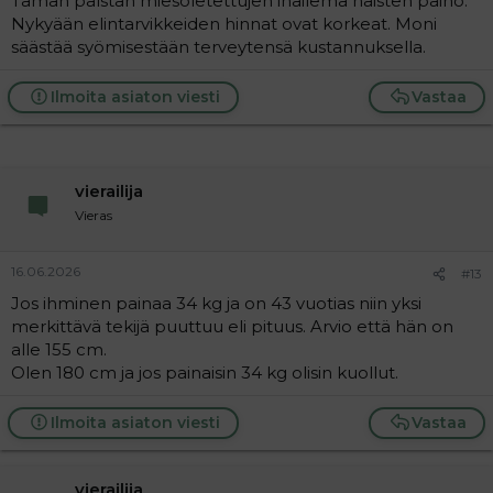
Tämän palstan miesoletettujen ihailema naisten paino.
Nykyään elintarvikkeiden hinnat ovat korkeat. Moni
säästää syömisestään terveytensä kustannuksella.
Ilmoita asiaton viesti
Vastaa
vierailija
Vieras
16.06.2026
#13
Jos ihminen painaa 34 kg ja on 43 vuotias niin yksi
merkittävä tekijä puuttuu eli pituus. Arvio että hän on
alle 155 cm.
Olen 180 cm ja jos painaisin 34 kg olisin kuollut.
Ilmoita asiaton viesti
Vastaa
vierailija