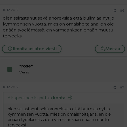
16.12.2012
#6
olen sairastanut sekä anoreksiaa että bulimiaa nyt jo
kymmenisen vuotta. mies on omaishoitajana, en ole
enään työelämässä. en varmaankaan enään muutu
terveeksi.
Ilmoita asiaton viesti
Vastaa
"rose"
Vieras
16.12.2012
#7
Alkuperäinen kirjoittaja
kohta
:
olen sairastanut sekä anoreksiaa että bulimiaa nyt jo
kymmenisen vuotta. mies on omaishoitajana, en ole
enään työelämässä. en varmaankaan enään muutu
terveeksi.