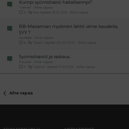
Kumpi syömishäiriö haitallisempi?
"vieras"
Aihe vapaa
hiia
25.12.2011
Aihe vapaa
3
BB-Mariannan mystinen lähtö viime kaudella,
SYY ?
laureiee
Aihe vapaa
"Jooh"
05.09.2010
Aihe vapaa
5
Syömishäiriöt ja raskaus
Paulalii
Aihe vapaa
"noora"
11.01.2012
Aihe vapaa
7
Aihe vapaa