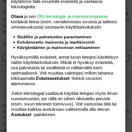
tietämyksensä esille.
käytämme tällä sivustolla evästeitä ja vastaavia
teknologioita.
Tuosta oman nimen käytöstä, meilläkin minä olin se joka
Otava
ja sen
(95) teknologia- ja mainoskumppania
halusi olla oma itsensä eikä miehelle äiti. Nyt siihenkin on
keräävät tietoa (esim. vierailemis­tasi sivuista ja laitteesi
tottunut että on joskus miehenkin suusta äiti eikä se
ominaisuuk­sista) seuraaviin käyttötarkoituksiin:
enää niin haittaa kun äitiyttä on jo takana reilut 5v.
Sisällön ja palveluiden parantaminen
Kohdennettu mainonta ja markkinointi
Hiukan "tyhmä" toisinaan
Kävijämäärien ja mainonnan mittaaminen
Hyväksymällä evästeet, annat luvan tietojesi käsittelyyn
Ilmoita asiaton viesti
Vastaa
näihin käyttötarkoituksiin. Mikäli et hyväksy evästeitä,
osa palveluista tai sisällöistä ei välttämättä toimi
optimaalisesti. Voit muuttaa valintojasi milloin tahansa
ansku79
klikkaamalla
Evästeasetukset
-linkkiä sivuston
Uusi jäsen
alareunassa.
Jotkin teknologiat saattavat käyttää tietojasi myös ilman
06.10.2004
#4
suostumustasi, jos niillä on siihen oikeutettu peruste
(esim. sivun tekninen toimivuus). Voit vastustaa tätä tai
ihan tuli oma mies mieleen paitsi ettei kyl tee kotitöitä..
muuttaa kaikkia asetuksiasi valitsemalla alla olevan
mä en edes jaksa enää sanoa mistään ku sit jos sanon on
Asetukset
-painikkeen.
miehellä joku syy muka suuttua ja sit pidetään
mykkäkoulua vaikka pari päivää, minkä tietää
raivostuttavan mua! sit ollaan pari kuukautta kiltisti kun