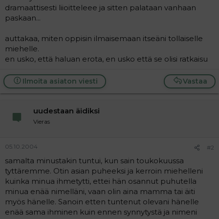
dramaattisesti liioitteleee ja sitten palataan vanhaan
paskaan...
auttakaa, miten oppisin ilmaisemaan itseäni tollaiselle
miehelle.
en usko, että haluan erota, en usko että se olisi ratkaisu
Ilmoita asiaton viesti
Vastaa
uudestaan äidiksi
Vieras
05.10.2004
#2
samalta minustakin tuntui, kun sain toukokuussa
tyttäremme. Otin asian puheeksi ja kerroin miehelleni
kuinka minua ihmetytti, ettei hän osannut puhutella
minua enää nimelläni, vaan olin aina mamma tai äiti
myös hänelle. Sanoin etten tuntenut olevani hänelle
enää sama ihminen kuin ennen synnytystä ja nimeni