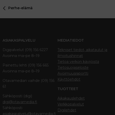
Perhe-elämä
ASIAKASPALVELU
MEDIATIEDOT
Digipalvelut (09) 156 6227
Tekniset tiedot, aikataulut ja
Avoinna ma–pe 8–19
ilmoitushinnat
Tietoa verkon kävijöistä
Painettu lehti (09) 156 665
Tietosuojaseloste
Avoinna ma–pe 8–19
Avoimuusraportti
Käyttöehdot
Otavamedian vaihde (09) 156
61
TUOTTEET
Sähköposti (digi)
Aikakauslehdet
digi@otavamedia.fi
Verkkopalvelut
Sähköposti
Digilehdet
asiakaspalvelu@otavamedia.fi