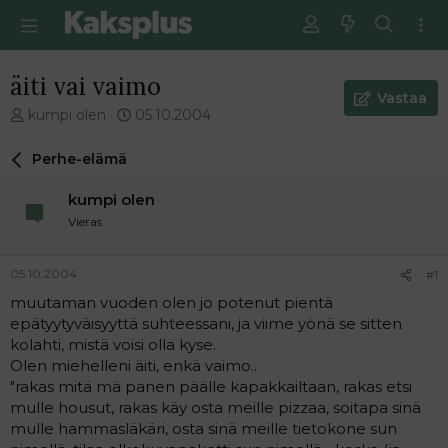
äiti vai vaimo
Vastaa
V
E
kumpi olen
05.10.2004
i
n
e
s
Perhe-elämä
s
i
t
m
kumpi olen
i
m
Vieras
k
ä
e
i
t
n
05.10.2004
#1
j
e
muutaman vuoden olen jo potenut pientä
u
n
epätyytyväisyyttä suhteessani, ja viime yönä se sitten
n
v
a
i
kolahti, mistä voisi olla kyse.
l
e
Olen miehelleni äiti, enkä vaimo..
o
s
"rakas mitä mä panen päälle kapakkailtaan, rakas etsi
i
t
mulle housut, rakas käy osta meille pizzaa, soitapa sinä
t
i
mulle hammasläkäri, osta sinä meille tietokone sun
t