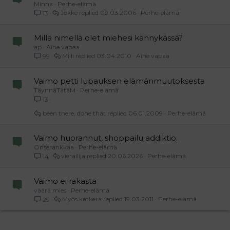
Minna
Perhe-elämä
Jokke
09.03.2006
Perhe-elämä
13
Millä nimellä olet miehesi kännykässä?
ap
Aihe vapaa
Miili
03.04.2010
Aihe vapaa
99
Vaimo petti lupauksen elämänmuutoksesta
TäynnäTätäM
Perhe-elämä
13
been there, done that
06.01.2009
Perhe-elämä
Vaimo huorannut, shoppailu addiktio.
Onserankkaa
Perhe-elämä
vierailija
20.06.2026
Perhe-elämä
14
Vaimo ei rakasta
väärä mies
Perhe-elämä
Myös katkera
19.03.2011
Perhe-elämä
29