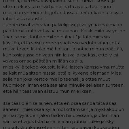
nimellä, tilaa elkokuvapaketti sun nimellä... koska (ja
a
sitten tekosyitä miksi hän ei näitä asioita tee. huom,
j
meillä on yhteinen tili, joten tässä ei mitenkään ole kyse
a
rahallisesta asiasta . )
Tunnen siis itseni vaan palvelijaksi, ja väsyn raahaamaan
päättämätöntä vötkylää mukanani. Kaikki mitä kysyn, on
"ihan sama , tai ihan miten haluat " ja tätä mies siis
käyttää, että voisi tarpeen vaatiessa vedota siihen, että
muka tekee kuinka mä haluan, ja antaa minun päättää,
kun tosiasiassa on vaan niin laiska ja itsekäs , ettei viitsi
vaivata omaa päätään millään asialla.
mies kyllä tekee kotitöit, leikkii lasten kanssa yms. mutta
se kait mua sitten rassaa, että ei kykene olemaan Mies,
sellainen joka kertoo mielipiteensä, ja ottaa muut
huomioon ilman että saa aina minulle sellaisen tunteen,
että hän taas vaan alistuu mun mielikseni..
itse taas olen sellainen, että en osaa sanoa tätä asiaa
ääneen.. mies osaa kyllä mököttämisen ja mykkäkoulun
ja marttyyriuden jalon taidon halutessaan, ja olen ihan
varma että jos tstä hänelle alan puhua, tulee järkky
mökötyskuukausi eteen. sitten seuraavan kuukauden