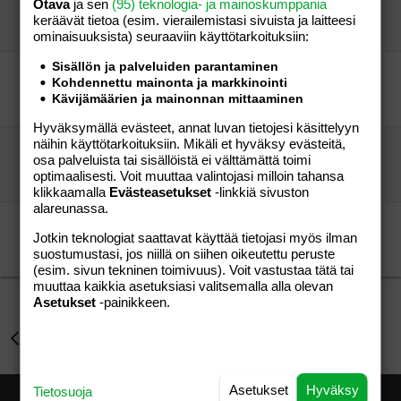
Otava
ja sen
(95) teknologia- ja mainoskumppania
äippä1987
Perhe-elämä
keräävät tietoa (esim. vierailemis­tasi sivuista ja laitteesi
hannuska81
10.06.2011
Perhe-elämä
1
ominaisuuk­sista) seuraaviin käyttötarkoituksiin:
Sisällön ja palveluiden parantaminen
Vihtiläiset pienten vauvojen äidit !!!!!
Kohdennettu mainonta ja markkinointi
mokjiuy
Perhe-elämä
Kävijämäärien ja mainonnan mittaaminen
xmas baby
17.03.2008
Perhe-elämä
3
Hyväksymällä evästeet, annat luvan tietojesi käsittelyyn
näihin käyttötarkoituksiin. Mikäli et hyväksy evästeitä,
Ystäviä? :)
osa palveluista tai sisällöistä ei välttämättä toimi
Ina-83
Perhe-elämä
optimaalisesti. Voit muuttaa valintojasi milloin tahansa
heltsu
28.05.2004
Perhe-elämä
1
klikkaamalla
Evästeasetukset
-linkkiä sivuston
alareunassa.
Ystäviä? :)
Jotkin teknologiat saattavat käyttää tietojasi myös ilman
Ina-83
Perhe-elämä
suostumustasi, jos niillä on siihen oikeutettu peruste
outi04
02.06.2004
Perhe-elämä
8
(esim. sivun tekninen toimivuus). Voit vastustaa tätä tai
muuttaa kaikkia asetuksiasi valitsemalla alla olevan
Asetukset
-painikkeen.
Perhe-elämä
Asetukset
Hyväksy
Tietosuoja