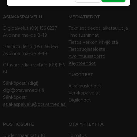
ASIAKASPALVELU
MEDIATIEDOT
Digipalvelut (09) 156 6227
Tekniset tiedot, aikataulut ja
Avoinna ma–pe 8–19
ilmoitushinnat
Tietoa verkon kävijöistä
Painettu lehti (09) 156 665
Tietosuojaseloste
Avoinna ma–pe 8–19
Avoimuusraportti
Käyttöehdot
Otavamedian vaihde (09) 156
61
TUOTTEET
Sähköposti (digi)
Aikakauslehdet
digi@otavamedia.fi
Verkkopalvelut
Sähköposti
Digilehdet
asiakaspalvelu@otavamedia.fi
POSTIOSOITE
OTA YHTEYTTÄ
Uudenmaankatu 10
Toimitus