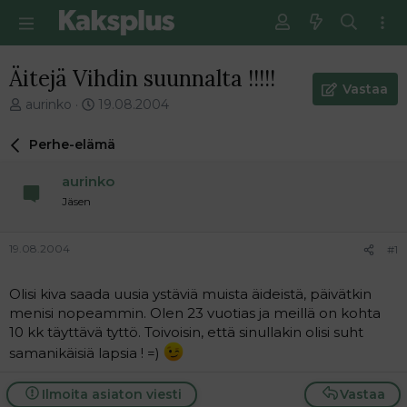
Äitejä Vihdin suunnalta !!!!!
Vastaa
V
E
aurinko
19.08.2004
i
n
e
s
Perhe-elämä
s
i
t
m
aurinko
i
m
Jäsen
k
ä
e
i
t
n
19.08.2004
#1
j
e
u
n
Olisi kiva saada uusia ystäviä muista äideistä, päivätkin
n
v
a
i
menisi nopeammin. Olen 23 vuotias ja meillä on kohta
l
e
10 kk täyttävä tyttö. Toivoisin, että sinullakin olisi suht
o
s
samanikäisiä lapsia ! =)
i
t
t
i
Ilmoita asiaton viesti
Vastaa
t