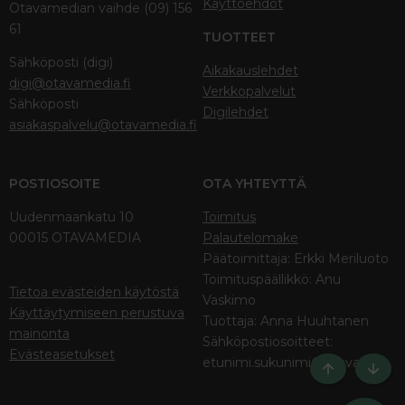
Käyttöehdot
Otavamedian vaihde (09) 156
61
TUOTTEET
Sähköposti (digi)
Aikakauslehdet
digi@otavamedia.fi
Verkkopalvelut
Sähköposti
Digilehdet
asiakaspalvelu@otavamedia.fi
POSTIOSOITE
OTA YHTEYTTÄ
Uudenmaankatu 10
Toimitus
00015 OTAVAMEDIA
Palautelomake
Päätoimittaja: Erkki Meriluoto
Toimituspäällikkö: Anu
Tietoa evästeiden käytöstä
Vaskimo
Käyttäytymiseen perustuva
Tuottaja: Anna Huuhtanen
mainonta
Sähköpostiosoitteet:
Evästeasetukset
etunimi.sukunimi@otava.fi
Ylös
Bott