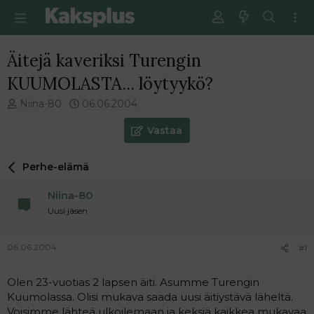
Äitejä kaveriksi Turengin
KUUMOLASTA... löytyykö?
V
E
Niina-80
06.06.2004
i
n
e
s
Vastaa
s
i
t
m
Perhe-elämä
i
m
k
ä
Niina-80
e
i
t
n
Uusi jäsen
j
e
u
n
06.06.2004
#1
n
v
a
i
l
e
Olen 23-vuotias 2 lapsen äiti. Asumme Turengin
o
s
Kuumolassa. Olisi mukava saada uusi äitiystävä läheltä.
i
t
Voisimme lähteä ulkoilemaan ja keksiä kaikkea mukavaa