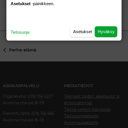
Asetukset
-painikkeen.
KERHOT-LISTA(Päivitetty 10.10.2009)
Talvicci
Lapsen saaminen
Talvicci
10.10.2009
Lapsen saaminen
1
Asetukset
Hyväksy
Tietosuoja
Perhe-elämä
ASIAKASPALVELU
MEDIATIEDOT
Digipalvelut (09) 156 6227
Tekniset tiedot, aikataulut ja
Avoinna ma–pe 8–19
ilmoitushinnat
Tietoa verkon kävijöistä
Painettu lehti (09) 156 665
Tietosuojaseloste
Avoinna ma–pe 8–19
Avoimuusraportti