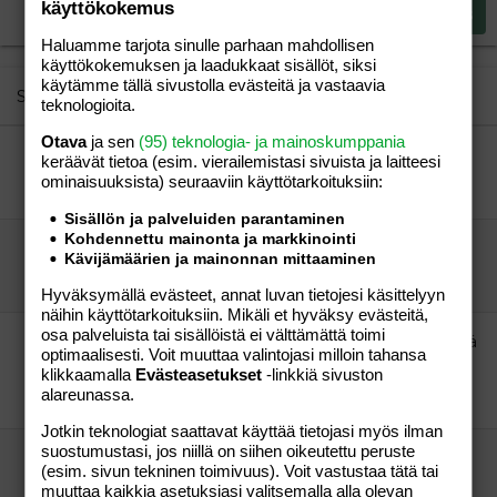
Justify text
käyttökokemus
Heading 3
Lähetä vastaus
18
Tahoma
Haluamme tarjota sinulle parhaan mahdollisen
22
Times New Roman
käyttökokemuksen ja laadukkaat sisällöt, siksi
käytämme tällä sivustolla evästeitä ja vastaavia
26
Trebuchet MS
Similar threads
teknologioita.
Verdana
Otava
ja sen
(95) teknologia- ja mainoskumppania
Laitila ja ympäristö!
keräävät tietoa (esim. vierailemis­tasi sivuista ja laitteesi
Zuffeli
Perhe-elämä
ominaisuuk­sista) seuraaviin käyttötarkoituksiin:
Zuffeli
27.07.2011
Perhe-elämä
0
Sisällön ja palveluiden parantaminen
Kohdennettu mainonta ja markkinointi
Mustasukkaisuus?!
Kävijämäärien ja mainonnan mittaaminen
riina
Aihe vapaa
m
27.03.2010
Aihe vapaa
9
Hyväksymällä evästeet, annat luvan tietojesi käsittelyyn
näihin käyttötarkoituksiin. Mikäli et hyväksy evästeitä,
osa palveluista tai sisällöistä ei välttämättä toimi
Voisko tää liittyä Enkeli-Elisaan? Bongasin eräältä
optimaalisesti. Voit muuttaa valintojasi milloin tahansa
palstalta!
klikkaamalla
Evästeasetukset
-linkkiä sivuston
"Vierailija"
Aihe vapaa
alareunassa.
vierailija
13.06.2018
Aihe vapaa
11
Jotkin teknologiat saattavat käyttää tietojasi myös ilman
suostumustasi, jos niillä on siihen oikeutettu peruste
KERHOT-LISTA(Päivitetty 10.10.2009)
(esim. sivun tekninen toimivuus). Voit vastustaa tätä tai
Talvicci
Aihe vapaa
muuttaa kaikkia asetuksiasi valitsemalla alla olevan
vieras
06.12.2009
Aihe vapaa
14