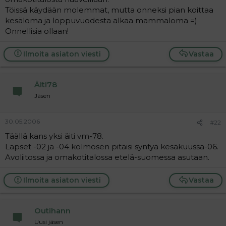
Töissä käydään molemmat, mutta onneksi pian koittaa
kesäloma ja loppuvuodesta alkaa mammaloma =)
Onnellisia ollaan!
Ilmoita asiaton viesti
Vastaa
Äiti78
Jäsen
30.05.2006
#22
Täällä kans yksi äiti vm-78.
Lapset -02 ja -04 kolmosen pitäisi syntyä kesäkuussa-06.
Avoliitossa ja omakotitalossa etelä-suomessa asutaan.
Ilmoita asiaton viesti
Vastaa
Outihann
Uusi jäsen