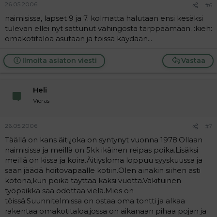
26.05.2006
#6
naimisissa, lapset 9 ja 7. kolmatta halutaan ensi kesäksi
tulevan ellei nyt sattunut vahingosta tärppäämään. :kieh:
omakotitaloa asutaan ja töissä käydään...
Ilmoita asiaton viesti
Vastaa
Heli
Vieras
26.05.2006
#7
Täällä on kans äiti,joka on syntynyt vuonna 1978.Ollaan
naimisissa ja meillä on 5kk ikäinen reipas poika.Lisäksi
meillä on kissa ja koira.Äitiysloma loppuu syyskuussa ja
saan jäädä hoitovapaalle kotiin.Olen ainakin siihen asti
kotona,kun poika täyttää kaksi vuotta.Vakituinen
työpaikka saa odottaa vielä.Mies on
töissä.Suunnitelmissa on ostaa oma tontti ja alkaa
rakentaa omakotitaloa,jossa on aikanaan pihaa pojan ja