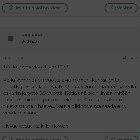
Ilmoita asiaton viesti
Vastaa
tanjaana
Uusi jäsen
28.05.2006
#17
Täällä myös yks äiti vm 1978
Reilu kymmenen vuotta aviomieheni kanssa yhtä
pidetty ja kaksi lasta saatu. Poika 6 vuotta, lähtee syksyllä
eskariin ja tyttö 3,5 vuotta. Kotiäitinä olen ilman mitään
tukia, et miehen palkoilla elellään. Omakotitalo on
tulevaisuuden haave... Vauva olisi toiveissa saada ensi
vuoden aikana.
Hyvää kesää kaikille :flower:
Ilmoita asiaton viesti
Vastaa