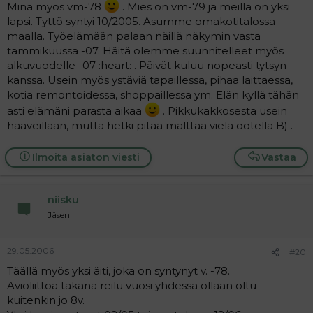
Minä myös vm-78
. Mies on vm-79 ja meillä on yksi
lapsi. Tyttö syntyi 10/2005. Asumme omakotitalossa
maalla. Työelämään palaan näillä näkymin vasta
tammikuussa -07. Häitä olemme suunnitelleet myös
alkuvuodelle -07 :heart: . Päivät kuluu nopeasti tytsyn
kanssa. Usein myös ystäviä tapaillessa, pihaa laittaessa,
kotia remontoidessa, shoppaillessa ym. Elän kyllä tähän
asti elämäni parasta aikaa
. Pikkukakkosesta usein
haaveillaan, mutta hetki pitää malttaa vielä ootella B) .
Ilmoita asiaton viesti
Vastaa
niisku
Jäsen
29.05.2006
#20
Täällä myös yksi äiti, joka on syntynyt v. -78.
Avioliittoa takana reilu vuosi yhdessä ollaan oltu
kuitenkin jo 8v.