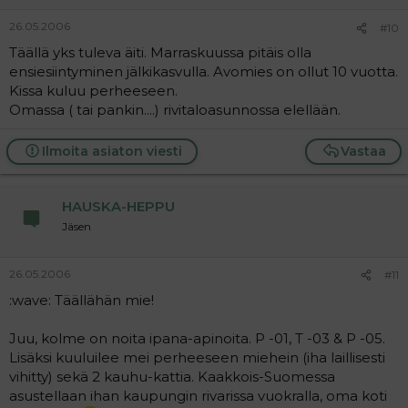
26.05.2006
#10
Täällä yks tuleva äiti. Marraskuussa pitäis olla
ensiesiintyminen jälkikasvulla. Avomies on ollut 10 vuotta.
Kissa kuluu perheeseen.
Omassa ( tai pankin....) rivitaloasunnossa elellään.
Ilmoita asiaton viesti
Vastaa
HAUSKA-HEPPU
Jäsen
26.05.2006
#11
:wave: Täällähän mie!
Juu, kolme on noita ipana-apinoita. P -01, T -03 & P -05.
Lisäksi kuuluilee mei perheeseen miehein (iha laillisesti
vihitty) sekä 2 kauhu-kattia. Kaakkois-Suomessa
asustellaan ihan kaupungin rivarissa vuokralla, oma koti