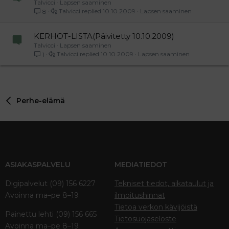
Talvicci
Lapsen saaminen
Talvicci
10.10.2009
Lapsen saaminen
8
KERHOT-LISTA(Päivitetty 10.10.2009)
Talvicci
Lapsen saaminen
Talvicci
10.10.2009
Lapsen saaminen
1
Perhe-elämä
ASIAKASPALVELU
MEDIATIEDOT
Digipalvelut (09) 156 6227
Tekniset tiedot, aikataulut ja
Avoinna ma–pe 8–19
ilmoitushinnat
Tietoa verkon kävijöistä
Painettu lehti (09) 156 665
Tietosuojaseloste
Avoinna ma–pe 8–19