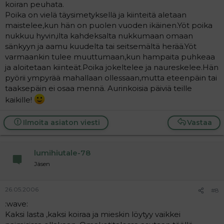
koiran peuhata.
Poika on vielä täysimetyksellä ja kiinteitä aletaan
maistelee,kun hän on puolen vuoden ikäinen.Yöt poika
nukkuu hyvin,ilta kahdeksalta nukkumaan omaan
sänkyyn ja aamu kuudelta tai seitsemältä herää.Yöt
varmaankin tulee muuttumaan,kun hampaita puhkeaa
ja aloitetaan kiinteät.Poika jokeltelee ja naureskelee.Hän
pyörii ympyrää mahallaan ollessaan,mutta eteenpäin tai
taaksepäin ei osaa mennä. Aurinkoisia päiviä teille
kaikille!
Ilmoita asiaton viesti
Vastaa
lumihiutale-78
Jäsen
26.05.2006
#8
:wave:
Kaksi lasta ,kaksi koiraa ja mieskin löytyy vaikkei