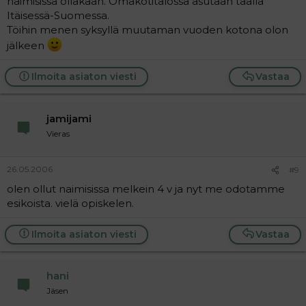
naimisissa ollakaan. Omakotitalossa asutaan täällä
Itäisessä-Suomessa.
Töihin menen syksyllä muutaman vuoden kotona olon
jälkeen
Ilmoita asiaton viesti
Vastaa
jamijami
Vieras
26.05.2006
#9
olen ollut naimisissa melkein 4 v ja nyt me odotamme
esikoista. vielä opiskelen.
Ilmoita asiaton viesti
Vastaa
hani
Jäsen