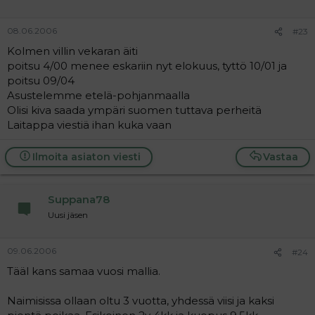
08.06.2006
#23
Kolmen villin vekaran äiti
poitsu 4/00 menee eskariin nyt elokuus, tyttö 10/01 ja
poitsu 09/04
Asustelemme etelä-pohjanmaalla
Olisi kiva saada ympäri suomen tuttava perheitä
Laitappa viestiä ihan kuka vaan
Ilmoita asiaton viesti
Vastaa
Suppana78
Uusi jäsen
09.06.2006
#24
Tääl kans samaa vuosi mallia.
Naimisissa ollaan oltu 3 vuotta, yhdessä viisi ja kaksi