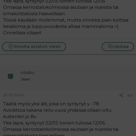
Yksi lapsi, syntynyt 02/05 toinen tulossa 12/06.
Omassa kerrostalokolmiossa asutaan ja rivarista tai
omakotitalosta haaveillaan.
Töissä käydään molemmat, mutta onneksi pian koittaa
kesäloma ja loppuvuodesta alkaa mammaloma =)
Onnellisia ollaan!
Ilmoita asiaton viesti
Vastaa
niisku
Jäsen
29.05.2006
#21
Täällä myös yksi äiti, joka on syntynyt v. -78.
Avioliittoa takana reilu vuosi yhdessä ollaan oltu
kuitenkin jo 8v.
Yksi lapsi, syntynyt 02/05 toinen tulossa 12/06.
Omassa kerrostalokolmiossa asutaan ja rivarista tai
omakotitalosta haaveillaan.