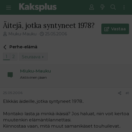
Äitejä, jotka syntyneet 1978?
Vastaa
V
E
Miuku-Mauku
25.05.2006
i
n
e
s
Perhe-elämä
s
i
t
m
1
2
Seuraava
i
m
k
ä
Miuku-Mauku
e
i
Aktiivinen jäsen
t
n
j
e
u
n
25.05.2006
#1
n
v
a
i
Elikkäs äideille, jotka syntyneet 1978..
l
e
o
s
Montako lasta ja minkä ikäisiä? Jos haluat, niin voit kertoa
i
t
muutenkin elämäntilannettasi.
t
i
Kiinnostaa vaan, mitä muut samanikäset touhuilevat..
t