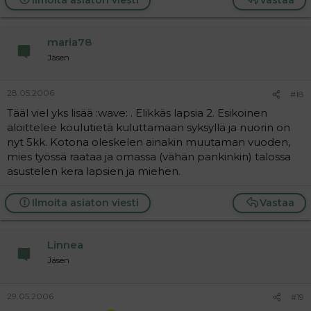
maria78
Jäsen
28.05.2006
#18
Tääl viel yks lisää :wave: . Elikkäs lapsia 2. Esikoinen
aloittelee koulutietä kuluttamaan syksyllä ja nuorin on
nyt 5kk. Kotona oleskelen ainakin muutaman vuoden,
mies työssä raataa ja omassa (vähän pankinkin) talossa
asustelen kera lapsien ja miehen.
Ilmoita asiaton viesti
Vastaa
Linnea
Jäsen
29.05.2006
#19