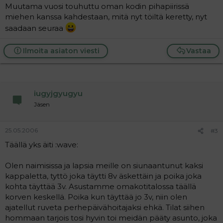
Muutama vuosi touhuttu oman kodin pihapiirissä
miehen kanssa kahdestaan, mitä nyt töiltä keretty, nyt
saadaan seuraa
Ilmoita asiaton viesti
Vastaa
iugyjgyugyu
Jäsen
25.05.2006
#3
Täällä yks äiti :wave:
Olen naimisissa ja lapsia meille on siunaantunut kaksi
kappaletta, tyttö joka täytti 8v äskettäin ja poika joka
kohta täyttää 3v. Asustamme omakotitalossa täällä
korven keskellä. Poika kun täyttää jo 3v, niin olen
ajatellut ruveta perhepäivähoitajaksi ehkä. Tilat siihen
hommaan tarjois tosi hyvin toi meidän pääty asunto, joka