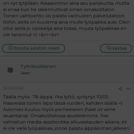
on nyt tyhjillään. Aikasemmin siinä asu pariskunta, mutta
ei enää kun he rakennuttivat oman omakotitalon.
Toinen vaihtoehto ois palata vanhusten palvelutaloon
töihin, siellä on kuulema aina miulle työpaikka auki. Olen
ollut siellä jo opiskelija aika töissä, muuta työpaikkaa en
ole tarvinnut =) <br><br>
Ilmoita asiaton viesti
Vastaa
Tyttötuollainen
Jäsen
26.05.2006
#4
Täällä myös -78 äippä. Yksi tyttö, syntynyt 10/05.
Haaveissa toinen lapsi tässä vuoden, kahden sisällä =)
Aviomies kuuluu myös perheeseen (häät oli viime
lauantaina). Omakotitalossa asustelemme. Itse
valmistuin media-assistentiksi alkuraskauden aikana, eli
ei ole vielä työpaikkaa, jonne palata äippäloman jälkeen.