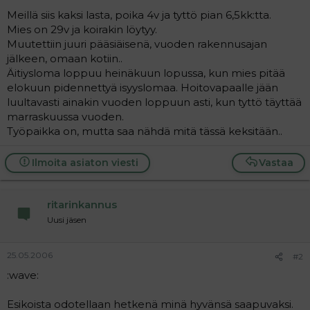
a
Meillä siis kaksi lasta, poika 4v ja tyttö pian 6,5kk:tta.
j
Mies on 29v ja koirakin löytyy.
a
Muutettiin juuri pääsiäisenä, vuoden rakennusajan
jälkeen, omaan kotiin..
Äitiysloma loppuu heinäkuun lopussa, kun mies pitää
elokuun pidennettyä isyyslomaa. Hoitovapaalle jään
luultavasti ainakin vuoden loppuun asti, kun tyttö täyttää
marraskuussa vuoden.
Työpaikka on, mutta saa nähdä mitä tässä keksitään..
Ilmoita asiaton viesti
Vastaa
ritarinkannus
Uusi jäsen
25.05.2006
#2
:wave:
Esikoista odotellaan hetkenä minä hyvänsä saapuvaksi.