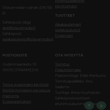
Avoimuusraportti
Käyttöehdot
Otavamedian vaihde (09) 156
61
TUOTTEET
Sähköposti (digi)
Aikakauslehdet
digi@otavamedia.fi
Verkkopalvelut
Sähköposti
Digilehdet
asiakaspalvelu@otavamedia.fi
POSTIOSOITE
OTA YHTEYTTÄ
Uudenmaankatu 10
Toimitus
00015 OTAVAMEDIA
Palautelomake
Päätoimittaja: Erkki Meriluoto
Toimituspäällikkö: Anu
Tietoa evästeiden käytöstä
Vaskimo
Käyttäytymiseen perustuva
Tuottaja: Anna Huuhtanen
mainonta
Sähköpostiosoitteet:
Evästeasetukset
etunimi.sukunimi@otava.fi
Ylös
Bott