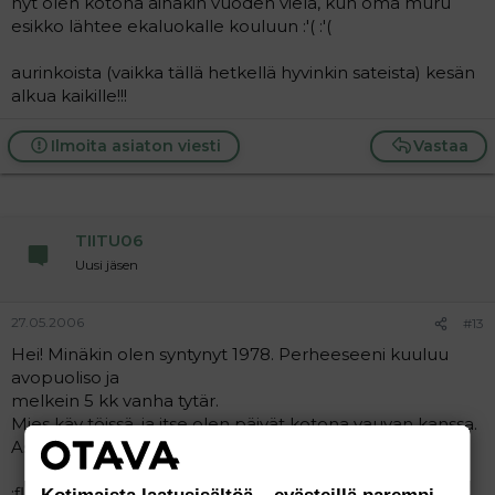
nyt olen kotona ainakin vuoden vielä, kun oma muru
esikko lähtee ekaluokalle kouluun :'( :'(
aurinkoista (vaikka tällä hetkellä hyvinkin sateista) kesän
alkua kaikille!!!
Ilmoita asiaton viesti
Vastaa
TIITU06
Uusi jäsen
27.05.2006
#13
Hei! Minäkin olen syntynyt 1978. Perheeseeni kuuluu
avopuoliso ja
melkein 5 kk vanha tytär.
Mies käy töissä, ja itse olen päivät kotona vauvan kanssa.
Asustellaan omakotitalossa.
:flower: :flower: