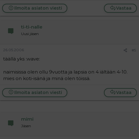
Ilmoita asiaton viesti
Vastaa
ti-ti-nalle
Uusi jäsen
26.05.2006
#5
täällä yks :wave:
naimisissa olen ollu 9vuotta ja lapsia on 4 iältään 4-10.
mies on koti-isänä ja minä olen töissä.
Ilmoita asiaton viesti
Vastaa
mimi
Jäsen