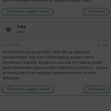
pientä poikaa. Esikoinen 2v 4kk ja kuopus 9,5kk
Ilmoita asiaton viesti
Vastaa
Tata
Vieras
09.06.2006
#25
Meillä 10/05 syntynyt tyttö. Mies 35v ja leipurina
työskentelee. Itse olen lähihoitaja ja palaan töihin
heinäkuun lopulla. Syyskuun lopussa on häät ja toista
lasta kaavaillaan parinvuoden sisällä jos onnistuu... sekun
ei meillä ole ollut helppoa. keskenmenoja on ollut
riittävästi
Ilmoita asiaton viesti
Vastaa