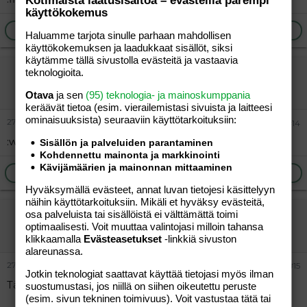
Kotimaista laatusisältöä – evästeillä parempi
käyttökokemus
Ilmoita asiaton viesti
Vastaa
Haluamme tarjota sinulle parhaan mahdollisen
käyttökokemuksen ja laadukkaat sisällöt, siksi
käytämme tällä sivustolla evästeitä ja vastaavia
HIRMUJERMU
teknologioita.
Uusi jäsen
Otava
ja sen
(95) teknologia- ja mainoskumppania
keräävät tietoa (esim. vierailemis­tasi sivuista ja laitteesi
ominaisuuk­sista) seuraaviin käyttötarkoituksiin:
27.05.2006
#14
:wave:
Sisällön ja palveluiden parantaminen
Kohdennettu mainonta ja markkinointi
Kävijämäärien ja mainonnan mittaaminen
Ilmoita asiaton viesti
Vastaa
Hyväksymällä evästeet, annat luvan tietojesi käsittelyyn
näihin käyttötarkoituksiin. Mikäli et hyväksy evästeitä,
RumaElsa
osa palveluista tai sisällöistä ei välttämättä toimi
optimaalisesti. Voit muuttaa valintojasi milloin tahansa
Jäsen
klikkaamalla
Evästeasetukset
-linkkiä sivuston
alareunassa.
27.05.2006
#15
Jotkin teknologiat saattavat käyttää tietojasi myös ilman
Tää myös :wave:
suostumustasi, jos niillä on siihen oikeutettu peruste
(esim. sivun tekninen toimivuus). Voit vastustaa tätä tai