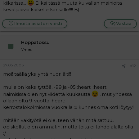
kiikarissa...
Ei kai tässä muuta ku vallan mainioita
kevätpäiviä kaikelle kansalle!!!! B)
Ilmoita asiaton viesti
Vastaa
Hoppatossu
Vieras
27.05.2006
#12
moi! täällä yksi yhtä nuori äiti!!
mulla on kaksi tyttöä, -99 ja -05 :heart: :heart:
naimisissa olen nyt viidettä kuukautta
, mut yhdessä
ollaan oltu 9-vuotta :heart:
kerrostalokolmiossa vuokralla :x kunnes oma koti löytyy!!
mitään vakityötä ei ole, teen vähän mitä sattuu..
opiskellut olen ammatin, mutta töitä ei tahdo alalta olla
:/