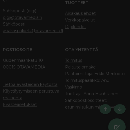
61
TUOTTEET
Sähköposti (digi)
Aikakauslehdet
digi@otavamedia.fi
Verkkopalvelut
Sähköposti
Digilehdet
asiakaspalvelu@otavamedia.fi
POSTIOSOITE
OTA YHTEYTTÄ
Uudenmaankatu 10
Toimitus
00015 OTAVAMEDIA
Palautelomake
Päätoimittaja: Erkki Meriluoto
Toimituspäällikkö: Anu
Tietoa evästeiden käytöstä
Vaskimo
Käyttäytymiseen perustuva
Tuottaja: Anna Huuhtanen
mainonta
Sähköpostiosoitteet:
Evästeasetukset
etunimi.sukunimi@otava.fi
Ylös
Bott