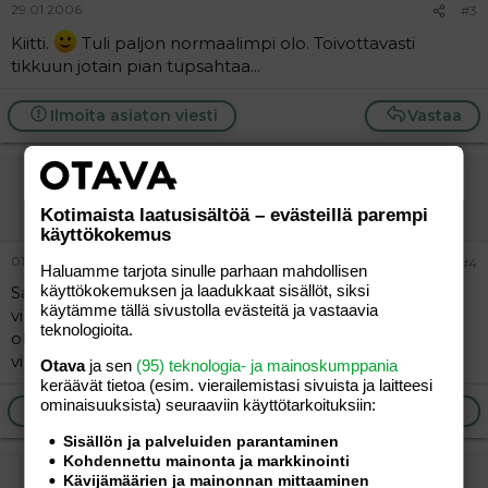
29.01.2006
#3
Kiitti.
Tuli paljon normaalimpi olo. Toivottavasti
tikkuun jotain pian tupsahtaa...
Ilmoita asiaton viesti
Vastaa
taustalla
Aktiivinen jäsen
Kotimaista laatusisältöä – evästeillä parempi
käyttökokemus
01.02.2006
#4
Haluamme tarjota sinulle parhaan mahdollisen
käyttökokemuksen ja laadukkaat sisällöt, siksi
Saako Advance ovistestin tehdä aamulla ja pitääkö
käytämme tällä sivustolla evästeitä ja vastaavia
virtsaa jäähdyttää? Ajattelin ostaa niitä itsekin, mutta se
teknologioita.
olisi minulle tärkeää että sen saisi tehdä aamulla eikä
virtsan jäähdyttämiseen tarvisisi varata aikaa.
Otava
ja sen
(95) teknologia- ja mainoskumppania
keräävät tietoa (esim. vierailemis­tasi sivuista ja laitteesi
ominaisuuk­sista) seuraaviin käyttötarkoituksiin:
Ilmoita asiaton viesti
Vastaa
Sisällön ja palveluiden parantaminen
Kohdennettu mainonta ja markkinointi
ma-mi harmaana
Kävijämäärien ja mainonnan mittaaminen