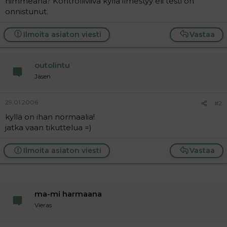
himmeänä? Kontrolliviiva kyllä ilmestyy eli testi on
a
onnistunut.
j
a
Ilmoita asiaton viesti
Vastaa
outolintu
Jäsen
29.01.2006
#2
kyllä on ihan normaalia!
jatka vaan tikuttelua =)
Ilmoita asiaton viesti
Vastaa
ma-mi harmaana
Vieras