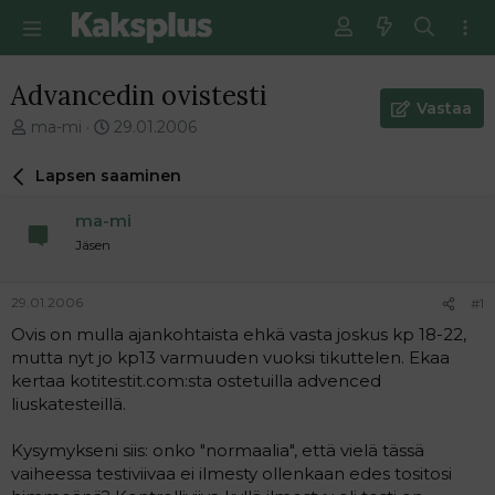
Advancedin ovistesti
Vastaa
V
E
ma-mi
29.01.2006
i
n
e
s
Lapsen saaminen
s
i
t
m
ma-mi
i
m
Jäsen
k
ä
e
i
t
n
29.01.2006
#1
j
e
Ovis on mulla ajankohtaista ehkä vasta joskus kp 18-22,
u
n
mutta nyt jo kp13 varmuuden vuoksi tikuttelen. Ekaa
n
v
a
i
kertaa kotitestit.com:sta ostetuilla advenced
l
e
liuskatesteillä.
o
s
i
t
Kysymykseni siis: onko "normaalia", että vielä tässä
t
i
vaiheessa testiviivaa ei ilmesty ollenkaan edes tositosi
t