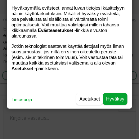
Vieras
Hyväksymällä evästeet, annat luvan tietojesi käsittelyyn
näihin käyttötarkoituksiin. Mikäli et hyväksy evästeitä,
osa palveluista tai sisällöistä ei välttämättä toimi
01.02.2006
#5
optimaalisesti. Voit muuttaa valintojasi milloin tahansa
En ole kuullutkaan, että virtsaa tarvitsisi jäähdytellä
klikkaamalla
Evästeasetukset
-linkkiä sivuston
ennen testin tekemistä... Advancedia ei tehdä
alareunassa.
aamuvirtsasta vaan ohjeen mukaan klo 10-20 välisenä
Jotkin teknologiat saattavat käyttää tietojasi myös ilman
aikana ja runsasta nesteen nauttimista tulee välttää
suostumustasi, jos niillä on siihen oikeutettu peruste
kaksi tuntia ennen testiä. Itselläni virtsa ehtii olla rakossa
(esim. sivun tekninen toimivuus). Voit vastustaa tätä tai
noin 3h ennen testiä.
muuttaa kaikkia asetuksiasi valitsemalla alla olevan
Asetukset
-painikkeen.
Ilmoita asiaton viesti
Vastaa
Asetukset
Hyväksy
Tietosuoja
Järjestetty lista
Lihavoitu
Kursivoitu
Laajennettuun editoriin…
Lista
Laajennettuun editoriin…
Lisää hyperlinkki
Lisää kuva
Hymiöt
Laajennettuun editorii
Kumoa
Laajennettuu
Esikat
Järjestämätön lista
Kirjoita vastaus...
Tasaa vasemmalle
9
Normal
Tallenna luonnos
Arial
Fontin koko
Tasaus
Lainaus
Tee uudelleen
Lisää video/media
BBCode-näkymä
Tekstiväri
Paragraph format
Lisää taulukko
Poista muotoilu
Kirjasintyyli
Insert horizontal line
Luonnokset
Yliviivaa
Spoiler
Alleviivattu
Koodi
Rivinsisäinen koodi
Rivinsisäinen spoiler
10
Poista luonnos
Book Antiqua
Suurenna sisennystä
Heading 1
Keskitä
12
Courier New