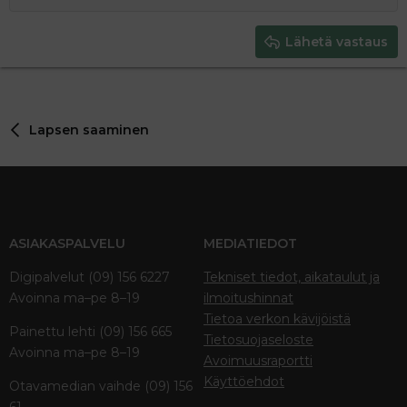
Pienennä sisennystä
Tasaa oikealle
Heading 2
15
Georgia
Justify text
Heading 3
Lähetä vastaus
18
Tahoma
22
Times New Roman
26
Trebuchet MS
Lapsen saaminen
Verdana
ASIAKASPALVELU
MEDIATIEDOT
Digipalvelut (09) 156 6227
Tekniset tiedot, aikataulut ja
Avoinna ma–pe 8–19
ilmoitushinnat
Tietoa verkon kävijöistä
Painettu lehti (09) 156 665
Tietosuojaseloste
Avoinna ma–pe 8–19
Avoimuusraportti
Käyttöehdot
Otavamedian vaihde (09) 156